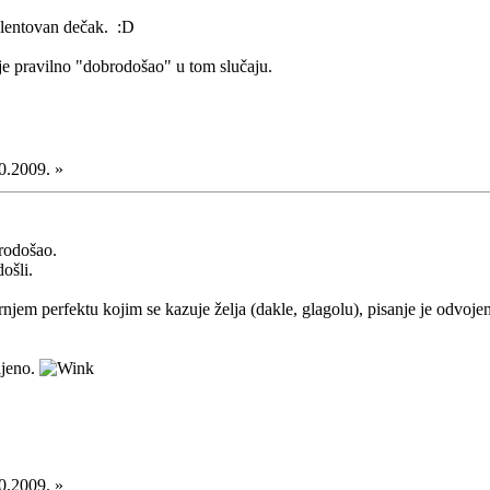
 Talentovan dečak. :D
 je pravilno "dobrodošao" u tom slučaju.
0.2009. »
rodošao.
ošli.
jem perfektu kojim se kazuje želja (dakle, glagolu), pisanje je odvojeno
ljeno.
0.2009. »