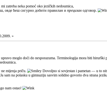
 mi zatreba neka pomoć oko jezičkih nedoumica,
ш, овде ћеш сигурно добити правилан и
прецизан
одговор.
0.2009. »
 upravo moglo doći do nesporazuma. Terminologija mora biti hirurški p
 nedoumica.
e ne mijenja priču.
Dovoljno si sovjestan i pametan — u to ni
. Ja sam na polasku u gimnaziju sasvim solidno govorio dva strana jezik
ugo nam ostao!