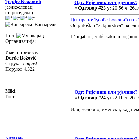
Ђорђе Божовић
Одг: Ријечник или рјечник?
језикословац
«
Одговор #23 у:
20.56 ч. 26.1
староседелац
Цитирано: Ђорђе Божовић на 21.
Ван мреже
Od priloških "subjunktiva" na pame
Пол:
I "prijatno", vidiš kako to bogamu
Организација:
Име и презиме:
Đorđe Božović
Струка:
lingvist
Поруке: 4.322
Miki
Одг: Ријечник или рјечник?
Гост
«
Одговор #24 у:
22.10 ч. 26.1
Или, условно, именски, кад нек
NatasaK