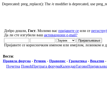
Deprecated: preg_replace(): The /e modifier is deprecated, use preg_
Добро дошли,
Гост
. Молимо вас
пријавите се
или се
региструј
Да ли сте изгубили ваш
активациони e-mail?
Пријавите се корисничким именом или имејлом, лозинком и 
Вести
:
Правила форума
-
Речник
-
Правопис
-
Граматика
-
Вокатив
Почетна
Помоћ
Претрага форума
Календар
Тагови
Пријављив