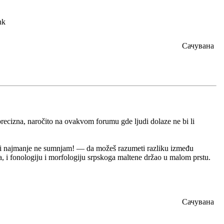
Сачувана
recizna, naročito na ovakvom forumu gde ljudi dolaze ne bi li
ti najmanje ne sumnjam! — da možeš razumeti razliku između
a, i fonologiju i morfologiju srpskoga maltene držao u malom prstu.
Сачувана