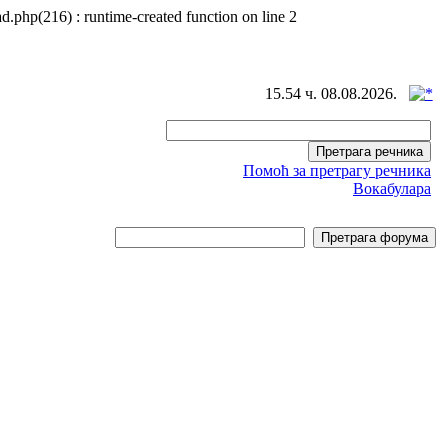
d.php(216) : runtime-created function on line 2
15.54 ч. 08.08.2026.
Помоћ за претрагу речника
Вокабулара