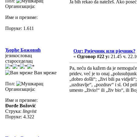
Пол:
Ja bih rekao da natežeš. Ako poseću
Организација:
Име и презиме:
Поруке: 1.611
Ђорђе Божовић
Одг: Ријечник или рјечник?
језикословац
«
Одговор #22 у:
21.45 ч. 22.1
староседелац
Pa, neću da kažem da je nemoguće, 
Ван мреже
pridev, već je to onaj „polusubjunk
„dobro došli“; „živi bili pa vidjeli
Пол:
„uzdravlje“, „pozdrav“ i sl. Od pri
Организација:
umesto „živio!“ ili „živ bio“, ili 
Име и презиме:
Đorđe Božović
Струка:
lingvist
Поруке: 4.322