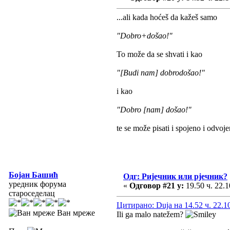
...ali kada hoćeš da kažeš samo
"Dobro+došao!"
To može da se shvati i kao
"[Budi nam] dobrodošao!"
i kao
"Dobro [nam] došao!"
te se može pisati i spojeno i odvo
Бојан Башић
Одг: Ријечник или рјечник?
уредник форума
«
Одговор #21 у:
19.50 ч. 22.1
староседелац
Цитирано: Duja на 14.52 ч. 22.1
Ван мреже
Ili ga malo natežem?