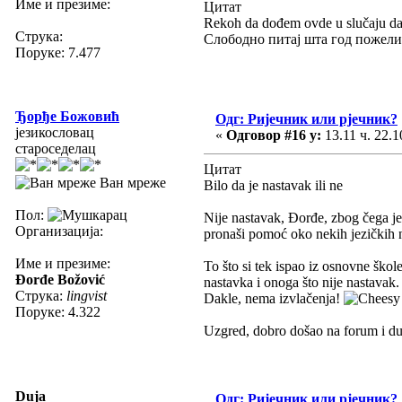
Име и презиме:
Цитат
Rekoh da dođem ovde u slučaju da
Струка:
Слободно питај шта год пожели
Поруке: 7.477
Ђорђе Божовић
Одг: Ријечник или рјечник?
језикословац
«
Одговор #16 у:
13.11 ч. 22.1
староседелац
Цитат
Ван мреже
Bilo da je nastavak ili ne
Пол:
Nije nastavak, Đorđe, zbog čega je
Организација:
pronaši pomoć oko nekih jezičkih
Име и презиме:
To što si tek ispao iz osnovne škol
Đorđe Božović
nastavka i onoga što nije nastavak
Струка:
lingvist
Dakle, nema izvlačenja!
Поруке: 4.322
Uzgred, dobro došao na forum i d
Duja
Одг: Ријечник или рјечник?