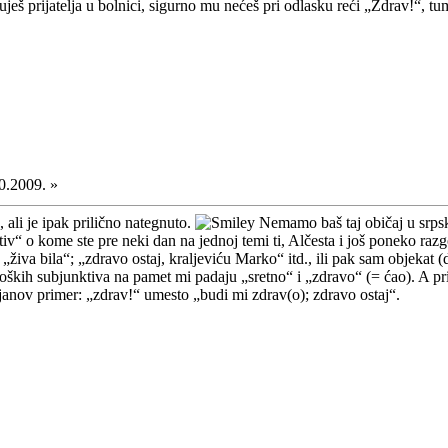
ješ prijatelja u bolnici, sigurno mu nećeš pri odlasku reći „Zdrav!“, t
0.2009. »
ali je ipak prilično nategnuto.
Nemamo baš taj običaj u srps
tiv“ o kome ste pre neki dan na jednoj temi ti, Alčesta i još poneko razg
“; „živa bila“; „zdravo ostaj, kraljeviću Marko“ itd., ili pak sam objeka
loških subjunktiva na pamet mi padaju „sretno“ i „zdravo“ (= ćao). A pr
Bojanov primer: „zdrav!“ umesto „budi mi zdrav(o); zdravo ostaj“.