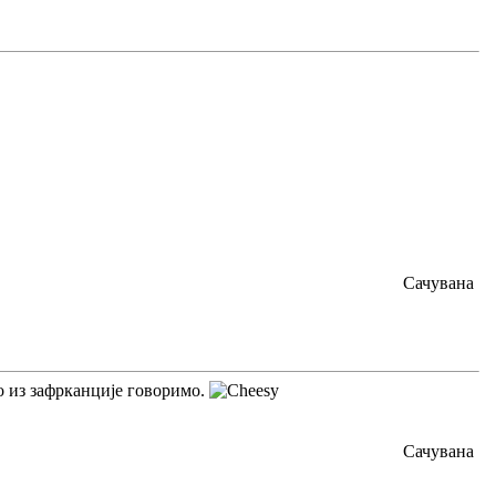
Сачувана
о из зафрканције говоримо.
Сачувана