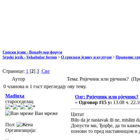
Српски језик - Вокабулар форум
Srpski jezik - Vokabular forum
>
О српском језику и култури
>
Правопис срп
Странице:
1
[
2
]
3
Све
Аутор
Тема: Ријечник или рјечник? (Пр
0 чланова и 1 гост прегледају ову тему.
Madiuxa
Одг: Ријечник или рјечник?
староседелац
«
Одговор #15 у:
13.08 ч. 22.1
Ван мреже
Цитат
Bilo da je nastavak ili ne, mislim 
Пол:
Допусти ми, Ђорђе, да ти кажем 
Организација:
понови то пред наставницом и до