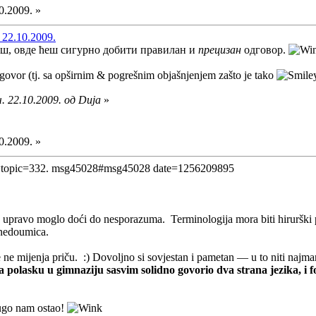
0.2009. »
 22.10.2009.
ш, овде ћеш сигурно добити правилан и
прецизан
одговор.
ovor (tj. sa opširnim & pogrešnim objašnjenjem zašto je tako
. 22.10.2009. од Duja
»
0.2009. »
topic=332. msg45028#msg45028 date=1256209895
 upravo moglo doći do nesporazuma. Terminologija mora biti hirurški p
 nedoumica.
le ne mijenja priču. :) Dovoljno si sovjestan i pametan — u to niti na
 polasku u gimnaziju sasvim solidno govorio dva strana jezika, i 
ugo nam ostao!