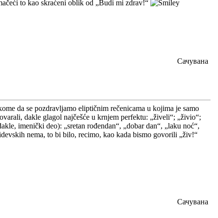
umačeći to kao skraćeni oblik od „Budi mi zdrav!“
Сачувана
kome da se pozdravljamo eliptičnim rečenicama u kojima je samo
ovarali, dakle glagol najčešće u krnjem perfektu: „živeli“; „živio“;
t (dakle, imenički deo): „sretan rođendan“, „dobar dan“, „laku noć“,
idevskih nema, to bi bilo, recimo, kao kada bismo govorili „živ!“
Сачувана