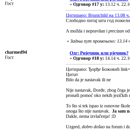
Гост
«
Одговор #17 у:
13.12 ч. 22.1
Цитирано: Brunichild на 13.08 ч.
Слободно питај шта год пожели
A možda i nepravilan i
precizan
odg
«
Задњи пут промењено: 13.14 ч
charmed94
Одг: Ријечник или рјечник?
Гост
«
Одговор #18 у:
14.14 ч. 22.1
Цитирано: Ђорђе Божовић link=
Цитат
Bilo da je nastavak ili ne
Nije nastavak, Đorđe, zbog čega je
pronaši pomoć oko nekih jezičkih
To što si tek ispao iz osnovne ško
onoga što nije nastavak.
Ja sam na
Dakle, nema izvlačenja! :D
Uzgred,
dobro došao
na forum i d