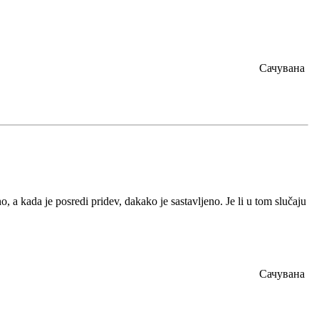
Сачувана
, a kada je posredi pridev, dakako je sastavljeno. Je li u tom slučaju
Сачувана