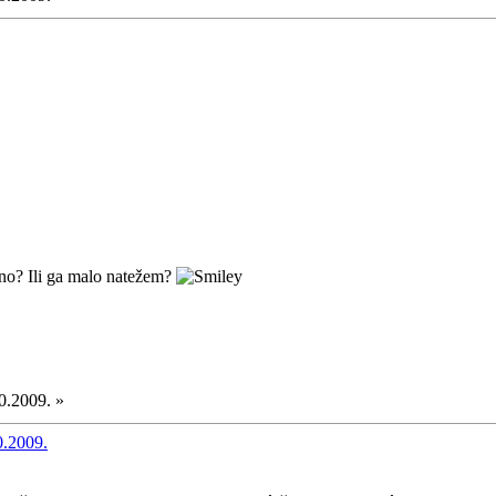
jeno? Ili ga malo natežem?
0.2009. »
0.2009.