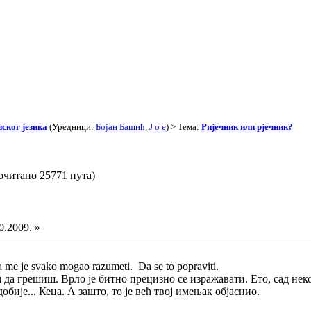
ског језика
(Уредници:
Бојан Башић
,
J o e
) > Тема:
Ријечник или рјечник?
очитано 25771 пута)
0.2009. »
da me je svako mogao razumeti. Da se to popraviti.
да грешиш. Врло је битно прецизно се изражавати. Ето, сад неко 
бије... Кеца. А зашто, то је већ твој имењак објаснио.