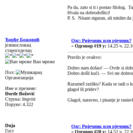
Pa da, zato si ti i postao filolog.
Hvala na dobrodošlici!
P. S. Nisam siguran, ali mislim da
Ђорђе Божовић
Одг: Ријечник или рјечник?
језикословац
«
Одговор #19 у:
14.25 ч. 22.1
староседелац
Pravilo je ovakvo:
Ван мреже
Dobro nam došao! — Ovde si dob
Пол:
Dobro došli kući. — Svi ste dobrod
Организација:
Razumeš razliku? Kada se radi o krn
Име и презиме:
glagol ili pridev?
Đorđe Božović
Струка:
lingvist
Glagol, naravno, i pisanje je rastav
Поруке: 4.322
Duja
Одг: Ријечник или рјечник?
Гост
«
Одговор #20 у:
14.52 ч. 22.1