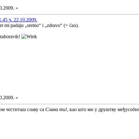
0.2009. »
45 ч. 22.10.2009.
t mi padaju „sretno“ i „zdravo“ (= ćao).
 zaboravik!
0.2009. »
ом честиташ славу са
Слава ти!
, као што ми у друштву међусобн