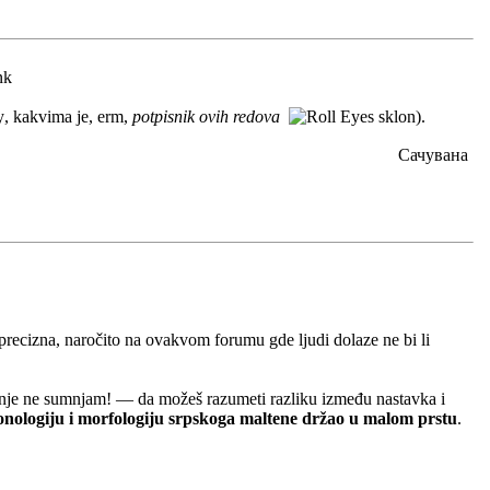
, kakvima je, erm,
potpisnik ovih redova
sklon).
Сачувана
recizna, naročito na ovakvom forumu gde ljudi dolaze ne bi li
jmanje ne sumnjam! — da možeš razumeti razliku između nastavka i
fonologiju i morfologiju srpskoga maltene držao u malom prstu
.