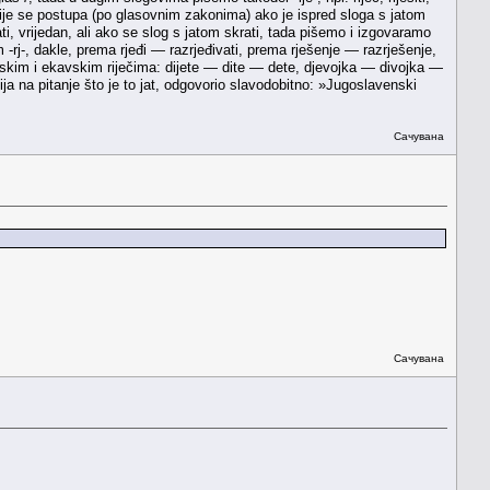
ugačije se postupa (po glasovnim zakonima) ako je ispred sloga s jatom
ti, vrijedan, ali ako se slog s jatom skrati, tada pišemo i izgovaramo
m -rj-, dakle, prema rjeđi — razrjeđivati, prema rješenje — razrješenje,
avskim i ekavskim riječima: dijete — dite — dete, djevojka — divojka —
ja na pitanje što je to jat, odgovorio slavodobitno: »Jugoslavenski
Сачувана
Сачувана