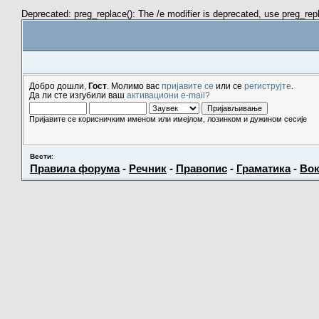
Deprecated: preg_replace(): The /e modifier is deprecated, use preg_re
Добро дошли,
Гост
. Молимо вас
пријавите се
или се
региструјте
.
Да ли сте изгубили ваш
активациони e-mail?
Пријавите се корисничким именом или имејлом, лозинком и дужином сесије
Вести
:
Правила форума
-
Речник
-
Правопис
-
Граматика
-
Вок