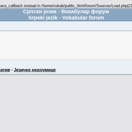
place_callback instead in /home/vokab/public_html/forum/Sources/Load.php(216
Српски језик - Вокабулар форум
Srpski jezik - Vokabular forum
атив
-
Језичке недоумице