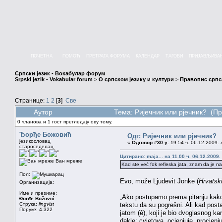
ПОЧЕТНА
ПОМОЋ
ПРЕТРАГА ФОРУМА
КАЛЕНДАР
ТАГОВИ
ПРИЈАВЉИВА
Српски језик - Вокабулар форум
Srpski jezik - Vokabular forum
>
О српском језику и култури
>
Правопис српск
Странице:
1
2
[
3
]
Све
Аутор
Тема: Ријечник или рјечник? (П
0 чланова и 1 гост прегледају ову тему.
Ђорђе Божовић
Одг: Ријечник или рјечник?
језикословац
«
Одговор #30 у:
19.54 ч. 06.12.2009. 
староседелац
Цитирано: maja... на 11.00 ч. 06.12.2009.
Ван мреже
Kad ste već fok refleska jata, znam da je na 
Пол:
Evo, može Ljudevit Jonke (
Hrvatski
Организација:
Име и презиме:
„Ako postupamo prema pitanju kako je 
Đorđe Božović
Струка:
lingvist
tekstu da su pogrešni. Ali kad pos
Поруке: 4.322
jatom (ê), koji je bio dvoglasnog ka
dakle: cvjetova, ocjenjuje, procjenju