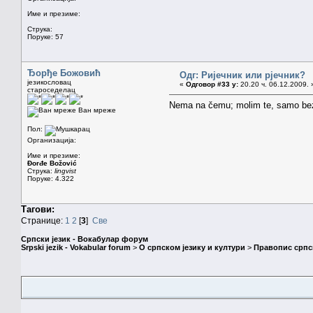
Име и презиме:
Струка:
Поруке: 57
Ђорђе Божовић
Одг: Ријечник или рјечник?
језикословац
«
Одговор #33 у:
20.20 ч. 06.12.2009. 
староседелац
Nema na čemu; molim te, samo bez
Ван мреже
Пол:
Организација:
Име и презиме:
Đorđe Božović
Струка:
lingvist
Поруке: 4.322
Тагови:
Странице:
1
2
[
3
]
Све
Српски језик - Вокабулар форум
Srpski jezik - Vokabular forum
>
О српском језику и култури
>
Правопис српск