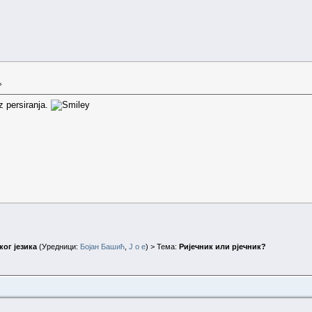
»
 persiranja.
ог језика
(Уредници:
Бојан Башић
,
J o e
) > Тема:
Ријечник или рјечник?