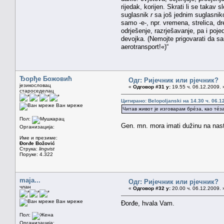
rijedak, korijen. Skrati li se takav
suglasnik
r
sa još jednim suglasnikom
samo -e-, npr. vremena, strelica, dre
odrješenje, razrješavanje, pa i poj
devojka. (Nemojte prigovarati da sa
aerotransport!«)“
Ђорђе Божовић
Одг: Ријечник или рјечник?
језикословац
«
Одговор #31 у:
19.55 ч. 06.12.2009. 
староседелац
Цитирано: Belopoljanski на 14.30 ч. 06.1
Ван мреже
Читав живот је изговарам брéза, као тéза 
Пол:
Gen. mn. mora imati dužinu na nas
Организација:
Име и презиме:
Đorđe Božović
Струка:
lingvist
Поруке: 4.322
maja...
Одг: Ријечник или рјечник?
члан
«
Одговор #32 у:
20.00 ч. 06.12.2009. 
Ван мреже
Đorđe, hvala Vam.
Пол:
Организација: