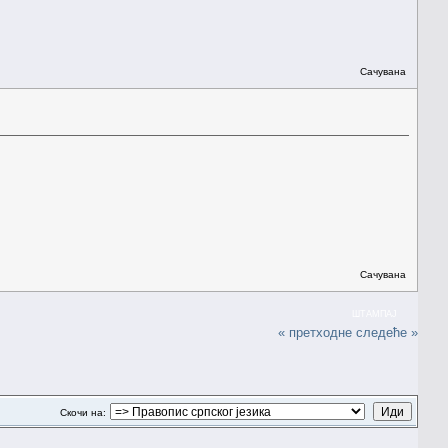
Сачувана
Сачувана
ШТАМПАЈ
« претходне
следеће »
Скочи на: