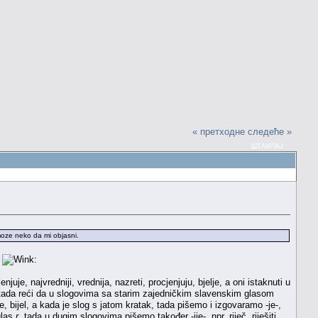
« претходне
следеће »
ШТАМПАЈ
 moze neko da mi objasni.
v
:
uje, najvredniji, vrednija, nazreti, procjenjuju, bjelje, a oni istaknuti u
o tada reći da u slogovima sa starim zajedničkim slavenskim glasom
e, bijel, a kada je slog s jatom kratak, tada pišemo i izgovaramo -je-,
 glas
r
, tada u dugim slogovima pišemo također -ije-, npr. riječ, riješiti,