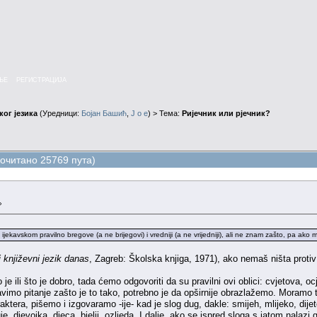
ЊЕ
РЕГИСТРАЦИЈА
ог језика
(Уредници:
Бојан Башић
,
J o e
) > Тема:
Ријечник или рјечник?
рочитано 25769 пута)
»
ijekavskom pravilno bregove (a ne brijegovi) i vredniji (a ne vrijedniji), ali ne znam zašto, pa ako
 književni jezik danas
, Zagreb: Školska knjiga, 1971), ako nemaš ništa proti
ili što je dobro, tada ćemo odgovoriti da su pravilni ovi oblici: cvjetova, ocjenj
tavimo pitanje zašto je to tako, potrebno je da opširnije obrazlažemo. Moram
raktera, pišemo i izgovaramo -ije- kad je slog dug, dakle: smijeh, mlijeko, dijet
je, djevojka, djeca, bjelji, ozljeda. I dalje, ako se ispred sloga s jatom nalazi