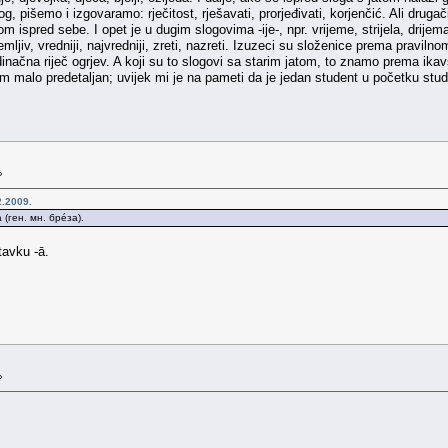
 slog, pišemo i izgovaramo: rječitost, rješavati, prorjeđivati, korjenčić. Ali dr
 ispred sebe. I opet je u dugim slogovima -ije-, npr. vrijeme, strijela, drijema
mljiv, vredniji, najvredniji, zreti, nazreti. Izuzeci su složenice prema pravilno
edinačna riječ ogrjev. A koji su to slogovi sa starim jatom, to znamo prema ik
m malo predetaljan; uvijek mi je na pameti da je jedan student u početku studi
»
2.2009.
(ген. мн. брéза).
tavku -ā.
»