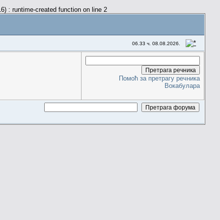
) : runtime-created function on line 2
06.33 ч. 08.08.2026.
Помоћ за претрагу речника
Вокабулара