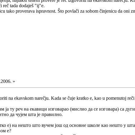
ašnjenja, najlakši sistem provere je reč izgovoriti na ekavskom narečju. 
i reč tada dodaješ "ij"e.
cu tako proverava ispravnost. Što povlači za sobom činjenicu da oni 
.2006. »
voriti na ekavskom narečju. Kada se čuje kratko e, kao u pomenutoj reči 
м ја ту реч на екавици изговарао (мислио да се изговара) са дуг
итно да чујем шта је правилно.
атко е) на нешто што вучем још од основне школе као нешто у шт
вом е?