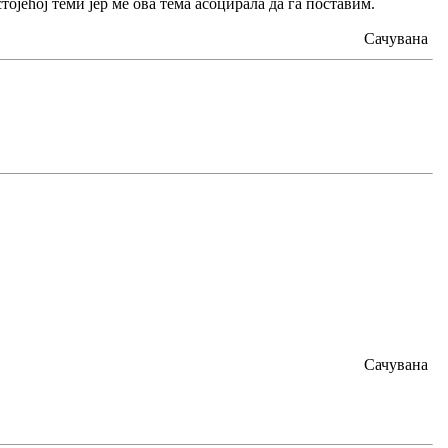
тојећој теми јер ме ова тема асоцирала да га поставим.
Сачувана
Сачувана