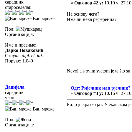
сарадник
«
Одговор #2 у:
10.10 ч. 27.10
староседелац
На основу чега?
Ван мреже
Има ли нека референца?
Пол:
Организација:
Име и презиме:
Дарко Новаковић
Струка:
dipl. el. inž.
Поруке: 1.049
Nevolja s ovim svetom je ta što su 
Данијела
Одг: Ријечник или рјечник?
сарадник
«
Одговор #3 у:
10.16 ч. 27.10
члан
Било је кратко јат. У екавском је 
Ван мреже
Пол:
Организација: