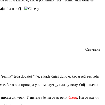
Kada se čuje kratko e, kao u pomenutoj reči "rečnik" tada dodaješ
znaju oba narečja
Сачувана
"rečnik" tada dodaješ "j"e, a kada čuješ dugo e, kao u reči reč tada
им е. Зато ова провера у овом случају пада у воду. Објашњења
а нисам сигуран. У питању је изговар речи
бреза
. Изговара ли