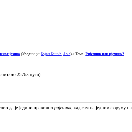
ског језика
(Уредници:
Бојан Башић
,
J o e
) > Тема:
Ријечник или рјечник?
очитано 25763 пута)
слио да је једино правилно
ријечник
, кад сам на једном форуму н