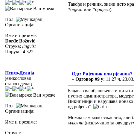
Такође и рëчник, значи исто кра
Ван мреже
*брјеза
или
*бријеза
).
Пол:
Организација:
Име и презиме:
Đorđe Božović
Струка:
lingvist
Поруке: 4.322
Психо-Делија
Одг: Ријечник или рјечник?
језикословац
«
Одговор #9 у:
11.27 ч. 23.03
староседелац
Бадава сва објашњења и цитати
Ван мреже
пустих администратора, модерат
Википедији и нарушава ионако ни
Пол:
од рођења".
Организација:
Можда сам мало закаснио, али 
Име и презиме:
мљечни
(искључиво за ову друг
Струка: