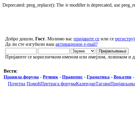
Deprecated: preg_replace(): The /e modifier is deprecated, use preg_
Добро дошли,
Гост
. Молимо вас
пријавите се
или се
региструј
Да ли сте изгубили ваш
активациони e-mail?
Пријавите се корисничким именом или имејлом, лозинком и 
Вести
:
Правила форума
-
Речник
-
Правопис
-
Граматика
-
Вокатив
Почетна
Помоћ
Претрага форума
Календар
Тагови
Пријављив