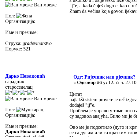
a ukoliko ti i dalje teško leže obj
Ван мреже
"j"e, a kada čuješ dugo e, kao u reč
Znam da većina koja govori ijekavi
Пол:
Организација:
Име и презиме:
Струка:
građevinarstvo
Поруке: 521
Дарко Новаковић
Одг: Ријечник или рјечник?
сарадник
«
Одговор #6 у:
12.55 ч. 27.10
староседелац
Цитат
Ван мреже
najlakši sistem provere je reč izgo
dodaješ "ij"e.
Пол:
Проблем је управо у томе што са
Организација:
су задовољавајућа. Било ми је б
Име и презиме:
Ово ме је подсетило (дуго и кр
Дарко Новаковић
се са дугим или са кратким сло