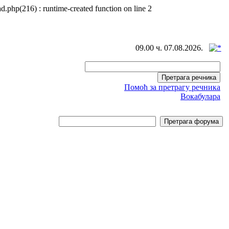
d.php(216) : runtime-created function on line 2
09.00 ч. 07.08.2026.
Помоћ за претрагу речника
Вокабулара