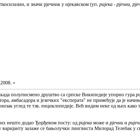
ткосилазни, и значи рјечник у ијекавском (уп.
ријека - рјечни, рј
.2008. »
 када полуписмено друштво са српске Википедије упорно гура
р
ора, амбасадора и језичких "експерата" не примећује да је начињ
зак углед те тзв. енциклопедије. Већ видим неке од њих како твр
бих нешто додао Ђорђевом посту: од
ријека
може и
рјечни
и
рије
у варијанту залаже се бањолучки лингвиста Милорад Телебак у с