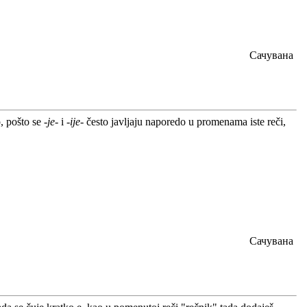
Сачувана
p, pošto se
-je-
i
-ije-
često javljaju naporedo u promenama iste reči,
Сачувана