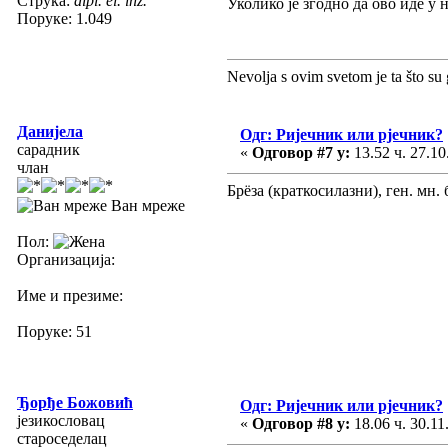
Струка:
dipl. el. inž.
Уколико је згодно да ово иде у 
Поруке: 1.049
Nevolja s ovim svetom je ta što su 
Данијела
Одг: Ријечник или рјечник?
сарадник
«
Одговор #7 у:
13.52 ч. 27.10
члан
Брëза (краткосилазни), ген. мн. б
Ван мреже
Пол:
Организација:
Име и презиме:
Поруке: 51
Ђорђе Божовић
Одг: Ријечник или рјечник?
језикословац
«
Одговор #8 у:
18.06 ч. 30.11
староседелац