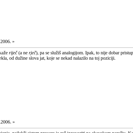
.2006. »
 kaže
riječ
(a ne
rječ
), pa se služiš analogijom. Ipak, to nije dobar pristu
ekla, od dužine slova jat, koje se nekad nalazilo na toj poziciji.
.2006. »