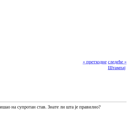
« претходне
следеће »
Штампај
аишао на супротан став. Знате ли шта је правилно?