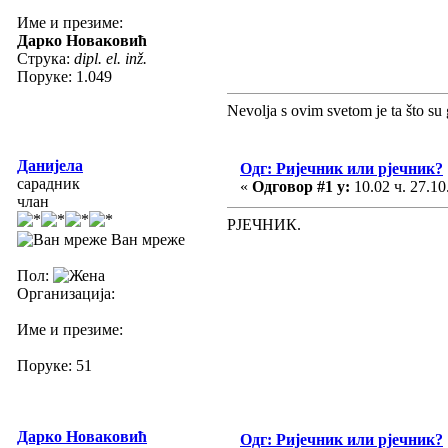
Име и презиме:
Дарко Новаковић
Струка:
dipl. el. inž.
Поруке: 1.049
Nevolja s ovim svetom je ta što su 
Данијела
Одг: Ријечник или рјечник?
сарадник
«
Одговор #1 у:
10.02 ч. 27.10
члан
РЈЕЧНИК.
Ван мреже
Пол:
Организација:
Име и презиме:
Поруке: 51
Дарко Новаковић
Одг: Ријечник или рјечник?