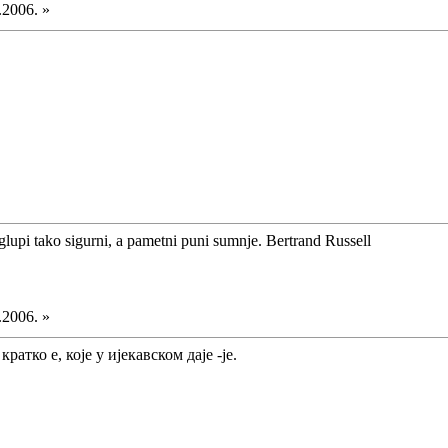
.2006. »
glupi tako sigurni, a pametni puni sumnje. Bertrand Russell
.2006. »
кратко е, које у ијекавском даје -је.