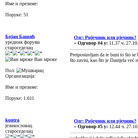
Име и презиме:
Поруке: 51
Бојан Башић
Одг: Ријечник или рјечник?
уредник форума
«
Одговор #4 у:
11.37 ч. 27.10
староседелац
Pretpostavljam da te buni to što se
Ван мреже
što zavisi, kao što je Danijela već r
Пол:
Организација:
Име и презиме:
Поруке: 1.611
kontra
Одг: Ријечник или рјечник?
језикословац
«
Одговор #5 у:
12.44 ч. 27.10
староседелац