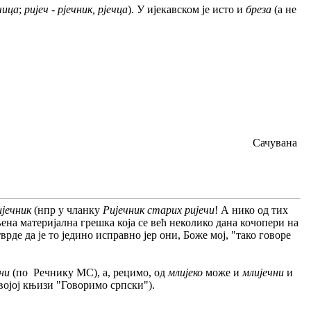
ечица
;
ријеч - рјечник, рјечца
). У ијекавском је исто и
бреза
(а не
Сачувана
ијечник
(нпр у чланку
Ријечник старих ријечи
! А нико од тих
ена материјална грешка која се већ неколико дана кочопери на
де да је то једино исправно јер они, Боже мој, "тако говоре
чни
(по Речнику МС), а, рецимо, од
млијеко
може и
млијечни
и
војој књизи "Говоримо српски").