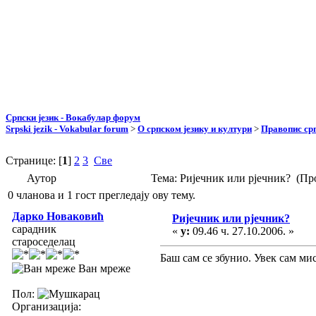
Српски језик - Вокабулар форум
Srpski jezik - Vokabular forum
>
О српском језику и култури
>
Правопис срп
Странице: [
1
]
2
3
Све
Аутор
Тема: Ријечник или рјечник? (Пр
0 чланова и 1 гост прегледају ову тему.
Дарко Новаковић
Ријечник или рјечник?
сарадник
«
у:
09.46 ч. 27.10.2006. »
староседелац
Баш сам се збунио. Увек сам ми
Ван мреже
Пол:
Организација: