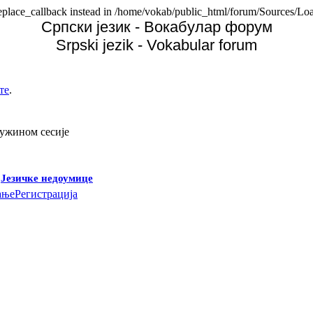
replace_callback instead in /home/vokab/public_html/forum/Sources/Loa
Српски језик - Вокабулар форум
Srpski jezik - Vokabular forum
те
.
дужином сесије
-
Језичке недоумице
ање
Регистрација