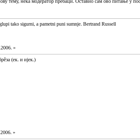
нову тему, нека модератор пребаци. Оставио сам ово питање у пос
glupi tako sigurni, a pametni puni sumnje. Bertrand Russell
.2006. »
рêза (ек. и ијек.)
.2006. »