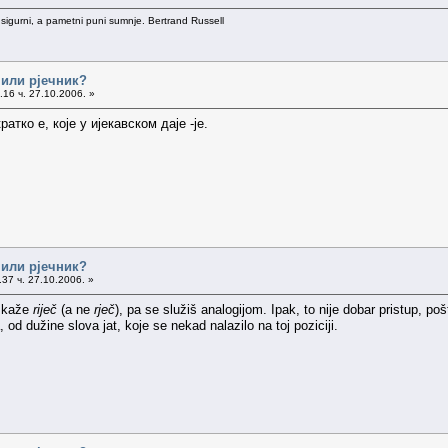
 sigurni, a pametni puni sumnje. Bertrand Russell
 или рјечник?
16 ч. 27.10.2006. »
ратко е, које у ијекавском даје -је.
 или рјечник?
37 ч. 27.10.2006. »
e kaže
riječ
(a ne
rječ
), pa se služiš analogijom. Ipak, to nije dobar pristup, po
, od dužine slova jat, koje se nekad nalazilo na toj poziciji.