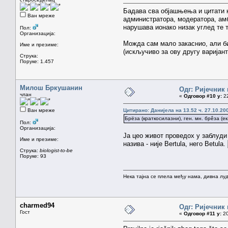
Бадава сва објашњења и цитати 
Ван мреже
администратора, модератора, амб
нарушава ионако низак углед те т
Пол:
Организација:
Можда сам мало закаснио, али б
Име и презиме:
(искључиво за ову другу варијан
Струка:
Поруке: 1.457
Милош Бркушанин
Одг: Ријечник
члан
«
Одговор #10 у:
22
Ван мреже
Цитирано: Данијела на 13.52 ч. 27.10.20
Брëза (краткосилазни), ген. мн. брêза (ек.
Пол:
Организација:
Ја цео живот проведох у заблуди
Име и презиме:
назива - није Bertula, него Betula.
Струка:
biologist-to-be
Поруке: 93
Нека тајна се плела међу нама, дивна луд
charmed94
Одг: Ријечник
Гост
«
Одговор #11 у:
20