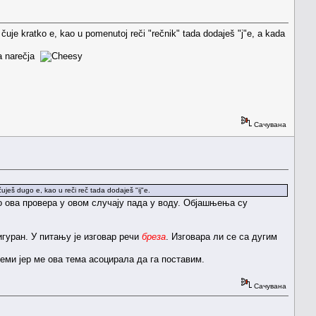
e čuje kratko e, kao u pomenutoj reči "rečnik" tada dodaješ "j"e, a kada
ba narečja
Сачувана
uješ dugo e, kao u reči reč tada dodaješ "ij"e.
то ова провера у овом случају пада у воду. Објашњења су
игуран. У питању је изговар речи
бреза
. Изговара ли се са дугим
теми јер ме ова тема асоцирала да га поставим.
Сачувана