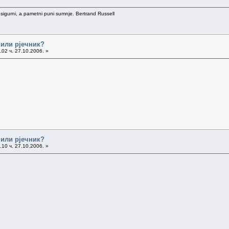
 sigurni, a pametni puni sumnje. Bertrand Russell
 или рјечник?
02 ч. 27.10.2006. »
 или рјечник?
10 ч. 27.10.2006. »