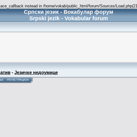
place_callback instead in /home/vokab/public_html/forum/Sources/Load.php(216
Српски језик - Вокабулар форум
Srpski jezik - Vokabular forum
атив
-
Језичке недоумице
ЊЕ
РЕГИСТРАЦИЈА