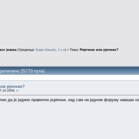
ог језика
(Уредници:
Бојан Башић
,
J o e
) > Тема:
Ријечник или рјечник?
Прочитано 25770 пута)
или рјечник?
7.10.2006. »
лио да је једино правилно
ријечник
, кад сам на једном форуму наишао на