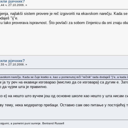
 или рјечник?
44 ч. 27.10.2006. »
šnjenja, najlakši sistem provere je reč izgovoriti na ekavskom narečju. Kada s
daješ "ij"e.
cu tako proverava ispravnost. Što povlači za sobom činjenicu da oni znaju o
 или рјечник?
55 ч. 27.10.2006. »
 ekavskom narečju. Kada se čuje kratko e, kao u pomenutoj reči "rečnik" tada dodaješ "j"e, a kada č
 ја ту реч на екавици изговарао (мислио да се изговара) са дугим е. За
 да чујем шта је правилно.
ко е) на нешто што вучем још од основне школе као нешто у шта нисам с
ову тему, нека модератор пребаци. Оставио сам ово питање у постојећој 
 sigurni, a pametni puni sumnje. Bertrand Russell