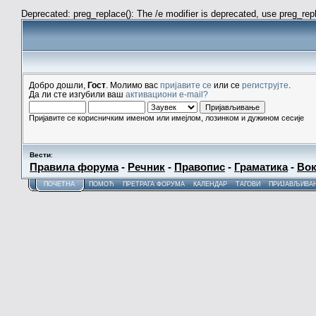
Deprecated: preg_replace(): The /e modifier is deprecated, use preg_re
Добро дошли,
Гост
. Молимо вас
пријавите се
или се
региструјте
.
Да ли сте изгубили ваш
активациони e-mail?
Пријавите се корисничким именом или имејлом, лозинком и дужином сесије
Вести
:
Правила форума
-
Речник
-
Правопис
-
Граматика
-
Вок
ПОЧЕТНА
ПОМОЋ
ПРЕТРАГА ФОРУМА
КАЛЕНДАР
ТАГОВИ
ПРИЈАВЉИВА