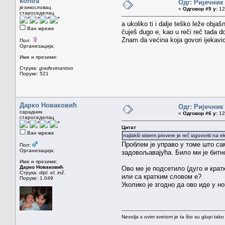
kontra
Одг: Ријечник
језикословац
«
Одговор #5 у:
12.
староседелац
a ukoliko ti i dalje teško leže obja
Ван мреже
čuješ dugo e, kao u reči reč tada do
Znam da većina koja govori ijekavi
Пол:
Организација:
Име и презиме:
Струка:
građevinarstvo
Поруке: 521
Дарко Новаковић
Одг: Ријечник
сарадник
«
Одговор #6 у:
12.
староседелац
Цитат
Ван мреже
najlakši sistem provere je reč izgovoriti na
Проблем је управо у томе што сам
Пол:
Организација:
задовољавајућа. Било ми је битно
Име и презиме:
Дарко Новаковић
Ово ме је подсетило (дуго и крат
Струка:
dipl. el. inž.
или са кратким словом е?
Поруке: 1.049
Уколико је згодно да ово иде у н
Nevolja s ovim svetom je ta što su glupi tako