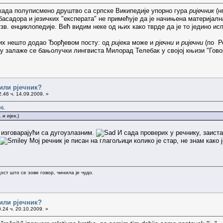
када полуписмено друштво са српске Википедије упорно гура
ријечник
(н
асадора и језичких "експерата" не примећује да је начињена материјална
зв. енциклопедије. Већ видим неке од њих како тврде да је то једино исп
их нешто додао Ђорђевом посту: од
ријека
може и
рјечни
и
ријечни
(по Р
ту залаже се бањолучки лингвиста Милорад Телебак у својој књизи "Гово
 или рјечник?
.46 ч. 14.09.2009. »
06.
 и ијек.)
 изговарајући са дугоузлазним.
И сада проверих у речнику, заиста
Мој речник је писан на глагољици колико је стар, не знам како ј
ост што се зове говор, чинила је чудо.
 или рјечник?
.24 ч. 20.10.2009. »