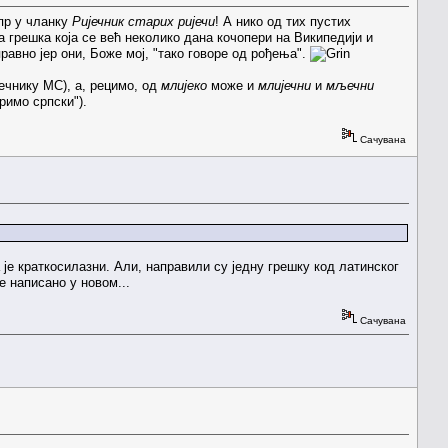
пр у чланку
Ријечник старих ријечи
! А нико од тих пустих
 грешка која се већ неколико дана кочопери на Википедији и
равно јер они, Боже мој, "тако говоре од рођења".
ечнику МС), а, рецимо, од
млијеко
може и
млијечни
и
мљечни
римо српски").
Сачувана
 је краткосилазни. Али, направили су једну грешку код латинског
е написано у новом...
Сачувана