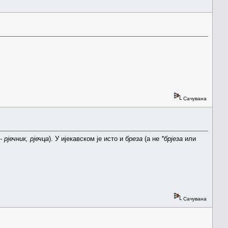
Сачувана
- рјечник, рјечца
). У ијекавском је исто и
бреза
(а не
*брјеза
или
Сачувана