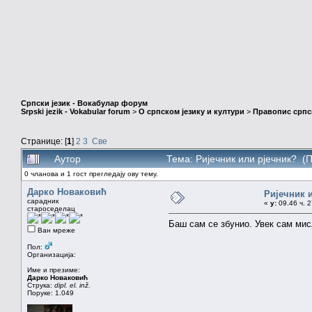
Српски језик - Вокабулар форум
Srpski jezik - Vokabular forum
>
О српском језику и култури
>
Правопис српск
Странице: [
1
]
2
3
Све
Аутор
Тема: Ријечник или рјечник? (
0 чланова и 1 гост прегледају ову тему.
Дарко Новаковић
Ријечник 
сарадник
«
у:
09.46 ч. 2
староседелац
Баш сам се збунио. Увек сам мис
Ван мреже
Пол:
Организација:
Име и презиме:
Дарко Новаковић
Струка:
dipl. el. inž.
Поруке: 1.049