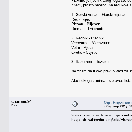
Pravilno je rječnik zbog toga što s
Znači, prosto rečeno, na reči koje 
1. Gorski venac - Gorski vijenac
Reč - Riječ
Plesan - Plijesan
Dremati - Drijemati
2. Rečnik - Rječnik
Verovatno - Vjerovatno
Vetar - Vjetar
Cvetić - Cvjetić
3. Razumeo - Razumio
Ne znam da li ovo pravilo važi za s
Ako nekoga zanima, evo ovde lista 
charmed94
Одг: Ријечник
Гост
«
Одговор #12 у:
20
Šteta što ne može da se edituje poruka
hxxp: sh. wikipedia. org/wiki/Ekavi