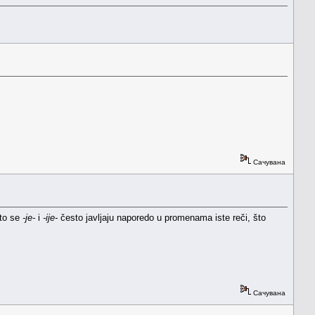
Сачувана
što se
-je-
i
-ije-
često javljaju naporedo u promenama iste reči, što
Сачувана