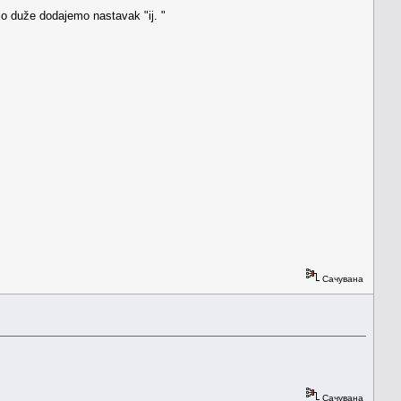
lo duže dodajemo nastavak "ij. "
Сачувана
Сачувана