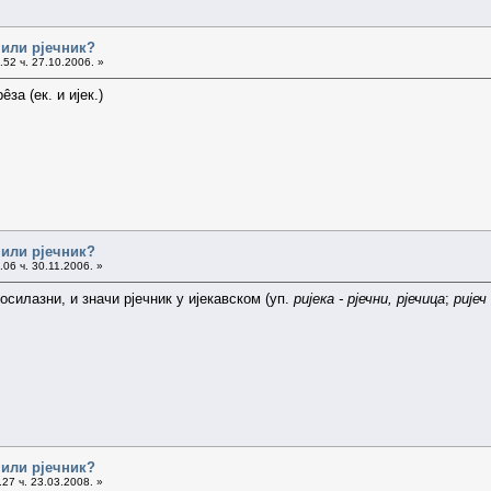
 или рјечник?
52 ч. 27.10.2006. »
за (ек. и ијек.)
 или рјечник?
06 ч. 30.11.2006. »
осилазни, и значи рјечник у ијекавском (уп.
ријека - рјечни, рјечица
;
ријеч 
 или рјечник?
27 ч. 23.03.2008. »