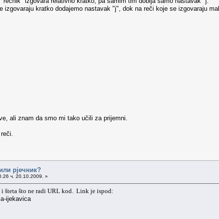
e "rečnik" izgovara relativno kratko, pa samim tim dobija samo nastavak "j. "
se izgovaraju kratko dodajemo nastavak "j", dok na reči koje se izgovaraju ma
ve, ali znam da smo mi tako učili za prijemni.
reči.
 или рјечник?
.26 ч. 20.10.2009. »
 i šteta što ne radi URL kod. Link je ispod:
ca-ijekavica