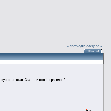
« претходне
следеће »
ШТАМПАЈ
 супротан став. Знате ли шта је правилно?