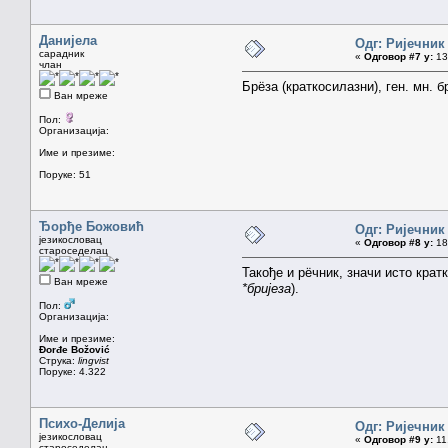
Данијела
Одг: Ријечник
сарадник
«
Одговор #7 у:
13.
члан
Брëза (краткосилазни), ген. мн. брê
Ван мреже
Пол:
Организација:
Име и презиме:
Поруке: 51
Ђорђе Божовић
Одг: Ријечник
језикословац
«
Одговор #8 у:
18.
староседелац
Такође и рëчник, значи исто кратк
Ван мреже
*бријеза
).
Пол:
Организација:
Име и презиме:
Đorđe Božović
Струка:
lingvist
Поруке: 4.322
Психо-Делија
Одг: Ријечник
језикословац
«
Одговор #9 у:
11.
староседелац