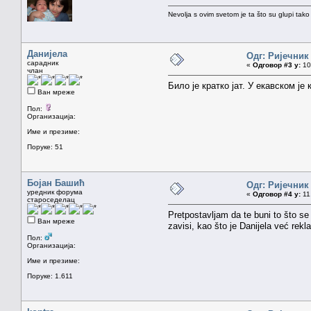
Nevolja s ovim svetom je ta što su glupi tako
Данијела
Одг: Ријечник
сарадник
«
Одговор #3 у:
10.
члан
Било је кратко јат. У екавском је к
Ван мреже
Пол:
Организација:
Име и презиме:
Поруке: 51
Бојан Башић
Одг: Ријечник
уредник форума
«
Одговор #4 у:
11.
староседелац
Pretpostavljam da te buni to što s
Ван мреже
zavisi, kao što je Danijela već rekla
Пол:
Организација:
Име и презиме:
Поруке: 1.611