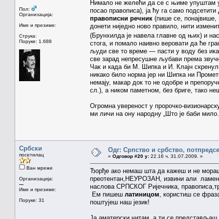
Нимало не желећи да се с њиме упуштам у 
Пол:
посао правописа), ја ћу га само подсетит
Организација:
правописни речник
(пише се, понајвише,
Име и презиме:
донети ниједно ново правило, нити изменит
(Брунхилда је навела главне од њих) и на
Струка:
Поруке: 1.688
стога, и помало наивно веровати да ће гр
људи све то време — пасти у воду без ика
све зарад непресушне љубави према звучн
Чак и када би М. Шипка и И. Клајн скрену
никако било норма јер ни Шипка ни Промете
немају, макар док то не одобре и препору
сл.), а ником паметном, без бриге, тако не
Огромна увереност у пророчко-визионарску
ми личи на ону народну „Што је баби мило..
Србски
Одг: Српство и србство, потпредс
посетилац
«
Одговор #20 у:
22.16 ч. 31.07.2009. »
Ван мреже
Ђорђе ако немаш шта да кажеш и не мораш
преотентан,НЕУРОЗАН, извини али ламент
Организација:
---
наслова СРПСКОГ Ријечника, правописа,тра
Име и презиме:
Ем пишеш
латиницом
, користиш се фраза
Поруке: 31
поштујеш наш језик!
Ја аматерски читам, а ти се представљаш к