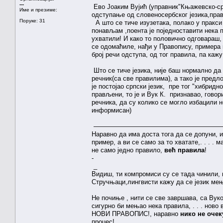
---
Ево Јоаким Вујић (управник"Књажевско-ср
Име и презиме:
одступање од словеносербског језика,прав
Поруке: 31
А што се тиче изузетака, полако у пракси
понављам ,поента је поједноставити нека пр
ухватили! И како то половично одговараш, 
се одомаћиле, нађи у Правопису, примера 
број речи одступа, од тог правила, па каж
Што се тиче језика, није баш нормално 
речник(са све правилима), а тако је предл
је постојао српски језик, пре тог "хибридн
прављени, то је и Вук К. признавао, говори
речника, да су колико се могло избацили непо
информисан)
————————————————————
Наравно да има доста тога да се допуни, и
пример, а ви се само за то хватате,. . . .
не само једно правило,
већ правила
!
-
_
Видиш, ти компромиси су се тада чинили, 
Стручњаци,лингвисти кажу да се језик мења,
Не почиње , нити се све завршава, са Вуко
сигурно би мењао нека правила, . . . ново
НОВИ ПРАВОПИС!, наравно
нико не очек
процес!_______________________________