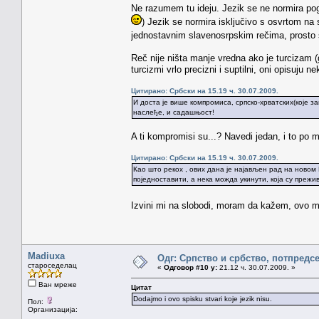
Ne razumem tu ideju. Jezik se ne normira pogle
) Jezik se normira isključivo s osvrtom na
jednostavnim slavenosrpskim rečima, prosto su
Reč nije ništa manje vredna ako je turcizam 
turcizmi vrlo precizni i suptilni, oni opisuju
Цитирано: Србски на 15.19 ч. 30.07.2009.
И доста је више компромиса, српско-хрватских(које з
наслеђе, и садашњост!
A ti kompromisi su...? Navedi jedan, i to p
Цитирано: Србски на 15.19 ч. 30.07.2009.
Као што рекох , ових дана је најављен рад на новом 
поједноставити, а нека можда укинути, која су прежив
Izvini mi na slobodi, moram da kažem, ovo mi
Madiuxa
Одг: Српство и србство, потпредс
староседелац
«
Одговор #10 у:
21.12 ч. 30.07.2009. »
Ван мреже
Цитат
Dodajmo i ovo spisku stvari koje jezik nisu.
Пол:
Организација: