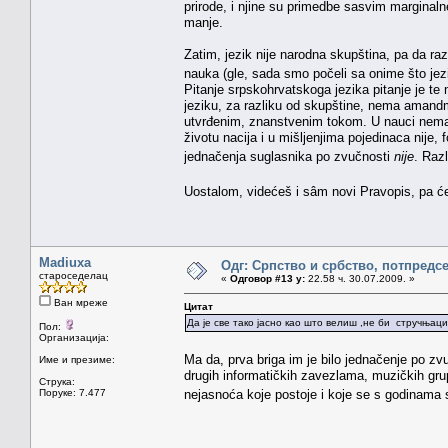
prirode, i njine su primedbe sasvim marginal
manje.
Zatim, jezik nije narodna skupština, pa da r
nauka (gle, sada smo počeli sa onime što jez
Pitanje srpskohrvatskoga jezika pitanje je 
jeziku, za razliku od skupštine, nema amandm
utvrđenim, znanstvenim tokom. U nauci nema k
životu nacija i u mišljenjima pojedinaca nije
jednačenja suglasnika po zvučnosti
nije
. Raz
Uostalom, videćeš i sâm novi Pravopis, pa ć
Madiuxa
Одг: Српство и србство, потпредс
староседелац
«
Одговор #13 у:
22.58 ч. 30.07.2009. »
Ван мреже
Цитат
Да је све тако јасно као што велиш ,не би стручњаци
Пол:
Организација:
Ma da, prva briga im je bilo jednačenje po zvu
Име и презиме:
drugih informatičkih zavezlama, muzičkih gru
Струка:
Поруке: 7.477
nejasnoća koje postoje i koje se s godinama