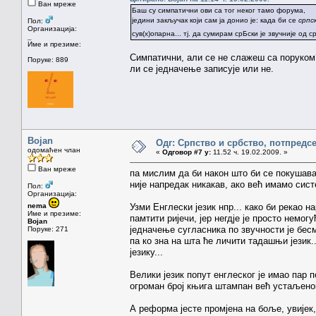
Ван мреже
Баш су симпатични ови са тог неког тамо форума,
једини закључак који сам ја донио је: када би се
српс
Пол:
Организација:
сув(х)опарна... тј. да сумирам срБски је звучније од
_
Име и презиме:
Симпатични, али се не слажеш са поруком?
Поруке: 889
ли се једначење записује или не.
Bojan
Одг: Српство и србство, потпредс
одомаћен члан
«
Одговор #7 у:
11.52 ч. 19.02.2009. »
Ван мреже
па мислим да би након што би се покушавал
није напредак никакав, ако већ имамо сист
Пол:
Организација:
nema
Узми Енглески језик нпр... како би рекао на
Име и презиме:
памтити ријечи, јер негдје је просто немог
Bojan
једначење сугласника по звучности је бесм
Поруке: 271
па ко зна на шта ће личити тадашњи језик.
језику...
Велики језик попут енглеског је имао пар 
огроман број књига штампан већ устаљено
А реформа јесте промјена на боље, увијек,