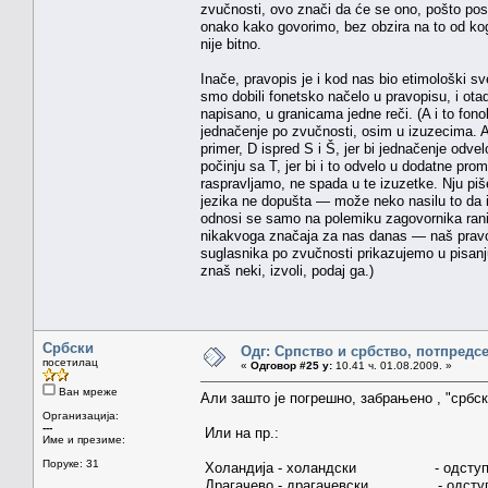
zvučnosti, ovo znači da će se ono, pošto posto
onako kako govorimo, bez obzira na to od kog
nije bitno.
Inače, pravopis je i kod nas bio etimološki sv
smo dobili fonetsko načelo u pravopisu, i ot
napisano, u granicama jedne reči. (A i to fo
jednačenje po zvučnosti, osim u izuzecima. A i
primer, D ispred S i Š, jer bi jednačenje odve
počinju sa T, jer bi i to odvelo u dodatne pro
raspravljamo, ne spada u te izuzetke. Nju piš
jezika ne dopušta — može neko nasilu to da i
odnosi se samo na polemiku zagovornika ran
nikakvoga značaja za nas danas — naš pravopi
suglasnika po zvučnosti prikazujemo u pisanj
znaš neki, izvoli, podaj ga.)
Србски
Одг: Српство и србство, потпредс
посетилац
«
Одговор #25 у:
10.41 ч. 01.08.2009. »
Ван мреже
Али зашто је погрешно, забрањено , "србски
Организација:
---
Или на пр.:
Име и презиме:
Поруке: 31
Холандија - холандски - одступ
Драгачево - драгачевски - одсту