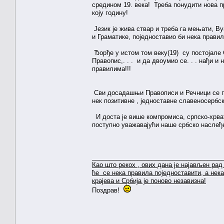
средином 19. века! Треба понудити нова п
коју годину!
Језик је жива ствар и треба га мењати, В
и Граматике, поједноставио би нека правил
Ђорђе у истом том веку(19) су постојале С
Правопис,. . . и да двоумио се. . . нађи 
правилима!!!
Сви досадашњи Правописи и Речници се пр
нек позитивне , једноставне славеносербск
И доста је више компромиса, српско-хрватс
поступно уважавајући наше србско наслеђ
_____________________________________
Као што рекох , ових дана је најављен рад
ће се нека правила поједноставити, а нека
крајева и Србија је поново незавизна!
Поздрав!