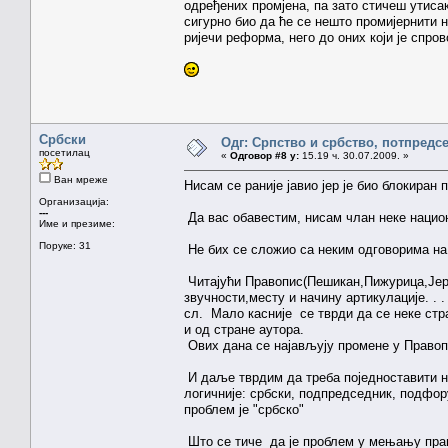
одређених промјена, па зато стичеш утисак
сигурно био да ће се нешто промијернити на
ријечи реформа, него до оних који је спров
Србски
Одг: Српство и србство, потпредс
посетилац
«
Одговор #8 у:
15.19 ч. 30.07.2009. »
Ван мреже
Нисам се раније јавио јер је био блокиран 
Организација:
---
Да вас обавестим, нисам члан неке национ
Име и презиме:
Поруке: 31
Не бих се сложио са неким одговорима на
Читајући Правопис(Пешикан,Пижурица,Јерк
звучности,месту и начину артикулације. . .
сл. Мало касније се тврди да се неке стра
и од стране аутора.
Ових дана се најављују промене у Правопи
И даље тврдим да треба поједноставити нек
логичније: србски, подпредседник, подфорум,бу
проблем је "србско"
Што се тиче да је проблем у мењању прав