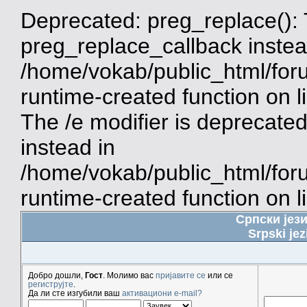
Deprecated: preg_replace(): 
preg_replace_callback instea
/home/vokab/public_html/for
runtime-created function on 
The /e modifier is deprecate
instead in
/home/vokab/public_html/for
runtime-created function on l
Српски јез
Srpski jez
Добро дошли,
Гост
. Молимо вас
пријавите се
или се
региструјте
.
Да ли сте изгубили ваш
активациони e-mail?