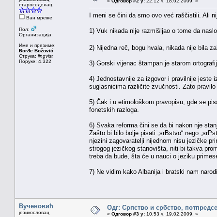
«
Одговор #2 у:
22.12 ч. 18.02.2009. »
староседелац
I meni se čini da smo ovo već raščistili. Ali ni
Ван мреже
Пол:
1) Vuk nikada nije razmišljao o tome da naslo
Организација:
Име и презиме:
2) Nijedna reč, bogu hvala, nikada nije bila z
Đorđe Božović
Струка:
lingvist
Поруке: 4.322
3) Gorski vijenac štampan je starom ortografi
4) Jednostavnije za izgovor i pravilnije jeste 
suglasnicima različite zvučnosti. Zato pravilo 
5) Čak i u etimološkom pravopisu, gde se pisa
fonetskih razloga.
6) Svaka reforma čini se da bi nakon nje sta
Zašto bi bilo bolje pisati „srBstvo“ nego „sr
njezini zagovaratelji nijednom nisu jezičke pr
strogog jezičkog stanovišta, niti bi takva pro
treba da bude, šta će u nauci o jeziku primese 
7) Ne vidim kako Albanija i bratski nam narod
Вученовић
Одг: Српство и србство, потпредс
језикословац
«
Одговор #3 у:
10.53 ч. 19.02.2009. »