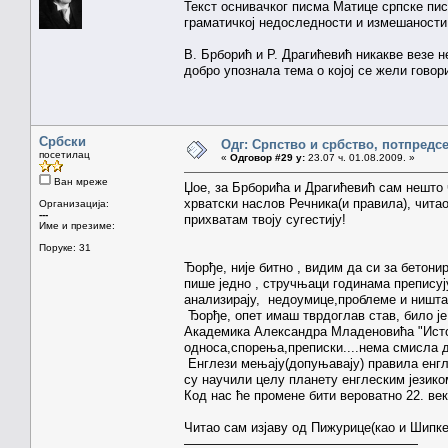
Текст оснивачког писма Матице српске писа
граматичкој недоследности и измешаности
В. Брборић и Р. Драгићевић никакве везе н
добро упознала тема о којој се жели говор
Србски
Одг: Српство и србство, потпредс
посетилац
«
Одговор #29 у:
23.07 ч. 01.08.2009. »
Ван мреже
Џое, за Брборића и Драгићевић сам нешто ч
хрватски наслов Речника(и правила), читао
Организација:
---
прихватам твоју сугестију!
Име и презиме:
Поруке: 31
Ђорђе, није битно , видим да си за бето
пише једно , стручњаци годинама преписуј
анализирају, недоумице,проблеме и ништа
Ђорђе, опет имаш тврдоглав став, било је
Академика Александра Младеновића "Истори
односа,спорења,преписки....нема смисла 
Енглези мењају(допуњавају) правила енгл
су научили целу планету енглеским језико
Код нас ће промене бити вероватно 22. век
Читао сам изјаву од Пижурице(као и Шипке
——————————————————