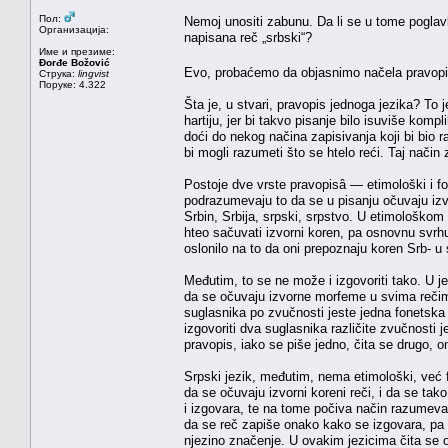
Пол:
Nemoj unositi zabunu. Da li se u tome poglavlj
Организација:
napisana reč „srbski“?
Име и презиме:
Đorđe Božović
Evo, probaćemo da objasnimo načela pravopisa
Струка:
lingvist
Поруке: 4.322
Šta je, u stvari, pravopis jednoga jezika? T
hartiju, jer bi takvo pisanje bilo isuviše kom
doći do nekog načina zapisivanja koji bi bio 
bi mogli razumeti što se htelo reći. Taj način 
Postoje dve vrste pravopisâ — etimološki i fo
podrazumevaju to da se u pisanju očuvaju izv
Srbin, Srbija, srpski, srpstvo. U etimološkom p
hteo sačuvati izvorni koren, pa osnovnu svrh
oslonilo na to da oni prepoznaju koren Srb- u
Međutim, to se ne može i izgovoriti tako. U je
da se očuvaju izvorne morfeme u svima rečima
suglasnika po zvučnosti jeste jedna fonetska
izgovoriti dva suglasnika različite zvučnosti
pravopis, iako se piše jedno, čita se drugo, 
Srpski jezik, međutim, nema etimološki, već 
da se očuvaju izvorni koreni reči, i da se t
i izgovara, te na tome počiva način razumev
da se reč zapiše onako kako se izgovara, pa 
njezino značenje. U ovakim jezicima čita se o