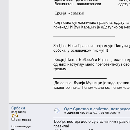
Вашингтон - вашингтонски -одсту
Србија - србски!
Код неких сугласничких правила, оДступањ
понекад! И Вук Караџић је оДступио од неки
————————————————-
За Џоа, Нови Правопис најављује Пижурица
србска, у оснивачком писму!!!)
Клајн,Шипка, Брборић и Рајна..., мало на
од њих наступају мало препотентно(уз сво
грешим.
——————————————-
Да се зна: Лукијн Мушицки је тада тражио
таквог речника! Полемисало се, полемисало
Србски
Одг: Српство и србство, потпредс
посетилац
«
Одговор #26 у:
11.01 ч. 01.08.2009. »
Ван мреже
Ђорђе, постоји део о сугласничким правил
правила!
Организација:
---