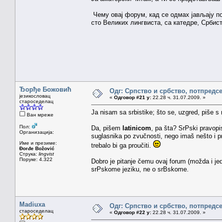
Чему овај форум, кад се одмах јављају по
сто Великих лингвиста, са катедре, Србисти
Ђорђе Божовић
Одг: Српство и србство, потпредс
језикословац
«
Одговор #21 у:
22.28 ч. 31.07.2009. »
староседелац
Ja nisam sa srbistike; što se, uzgred, piše 
Ван мреже
Пол:
Da, pišem
latinicom
, pa šta? SrPski pravop
Организација:
suglasnika po zvučnosti, nego imaš nešto i prot
Име и презиме:
trebalo bi ga proučiti.
Đorđe Božović
Струка:
lingvist
Поруке: 4.322
Dobro je pitanje čemu ovaj forum (možda i je
srPskome jeziku, ne o srBskome.
Madiuxa
Одг: Српство и србство, потпредс
староседелац
«
Одговор #22 у:
22.28 ч. 31.07.2009. »