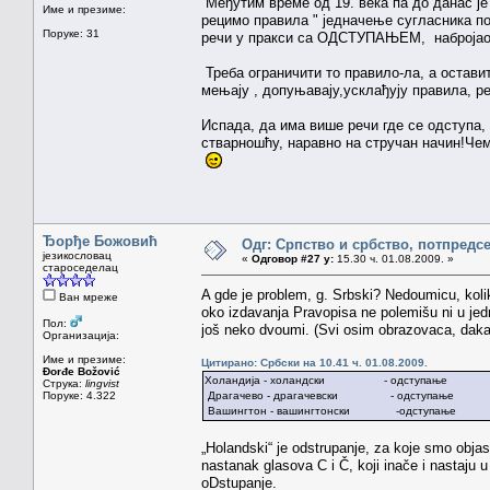
Међутим време од 19. века па до данас је
Име и презиме:
рецимо правила " једначење сугласника по 
Поруке: 31
речи у пракси са ОДСТУПАЊЕМ, набројао с
Треба ограничити то правило-ла, а оставит
мењају , допуњавају,усклађују правила, реч
Испада, да има више речи где се одступа, 
стварношћу, наравно на стручан начин!Че
Ђорђе Божовић
Одг: Српство и србство, потпредс
језикословац
«
Одговор #27 у:
15.30 ч. 01.08.2009. »
староседелац
A gde je problem, g. Srbski? Nedoumicu, kolik
Ван мреже
oko izdavanja Pravopisa ne polemišu ni u jed
Пол:
još neko dvoumi. (Svi osim obrazovaca, daka
Организација:
Име и презиме:
Цитирано: Србски на 10.41 ч. 01.08.2009.
Đorđe Božović
Холандија - холандски - одступање
Струка:
lingvist
Поруке: 4.322
Драгачево - драгачевски - одступање
Вашингтон - вашингтонски -одступање
„Holandski“ je odstrupanje, za koje smo objas
nastanak glasova C i Č, koji inače i nastaju u
oDstupanje.