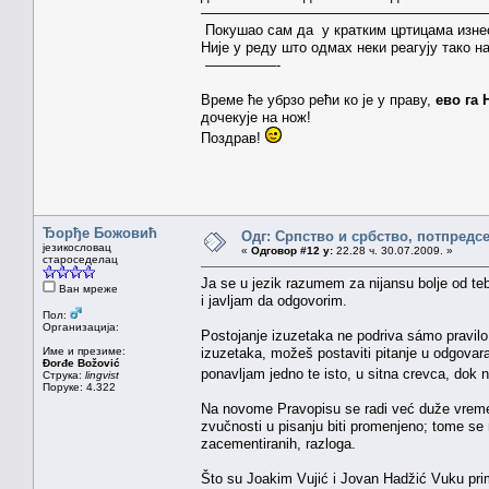
————————————————————
Покушао сам да у кратким цртицама изнес
Није у реду што одмах неки реагују тако 
—————-
Време ће убрзо рећи ко је у праву,
ево га 
дочекује на нож!
Поздрав!
Ђорђе Божовић
Одг: Српство и србство, потпредс
језикословац
«
Одговор #12 у:
22.28 ч. 30.07.2009. »
староседелац
Ja se u jezik razumem za nijansu bolje od te
Ван мреже
i javljam da odgovorim.
Пол:
Организација:
Postojanje izuzetaka ne podriva sámo pravilo. 
Име и презиме:
izuzetaka, možeš postaviti pitanje u odgovara
Đorđe Božović
ponavljam jedno te isto, u sitna crevca, dok
Струка:
lingvist
Поруке: 4.322
Na novome Pravopisu se radi već duže vremena
zvučnosti u pisanju biti promenjeno; tome se n
zacementiranih, razloga.
Što su Joakim Vujić i Jovan Hadžić Vuku pri