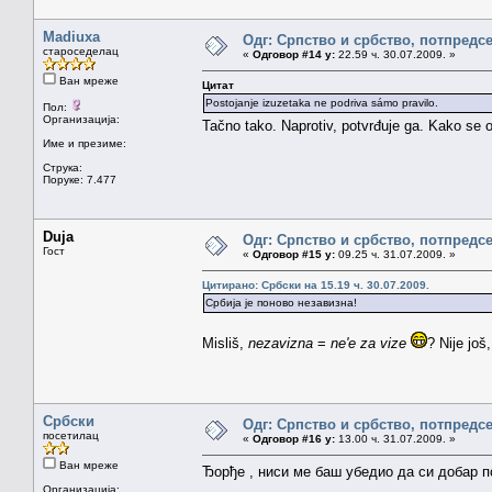
Madiuxa
Одг: Српство и србство, потпредс
староседелац
«
Одговор #14 у:
22.59 ч. 30.07.2009. »
Ван мреже
Цитат
Postojanje izuzetaka ne podriva sámo pravilo.
Пол:
Организација:
Tačno tako. Naprotiv, potvrđuje ga. Kako se o
Име и презиме:
Струка:
Поруке: 7.477
Duja
Одг: Српство и србство, потпредс
Гост
«
Одговор #15 у:
09.25 ч. 31.07.2009. »
Цитирано: Србски на 15.19 ч. 30.07.2009.
Србија је поново незавизна!
Misliš,
nezavizna
=
ne'e za vize
? Nije još
Србски
Одг: Српство и србство, потпредс
посетилац
«
Одговор #16 у:
13.00 ч. 31.07.2009. »
Ван мреже
Ђорђе , ниси ме баш убедио да си добар п
Организација: