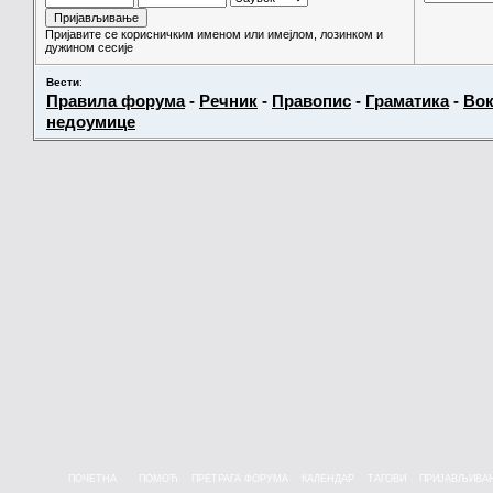
Пријавите се корисничким именом или имејлом, лозинком и
дужином сесије
Вести
:
Правила форума
-
Речник
-
Правопис
-
Граматика
-
Вок
недоумице
ПОЧЕТНА
ПОМОЋ
ПРЕТРАГА ФОРУМА
КАЛЕНДАР
ТАГОВИ
ПРИЈАВЉИВА