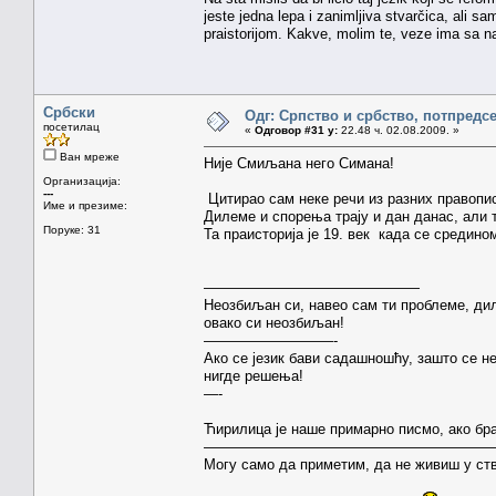
jeste jedna lepa i zanimljiva stvarčica, ali 
praistorijom. Kakve, molim te, veze ima sa na
Србски
Одг: Српство и србство, потпредс
посетилац
«
Одговор #31 у:
22.48 ч. 02.08.2009. »
Ван мреже
Није Смиљана него Симана!
Организација:
---
Цитирао сам неке речи из разних правопис
Име и презиме:
Дилеме и спорења трају и дан данас, али т
Поруке: 31
Та праисторија је 19. век када се средино
———————————————
Неозбиљан си, навео сам ти проблеме, д
овако си неозбиљан!
—————————-
Ако се језик бави садашношћу, зашто се н
нигде решења!
—-
Ћирилица је наше примарно писмо, ако бра
————————————————————
Могу само да приметим, да не живиш у ств