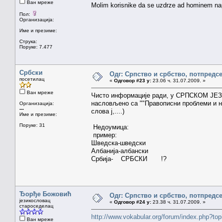
Ван мреже
Molim korisnike da se uzdrze ad hominem nap
Пол:
Организација:
Име и презиме:
Струка:
Поруке: 7.477
Србски
Одг: Српство и србство, потпредс
посетилац
«
Одговор #23 у:
23.06 ч. 31.07.2009. »
Ван мреже
Чисто информације ради, у СРПСКОМ ЈЕЗ
насловљено са ""Правописни проблеми и н
Организација:
---
слова ј,....)
Име и презиме:
Поруке: 31
Недоумица:
пример:
Шведска-шведски
Албанија-албански
Србија- СРБСКИ !?
Ђорђе Божовић
Одг: Српство и србство, потпредс
језикословац
«
Одговор #24 у:
23.38 ч. 31.07.2009. »
староседелац
http://www.vokabular.org/forum/index.php?
Ван мреже