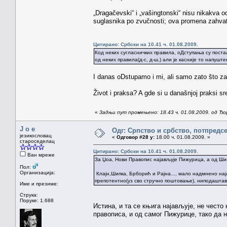
„Dragačevski“ i „vašingtonski“ nisu nikakva o
suglasnika po zvučnosti; ova promena zahvat
Цитирано: Србски на 10.41 ч. 01.08.2009.
Код неких сугласничких правила, оДступања су поста
од неких правила(д-с, д-ш,) али је касније то напуште
I danas oDstupamo i mi, ali samo zato što za
Život i praksa? A gde si u današnjoj praksi s
«
Задњи пут промењено: 18.43 ч. 01.08.2009. од Ђ
J o e
Одг: Српство и србство, потпредс
језикословац
«
Одговор #28 у:
18.00 ч. 01.08.2009. »
староседелац
Цитирано: Србски на 10.41 ч. 01.08.2009.
Ван мреже
За Џоа, Нови Правопис најављује Пижурица, а од Шип
Пол:
Организација:
Клајн,Шипка, Брборић и Рајна..., мало надмнено нај
препотентно(уз сво стручно поштовање), ниподаштав
Име и презиме:
Струка:
Поруке: 1.688
Истина, и та се књига најављује, не често
правописа, и од самог Пижурице, тако да н