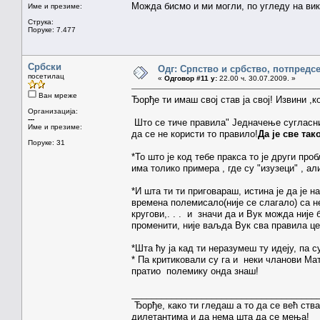
Можда бисмо и ми могли, по угледу на вики
Име и презиме:
Струка:
Поруке: 7.477
Србски
Одг: Српство и србство, потпредс
посетилац
«
Одговор #11 у:
22.00 ч. 30.07.2009. »
Ван мреже
Ђорђе ти имаш свој став ја свој! Извини ,
Организација:
---
Што се тиче правила" Једначење сугласника
Име и презиме:
да се не користи то правило!
Да је све та
Поруке: 31
*То што је код тебе пракса то је други пр
има толико примера , где су "изузеци" , а
*И шта ти ти приговараш, истина је да је н
времена полемисало(није се слагало) са не
кругови,. . . и значи да и Вук можда није 
променити, није ваљда Вук сва правила ц
*Шта ћу ја кад ти неразумеш ту идеју, па с
* Па критиковали су га и неки чланови Мат
пратио полемику онда знаш!
_____________________________________
Ђорђе, како ти гледаш а то да се већ ст
дилетантима и да нема шта да се мења!