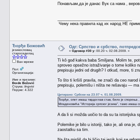
Понављам,да је данас Вук са нама , веро
__________________________________
Чему нека правила кад их народ НЕ примењ
Ђорђе Божовић
Одг: Српство и србство, потпредс
језикословац
«
Одговор #30 у:
00.20 ч. 02.08.2009. »
староседелац
Ti kô gođ kakva baba Smiljana. Molim te, potur
Ван мреже
sproveo opsežno istraživanje o tome koliko na
Пол:
prepisuju jedni od drugih? I otkud, more, ti zn
Организација:
Име и презиме:
To što ti kršiš pravila, ne znači da ceo narod i
Đorđe Božović
prepisuju, polemišu i ništa ne rešavaju — ma
Струка:
lingvist
Поруке: 4.322
Цитирано: Србски на 23.07 ч. 01.08.2009.
Ђорђе, опет имаш тврдоглав став, било је спорења 
Младеновића "Историја српског језика", тамо имаш с
A da li si možda uočio to da su ta istorijska 
Polemike je bilo u istoriji, tako je, ali ona 
zaostatku sa tim.
Na šta misliš da bi ličio taj jezik koji se ref