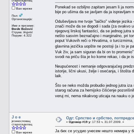
староседелац
Ponekad se ozbiljno zapitam jesam li ja nor
Ван мреже
bije po ušima da se javljam da ja ispravljam n
Пол:
Организација:
Oduševljava me tvoje "laičko" viđenje jezik
Име и презиме:
znači može da se dogodi i sada (za ovakvo u
Đorđe Božović
njegovoj lirskoj fantastici, da se jednog jutr
Струка:
lingvist
nešto sasvim beznačajno i marginalno, pri tom
Поруке: 4.322
poput Vukovih reči o Hrvatima, o turcizmima,
glavnina jezička uopšte ne postoji (a i to je 
Vuk živ, ja sam siguran da bi on to promenio"
svodi na priču šta je ko kome rekao, i da je ist
Neupućenost i nemanje odgovarajućeg predznan
istorije, lični ukusi, želje i osećanja, i što
laik.
Što se neko možda probudio jednog jutra iza s
starog računa za hemijsko čišćenje pozorišn
veruj mi, nema nikakvog uticaja na nauku o j
J o e
Одг: Српство и србство, потпредс
језикословац
«
Одговор #19 у:
17.53 ч. 31.07.2009. »
староседелац
Ја бих се усудио унесем нешто немира у б
Ван мреже