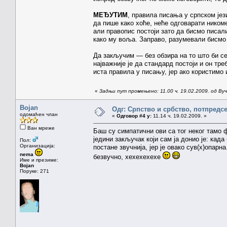
МЕЂУТИМ
, правила писања у српском јез
да пише како хоће, неће одговарати ником
али правопис постоји зато да бисмо писал
како му воља. Заправо, разумевали бисмо 
Да закључим — без обзира на то што би се
најважније је да стандард постоји и он тре
иста правила у писању, јер ако користимо 
«
Задњи пут промењено: 11.00 ч. 19.02.2009. од Ву
Bojan
Одг: Српство и србство, потпредс
одомаћен члан
«
Одговор #4 у:
11.14 ч. 19.02.2009. »
Ван мреже
Баш су симпатични ови са тог неког тамо 
једини закључак који сам ја донио је: када
Пол:
Организација:
постане звучнија, јер је овако сув(х)опарна
nema
безвучно, хехехехехе
Име и презиме:
Bojan
Поруке: 271