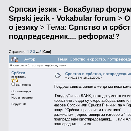
Српски језик - Вокабулар фору
Srpski jezik - Vokabular forum
>
О
о језику
> Тема:
Српство и србст
подпредседник.... реформа!?
Странице:
1
2
3
...
5
[
Све
]
Аутор
Тема: Српство и србство, потпредсед
0 чланова и 1 гост прегледају ову тему.
Србски
Српство и србство, потпредседни
посетилац
«
у:
01.14 ч. 18.02.2009. »
Ван мреже
Поздрав свима, занима ме да ми неко каже
Организација:
---
Гледајући као ЛАИК, нека документа из ист
Име и презиме:
користиле , сада су скоро заборављене ил
Поруке: 31
назове Српски или Србски Рјечник, па у Го
попут "Србски правопис и граматика". . . 
размислим, једноставније за изговор и "пр
подпредседник(потпредседник),. . . или Ал
поднаредник. . . и сл.