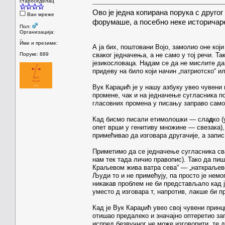
староседелац
Ово је једна копирана порука с другог
Ван мреже
форумаше, а посебно неке историчаре,
Пол:
Организација:
_
Име и презиме:
А ја бих, поштовани Војо, замолио оне кој
Поруке: 889
сваког једначења, а не само у тој речи. Т
језикословаца. Надам се да не мислите да
придеву на било који начин „патриотско“ и
Вук Караџић је у нашу азбуку увео чувени 
промене, чак и на једначење сугласника п
гласовних промена у писању заправо само 
Кад бисмо писали етимолошки — сла
д
ко 
опет врши у генитиву множине — свезака),
примећивао да изговара другачије, а запис
Приметимо да се једначење сугласника сва
нам тек тада личио правопис). Тако да пиш
Краљевом жива ватра сева“ — „наткраљевом
Људи то и не примећују, па просто је немо
никакав проблем не би представљало кад 
уместо д изговара т, напротив, лакше би п
Кад је Вук Караџић увео свој чувени принц
отишао предалеко и значајно оптеретио за
испред безвучног не може изговорити, те да