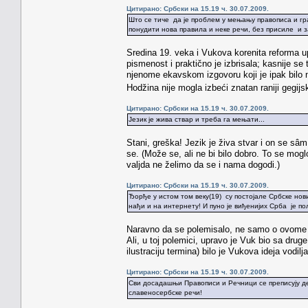
Цитирано: Србски на 15.19 ч. 30.07.2009.
Што се тиче да је проблем у мењању правописа и гр
понудити нова правила и неке речи, без присиле и за
Sredina 19. veka i Vukova korenita reforma u
pismenost i praktično je izbrisala; kasnije se
njenome ekavskom izgovoru koji je ipak bilo n
Hodžina nije mogla izbeći znatan raniji gegijs
Цитирано: Србски на 15.19 ч. 30.07.2009.
Језик је жива ствар и треба га мењати...
Stani, greška! Jezik je živa stvar i on se sâm
se. (Može se, ali ne bi bilo dobro. To se mog
valjda ne želimo da se i nama dogodi.)
Цитирано: Србски на 15.19 ч. 30.07.2009.
Ђорђе у истом том веку(19) су постојале Србске новин
нађи и на интернету! И пуно је виђенијих Срба је п
Naravno da se polemisalo, ne samo o ovome ko
Ali, u toj polemici, upravo je Vuk bio sa dru
ilustraciju termina) bilo je Vukova ideja vodil
Цитирано: Србски на 15.19 ч. 30.07.2009.
Сви досадашњи Правописи и Речници се преписују дец
славеносербске речи!