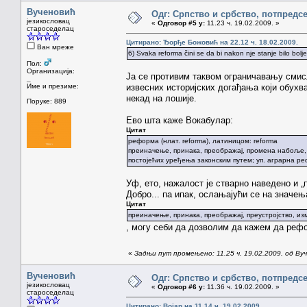
Вученовић
Одг: Српство и србство, потпредс
језикословац
«
Одговор #5 у:
11.23 ч. 19.02.2009. »
староседелац
Цитирано: Ђорђе Божовић на 22.12 ч. 18.02.2009.
Ван мреже
6) Svaka reforma čini se da bi nakon nje stanje bilo bo
Пол:
Организација:
Ја се противим таквом ограничавању смис
_
Име и презиме:
извесних историјских догађања који обухв
некад на лошије.
Поруке: 889
Ево шта каже Вокабулар:
Цитат
реформа (нлат. reforma), латиницом: reforma
преиначење, принака, преображај, промена набоље, 
постојећих уређења законским путем; уп. аграрна р
Уф, ето, нажалост је стварно наведено и 
Добро... па ипак, ослањајући се на значењ
Цитат
преиначење, принака, преображај, преустројство, и
, могу себи да дозволим да кажем да реф
«
Задњи пут промењено: 11.25 ч. 19.02.2009. од Ву
Вученовић
Одг: Српство и србство, потпредс
језикословац
«
Одговор #6 у:
11.36 ч. 19.02.2009. »
староседелац
Цитирано: Bojan на 11.14 ч. 19.02.2009.