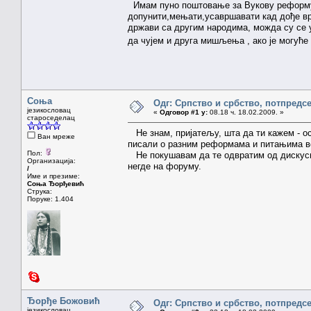
Имам пуно поштовање за Вукову реформу 
допунити,мењати,усавршавати кад дође вре
држави са другим народима, можда су се 
да чујем и друга мишљења , ако је могуће
Соња
Одг: Српство и србство, потпредс
језикословац
«
Одговор #1 у:
08.18 ч. 18.02.2009. »
староседелац
Не знам, пријатељу, шта да ти кажем - о
Ван мреже
писали о разним реформама и питањима ве
Пол:
Не покушавам да те одвратим од дискусиј
Организација:
негде на форуму.
/
Име и презиме:
Соња Ђорђевић
Струка:
Поруке: 1.404
Ђорђе Божовић
Одг: Српство и србство, потпредс
језикословац