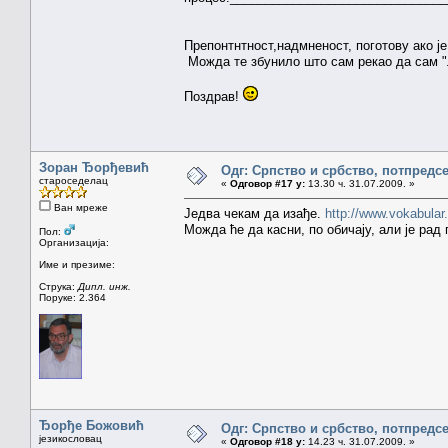
Препонтнтност,надмненост, поготову ако је
Можда те збунило што сам рекао да сам "
Поздрав!
Зоран Ђорђевић
Одг: Српство и србство, потпредс
староседелац
«
Одговор #17 у:
13.30 ч. 31.07.2009. »
Ван мреже
Једва чекам да изађе.
http://www.vokabula
Можда ће да касни, по обичају, али је рад п
Пол:
Организација:
Име и презиме:
Струка:
Дипл. инж.
Поруке: 2.364
Ђорђе Божовић
Одг: Српство и србство, потпредс
језикословац
«
Одговор #18 у:
14.23 ч. 31.07.2009. »