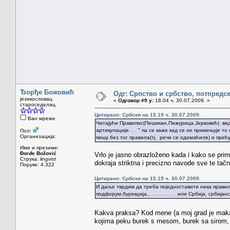
Ђорђе Божовић
Одг: Српство и србство, потпредс
језикословац
«
Одговор #9 у:
18.04 ч. 30.07.2009. »
староседелац
Цитирано: Србски на 15.19 ч. 30.07.2009.
Ван мреже
Читајући Правопис(Пешикан,Пижурица,Јерковић) види
артикулације. . . " па се каже кад се не примењује т
Пол:
Организација:
пишу без тог правила(тј. речи се одомаћиле) и прећу
Име и презиме:
Đorđe Božović
Vrlo je jasno obrazloženo kada i kako se prim
Струка:
lingvist
dokraja striktna i precizno navode sve te tač
Поруке: 4.322
Цитирано: Србски на 15.19 ч. 30.07.2009.
И даље тврдим да треба поједноставити нека правила,
подфорум,бурекџија,. . . . . . . . . или Србија, србијанс
Kakva praksa? Kod mene (a moj grad je makar
kojima peku burek s mesom, burek sa sirom, s