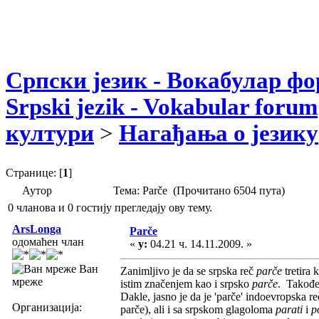
Српски језик - Вокабулар ф
Srpski jezik - Vokabular forum
култури
>
Нагађања о језику
Странице: [
1
]
Аутор
Тема: Parče (Прочитано 6504 пута)
0 чланова и 0 гостију прегледају ову тему.
ArsLonga
Parče
одомаћен члан
«
у:
04.21 ч. 14.11.2009. »
Ван
Zanimljivo je da se srpska reč
parče
tretira 
мреже
istim značenjem kao i srpsko
parče
. Takođe,
Dakle, jasno je da je 'parče' indoevropska re
Организација:
parče), ali i sa srpskom glagoloma
parati
i
p