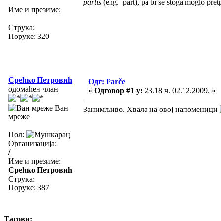
partis
(eng. part), pa bi se stoga moglo pretp
Име и презиме:
Струка:
Поруке: 320
Срећко Петровић
Одг: Parče
одомаћен члан
«
Одговор #1 у:
23.18 ч. 02.12.2009. »
Ван
Занимљиво. Хвала на овој напоменици
мреже
Пол:
Организација:
/
Име и презиме:
Срећко Петровић
Струка:
Поруке: 387
Тагови: