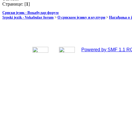
Странице: [
1
]
Српски језик - Вокабулар форум
Srpski jezik - Vokabular forum
>
О српском језику и култури
>
Нагађања о ј
Powered by SMF 1.1 R