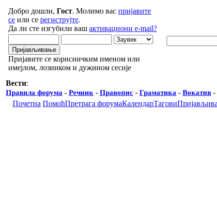
Добро дошли,
Гост
. Молимо вас
пријавите
се
или се
региструјте
.
Да ли сте изгубили ваш
активациони e-mail?
Пријавите се корисничким именом или
имејлом, лозинком и дужином сесије
Вести
:
Правила форума
-
Речник
-
Правопис
-
Граматика
-
Вокатив
Почетна
Помоћ
Претрага форума
Календар
Тагови
Пријављив