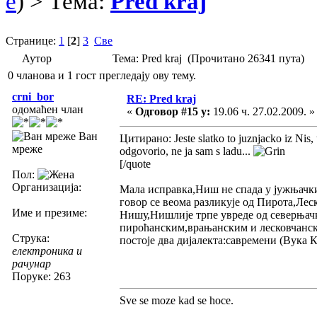
e
) > Тема:
Pred kraj
Странице:
1
[
2
]
3
Све
Аутор
Тема: Pred kraj (Прочитано 26341 пута)
0 чланова и 1 гост прегледају ову тему.
crni_bor
RE: Pred kraj
одомаћен члан
«
Одговор #15 у:
19.06 ч. 27.02.2009. »
Ван
Цитирано: Jeste slatko to juznjacko iz Nis, u 
мреже
odgovorio, ne ja sam s ladu...
[/quote
Пол:
Организација:
Мала исправка,Ниш не спада у јужњачки
говор се веома разликује од Пирота,Лес
Име и презиме:
Нишу,Нишлије трпе увреде од северњачк
пироћанским,врањанским и лесковчанск
Струка:
постоје два дијалекта:савремени (Вука
електроника и
рачунар
Поруке: 263
Sve se moze kad se hoce.