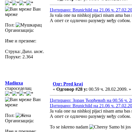
Ван
Цитирано: Brunichild на 21.06 ч. 27.02.2
мреже
Ja vala one na nishkoj pijaci nisam ama bas
А опет се одлично разумеју међу собом.
Пол:
Организација:
Име и презиме:
Струка:
Дипл. инж.
Поруке: 2.364
Madiuxa
Одг: Pred kraj
староседелац
«
Одговор #28 у:
00.59 ч. 28.02.2009. »
Ван
Цитирано: Зоран Ђорђевић на 00.56 ч. 2
мреже
Цитирано: Brunichild на 21.06 ч. 27.02.2
Ja vala one na nishkoj pijaci nisam ama bas
Пол:
А опет се одлично разумеју међу собом.
Организација:
To se iskreno nadam
Samo bi jos f
Име и презиме: