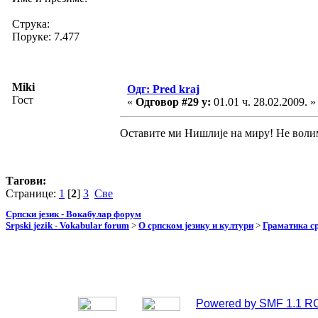
Струка:
Поруке: 7.477
Miki
Одг: Pred kraj
Гост
«
Одговор #29 у:
01.01 ч. 28.02.2009. »
Оставите ми Нишлије на миру! Не воли
Тагови:
Странице:
1
[
2
]
3
Све
Српски језик - Вокабулар форум
Srpski jezik - Vokabular forum
>
О српском језику и култури
>
Граматика ср
Powered by SMF 1.1 R