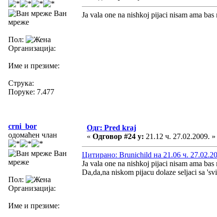
Ван
Ja vala one na nishkoj pijaci nisam ama bas
мреже
Пол:
Организација:
Име и презиме:
Струка:
Поруке: 7.477
crni_bor
Одг: Pred kraj
одомаћен члан
«
Одговор #24 у:
21.12 ч. 27.02.2009. »
Ван
Цитирано: Brunichild на 21.06 ч. 27.02.2
мреже
Ja vala one na nishkoj pijaci nisam ama bas
Da,da,na niskom pijacu dolaze seljaci sa 'svih
Пол:
Организација:
Име и презиме: