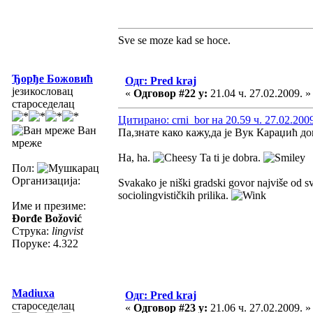
Sve se moze kad se hoce.
Ђорђе Божовић
Одг: Pred kraj
језикословац
«
Одговор #22 у:
21.04 ч. 27.02.2009. »
староседелац
Цитирано: crni_bor на 20.59 ч. 27.02.200
Ван
Па,знате како кажу,да је Вук Караџић д
мреже
Ha, ha.
Ta ti je dobra.
Пол:
Организација:
Svakako je niški gradski govor najviše od s
sociolingvističkih prilika.
Име и презиме:
Đorđe Božović
Струка:
lingvist
Поруке: 4.322
Madiuxa
Одг: Pred kraj
староседелац
«
Одговор #23 у:
21.06 ч. 27.02.2009. »