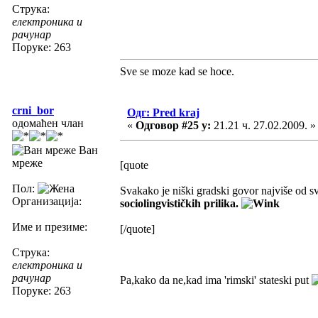
Струка:
електроника и
рачунар
Поруке: 263
Sve se moze kad se hoce.
crni_bor
Одг: Pred kraj
одомаћен члан
«
Одговор #25 у:
21.21 ч. 27.02.2009. »
Ван
мреже
[quote
Пол:
Svakako je niški gradski govor najviše od 
Организација:
sociolingvističkih prilika.
Име и презиме:
[/quote]
Струка:
електроника и
рачунар
Pa,kako da ne,kad ima 'rimski' stateski put
Поруке: 263