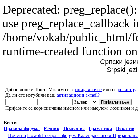
Deprecated: preg_replace():
use preg_replace_callback i
/home/vokab/public_html/f
runtime-created function on
Српски јези
Srpski jez
Добро дошли,
Гост
. Молимо вас
пријавите се
или се
региструј
Да ли сте изгубили ваш
активациони e-mail?
Пријавите се корисничким именом или имејлом, лозинком и 
Вести
:
Правила форума
-
Речник
-
Правопис
-
Граматика
-
Вокатив
Почетна
Помоћ
Претрага форума
Календар
Тагови
Пријављив