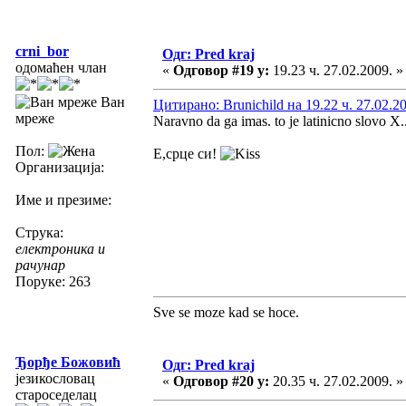
crni_bor
Одг: Pred kraj
одомаћен члан
«
Одговор #19 у:
19.23 ч. 27.02.2009. »
Ван
Цитирано: Brunichild на 19.22 ч. 27.02.2
мреже
Naravno da ga imas. to je latinicno slovo X..
Пол:
Е,срце си!
Организација:
Име и презиме:
Струка:
електроника и
рачунар
Поруке: 263
Sve se moze kad se hoce.
Ђорђе Божовић
Одг: Pred kraj
језикословац
«
Одговор #20 у:
20.35 ч. 27.02.2009. »
староседелац