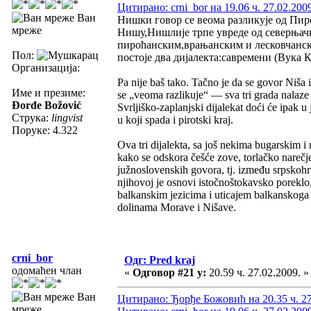
Цитирано: crni_bor на 19.06 ч. 27.02.200
Ван
Нишки говор се веома разликује од Пиро
мреже
Нишу,Нишлије трпе увреде од северњачк
пироћанским,врањанским и лесковчанск
Пол:
постоје два дијалекта:савремени (Вука
Организација:
Pa nije baš tako. Tačno je da se govor Niša 
Име и презиме:
se „veoma razlikuje“ — sva tri grada nalaze
Đorđe Božović
Svrljiško-zaplanjski dijalekat doći će ipak u
Струка:
lingvist
u koji spada i pirotski kraj.
Поруке: 4.322
Ova tri dijalekta, sa još nekima bugarskim 
kako se odskora češće zove, torlačko narečje
južnoslovenskih govora, tj. između srpskohr
njihovoj je osnovi istočnoštokavsko poreklo,
balkanskim jezicima i uticajem balkanskoga s
dolinama Morave i Nišave.
crni_bor
Одг: Pred kraj
одомаћен члан
«
Одговор #21 у:
20.59 ч. 27.02.2009. »
Ван
Цитирано: Ђорђе Божовић на 20.35 ч. 27
мреже