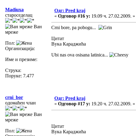
Madiuxa
Одг: Pred kraj
староседелац
«
Одговор #16 у:
19.09 ч. 27.02.2009. »
Ван
Crni bore, pa pobogu...
мреже
Цитат
Пол:
Вука Караджића
Организација:
Ubi nas ova osisana latinica...
Име и презиме:
Струка:
Поруке: 7.477
crni_bor
Одг: Pred kraj
одомаћен члан
«
Одговор #17 у:
19.20 ч. 27.02.2009. »
Ван
мреже
Цитат
Пол:
Вука Караджића