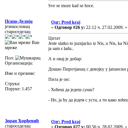
Sve se moze kad se hoce.
Психо-Делија
Одг: Pred kraj
језикословац
«
Одговор #26 у:
22.12 ч. 27.02.2009. »
староседелац
Цитат
Ван
Jeste slatko to juznjacko iz Nis, u Nis, ka Ni
мреже
ja sam s ladu..
Пол:
А и овај је добар:
Организација:
Дошао Пиротјанац с девојку у јапански 
Име и презиме:
Пита је он:
Струка:
Поруке: 1.457
- Хоћеш да једеш
суши
?
- Не, ја ћу да једем с уста, а ти како хоћ
Зоран Ђорђевић
Одг: Pred kraj
староседелац
«
Одговор #27 у:
00.56 ч. 28.02.2009. »