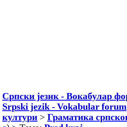
Српски језик - Вокабулар ф
Srpski jezik - Vokabular forum
култури
>
Граматика српског