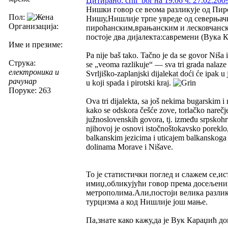
Цитирано: crni_bor на 19.06 ч. 27.02.200
Нишки говор се веома разликује од Пиро
Пол:
Нишу,Нишлије трпе увреде од северњачк
Организација:
пироћанским,врањанским и лесковчанск
постоје два дијалекта:савремени (Вука
Име и презиме:
Pa nije baš tako. Tačno je da se govor Niša 
Струка:
se „veoma razlikuje“ — sva tri grada nalaze
електроника и
Svrljiško-zaplanjski dijalekat doći će ipak u
рачунар
u koji spada i pirotski kraj.
Поруке: 263
Ova tri dijalekta, sa još nekima bugarskim 
kako se odskora češće zove, torlačko narečje
južnoslovenskih govora, tj. između srpskohr
njihovoj je osnovi istočnoštokavsko poreklo,
balkanskim jezicima i uticajem balkanskoga s
dolinama Morave i Nišave.
То је статистички поглед и слажем се,и
имиџ,обликујући говор према досељениц
метрополима.Али,постоји велика разлик
турцизма а код Нишлије још мање.
Па,знате како кажу,да је Вук Караџић д