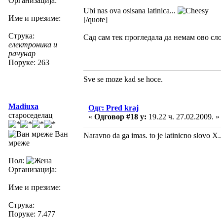
Организација:
Ubi nas ova osisana latinica...
Име и презиме:
[/quote]
Струка:
Сад сам тек прогледала да немам ово сл
електроника и
рачунар
Поруке: 263
Sve se moze kad se hoce.
Madiuxa
Одг: Pred kraj
староседелац
«
Одговор #18 у:
19.22 ч. 27.02.2009. »
Ван
Naravno da ga imas. to je latinicno slovo X..
мреже
Пол:
Организација:
Име и презиме:
Струка:
Поруке: 7.477