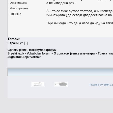
а не изведена реч.
Организација:
Име и презиме:
А што се тиче аутора тестова, они изгледа
Поруке: 4
гимназијалац да освоји двадесет поена на 
Није ни чудо што деца неће да иду на так
Тагови:
Странице: [
1
]
Српски језик - Вокабулар форум
Srpski jezik - Vokabular forum
>
О српском језику и култури
>
Граматика
Jugoistok-koja tvorba?
Powered by SMF 1.