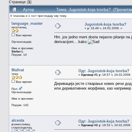
Странице: [
1
]
Аутор
Тема: Jugoistok-koja tvorba? (Прочита
0 чланова и 1 гост прегледају ову тему.
language_master
Jugoistok-koja tvorba?
посетилац
«
у:
16.49 ч. 24.02.2009. »
Ван мреже
Hm..jos jedno meni dosta nejasno pitanje na 
derivacijom....kako
Организација:
Име и презиме:
Stefan L
Поруке: 14
Mallrat
Одг: Jugoistok-koja tvorba?
члан
«
Одговор #1 у:
18.57 ч. 24.02.2009.
Ван мреже
Деривација јесте стварање нових речи дода
или деривативних морфема, као например "
Пол:
Организација:
Име и презиме:
Поруке: 142
alcesta
Одг: Jugoistok-koja tvorba?
језикословац
«
Одговор #2 у:
19.53 ч. 24.02.2009.
староседелац