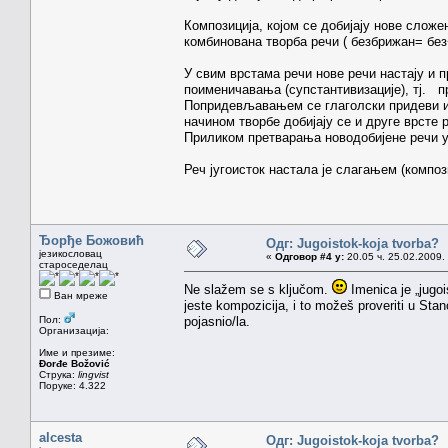
Композиција, којом се добијају нове сложен
комбинована творба речи ( безбрижан= бе
У свим врстама речи нове речи настају и 
поименичавања (супстантивизације), тј. 
Попридевљавањем се глаголски придеви и 
начином творбе добијају се и друге врсте 
Приликом претварања новодобијене речи уз
Реч југоисток настала је слагањем (композ
Ђорђе Божовић
Одг: Jugoistok-koja tvorba?
језикословац
«
Одговор #4 у:
20.05 ч. 25.02.2009.
староседелац
Ne slažem se s ključom.
Imenica je „jugoi
Ван мреже
jeste kompozicija, i to možeš proveriti u Sta
Пол:
pojasnio/la.
Организација:
Име и презиме:
Đorđe Božović
Струка:
lingvist
Поруке: 4.322
alcesta
Одг: Jugoistok-koja tvorba?