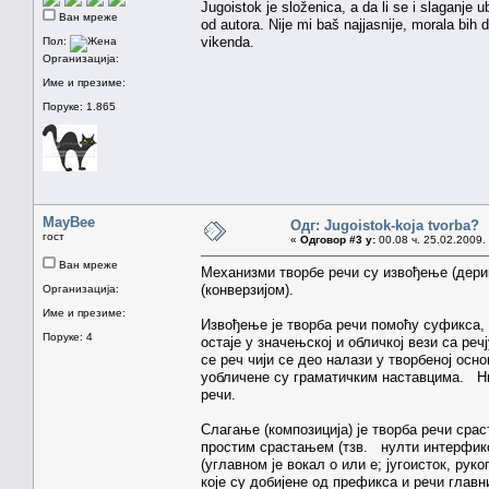
Jugoistok je složenica, a da li se i slaganje u
Ван мреже
od autora. Nije mi baš najjasnije, morala bi
vikenda.
Пол:
Организација:
Име и презиме:
Поруке: 1.865
MayBee
Одг: Jugoistok-koja tvorba?
гост
«
Одговор #3 у:
00.08 ч. 25.02.2009.
Ван мреже
Механизми творбе речи су извођење (дерив
(конверзијом).
Организација:
Име и презиме:
Извођење је творба речи помоћу суфикса, 
Поруке: 4
остаје у значењској и обличкој вези са реч
се реч чији се део налази у творбеној ос
уобличене су граматичким наставцима. Нпр
речи.
Слагање (композиција) је творба речи срас
простим срастањем (тзв. нулти интерфикс
(углавном је вокал о или е; југоисток, ру
које су добијене од префикса и речи главн