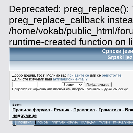
Deprecated: preg_replace(): 
preg_replace_callback instea
/home/vokab/public_html/for
runtime-created function on l
Српски јез
Srpski jez
Добро дошли,
Гост
. Молимо вас
пријавите се
или се
региструјте
.
Да ли сте изгубили ваш
активациони e-mail?
Пријавите се корисничким именом или имејлом, лозинком и дужином сесије
Вести
:
Правила форума
-
Речник
-
Правопис
-
Граматика
-
Вок
недоумице
ПОЧЕТНА
ПОМОЋ
ПРЕТРАГА ФОРУМА
КАЛЕНДАР
ТАГОВИ
ПРИЈАВЉИВА