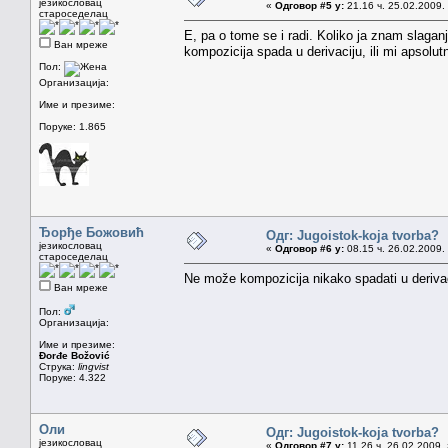
језикословац
«
Одговор #5 у:
21.16 ч. 25.02.2009.
староседелац
E, pa o tome se i radi. Koliko ja znam slaganje
Ван мреже
kompozicija spada u derivaciju, ili mi apsolutn
Пол:
Организација:
Име и презиме:
Поруке: 1.865
Ђорђе Божовић
Одг: Jugoistok-koja tvorba?
језикословац
«
Одговор #6 у:
08.15 ч. 26.02.2009.
староседелац
Ne može kompozicija nikako spadati u derivaciju
Ван мреже
Пол:
Организација:
Име и презиме:
Đorđe Božović
Струка:
lingvist
Поруке: 4.322
Оли
Одг: Jugoistok-koja tvorba?
језикословац
«
Одговор #7 у:
11.26 ч. 26.02.2009.