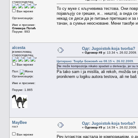
староседелац
То су муке с кључевима тестова. Они повр
Ван мреже
појављују се грешке, и... ништа), а онда
некад се деси да је питање претешко и за
Организација:
тачан, а сумње неосноване. Мени такође из
Име и презиме:
Оливера Потић
Поруке: 993
alcesta
Одг: Jugoistok-koja tvorba?
језикословац
«
Одговор #8 у:
13.34 ч. 26.02.2009.
староседелац
Цитирано: Ђорђе Божовић на 08.15 ч. 26.02.2009.
Ван мреже
Ne može kompozicija nikako spadati u derivaciju, jer su to 
Pa tako sam i ja mislila, ali rekoh, možda s
Пол:
proniknem u logiku autora testova, ali ne ba
Организација:
Име и презиме:
Поруке: 1.865
MayBee
Одг: Jugoistok-koja tvorba?
гост
«
Одговор #9 у:
14.59 ч. 26.02.2009.
Ван мреже
Реч југоисток настала је композицијом, о 