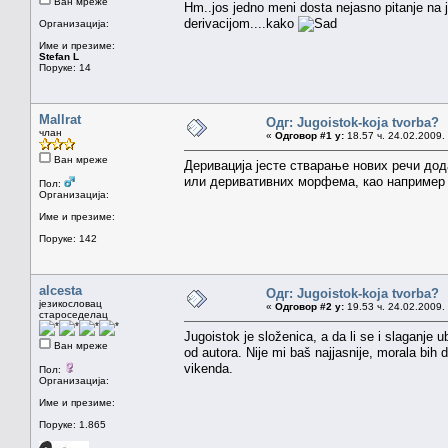
Ван мреже
Hm..jos jedno meni dosta nejasno pitanje na 
derivacijom....kako
Организација:
Име и презиме:
Stefan L
Поруке: 14
Mallrat
Одг: Jugoistok-koja tvorba?
члан
«
Одговор #1 у:
18.57 ч. 24.02.2009.
Ван мреже
Деривација јесте стварање нових речи дода
или деривативних морфема, као например "
Пол:
Организација:
Име и презиме:
Поруке: 142
alcesta
Одг: Jugoistok-koja tvorba?
језикословац
«
Одговор #2 у:
19.53 ч. 24.02.2009.
староседелац
Jugoistok je složenica, a da li se i slaganje u
Ван мреже
od autora. Nije mi baš najjasnije, morala bi
vikenda.
Пол:
Организација:
Име и презиме:
Поруке: 1.865