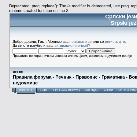
Deprecated: preg_replace(): The /e modifier is deprecated, use preg_re
runtime-created function on line 2
Српски јез
Srpski jez
Добро дошли,
Гост
. Молимо вас
пријавите се
или се
региструјте
.
Да ли сте изгубили ваш
активациони e-mail?
Пријавите се корисничким именом или имејлом, лозинком и дужином сесије
Вести
:
Правила форума
-
Речник
-
Правопис
-
Граматика
-
Вок
недоумице
ПОЧЕТНА
ПОМОЋ
ПРЕТРАГА ФОРУМА
КАЛЕНДАР
ТАГОВИ
ПРИЈАВЉИВА