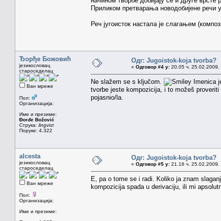
начином творбе добијају се и друге врсте 
Приликом претварања новодобијене речи уз
Реч југоисток настала је слагањем (композ
Ђорђе Божовић
Одг: Jugoistok-koja tvorba?
језикословац
«
Одговор #4 у:
20.05 ч. 25.02.2009.
староседелац
Ne slažem se s ključom.
Imenica je
Ван мреже
tvorbe jeste kompozicija, i to možeš proverit
pojasnio/la.
Пол:
Организација:
Име и презиме:
Đorđe Božović
Струка:
lingvist
Поруке: 4.322
alcesta
Одг: Jugoistok-koja tvorba?
језикословац
«
Одговор #5 у:
21.16 ч. 25.02.2009.
староседелац
E, pa o tome se i radi. Koliko ja znam slaganje
Ван мреже
kompozicija spada u derivaciju, ili mi apsolutn
Пол:
Организација:
Име и презиме: