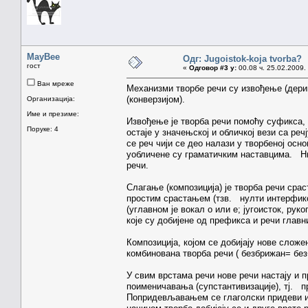
MayBee
Одг: Jugoistok-koja tvorba?
гост
«
Одговор #3 у:
00.08 ч. 25.02.2009.
Ван мреже
Механизми творбе речи су извођење (дерив
(конверзијом).
Организација:
Име и презиме:
Извођење је творба речи помоћу суфикса, 
Поруке: 4
остаје у значењској и обличкој вези са реч
се реч чији се део налази у творбеној ос
уобличене су граматичким наставцима. Нпр
речи.
Слагање (композиција) је творба речи срас
простим срастањем (тзв. нулти интерфикс
(углавном је вокал о или е; југоисток, ру
које су добијене од префикса и речи главн
Композиција, којом се добијају нове сложен
комбинована творба речи ( безбрижан= бе
У свим врстама речи нове речи настају и 
поименичавања (супстантивизације), тј. 
Попридевљавањем се глаголски придеви и 