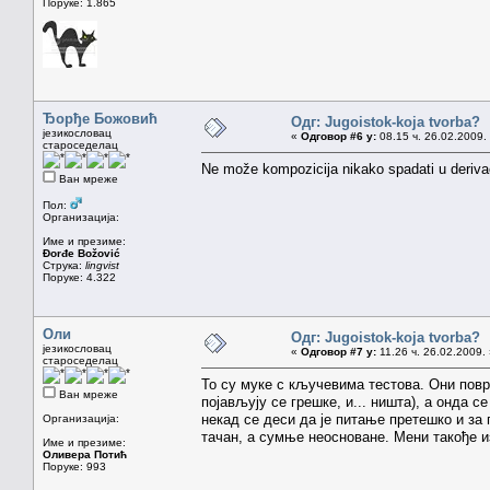
Поруке: 1.865
Ђорђе Божовић
Одг: Jugoistok-koja tvorba?
језикословац
«
Одговор #6 у:
08.15 ч. 26.02.2009.
староседелац
Ne može kompozicija nikako spadati u derivaciju
Ван мреже
Пол:
Организација:
Име и презиме:
Đorđe Božović
Струка:
lingvist
Поруке: 4.322
Оли
Одг: Jugoistok-koja tvorba?
језикословац
«
Одговор #7 у:
11.26 ч. 26.02.2009.
староседелац
То су муке с кључевима тестова. Они повр
Ван мреже
појављују се грешке, и... ништа), а онда
некад се деси да је питање претешко и за
Организација:
тачан, а сумње неосноване. Мени такође из
Име и презиме:
Оливера Потић
Поруке: 993