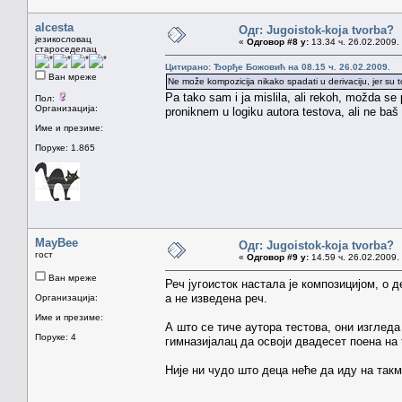
alcesta
Одг: Jugoistok-koja tvorba?
језикословац
«
Одговор #8 у:
13.34 ч. 26.02.2009.
староседелац
Цитирано: Ђорђе Божовић на 08.15 ч. 26.02.2009.
Ван мреже
Ne može kompozicija nikako spadati u derivaciju, jer su to 
Pa tako sam i ja mislila, ali rekoh, možda s
Пол:
Организација:
proniknem u logiku autora testova, ali ne ba
Име и презиме:
Поруке: 1.865
MayBee
Одг: Jugoistok-koja tvorba?
гост
«
Одговор #9 у:
14.59 ч. 26.02.2009.
Ван мреже
Реч југоисток настала је композицијом, о 
а не изведена реч.
Организација:
Име и презиме:
А што се тиче аутора тестова, они изгледа
Поруке: 4
гимназијалац да освоји двадесет поена на 
Није ни чудо што деца неће да иду на так