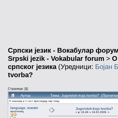
Српски језик - Вокабулар фору
Srpski jezik - Vokabular forum
>
О
српског језика
(Уредници:
Бојан 
tvorba?
Странице: [
1
]
Аутор
Тема: Jugoistok-koja tvorba? (Прочита
0 чланова и 1 гост прегледају ову тему.
language_master
Jugoistok-koja tvorba?
посетилац
«
у:
16.49 ч. 24.02.2009. »