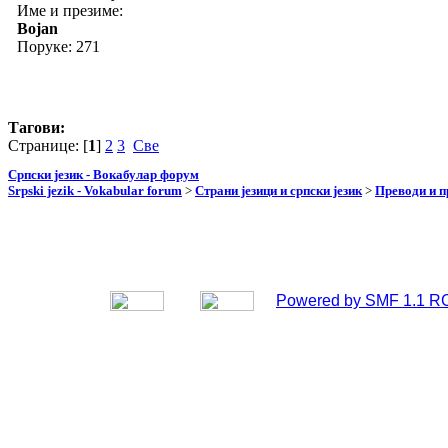
Име и презиме:
Bojan
Поруке: 271
Тагови:
Странице: [
1
]
2
3
Све
Српски језик - Вокабулар форум
Srpski jezik - Vokabular forum
>
Страни језици и српски језик
>
Преводи и 
Powered by SMF 1.1 R