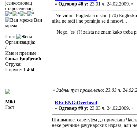
језикословац
«
Одговор #8 у:
23.01 ч. 24.02.2009. »
староседелац
Ne vidim. Pogledala u stari ('70) Englesko-
Ван
ništa ne radi i ne pominju se ti nusovi...
мреже
Nego, 'es' (?! zaista ne znam kako treba pis
Пол:
Организација:
/
Име и презиме:
Соња Ђорђевић
Струка:
Поруке: 1.404
«
Задњи пут промењено: 23.03 ч. 24.02.
Miki
RE: ENG:Overhead
Гост
«
Одговор #9 у:
23.03 ч. 24.02.2009. »
Шишмише. саветујем да причекаш Часлав
неке речнике рачунарских израза, али 