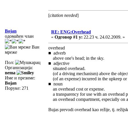
[
citation needed
]
Bojan
RE: ENG:Overhead
одомаћен члан
«
Одговор #1 у:
22.23 ч. 24.02.2009. »
Ван
overhead
мреже
■ adverb
above one's head; in the sky.
Пол:
■ adjective
Организација:
situated overhead.
nema
(of a driving mechanism) above the object
Име и презиме:
(of an expense) incurred in the upkeep or r
Bojan
■ noun
Поруке: 271
an overhead cost or expense.
a transparency for use with an overhead pr
an overhead compartment, especially on an
Bujas prevodi overhead kao režije, tj. režijsk