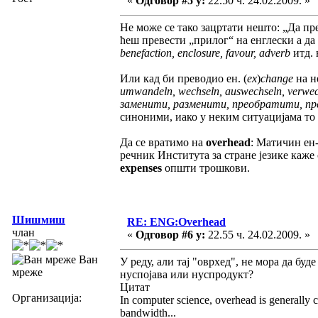
«
Одговор #5 у:
22.50 ч. 24.02.2009. »
Не може се тако зацртати нешто: „Да пр
ћеш превести „прилог“ на енглески а д
benefaction, enclosure, favour, adverb
итд.
Или кад би преводио ен. (
ex
)
change
на н
umwandeln, wechseln, auswechseln, verwech
заменити, разменити, преобратити, пр
синоними, иако у неким ситуацијама то
Да се вратимо на
overhead
: Матичин ен-
речник Института за стране језике каже о
expenses
општи трошкови.
Шишмиш
RE: ENG:Overhead
члан
«
Одговор #6 у:
22.55 ч. 24.02.2009. »
Ван
У реду, али тај "оврхед", не мора да бу
мреже
нуспојава или нуспродукт?
Цитат
Организација:
In computer science, overhead is generally 
bandwidth...