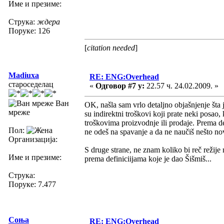
Име и презиме:
Струка:
ждера
Поруке: 126
[
citation needed
]
Madiuxa
RE: ENG:Overhead
староседелац
«
Одговор #7 у:
22.57 ч. 24.02.2009. »
Ван
OK, našla sam vrlo detaljno objašnjenje šta
мреже
su indirektni troškovi koji prate neki posao, 
troškovima proizvodnje ili prodaje. Prema defi
Пол:
ne odeš na spavanje a da ne naučiš nešto no
Организација:
S druge strane, ne znam koliko bi reč režije 
Име и презиме:
prema definiciijama koje je dao Šišmiš...
Струка:
Поруке: 7.477
Соња
RE: ENG:Overhead