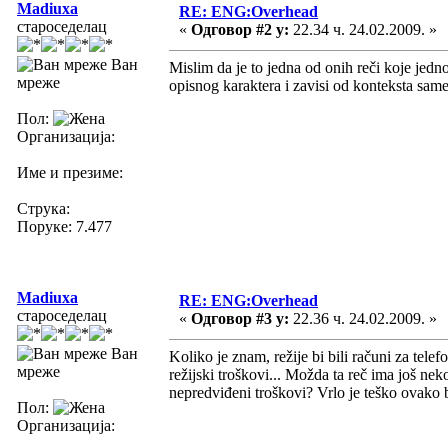
Madiuxa
RE: ENG:Overhead
староседелац
«
Одговор #2 у:
22.34 ч. 24.02.2009. »
Ван
Mislim da je to jedna od onih reči koje jed
мреже
opisnog karaktera i zavisi od konteksta same
Пол:
Организација:
Име и презиме:
Струка:
Поруке: 7.477
Madiuxa
RE: ENG:Overhead
староседелац
«
Одговор #3 у:
22.36 ч. 24.02.2009. »
Ван
Koliko je znam, režije bi bili računi za telefo
мреже
režijski troškovi... Možda ta reč ima još ne
nepredviđeni troškovi? Vrlo je teško ovako b
Пол:
Организација: