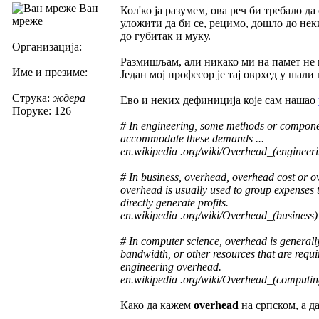
Ван
Кол'ко ја разумем, ова реч би требало да
мреже
уложити да би се, рецимо, дошло до нек
до губитак и муку.
Организација:
Размишљам, али никако ми на памет не п
Име и презиме:
Један мој професор је тај оврхед у шали
Струка:
ждера
Ево и неких дефиниција које сам нашао
Поруке: 126
# In engineering, some methods or componen
accommodate these demands ...
en.wikipedia .org/wiki/Overhead_(engineer
# In business, overhead, overhead cost or o
overhead is usually used to group expenses t
directly generate profits.
en.wikipedia .org/wiki/Overhead_(business)
# In computer science, overhead is generall
bandwidth, or other resources that are requir
engineering overhead.
en.wikipedia .org/wiki/Overhead_(computin
Како да кажем
overhead
на српском, а 