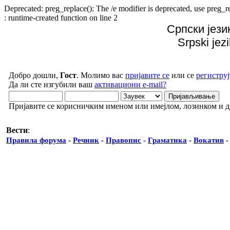
Deprecated: preg_replace(): The /e modifier is deprecated, use preg
: runtime-created function on line 2
Српски јези
Srpski jez
Добро дошли,
Гост
. Молимо вас
пријавите се
или се
региструј
Да ли сте изгубили ваш
активациони e-mail?
Пријавите се корисничким именом или имејлом, лозинком и 
Вести
:
Правила форума
-
Речник
-
Правопис
-
Граматика
-
Вокатив