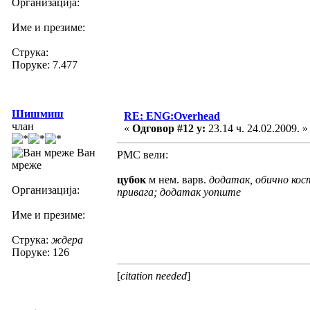
Организација:
Име и презиме:
Струка:
Поруке: 7.477
Шишмиш
RE: ENG:Overhead
члан
«
Одговор #12 у:
23.14 ч. 24.02.2009. »
Ван
РМС вели:
мреже
цубок
м нем. варв.
додатак, обично кост
Организација:
привага; додатак уопште
Име и презиме:
Струка:
ждера
Поруке: 126
[
citation needed
]