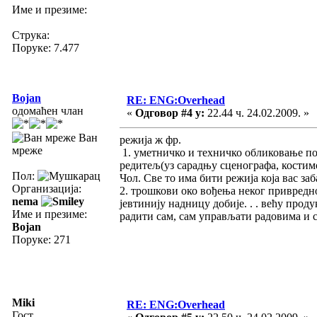
Име и презиме:
Струка:
Поруке: 7.477
Bojan
RE: ENG:Overhead
одомаћен члан
«
Одговор #4 у:
22.44 ч. 24.02.2009. »
Ван
режија ж фр.
мреже
1. уметничко и техничко обликовање по
редитељ(уз сарадњу сценографа, костимо
Пол:
Чол. Све то има бити режија која вас за
Организација:
2. трошкови око вођења неког привредн
nema
јевтинију надницу добије. . . већу прод
Име и презиме:
радити сам, сам управљати радовима и 
Bojan
Поруке: 271
Miki
RE: ENG:Overhead
Гост