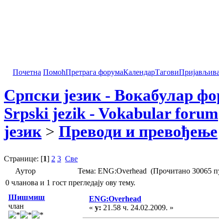
Почетна
Помоћ
Претрага форума
Календар
Тагови
Пријављив
Српски језик - Вокабулар ф
Srpski jezik - Vokabular forum
језик
>
Преводи и превођење
Странице: [
1
]
2
3
Све
Аутор
Тема: ENG:Overhead (Прочитано 30065 п
0 чланова и 1 гост прегледају ову тему.
Шишмиш
ENG:Overhead
члан
«
у:
21.58 ч. 24.02.2009. »