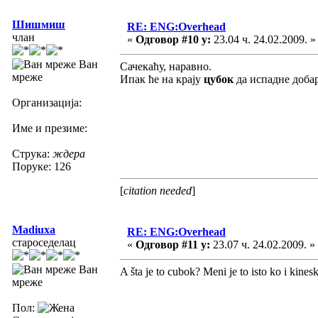
Шишмиш
RE: ENG:Overhead
члан
«
Одговор #10 у:
23.04 ч. 24.02.2009. »
Ван
Сачекаћу, наравно.
мреже
Ипак ће на крају
цубок
да испадне доба
Организација:
Име и презиме:
Струка:
ждера
Поруке: 126
[
citation needed
]
Madiuxa
RE: ENG:Overhead
староседелац
«
Одговор #11 у:
23.07 ч. 24.02.2009. »
Ван
A šta je to cubok? Meni je to isto ko i kinesk
мреже
Пол: