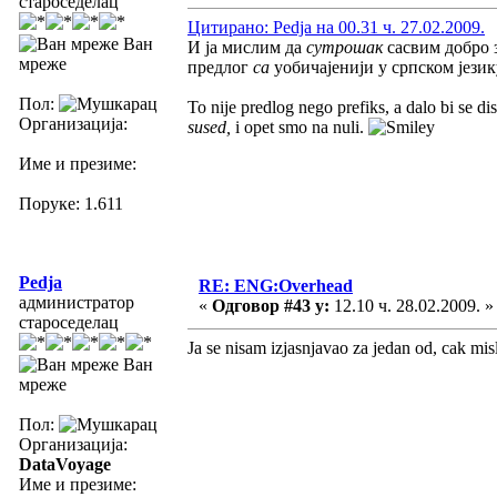
староседелац
Цитирано: Pedja на 00.31 ч. 27.02.2009.
Ван
И ја мислим да
сутрошак
сасвим добро 
мреже
предлог
са
уобичајенији у српском језику
Пол:
To nije predlog nego prefiks, a dalo bi se di
Организација:
sused,
i opet smo na nuli.
Име и презиме:
Поруке: 1.611
Pedja
RE: ENG:Overhead
администратор
«
Одговор #43 у:
12.10 ч. 28.02.2009. »
староседелац
Ja se nisam izjasnjavao za jedan od, cak misl
Ван
мреже
Пол:
Организација:
DataVoyage
Име и презиме: