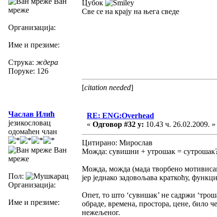
Ван
Цубок
мреже
Све се на крају на њега сведе
Организација:
Име и презиме:
Струка:
ждера
Поруке: 126
[
citation needed
]
Часлав Илић
RE: ENG:Overhead
језикословац
«
Одговор #32 у:
10.43 ч. 26.02.2009. »
одомаћен члан
Цитирано: Мирослав
Ван
Можда: сувишни + утрошак = сутрошак
мреже
Можда, можда (мада творбено мотивисано
Пол:
јер једнако задовољава краткоћу, функци
Организација:
Опет, то што ‘сувишак’ не садржи ‘трош
Име и презиме:
обраде, времена, простора, цене, било ч
нежељеног.