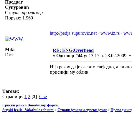
Предраг
Супуровић
Струка:
програмер
Поруке: 1.960
http://pedja.supurovic.net
-
www.iz.rs
-
www
Miki
RE: ENG:Overhead
Гост
«
Одговор #44 у:
13.17 ч. 28.02.2009. »
И ја рекох да је сасвим свеједно, а лич
приснији му облик.
Тагови:
Странице:
1
2
[
3
]
Све
Српски језик - Вокабулар форум
Srpski jezik - Vokabular forum
>
Страни језици и српски језик
>
Преводи и 