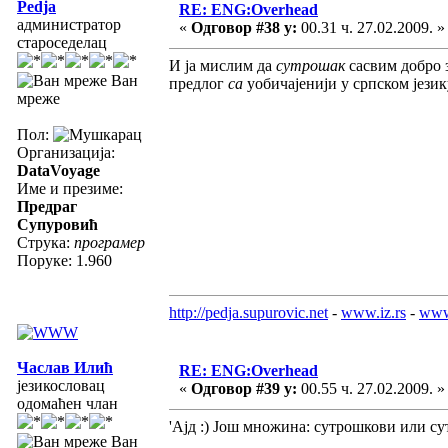
Pedja
RE: ENG:Overhead
администратор
«
Одговор #38 у:
00.31 ч. 27.02.2009. »
староседелац
И ја мислим да
сутрошак
сасвим добро 
Ван
предлог
са
уобичајенији у српском језику
мреже
Пол:
Организација:
DataVoyage
Име и презиме:
Предраг
Супуровић
Струка:
програмер
Поруке: 1.960
http://pedja.supurovic.net
-
www.iz.rs
-
www
Часлав Илић
RE: ENG:Overhead
језикословац
«
Одговор #39 у:
00.55 ч. 27.02.2009. »
одомаћен члан
'Ајд :) Још множина: сутрошкови или с
Ван