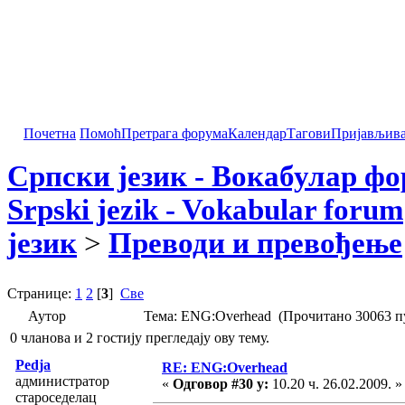
Почетна
Помоћ
Претрага форума
Календар
Тагови
Пријављив
Српски језик - Вокабулар ф
Srpski jezik - Vokabular forum
језик
>
Преводи и превођење
Странице:
1
2
[
3
]
Све
Аутор
Тема: ENG:Overhead (Прочитано 30063 п
0 чланова и 2 гостију прегледају ову тему.
Pedja
RE: ENG:Overhead
администратор
«
Одговор #30 у:
10.20 ч. 26.02.2009. »
староседелац