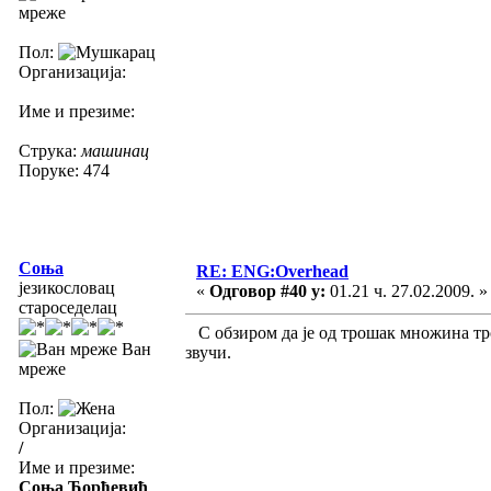
мреже
Пол:
Организација:
Име и презиме:
Струка:
машинац
Поруке: 474
Соња
RE: ENG:Overhead
језикословац
«
Одговор #40 у:
01.21 ч. 27.02.2009. »
староседелац
С обзиром да је од трошак множина тро
Ван
звучи.
мреже
Пол:
Организација:
/
Име и презиме:
Соња Ђорђевић