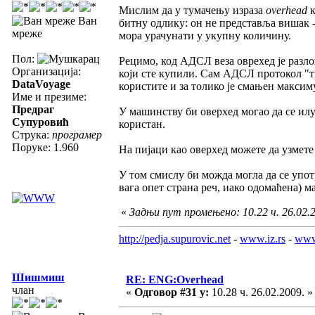
Мислим да у тумачењу израза
overhead
Ван
битну одлику: он не представља вишак -
мреже
мора урачунати у укупну количину.
Пол:
Рецимо, код АДСЛ веза оврехед је разлог
Организација:
који сте купили. Сам АДСЛ протокол "тр
DataVoyage
користите и за толико је смањен максим
Име и презиме:
Предраг
У машинству би оверхед могао да се илус
Супуровић
користан.
Струка:
програмер
Поруке: 1.960
На пијаци као оверхед можете да узмете
У том смислу би можда могла да се употр
вага опет страна реч, иако одомаћена) м
«
Задњи пут промењено: 10.22 ч. 26.02.2
http://pedja.supurovic.net
-
www.iz.rs
-
www
Шишмиш
RE: ENG:Overhead
члан
«
Одговор #31 у:
10.28 ч. 26.02.2009. »