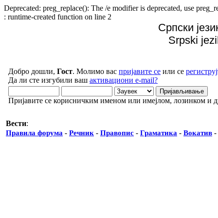
Deprecated: preg_replace(): The /e modifier is deprecated, use preg
: runtime-created function on line 2
Српски јези
Srpski jez
Добро дошли,
Гост
. Молимо вас
пријавите се
или се
региструј
Да ли сте изгубили ваш
активациони e-mail?
Пријавите се корисничким именом или имејлом, лозинком и 
Вести
:
Правила форума
-
Речник
-
Правопис
-
Граматика
-
Вокатив