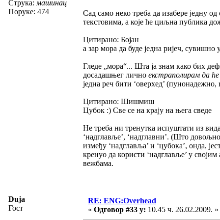
Струка:
машинац
Поруке: 474
Сад само неко треба да изабере једну од
текстовима, а које ће циљна публика дож
Цитирано: Бојан
а зар мора да буде једна ријеч, сувишно 
Гледе „мора“... Шта ја знам како бих де
досадашњег лично
екстраполирам да ће
једна реч бити ‘оверхед’ (пунонадежно, rea
Цитирано: Шишмиш
Цубок :) Све се на крају на њега сведе
Не треба ни тренутка испуштати из вида 
‘надглавље’, ‘надглавни’. (Што довољно 
између ‘надглавља’ и ‘цубока’, онда, је
кренуо да користи ‘надглавље’ у својим
вежбама.
Duja
RE: ENG:Overhead
Гост
«
Одговор #33 у:
10.45 ч. 26.02.2009. »