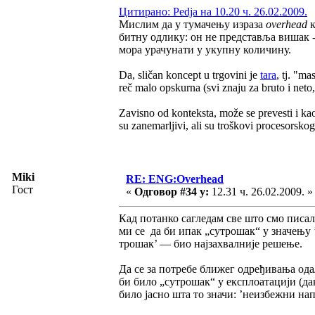
Цитирано: Pedja на 10.20 ч. 26.02.2009.
Мислим да у тумачењу израза
overhead
битну одлику: он не представља вишак -
мора урачунати у укупну количину.
Da, sličan koncept u trgovini je
tara
, tj. "m
reč malo opskurna (svi znaju za bruto i neto, 
Zavisno od konteksta, može se prevesti i kao
su zanemarljivi, ali su troškovi procesorsk
Miki
RE: ENG:Overhead
Гост
«
Одговор #34 у:
12.31 ч. 26.02.2009. »
Кад потанко сагледам све што смо писал
ми се да би ипак „сутрошак“ у значењу 
трошак’ — био најзахвалније решење.
Да се за потребе ближег одређивања од
би било „сутрошак“ у експлоатацији (да
било јасно шта то значи: ’неизбежни на