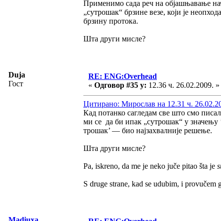
Применимо сада реч на објашњавање на
„сутрошак“ брзине везе, који је неопход
брзину протока.
Шта други мисле?
Duja
RE: ENG:Overhead
Гост
«
Одговор #35 у:
12.36 ч. 26.02.2009. »
Цитирано: Мирослав на 12.31 ч. 26.02.2
Кад потанко сагледам све што смо писал
ми се да би ипак „сутрошак“ у значењу 
трошак’ — био најзахвалније решење.
Шта други мисле?
Pa, iskreno, da me je neko juče pitao šta je
s
S druge strane, kad se udubim, i provučem g
Madiuxa