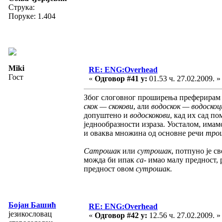
Струка:
Поруке: 1.404
Miki
RE: ENG:Overhead
Гост
«
Одговор #41 у:
01.53 ч. 27.02.2009. »
Због слоговног проширења преферирам 
скок — скокови
, али
водоскок — водоскоц
допуштено и
водоскокови
, кад их сад п
једнообразности израза. Уосталом, имам
и оваква множина од основне речи
тро
Сатрошак
или
сутрошак
, потпуно је с
можда би ипак
са-
имао малу предност, 
предност овом
сутрошак
.
Бојан Башић
RE: ENG:Overhead
језикословац
«
Одговор #42 у:
12.56 ч. 27.02.2009. »