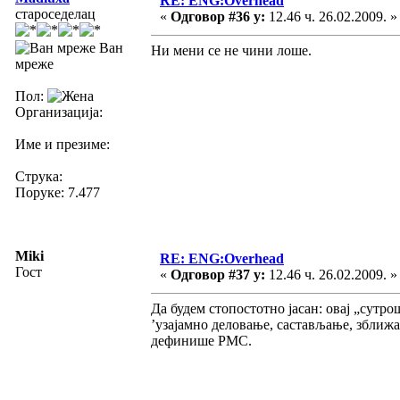
RE: ENG:Overhead
староседелац
«
Одговор #36 у:
12.46 ч. 26.02.2009. »
Ван
Ни мени се не чини лоше.
мреже
Пол:
Организација:
Име и презиме:
Струка:
Поруке: 7.477
Miki
RE: ENG:Overhead
Гост
«
Одговор #37 у:
12.46 ч. 26.02.2009. »
Да будем стопостотно јасан: овај „сутро
’узајамно деловање, састављање, зближа
дефинише РМС.