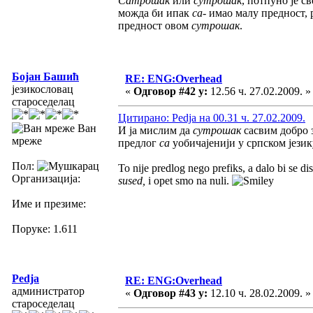
Сатрошак
или
сутрошак
, потпуно је с
можда би ипак
са-
имао малу предност, 
предност овом
сутрошак
.
Бојан Башић
RE: ENG:Overhead
језикословац
«
Одговор #42 у:
12.56 ч. 27.02.2009. »
староседелац
Цитирано: Pedja на 00.31 ч. 27.02.2009.
Ван
И ја мислим да
сутрошак
сасвим добро 
мреже
предлог
са
уобичајенији у српском језику
Пол:
To nije predlog nego prefiks, a dalo bi se di
Организација:
sused,
i opet smo na nuli.
Име и презиме:
Поруке: 1.611
Pedja
RE: ENG:Overhead
администратор
«
Одговор #43 у:
12.10 ч. 28.02.2009. »
староседелац