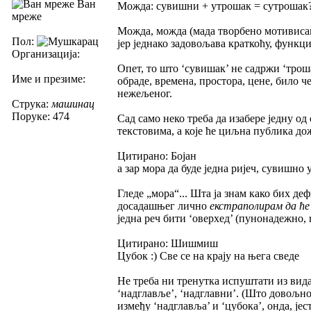
Ван
Можда: сувишни + утрошак = сутрошак
мреже
Можда, можда (мада творбено мотивисано
Пол:
јер једнако задовољава краткоћу, функци
Организација:
Опет, то што ‘сувишак’ не садржи ‘трош
Име и презиме:
обраде, времена, простора, цене, било ч
нежељеног.
Струка:
машинац
Поруке: 474
Сад само неко треба да изабере једну од
текстовима, а које ће циљна публика дож
Цитирано: Бојан
а зар мора да буде једна ријеч, сувишно 
Гледе „мора“... Шта ја знам како бих де
досадашњег лично
екстраполирам да ће
једна реч бити ‘оверхед’ (пунонадежно, rea
Цитирано: Шишмиш
Цубок :) Све се на крају на њега сведе
Не треба ни тренутка испуштати из вида 
‘надглавље’, ‘надглавни’. (Што довољно 
између ‘надглавља’ и ‘цубока’, онда, је