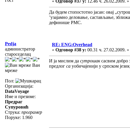
Гост
«
Одговор #37 у:
12.46 ч. 26.02.2009. »
Да будем стопостотно јасан: овај „сутро
’узајамно деловање, састављање, зближа
дефинише РМС.
Pedja
RE: ENG:Overhead
администратор
«
Одговор #38 у:
00.31 ч. 27.02.2009. »
староседелац
И ја мислим да
сутрошак
сасвим добро 
Ван
предлог
са
уобичајенији у српском језику
мреже
Пол:
Организација:
DataVoyage
Име и презиме:
Предраг
Супуровић
Струка:
програмер
Поруке: 1.960