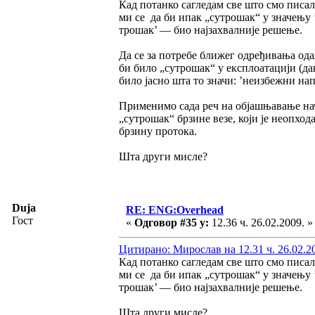
Кад потанко сагледам све што смо писал
ми се да би ипак „сутрошак“ у значењу 
трошак’ — био најзахвалније решење.
Да се за потребе ближег одређивања од
би било „сутрошак“ у експлоатацији (да
било јасно шта то значи: ’неизбежни на
Применимо сада реч на објашњавање на
„сутрошак“ брзине везе, који је неопход
брзину протока.
Шта други мисле?
Duja
RE: ENG:Overhead
Гост
«
Одговор #35 у:
12.36 ч. 26.02.2009. »
Цитирано: Мирослав на 12.31 ч. 26.02.2
Кад потанко сагледам све што смо писал
ми се да би ипак „сутрошак“ у значењу 
трошак’ — био најзахвалније решење.
Шта други мисле?