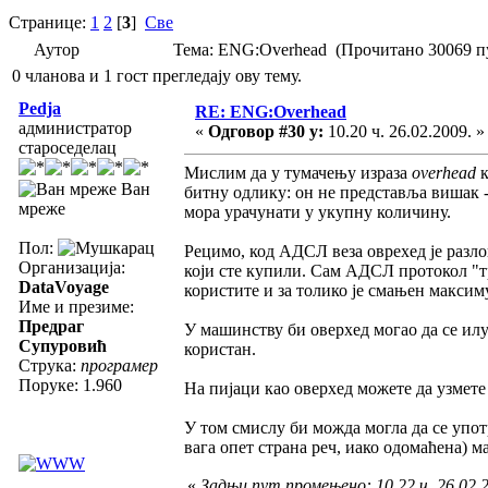
Странице:
1
2
[
3
]
Све
Аутор
Тема: ENG:Overhead (Прочитано 30069 п
0 чланова и 1 гост прегледају ову тему.
Pedja
RE: ENG:Overhead
администратор
«
Одговор #30 у:
10.20 ч. 26.02.2009. »
староседелац
Мислим да у тумачењу израза
overhead
Ван
битну одлику: он не представља вишак -
мреже
мора урачунати у укупну количину.
Пол:
Рецимо, код АДСЛ веза оврехед је разлог
Организација:
који сте купили. Сам АДСЛ протокол "тр
DataVoyage
користите и за толико је смањен максим
Име и презиме:
Предраг
У машинству би оверхед могао да се илус
Супуровић
користан.
Струка:
програмер
Поруке: 1.960
На пијаци као оверхед можете да узмете
У том смислу би можда могла да се употр
вага опет страна реч, иако одомаћена) м
«
Задњи пут промењено: 10.22 ч. 26.02.2