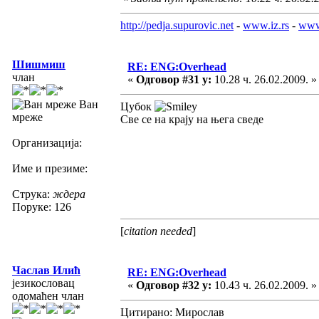
http://pedja.supurovic.net
-
www.iz.rs
-
www
Шишмиш
RE: ENG:Overhead
члан
«
Одговор #31 у:
10.28 ч. 26.02.2009. »
Ван
Цубок
мреже
Све се на крају на њега сведе
Организација:
Име и презиме:
Струка:
ждера
Поруке: 126
[
citation needed
]
Часлав Илић
RE: ENG:Overhead
језикословац
«
Одговор #32 у:
10.43 ч. 26.02.2009. »
одомаћен члан
Цитирано: Мирослав