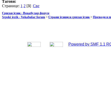
Тагови:
Странице:
1
2
[
3
]
Све
Српски језик - Вокабулар форум
Srpski jezik - Vokabular forum
>
Страни језици и српски језик
>
Преводи и 
Powered by SMF 1.1 R