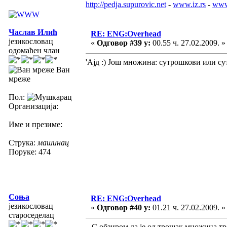
http://pedja.supurovic.net
-
www.iz.rs
-
www
Часлав Илић
RE: ENG:Overhead
језикословац
«
Одговор #39 у:
00.55 ч. 27.02.2009. »
одомаћен члан
'Ајд :) Још множина: сутрошкови или с
Ван
мреже
Пол:
Организација:
Име и презиме:
Струка:
машинац
Поруке: 474
Соња
RE: ENG:Overhead
језикословац
«
Одговор #40 у:
01.21 ч. 27.02.2009. »
староседелац
С обзиром да је од трошак множина тро