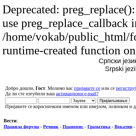
Deprecated: preg_replace():
use preg_replace_callback i
/home/vokab/public_html/f
runtime-created function on
Српски јези
Srpski jez
Добро дошли,
Гост
. Молимо вас
пријавите се
или се
региструј
Да ли сте изгубили ваш
активациони e-mail?
Пријавите се корисничким именом или имејлом, лозинком и 
Вести
:
Правила форума
-
Речник
-
Правопис
-
Граматика
-
Вокатив