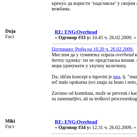
кренуо да користи ‘надглавље’ у својим
вежбама.
Duja
RE: ENG:Overhead
Гост
«
Одговор #33 у:
10.45 ч. 26.02.2009. »
Цитирано: Pedja на 10.20 ч. 26.02.2009.
Мислим да у тумачењу израза
overhead
битну одлику: он не представља вишак -
мора урачунати у укупну количину.
Da, sličan koncept u trgovini je
tara
, tj. "m
reč malo opskurna (svi znaju za bruto i neto, 
Zavisno od konteksta, može se prevesti i kao
su zanemarljivi, ali su troškovi procesorsk
Miki
RE: ENG:Overhead
Гост
«
Одговор #34 у:
12.31 ч. 26.02.2009. »