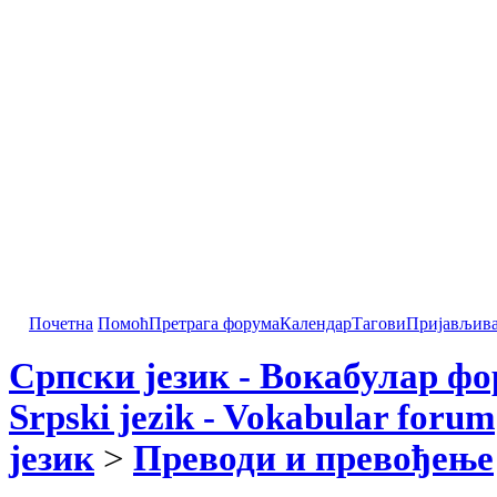
Почетна
Помоћ
Претрага форума
Календар
Тагови
Пријављив
Српски језик - Вокабулар ф
Srpski jezik - Vokabular forum
језик
>
Преводи и превођење