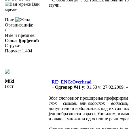
Ван
звучи.
мреже
Пол:
Организација:
/
Име и презиме:
Соња Ђорђевић
Струка:
Поруке: 1.404
Miki
RE: ENG:Overhead
Гост
«
Одговор #41 у:
01.53 ч. 27.02.2009. »
Због слоговног проширења преферирам 
скок — скокови
, али
водоскок — водоскоц
допуштено и
водоскокови
, кад их сад п
једнообразности израза. Уосталом, имам
и оваква множина од основне речи
тро