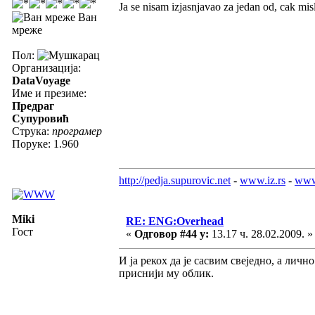
Ja se nisam izjasnjavao za jedan od, cak misl
Ван
мреже
Пол:
Организација:
DataVoyage
Име и презиме:
Предраг
Супуровић
Струка:
програмер
Поруке: 1.960
http://pedja.supurovic.net
-
www.iz.rs
-
www
Miki
RE: ENG:Overhead
Гост
«
Одговор #44 у:
13.17 ч. 28.02.2009. »
И ја рекох да је сасвим свеједно, а лич
приснији му облик.