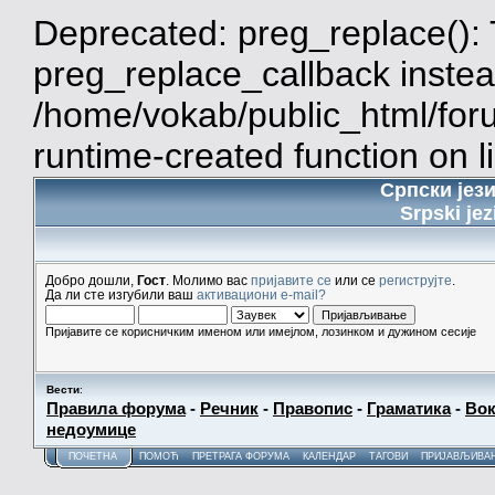
Deprecated: preg_replace(): 
preg_replace_callback instea
/home/vokab/public_html/for
runtime-created function on l
Српски јез
Srpski jez
Добро дошли,
Гост
. Молимо вас
пријавите се
или се
региструјте
.
Да ли сте изгубили ваш
активациони e-mail?
Пријавите се корисничким именом или имејлом, лозинком и дужином сесије
Вести
:
Правила форума
-
Речник
-
Правопис
-
Граматика
-
Вок
недоумице
ПОЧЕТНА
ПОМОЋ
ПРЕТРАГА ФОРУМА
КАЛЕНДАР
ТАГОВИ
ПРИЈАВЉИВА