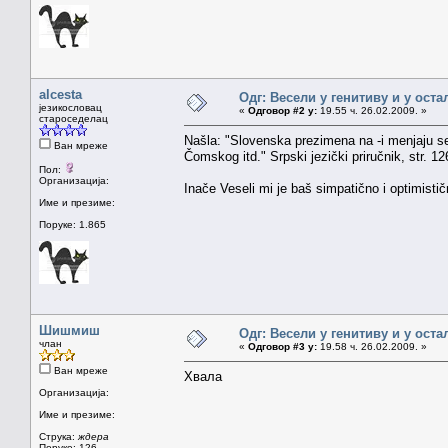
alcesta
Одг: Весели у генитиву и у ост
језикословац
«
Одговор #2 у:
19.55 ч. 26.02.2009. »
староседелац
Našla: "Slovenska prezimena na -i menjaju s
Ван мреже
Čomskog itd." Srpski jezički priručnik, str. 12
Пол:
Организација:
Inače Veseli mi je baš simpatično i optimis
Име и презиме:
Поруке: 1.865
Шишмиш
Одг: Весели у генитиву и у ост
члан
«
Одговор #3 у:
19.58 ч. 26.02.2009. »
Ван мреже
Хвала
Организација:
Име и презиме:
Струка:
ждера
Поруке: 126