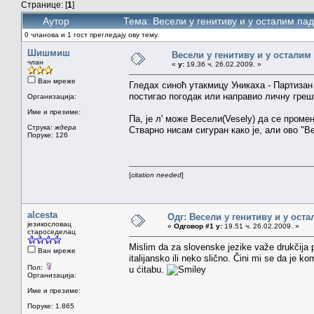
Странице: [
1
]
Аутор
Тема: Весели у генитиву и у осталим п
0 чланова и 1 гост прегледају ову тему.
Шишмиш
Весели у генитиву и у остали
члан
«
у:
19.36 ч. 26.02.2009. »
Ван мреже
Гледах синоћ утакмицу Уникаха - Партизан
постигао погодак или направио личну греш
Организација:
Име и презиме:
Па, је л' може Весели(Vesely) да се проме
Струка:
ждера
Стварно нисам сигуран како је, али ово "В
Поруке: 126
[
citation needed
]
alcesta
Одг: Весели у генитиву и у ост
језикословац
«
Одговор #1 у:
19.51 ч. 26.02.2009. »
староседелац
Mislim da za slovenske jezike važe drukčija 
Ван мреже
italijansko ili neko slično. Čini mi se da je 
Пол:
u ćitabu.
Организација:
Име и презиме:
Поруке: 1.865