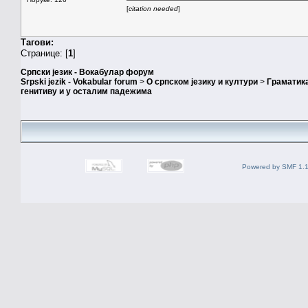
[
citation needed
]
Тагови:
Странице: [
1
]
Српски језик - Вокабулар форум
Srpski jezik - Vokabular forum
>
О српском језику и култури
>
Граматика
генитиву и у осталим падежима
Powered by SMF 1.