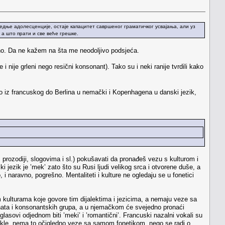
редње адолесценције, остаје капацитет савршеног граматичког усвајања, али уз
 а што прати и све веће грешке.
veno. Da ne kažem na šta me neodoljivo podsjeća.
i nije grleni nego resični konsonant). Tako su i neki ranije tvrdili kako
ošlo iz francuskog do Berlina u nemački i Kopenhagena u danski jezik,
prozodiji, slogovima i sl.) pokušavati da pronađeš vezu s kulturom i
ski jezik je ’mek’ zato što su Rusi ljudi velikog srca i otvorene duše, a
, i naravno, pogrešno. Mentaliteti i kulture ne ogledaju se u fonetici
im kulturama koje govore tim dijalektima i jezicima, a nemaju veze sa
anata i konsonantskih grupa, a u njemačkom će svejedno pronaći
glasovi odjednom biti ’meki’ i ’romantični’. Francuski nazalni vokali su
ki’. Dakle, nema to očigledno veze sa samom fonetikom, nego se radi o