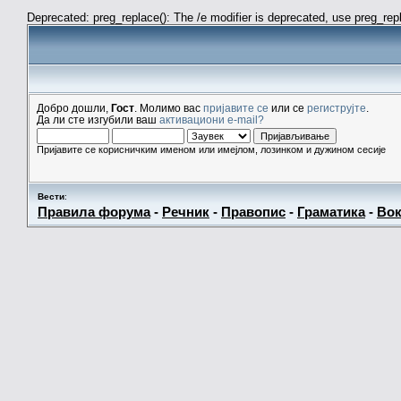
Deprecated: preg_replace(): The /e modifier is deprecated, use preg_re
Добро дошли,
Гост
. Молимо вас
пријавите се
или се
региструјте
.
Да ли сте изгубили ваш
активациони e-mail?
Пријавите се корисничким именом или имејлом, лозинком и дужином сесије
Вести
:
Правила форума
-
Речник
-
Правопис
-
Граматика
-
Вок