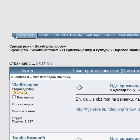
ПОЧЕТНА
ПОМОЋ
ПРЕТРАГА ФОРУМА
КАЛЕНДАР
ТАГОВИ
ПРИЈАВЉИВА
Српски језик - Вокабулар форум
Srpski jezik - Vokabular forum
>
О српском језику и култури
>
Порекло значе
Странице:
1
...
5
6
[
7
]
8
9
Аутор
Тема: српски-хрватски (Прочита
0 чланова и 1 гост прегледају ову тему.
VladKrvoglad
Одг: српски-х
староседелац
«
Одговор #90 у:
14
Ван мреже
Eh, da... s obzirom na zamerku, na
Организација:
http://hjp.srce.hr/index.php?sho
Име и презиме:
Струка:
Поруке: 1.137
Ђорђе Божовић
Одг: српски-х