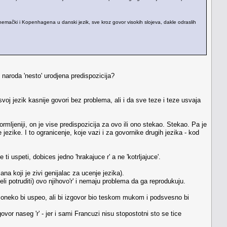
u nemački i Kopenhagena u danski jezik, sve kroz govor visokih slojeva, dakle odraslih
h naroda 'nesto' urodjena predispozicija?
voj jezik kasnije govori bez problema, ali i da sve teze i teze usvaja
rmljeniji, on je vise predispozicija za ovo ili ono stekao. Stekao. Pa je
 jezike. I to ogranicenje, koje vazi i za govornike drugih jezika - kod
e ti uspeti, dobices jedno 'hrakajuce r' a ne 'kotrljajuce'.
na koji je zivi genijalac za ucenje jezika).
li potruditi) ovo njihovo'r' i nemaju problema da ga reprodukuju.
i. Poneko bi uspeo, ali bi izgovor bio teskom mukom i podsvesno bi
r naseg 'r' - jer i sami Francuzi nisu stopostotni sto se tice