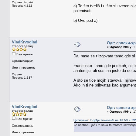
Струка:
lingvist
a) To što tvrdiš i u što si uveren 
Поруке: 4.322
polemisati;
b) Ovo pod a).
VladKrvoglad
Одг: српски-х
староседелац
«
Одговор #98 у:
17
Ван мреже
Da, nase se r izgovara tamo gde si
Организација:
Francusko tamo gde ja rekoh, ocito 
Име и презиме:
anatomiju, ali sustina jeste da se 
Струка:
Поруке: 1.137
A sto se tice mojih stavova i njih
Ako ih ti ne prihvatas kao argument
VladKrvoglad
Одг: српски-х
староседелац
«
Одговор #99 у:
17
Ван мреже
Цитирано: Ђорђе Божовић на 16.53 ч. 22
(A nastranu još i to kako ta matrica razmišlj
Организација:
Име и презиме: