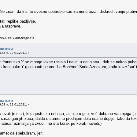
 Ne znam da li si to svesno upotrebio kao zamenu teza i diskreditivanje protivn
i replike pazljivije.
nja rasprave.
011. од VladKrvoglad
»
рватски
.44 ч. 22.01.2011. »
 francusko 'r' se mnogo lakse usvaja i nauci u detinjstvu, dok se nakon pubert
 francusko 'r' (poslusati pesmu 'La Bohème' Sarla Aznavura, kada kaze 'sur' il
рватски
.53 ч. 22.01.2011. »
a uvuli (resici), koja jeste iza nebaca, ali nije u grlu, već dobrano van njega (iz
k iznad gornjih zuba, dakle u samome prednjem delu oralne duplje, tako da te
 matrica razmišljanja zvuči i na šta korak po korak navodi.)
amet da špekuliram, jer: