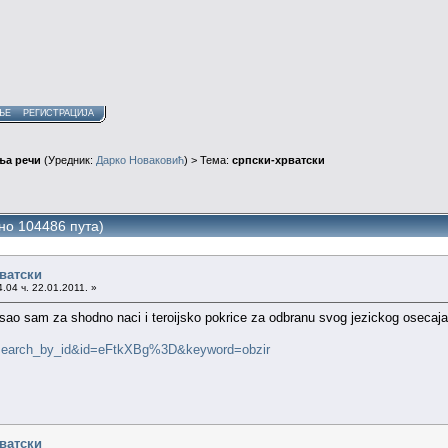
ЊЕ
РЕГИСТРАЦИЈА
ња речи
(Уредник:
Дарко Новаковић
) > Тема:
српски-хрватски
но 104486 пута)
рватски
.04 ч. 22.01.2011. »
sao sam za shodno naci i teroijsko pokrice za odbranu svog jezickog osecaja
w=search_by_id&id=eFtkXBg%3D&keyword=obzir
рватски