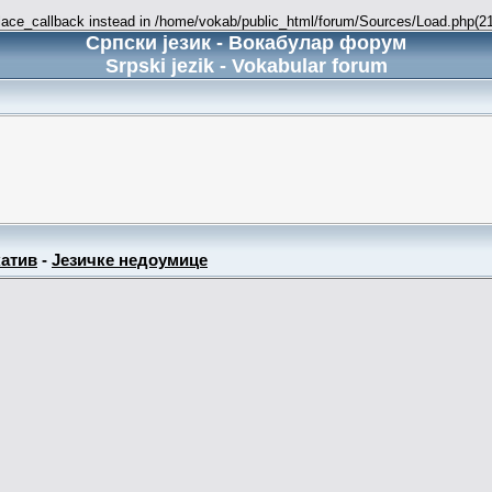
place_callback instead in /home/vokab/public_html/forum/Sources/Load.php(216
Српски језик - Вокабулар форум
Srpski jezik - Vokabular forum
атив
-
Језичке недоумице