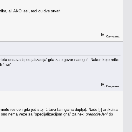
ika, ali AKO jesi, reci cu dve stvari:
Сачувана
eta desava 'specijalizacija' grla za izgovor naseg 'r'. Nakon koje retko
i 'mûr'
Сачувана
među resice i grla još stoji čitava faringalna duplja). Naše [r] artikulira
k ono nema veze sa "specijalizacijom grla" za neki
predodređeni
tip