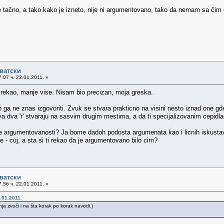
nije tačno, a tako kako je izneto, nije ni argumentovano, tako da nemam sa č
рватски
.07 ч. 22.01.2011. »
 rekao, manje vise. Nisam bio precizan, moja greska.
ga ne znas izgovoriti. Zvuk se stvara prakticno na visini nesto iznad one gde 
ova dva 'r' stvaraju na sasvim drugim mestima, a da ti specijalizovanim cepid
ove argumentovanosti? Ja bome dadoh podosta argumenata kao i licnih iskustav
e - cuj, a sta si ti rekao da je argumentovano bilo cim?
рватски
.56 ч. 22.01.2011. »
.01.2011.
anja zvuči i na šta korak po korak navodi.)