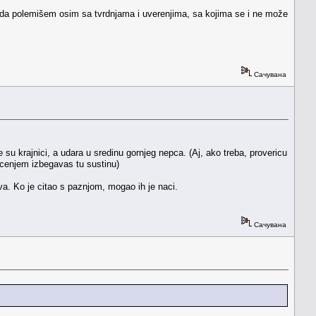
im da polemišem osim sa tvrdnjama i uverenjima, sa kojima se i ne može
Сачувана
su krajnici, a udara u sredinu gornjeg nepca. (Aj, ako treba, provericu
lacenjem izbegavas tu sustinu)
a. Ko je citao s paznjom, mogao ih je naci.
Сачувана