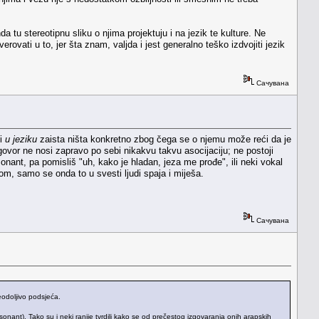
da tu stereotipnu sliku o njima projektuju i na jezik te kulture. Ne
ovati u to, jer šta znam, valjda i jest generalno teško izdvojiti jezik
Сачувана
ji
u jeziku
zaista ništa konkretno zbog čega se o njemu može reći da je
govor ne nosi zapravo po sebi nikakvu takvu asocijaciju; ne postoji
onant, pa pomisliš "uh, kako je hladan, jeza me prođe", ili neki vokal
om, samo se onda to u svesti ljudi spaja i miješa.
Сачувана
eodoljivo podsjeća.
nsonant). Tako su i neki ranije tvrdili kako se od prečestog izgovaranja onih arapskih