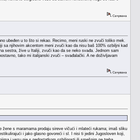
Сачувана
no ubeđen u to što si rekao. Recimo, meni ruski ne zvuči toliko mek.
iji sa njihovim akcentom meni zvuči kao da nisu baš 100% ozbiljni kad
ođena sestra, žive u Italiji, zvuči kao da se neko svađa. Jednom sam
tavno, tako mi italijanski zvuči – svađalački. A ne doživljavam
Сачувана
gde žene s maramama prodaju sireve vičući i mlateći rukama; imaš sliku
lirajući i jako glasno govoreći i sl. I nisi ti jedini Jugosloven koji,
njima i vezu nje s nedostatkom ozbiljnosti ili smešnim ne treba