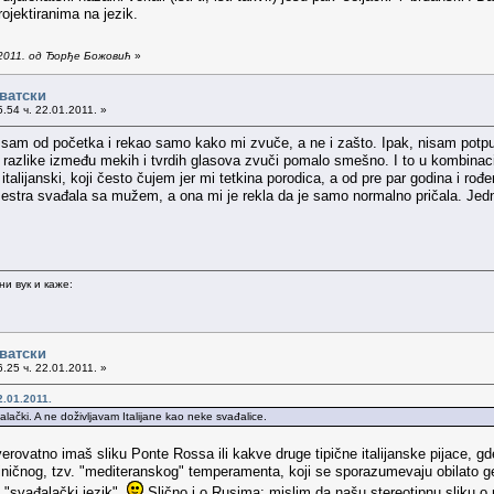
ojektiranima na jezik.
.2011. од Ђорђе Божовић
»
рватски
.54 ч. 22.01.2011. »
a sam od početka i rekao samo kako mi zvuče, a ne i zašto. Ipak, nisam potpu
e razlike između mekih i tvrdih glasova zvuči pomalo smešno. I to u kombinac
 italijanski, koji često čujem jer mi tetkina porodica, a od pre par godina i r
tra svađala sa mužem, a ona mi je rekla da je samo normalno pričala. Jednos
и вук и каже:
рватски
.25 ч. 22.01.2011. »
.01.2011.
alački. A ne doživljavam Italijane kao neke svađalice.
erovatno imaš sliku Ponte Rossa ili kakve druge tipične italijanske pijace, 
ničnog, tzv. "mediteranskog" temperamenta, koji se sporazumevaju obilato gestiku
o "svađalački jezik".
Slično i o Rusima; mislim da našu stereotipnu sliku o 