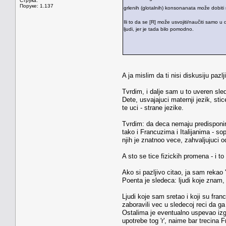
Струка:
Поруке: 1.137
grlenih (glotalnih) konsonanata može dobiti 
Ili to da se [R] može usvojiti/naučiti samo 
ljudi, jer je tada bilo pomodno.
A ja mislim da ti nisi diskusiju paz
Tvrdim, i dalje sam u to uveren sle
Dete, usvajajuci maternji jezik, sti
te uci - strane jezike.
Tvrdim: da deca nemaju predisponiran
tako i Francuzima i Italijanima - so
njih je znatnoo vece, zahvaljujuci 
A sto se tice fizickih promena - i to 
Ako si pazljivo citao, ja sam rekao 
Poenta je sledeca: ljudi koje znam, 
Ljudi koje sam sretao i koji su fran
zaboravili vec u sledecoj reci da ga
Ostalima je eventualno uspevao izgo
upotrebe tog 'r', naime bar trecina