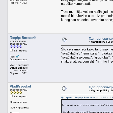
Поруке: 4.322
naročito komentirati.
Tako razmišlja većina naših ljudi, ko
moraš biti ubeđen u to; i iz prethod
iz pogleda na sebe i svet oko sebe;
Ђорђе Божовић
Одг: српски-х
језикословац
«
Одговор #94 у:
16
староседелац
Što će samo reći kako taj utisak ne 
Ван мреже
"svađalački", "feminiziran", ovakav
Пол:
"svađalački akcenat", "grub glas", "
Организација:
ili akcenat, pa pomisliš "hm, ko li
Име и презиме:
Đorđe Božović
Струка:
lingvist
Поруке: 4.322
VladKrvoglad
Одг: српски-х
староседелац
«
Одговор #95 у:
16
Ван мреже
Цитирано: Ђорђе Божовић на 14.55 ч. 22
Организација:
Tačno. Ali to veze nema s navodnim "fizički
Име и презиме:
Ili to da se grlo izvornih frankofona vremeno