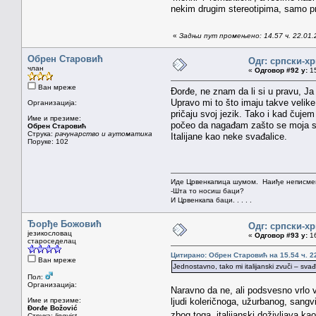
nekim drugim stereotipima, samo pr
«
Задњи пут промењено: 14.57 ч. 22.01
Обрен Старовић
Одг: српски-х
члан
«
Одговор #92 у:
15
Ван мреже
Đorđe, ne znam da li si u pravu, J
Upravo mi to što imaju takve velik
Организација:
pričaju svoj jezik. Tako i kad čujem
Име и презиме:
počeo da nagađam zašto se moja ses
Обрен Старовић
Струка:
рачунарство и аутоматика
Italijane kao neke svađalice.
Поруке: 102
Иде Црвенкапица шумом. Наиђе неписмен
-Шта то носиш баци?
И Црвенкапа баци. . . . .
Ђорђе Божовић
Одг: српски-х
језикословац
«
Одговор #93 у:
16
староседелац
Цитирано: Обрен Старовић на 15.54 ч. 22
Ван мреже
Jednostavno, tako mi italijanski zvuči – svađ
Пол:
Организација:
Naravno da ne, ali podsvesno vrlo v
Име и презиме:
ljudi koleričnoga, užurbanog, sangvi
Đorđe Božović
zbog toga, italijanski doživljava ka
Струка:
lingvist