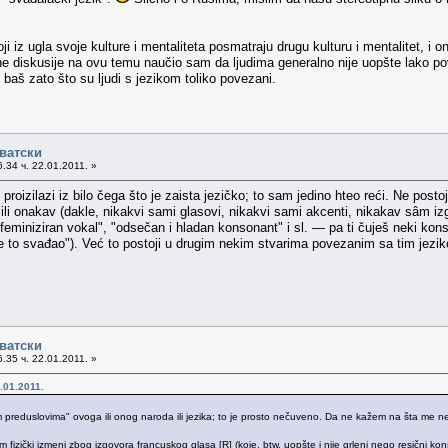
ji iz ugla svoje kulture i mentaliteta posmatraju drugu kulturu i mentalitet, i on
ne diskusije na ovu temu naučio sam da ljudima generalno nije uopšte lako pover
 baš zato što su ljudi s jezikom toliko povezani.
рватски
.34 ч. 22.01.2011. »
proizilazi iz bilo čega što je zaista jezičko; to sam jedino hteo reći. Ne posto
 ili onakav (dakle, nikakvi sami glasovi, nikakvi sami akcenti, nikakav sâm iz
feminiziran vokal", "odsečan i hladan konsonant" i sl. — pa ti čuješ neki kons
 se to svađao"). Već to postoji u drugim nekim stvarima povezanim sa tim jezik
рватски
.35 ч. 22.01.2011. »
.01.2011.
m preduslovima" ovoga ili onog naroda ili jezika; to je prosto nečuveno. Da ne kažem na šta me n
m fizički izmeni zbog izgovora francuskog glasa [R] (koje, btw, uopšte i nije grleni nego resični ko