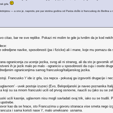
rak grla.
u detinjstvu — a ono je, naprotiv, pre par stotina godina od Pariza došlo iz francuskog do Berlina 
ljivo citao, bar ne sve replike. Pokazi mi molim te gde ja tvrdim da je kod neki
dece:
ce odredjene navike, sposobnosti (pa i fizicke) ali i mane, koje mu pomazu da s
a ogranicenja za ucenje jezika, svog ali ni stranog, ali da sto je govornik ofo
pstveni ih je jezik malo po malo - ogranicio u sposobnosti da cuju i osete druge
odredjenim ogranicenjima samog francuskog/italijanskog jezika.
stoji. Francusko 'r' ide iz grla, iza nepca - pokusaj ga izgovoriti drugacije i nec
'uglavnom' - uvek postoje izuzeci (Evo, Belopoljanski je naveo poznanika Italija
a koji su sa mnom francuski ucili od prvog osnovne, naucili su (ako su se zele
cuski ucili kasnije, uglavnom nisu mogli savladati ovaj trik, iako su se trudil
 upotrebe.
vor kao da se hrace, sto Francuzima u govoru stranaca vise smeta nego izgovo
 Francuza i sama koristi nase 'r', malo umeksano usnama.