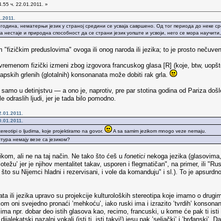
.55 ч. 22.01.2011. »
1.2011.
година, нематерњи језик у страној средини се усваја савршено. Од тог периода до неке с
 нестаје и природна способност да се страни језик уопште и усвоји, него се мора научити,
 "fizičkim preduslovima" ovoga ili onog naroda ili jezika; to je prosto neču
a vremenom fizički izmeni zbog izgovora francuskog glasa [R] (koje, btw, uopšte 
apskih grlenih (glotalnih) konsonanata može dobiti rak grla.
iti samo u detinjstvu — a ono je, naprotiv, pre par stotina godina od Pariza d
e odraslih ljudi, jer je tada bilo pomodno.
.01.2011.
.01.2011.
stereotipi o ljudima, koje projektiramo na govor.
A sa samim jezikom mnogo veze nemaju.
тура немају везе са језиком?
kom, ali ne na taj način. Ne tako što ćeš u
fonetici
nekoga jezika (glasovima, 
otežu’ jer je njihov mentalitet takav, usporen i flegmatičan", na primer, ili "Ru
 što su Nijemci hladni i rezervisani, i vole da komanduju" i sl.). To je apsurdno
kata ili jezika upravo su projekcije kulturoloških stereotipa koje imamo o drug
om oni svejedno pronaći ’mehkoću’, iako ruski ima i izrazito ’tvrdih’ konson
 ima npr. dobar deo istih glasova kao, recimo, francuski, u kome će pak ti isti 
 dijalekatski nazalni vokali (isti ti, isti takvi!) jesu pak ’seljački’ i ’brđans