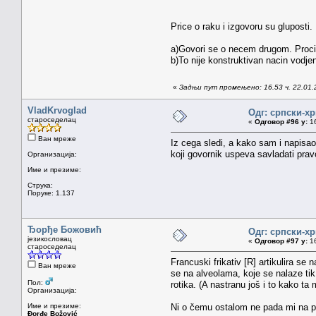
Price o raku i izgovoru su gluposti.
a)Govori se o necem drugom. Procitat
b)To nije konstruktivan nacin vodje
«
Задњи пут промењено: 16.53 ч. 22.01.2
VladKrvoglad
Одг: српски-х
староседелац
«
Одговор #96 у:
16
Ван мреже
Iz cega sledi, a kako sam i napisao:
koji govornik uspeva savladati pravo
Организација:
Име и презиме:
Струка:
Поруке: 1.137
Ђорђе Божовић
Одг: српски-х
језикословац
«
Одговор #97 у:
16
староседелац
Francuski frikativ [R] artikulira se n
Ван мреже
se na alveolama, koje se nalaze ti
Пол:
rotika. (A nastranu još i to kako ta
Организација:
Име и презиме:
Ni o čemu ostalom ne pada mi na p
Đorđe Božović