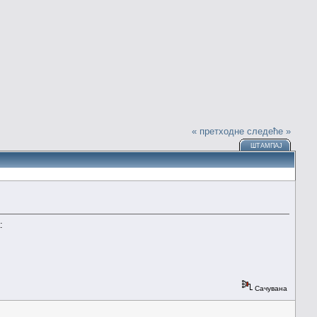
« претходне
следеће »
ШТАМПАЈ
:
Сачувана