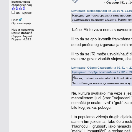
језикословац
«
Одговор #91 у:
14
староседелац
Цитирано: Belopoljanski на 14.10 ч. 21.0
Ван мреже
Наводно, до неких средњих тинејџерских 
задржавање нативног акцента. Након тога
Пол:
Организација:
Tačno. Ali to veze nema s navodnim
Име и презиме:
Đorđe Božović
Струка:
lingvist
Ili to da se grlo izvornih frankofon
Поруке: 4.322
se od prečestog izgovaranja onih ar
Ili to da se [R] može usvojiti/nauč
sve kroz govor visokih slojeva, dakl
Цитирано: Обрен Старовић на 02.41 ч. 22
Цитирано: Ђорђе Божовић на 17.32 ч. 20
Što su, u stvari, sasvim obični kulturološki 
Зар хоћеш да кажеш да менталитет и кул
Ne, kultura svakako ima veze s jezi
mentalitetom ljudi (kao: "Vojvođani ’
nemački je onako ’tvrd’ i ’grub’ zato
bilo kog jezika, pobogu.
I ta popularna viđenja drugih dijale
samim tim jezicima. Tako će u rusk
’hladnoću’ i ’grubost’, iako nemački
’mehki’ i ’romantični’, a recimo naši