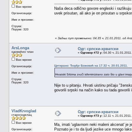
Ван мреже
Naša deca odlično govore engleski i razlikuju
uvek prisutan, ali ako je on prisutan u srps
Организација:
Име и презиме:
Струка:
Поруке: 320
«
Задњи пут промењено: 04.35 ч. 21.01.2011. од Ar
ArsLonga
Одг: српски-хрватски
одомаћен члан
«
Одговор #72 у:
04.30 ч. 21.01.2011.
Ван мреже
Цитирано: Ђорђе Божовић на 17.32 ч. 20.01.2011.
Организација:
Име и презиме:
Hrvatski Srbima zvuči isfeminizirano zato što u glavi i
Струка:
Поруке: 320
Nije to u pitanju. Hrvati uistinu pričaju "žens
govorili srpski na način kako su tada govorili 
VladKrvoglad
Одг: српски-хрватски
староседелац
«
Одговор #73 у:
12.11 ч. 21.01.2011.
Ван мреже
Ma, imati 'uglavnom neki maleni akcenat' je j
Poznato je i to da ljudi jezike uce mnogo la
Организација: