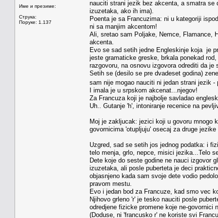
nauciti strani jezik bez akcenta, a smatra se
Име и презиме:
izuzetaka, ako ih ima).
Струка:
Poenta je sa Francuzima: ni u kategoriji ispod
Поруке: 1.137
ni sa manjim akcentom!
Ali, sretao sam Poljake, Nemce, Flamance, Ho
akcenta.
Evo se sad setih jedne Engleskinje koja je pr
jeste gramaticke greske, brkala ponekad rod, 
razgovoru, na osnovu izgovora odrediti da je s
Setih se (desilo se pre dvadeset godina) zen
sam nije mogao nauciti ni jedan strani jezik -
I imala je u srpskom akcenat...njegov!
Za Francuza koji je najbolje savladao engles
Uh.. Gutanje 'h', intoniranje recenice na pevljiv
Moj je zakljucak: jezici koji u govoru mnogo kor
govornicima 'otupljuju' osecaj za druge jezik
Uzgred, sad se setih jos jednog podatka: i fiz
telo menja, grlo, nepce, misici jezika...Telo s
Dete koje do seste godine ne nauci izgovor gl
izuzetaka, ali posle puberteta je deci prakti
objasnjeno kada sam svoje dete vodio pedologu
pravom mestu.
Evo i jedan bod za Francuze, kad smo vec kod
Njihovo grleno 'r' je tesko nauciti posle puber
odredjene fizicke promene koje ne-govornici 
(Doduse, ni 'francusko r' ne koriste svi Franc