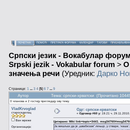
ПОЧЕТНА
ПОМОЋ
ПРЕТРАГА ФОРУМА
КАЛЕНДАР
ТАГОВИ
ПРИЈАВЉИВА
Српски језик - Вокабулар фору
Srpski jezik - Vokabular forum
>
О
значења речи
(Уредник:
Дарко Но
Странице:
1
...
3
4
[
5
]
6
7
...
9
Аутор
Тема: српски-хрватски (Прочитано 10449
0 чланова и 2 гостију прегледају ову тему.
VladKrvoglad
Одг: српски-хрватски
староседелац
«
Одговор #60 у:
19.21 ч. 29.11.2010.
Ван мреже
Цитирано: Miki link=topic=3441. msg34760#msg347
Ја мишљах да је „швабизам“
лењир
, у ствари, ’наша
Организација: