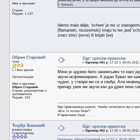
немачкој речи), а за
шкаре
мишљах да потичу из швап
Име и презиме:
>
Schere
).
Струка:
Поруке: 1.137
Idemo malo dalje; 'schere' je rec iz staroger
(flamanski, nizozemski) imaju tu rec pod 'schaer'
znaci strici (ovce) ili brijati (se).
Обрен Старовић
Одг: српски-хрватски
члан
«
Одговор #61 у:
17.12 ч. 20.01.2011.
Ван мреже
Мени је одувек било занимљиво то како је
звучи исфемизирано. А један Хрват ми ка
Организација:
чудно, у ствари ми се и свиђа. Али икавица
Име и презиме:
причају увек ми звучи као да држе неки гов
Обрен Старовић
Струка:
рачунарство и
аутоматика
Поруке: 102
Иде Црвенкапица шумом. Наиђе неписмени вук и каж
-Шта то носиш баци?
И Црвенкапа баци. . . . .
Ђорђе Божовић
Одг: српски-хрватски
језикословац
«
Одговор #62 у:
17.32 ч. 20.01.2011.
староседелац
Цитирано: Обрен Старовић на 17.12 ч. 20.01.2011.