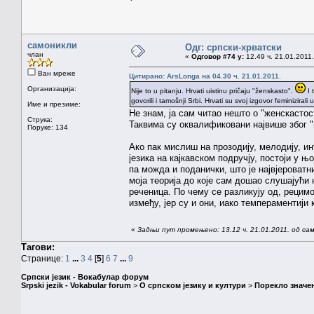
самоникли
Одг: српски-хрватски
члан
«
Одговор #74 у:
12.49 ч. 21.01.2011.
Ван мреже
Цитирано: ArsLonga на 04.30 ч. 21.01.2011.
Организација:
Nije to u pitanju. Hrvati uistinu pričaju "ženskasto".
I 
govorili i tamošnji Srbi. Hrvati su svoj izgovor feminiziral
Име и презиме:
Не знам, ја сам читао нешто о "женскастос
Струка:
Таквима су оквалификовани највише због "ме
Поруке: 134
Ако пак мислиш на прозодију, мелодију, ин
језика на кајкавском подручју, постоји у
па можда и поданички, што је највјероватни
моја теорија до које сам дошао слушајући 
реченица. По чему се разликују од, рецим
између, јер су и они, иако темпераментији
«
Задњи пут промењено: 13.12 ч. 21.01.2011. од са
Тагови:
Странице:
1
...
3
4
[
5
]
6
7
...
9
Српски језик - Вокабулар форум
Srpski jezik - Vokabular forum
>
О српском језику и култури
>
Порекло значе