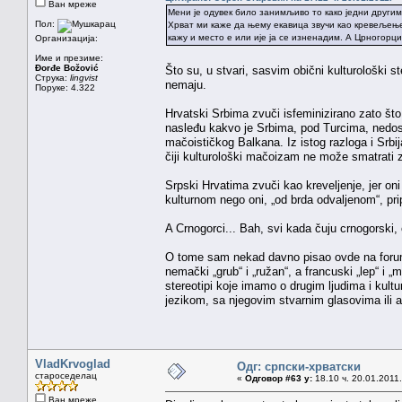
Ван мреже
Мени је одувек било занимљиво то како једни другим
Пол:
Хрват ми каже да њему екавица звучи као кревељење, 
кажу и место е или ије ја се изненадим. А Црногорци 
Организација:
Име и презиме:
Đorđe Božović
Što su, u stvari, sasvim obični kulturološki st
Струка:
lingvist
nemaju.
Поруке: 4.322
Hrvatski Srbima zvuči isfeminizirano zato št
nasleđu kakvo je Srbima, pod Turcima, nedosta
mačoističkog Balkana. Iz istog razloga i Srbi
čiji kulturološki mačoizam ne može smatrati z
Srpski Hrvatima zvuči kao kreveljenje, jer o
kulturnom nego oni, „od brda odvaljenom“, pr
A Crnogorci... Bah, svi kada čuju crnogorski,
O tome sam nekad davno pisao ovde na forumu,
nemački „grub“ i „ružan“, a francuski „lep“ i „
stereotipi koje imamo o drugim ljudima i kul
jezikom, sa njegovim stvarnim glasovima ili a
VladKrvoglad
Одг: српски-хрватски
староседелац
«
Одговор #63 у:
18.10 ч. 20.01.2011.
Ван мреже