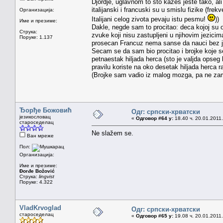
Djordje, uglavnom to sto kazes jeste tako, al
italijanski i francuski su u smislu fizike (frek
Организација:
Italijani celog zivota pevaju istu pesmu!
))
Име и презиме:
Dakle, negde sam to procitao: deca kojoj su o
Струка:
zvuke koji nisu zastupljeni u njihovim jezicima
Поруке: 1.137
prosecan Francuz nema sanse da nauci bez ja
Secam se da sam bio procitao i brojke koje se 
petnaestak hiljada herca (sto je valjda opseg 
pravilu koriste na oko desetak hiljada herca 
(Brojke sam vadio iz malog mozga, pa ne zame
Ђорђе Божовић
Одг: српски-хрватски
језикословац
«
Одговор #64 у:
18.40 ч. 20.01.2011.
староседелац
Ne slažem se.
Ван мреже
Пол:
Организација:
Име и презиме:
Đorđe Božović
Струка:
lingvist
Поруке: 4.322
VladKrvoglad
Одг: српски-хрватски
староседелац
«
Одговор #65 у:
19.08 ч. 20.01.2011.