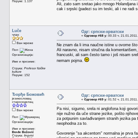
Поруке: 1.137
Ali, zato sam sretao jako mnogo Holandjana i F
cak i srpski (padezi su im teski, ali i ne radi
Luče
Одг: српски-хрватски
члан
«
Одговор #68 у:
00.33 ч. 21.01.2011.
Ван мреже
Ne znam da li ima naučne istine u ovome što j
Ali naravno, nisam stručna da komentarišem,
Пол:
francuski, ali sam često tamo i još nisam s
Организација:
nemam pojma.
Име и презиме:
Струка:
Profesor fizičke
kulture
Поруке: 152
Ђорђе Божовић
Одг: српски-хрватски
језикословац
«
Одговор #69 у:
01.52 ч. 21.01.2011.
староседелац
Pa nisi, sigurno, srela ni anglofona koji govor
Ван мреже
nije nužno da uče strane jezike, pošto njihove
Пол:
za potpunim savlađivanjem stranih jezika pa 
Организација:
neophodna za to.
Име и презиме:
Đorđe Božović
Govorenje "sa akcentom" normalna je prva faza
Струка:
lingvist