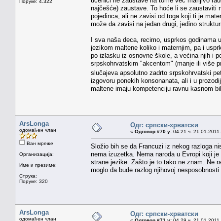
učenici ne zaustave na tome već marljivo rade 
Поруке: 4.322
najčešće) zaustave. To hoće li se zaustaviti n
pojedinca, ali ne zavisi od toga koji ti je m
može da zavisi na jedan drugi, jedino strukturn
I sva naša deca, recimo, usprkos godinama 
jezikom maltene koliko i maternjim, pa i usprk
po izlasku iz osnovne škole, a većina njih i po
srpskohrvatskim "akcentom" (manje ili više pr
slučajeva apsolutno zadrto srpskohrvatski p
izgovoru ponekih konsonanata, ali i u prozodi
maltene imaju kompetenciju ravnu kasnom bili
ArsLonga
Одг: српски-хрватски
одомаћен члан
«
Одговор #70 у:
04.21 ч. 21.01.2011.
Ван мреже
Složio bih se da Francuzi iz nekog razloga n
nema izuzetka. Nema naroda u Evropi koji je 
Организација:
strane jezike. Zašto je to tako ne znam. Ne 
Име и презиме:
moglo da bude razlog njihovoj nesposobnosti da
Струка:
Поруке: 320
ArsLonga
Одг: српски-хрватски
одомаћен члан
«
Одговор #71 у:
04.29 ч. 21.01.2011.