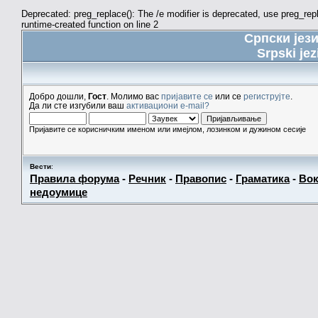
Deprecated: preg_replace(): The /e modifier is deprecated, use preg_re
runtime-created function on line 2
Српски јез
Srpski jez
Добро дошли,
Гост
. Молимо вас
пријавите се
или се
региструјте
.
Да ли сте изгубили ваш
активациони e-mail?
Пријавите се корисничким именом или имејлом, лозинком и дужином сесије
Вести
:
Правила форума
-
Речник
-
Правопис
-
Граматика
-
Вок
недоумице