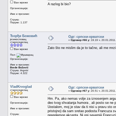
Ван мреже
A razlog bi bio?
Организација:
Име и презиме:
Струка:
Поруке: 1.137
Ђорђе Божовић
Одг: српски-хрватски
језикословац
«
Одговор #66 у:
19.19 ч. 20.01.2011.
староседелац
Zato što ne mislim da je to tačno, ali me mrz
Ван мреже
Пол:
Организација:
Име и презиме:
Đorđe Božović
Струка:
lingvist
Поруке: 4.322
VladKrvoglad
Одг: српски-хрватски
староседелац
«
Одговор #67 у:
20.51 ч. 20.01.2011.
Ван мреже
Hm. Pa, ako nemas volje za iznosenjem argume
deo tvog shvatanja humora , ali posto se ne 
Организација:
Uostalom, moj je stav da ti nisi u pravu sto
Име и презиме:
pristojno) da sam sretao podosta Francuza svih 
Струка:
pregolemog akcenta. Ni oni severniji Francuzi,