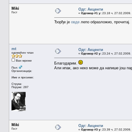
Miki
Одг: Акценти
Гост
«
Одговор #1 у:
23.18 ч. 27.02.2009.
Ђорђе је
овде
лепо образложио, прочитај.
mt
Одг: Акценти
одомаћен члан
«
Одговор #2 у:
23.24 ч. 27.02.2009.
Ван мреже
Благодарим.
Али ипак, ако неко може да напише још па
Пол:
Организација:
Име и презиме:
Струка:
Поруке: 287
Miki
Одг: Акценти
Гост
«
Одговор #3 у:
23.39 ч. 27.02.2009.