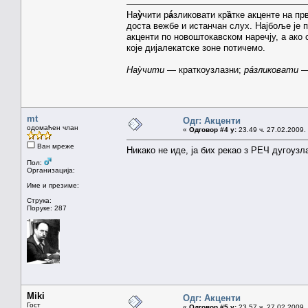
На
ỳ
чити р
á
зликовати кр
ȁ
тке акценте на пр
доста вежбе и истанчан слух. Најбоље је 
акценти по новоштокавском наречју, а ако
које дијалекатске зоне потичемо.
Наỳчити
— краткоузлазни;
рáзликовати
—
mt
Одг: Акценти
одомаћен члан
«
Одговор #4 у:
23.49 ч. 27.02.2009.
Ван мреже
Никако не иде, ја бих рекао з РЕЧ дугоузла
Пол:
Организација:
Име и презиме:
Струка:
Поруке: 287
Miki
Одг: Акценти
Гост
«
Одговор #5 у:
23.57 ч. 27.02.2009.