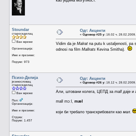
као једина могућност.
Stoundar
Одг: Акценти
староседелац
«
Одговор #25 у:
16.02 ч. 28.02.2009.
Ван мреже
Vidim da je
Malrat
na putu k ustaljenosti, pa
Организација:
odnosi na film
Mallrats
Kevina Smitha).
Име и презиме:
Поруке: 973
Психо-Делија
Одг: Акценти
језикословац
«
Одговор #26 у:
16.12 ч. 28.02.2009.
староседелац
Али, штовани колега, ЦЕПД за
mall
даје и
Ван мреже
Пол:
mall mɔːl,
mæl
Организација:
Име и презиме:
који би требало транскрибовати као
мал.
Струка:
Поруке: 1.457