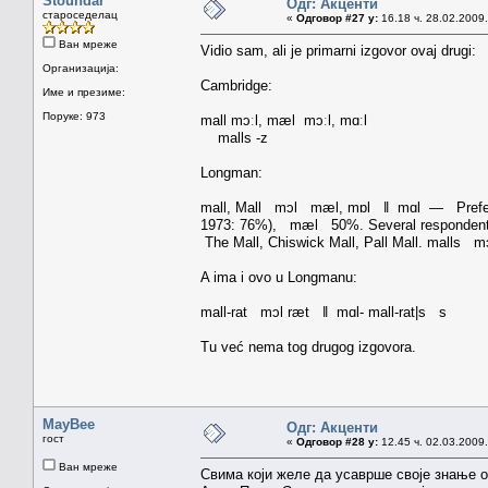
Stoundar
Одг: Акценти
староседелац
«
Одговор #27 у:
16.18 ч. 28.02.2009.
Ван мреже
Vidio sam, ali je primarni izgovor ovaj drugi:
Организација:
Cambridge:
Име и презиме:
Поруке: 973
mall mɔːl, mæl mɔːl, mɑːl
malls -z
Longman:
mall, Mall mɔl mæl, mɒl ǁ mɑl — Preferenc
1973: 76%), mæl 50%. Several respondents
The Mall, Chiswick Mall, Pall Mall. mall
A ima i ovo u Longmanu:
mall-rat mɔl ræt ǁ mɑl- mall-rat|s s
Tu već nema tog drugog izgovora.
MayBee
Одг: Акценти
гост
«
Одговор #28 у:
12.45 ч. 02.03.2009.
Ван мреже
Свима који желе да усаврше своје знање о