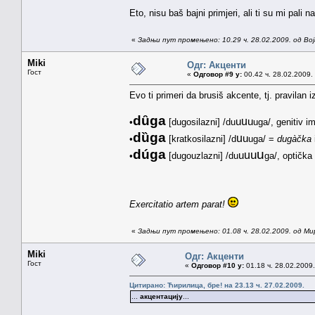
Eto, nisu baš bajni primjeri, ali ti su mi pali 
«
Задњи пут промењено: 10.29 ч. 28.02.2009. од Bo
Miki
Одг: Акценти
Гост
«
Одговор #9 у:
00.42 ч. 28.02.2009.
Evo ti primeri da brusiš akcente, tj. pravilan i
dȗga
u
u
u
•
[dugosilazni] /du
uga/, genitiv 
dȕga
u
u
•
[kratkosilazni] /d
uga/ =
dugàčka
dúga
u
u
u
u
•
[dugouzlazni] /du
ga/, optička
Exercitatio artem parat!
«
Задњи пут промењено: 01.08 ч. 28.02.2009. од Ми
Miki
Одг: Акценти
Гост
«
Одговор #10 у:
01.18 ч. 28.02.2009.
Цитирано: Ћирилица, бре! на 23.13 ч. 27.02.2009.
...
акцентацију
...