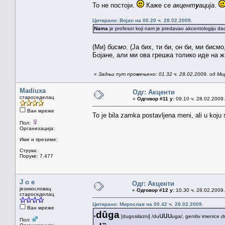
То не постоји.
Каже се
акцент
у
ација
.
Цитирано: Bojan на 00.20 ч. 28.02.2009.
Nama
je profesor koji nam je predavao akcentologiju dao 
(Ми)
бисмо
. (Ја бих, ти би, он би, ми бисм
Бојане, али ми ова грешка толико иде на ж
«
Задњи пут промењено: 01.32 ч. 28.02.2009. од Ми
Madiuxa
Одг: Акценти
староседелац
«
Одговор #11 у:
09.10 ч. 28.02.2009.
Ван мреже
To je bila zamka postavljena meni, ali u koju s
Пол:
Организација:
Име и презиме:
Струка:
Поруке: 7.477
J o e
Одг: Акценти
језикословац
«
Одговор #12 у:
10.30 ч. 28.02.2009.
староседелац
Цитирано: Мирослав на 00.42 ч. 28.02.2009.
Ван мреже
dȗga
u
u
u
•
[dugosilazni] /du
uga/, genitiv imenice
d
Пол: