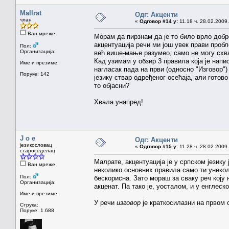
Mallrat
Одг: Акценти
члан
«
Одговор #14 у:
11.18 ч. 28.02.2009.
Ван мреже
Морам да пирзнам да је то било врло добр
акцентуација речи ми још увек прави пробл
Пол:
Организација:
већ више-мање разумео, само не могу схва
Кад узимам у обзир 3 правила која је напи
Име и презиме:
нагласак пада на први (односно "Изговор") 
Поруке: 142
језику ствар одређеног осећаја, али готов
то објасни?
Хвала унапред!
J o e
Одг: Акценти
језикословац
«
Одговор #15 у:
11.28 ч. 28.02.2009.
староседелац
Малрате, акцентуација је у српском језику
Ван мреже
неколико основних правила само ти унекол
Пол:
бескорисна. Зато мораш за сваку реч коју
Организација:
акценат. Па тако је, уосталом, и у енглеск
Име и презиме:
У речи
изговор
је краткосилазни на првом
Струка:
Поруке: 1.688