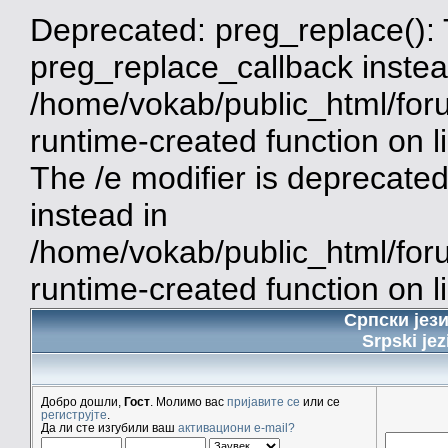
Deprecated: preg_replace(): 
preg_replace_callback instea
/home/vokab/public_html/for
runtime-created function on 
The /e modifier is deprecate
instead in
/home/vokab/public_html/for
runtime-created function on l
Српски јез
Srpski jez
Добро дошли,
Гост
. Молимо вас
пријавите се
или се
региструјте
.
Да ли сте изгубили ваш
активациони e-mail?