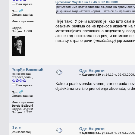
Цитирано: MayBee на 12.45 ч. 02.03.2009.
Ван мреже
реч
говор
има краткосилазни акценат на првом слог
је кршење акценатских норми. Зато се он преноси на
Пол:
Организација:
Није тако. У речи
изговор
је, као што сам в
Име и презиме:
оваквим речима се не преносе акценти на 
Струка:
метатонијских преношења акцената уназад
Поруке: 1.688
ако је тад постојала ова реч, и не може се
питању стране речи (
телèвӣзор
) јер зако
Ђорђе Божовић
Одг: Акценти
језикословац
«
Одговор #30 у:
14.19 ч. 05.03.2009.
староседелац
Kako u praslovensko vreme, zar ne pada nov
Ван мреже
dijalektima izvršilo prenošenje akcenata, u dru
Пол:
Организација:
Име и презиме:
Đorđe Božović
Струка:
lingvist
Поруке: 4.322
J o e
Одг: Акценти
језикословац
«
Одговор #31 у:
14.36 ч. 05.03.2009.