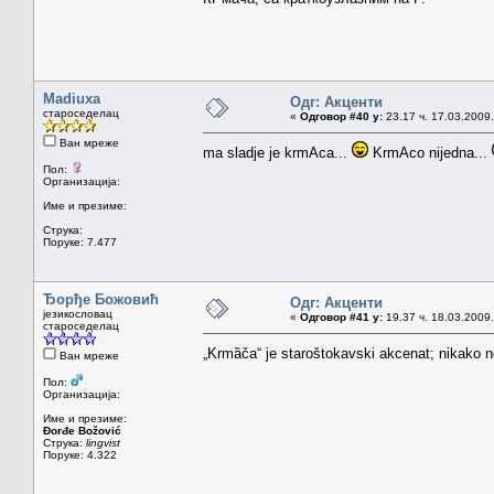
Madiuxa
Одг: Акценти
староседелац
«
Одговор #40 у:
23.17 ч. 17.03.2009.
Ван мреже
ma sladje je krmAca...
KrmAco nijedna...
Пол:
Организација:
Име и презиме:
Струка:
Поруке: 7.477
Ђорђе Божовић
Одг: Акценти
језикословац
«
Одговор #41 у:
19.37 ч. 18.03.2009.
староседелац
„Krmȁča“ je staroštokavski akcenat; nikako ne
Ван мреже
Пол:
Организација:
Име и презиме:
Đorđe Božović
Струка:
lingvist
Поруке: 4.322