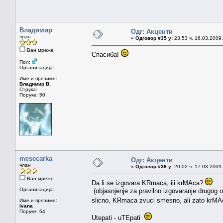
Владимир
Одг: Акценти
члан
«
Одговор #35 у:
23.53 ч. 16.03.2009.
Ван мреже
Спасиба!
Пол:
Организација:
Име и презиме:
Владимир В.
Струка:
Поруке: 50
mesecarka
Одг: Акценти
члан
«
Одговор #36 у:
20.02 ч. 17.03.2009.
Ван мреже
Da li se izgovara KRmaca, ili krMAca?
Организација:
(objasnjenje za pravilno izgovaranje drugog ob
slicno, KRmaca zvuci smesno, ali zato krMA
Име и презиме:
Ivana
Поруке: 64
Utepati - uTEpati