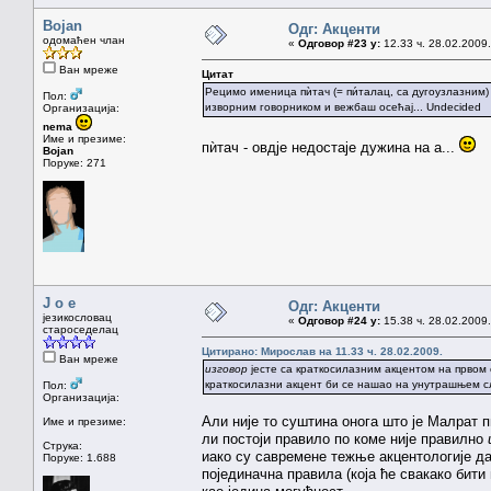
Bojan
Одг: Акценти
одомаћен члан
«
Одговор #23 у:
12.33 ч. 28.02.2009.
Ван мреже
Цитат
Рецимо именица пѝтач (= пи́талац, са дугоузлазним)
Пол:
изворним говорником и вежбаш осећај... Undecided
Организација:
nema
Име и презиме:
пѝтач - овдје недостаје дужина на а...
Bojan
Поруке: 271
J o e
Одг: Акценти
језикословац
«
Одговор #24 у:
15.38 ч. 28.02.2009.
староседелац
Цитирано: Мирослав на 11.33 ч. 28.02.2009.
Ван мреже
изговор
јесте са краткосилазним акцентом на првом 
краткосилазни акцент би се нашао на унутрашњем сло
Пол:
Организација:
Али није то суштина онога што је Малрат п
Име и презиме:
ли постоји правило по коме није правилно
Струка:
иако су савремене тежње акцентологије да
Поруке: 1.688
појединачна правила (која ће свакако бити