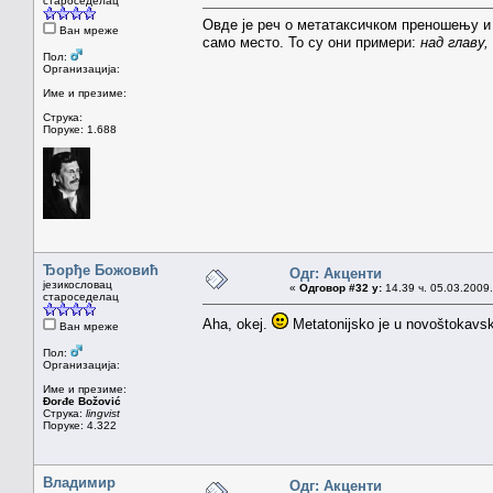
староседелац
Овде је реч о метатаксичком преношењу и
Ван мреже
само место. То су они примери:
над главу,
Пол:
Организација:
Име и презиме:
Струка:
Поруке: 1.688
Ђорђе Божовић
Одг: Акценти
језикословац
«
Одговор #32 у:
14.39 ч. 05.03.2009.
староседелац
Aha, okej.
Metatonijsko je u novoštokavsk
Ван мреже
Пол:
Организација:
Име и презиме:
Đorđe Božović
Струка:
lingvist
Поруке: 4.322
Владимир
Одг: Акценти