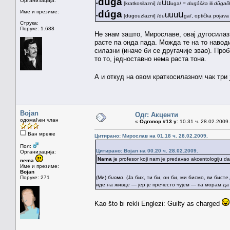
dȕga
Организација:
u
u
•
[kratkosilazni] /d
uga/ =
dugàčka
ili
dȕgač
Име и презиме:
dúga
u
u
u
u
•
[dugouzlazni] /du
ga/, optička pojav
Струка:
Поруке: 1.688
Не знам зашто, Мирославе, овај дугосила
расте па онда пада. Можда те на то наводи
силазни (иначе би се другачије звао). Пр
то то, једноставно нема раста тона.
А и откуд на овом краткосилазном чак три
Bojan
Одг: Акценти
одомаћен члан
«
Одговор #13 у:
10.31 ч. 28.02.2009.
Ван мреже
Цитирано: Мирослав на 01.18 ч. 28.02.2009.
Пол:
Цитирано: Bojan на 00.20 ч. 28.02.2009.
Организација:
Nama
je profesor koji nam je predavao akcentologiju dao 
nema
Име и презиме:
Bojan
Поруке: 271
(Ми)
бисмо
. (Ја бих, ти би, он би, ми бисмо, ви бист
иде на живце — јер је пречесто чујем — па морам да 
Kao što bi rekli Englezi: Guilty as charged