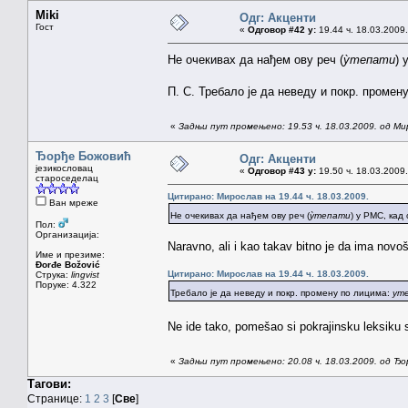
Miki
Одг: Акценти
Гост
«
Одговор #42 у:
19.44 ч. 18.03.2009.
Не очекивах да нађем ову реч (
ỳтепати
) 
П. С. Требало је да неведу и покр. промен
«
Задњи пут промењено: 19.53 ч. 18.03.2009. од Ми
Ђорђе Божовић
Одг: Акценти
језикословац
«
Одговор #43 у:
19.50 ч. 18.03.2009.
староседелац
Цитирано: Мирослав на 19.44 ч. 18.03.2009.
Ван мреже
Не очекивах да нађем ову реч (
ỳтепати
) у РМС, кад
Пол:
Организација:
Naravno, ali i kao takav bitno je da ima novoš
Име и презиме:
Đorđe Božović
Цитирано: Мирослав на 19.44 ч. 18.03.2009.
Струка:
lingvist
Поруке: 4.322
Требало је да неведу и покр. промену по лицима:
уте
Ne ide tako, pomešao si pokrajinsku leksiku 
«
Задњи пут промењено: 20.08 ч. 18.03.2009. од Ђ
Тагови:
Странице:
1
2
3
[
Све
]