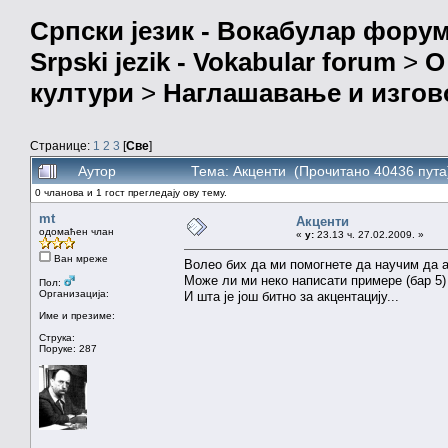
Српски језик - Вокабулар фору
Srpski jezik - Vokabular forum
>
О
култури
>
Наглашавање и изгов
Странице:
1
2
3
[
Све
]
Аутор
Тема: Акценти (Прочитано 40436 пута
0 чланова и 1 гост прегледају ову тему.
mt
Акценти
одомаћен члан
«
у:
23.13 ч. 27.02.2009. »
Ван мреже
Волео бих да ми помогнете да научим да а
Може ли ми неко написати примере (бар 5) 
Пол:
Организација:
И шта је још битно за акцентацију...
Име и презиме:
Струка:
Поруке: 287