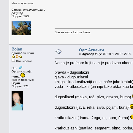
Име и презиме:
Струка:
електроника и
рачунар
Поруке: 263
Sve se moze kad se hoce.
Bojan
Одг: Акценти
одомаћен члан
«
Одговор #8 у:
00.20 ч. 28.02.2009.
Ван мреже
Nama je profesor koji nam je predavao akcentol
Пол:
Организација:
pravda - dugosilazni
nema
glava - dugouzlazni
Име и презиме:
knjiga - kratkosilazni(i on je inače jako kratak
Bojan
voda - kratkouzlazni (on nije tako oštar kao kr
Поруке: 271
dugosilazni (majka, reč, pivo, grozno, burno)
dugouzlazni (java, reka, sivo, pojam, buna)
kratkosilazni (drama, žega, sir, som, šuma)
kratkouzlazni (pratilac, segment, sitno, borb