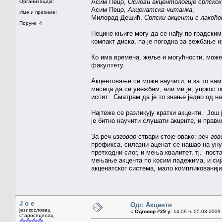
Асим Пецо,
Основи акцентологије српскох
Организација:
Асим Пецо,
Акценатска читанка
,
Име и презиме:
Милорад Дешић,
Српски акценти с лакоћ
Поруке: 4
Пецине књиге могу да се нађу по градским
компакт диска, па је погодна за вежбање и
Ко има времена, жеље и могућности, мож
факултету.
Акцентовање се може научити, и за то ва
месеца да се увежбам, али ми је, упркос п
испит. Сматрам да је то знање једно од на
Најтеже се разликују кратки акценти. Још 
је битно научити слушати акценте, и прав
За реч
изговор
ствари стоје овако: реч
гов
префикса, силазни аценат се нашао на ун
претходни слог, и мења квалитет, тј. пост
мењање акцента по косим падежима, и сијас
акценатског система, мало компликованији,
J o e
Одг: Акценти
језикословац
«
Одговор #29 у:
14.09 ч. 05.03.2009.
староседелац