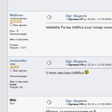
Madiuxa
Одг: Акценти
староседелац
«
Одговор #37 у:
20.08 ч. 17.03.2009.
Ван мреже
hehehehe Pa bas krMAca zvuci mnogo smes
Пол:
Организација:
Име и презиме:
Струка:
Поруке: 7.477
mesecarka
Одг: Акценти
члан
«
Одговор #38 у:
22.10 ч. 17.03.2009.
Ван мреже
U mom selu kazu krMAca
Организација:
Име и презиме:
Ivana
Поруке: 64
Miki
Одг: Акценти
Гост
«
Одговор #39 у:
23.15 ч. 17.03.2009.
КРмача, са краткоузлазним на Р.