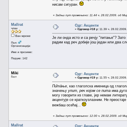
нисам сигуран.
«
Задњи пут промењено: 11.44 ч. 28.02.2009. од Ми
Mallrat
Одг: Акценти
члан
«
Одговор #18 у:
11.39 ч. 28.02.2009.
Ван мреже
Је ли онда исто и са речју "питање"? Зато
радим кад реч добије још један или два с
Пол:
Организација:
Име и презиме:
Поруке: 142
Miki
Одг: Акценти
Гост
«
Одговор #19 у:
11.55 ч. 28.02.2009.
Пи̏тāње
, као глаголска именица од глаго
значењу
упит, реч којом се пита
има дуго
могу говорити из главе, јер немам литера
акцентује се краткоузлазним. Не преостај
вежбаш осећај...
«
Задњи пут промењено: 12.00 ч. 28.02.2009. од Ми
Mallrat
Одг: Акценти