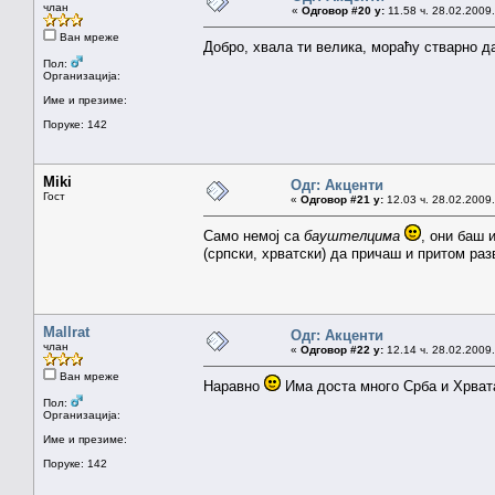
члан
«
Одговор #20 у:
11.58 ч. 28.02.2009.
Ван мреже
Добро, хвала ти велика, мораћу стварно д
Пол:
Организација:
Име и презиме:
Поруке: 142
Miki
Одг: Акценти
Гост
«
Одговор #21 у:
12.03 ч. 28.02.2009.
Само немој са
бауштелцима
, они баш 
(српски, хрватски) да причаш и притом раз
Mallrat
Одг: Акценти
члан
«
Одговор #22 у:
12.14 ч. 28.02.2009.
Ван мреже
Наравно
Има доста много Срба и Хрвата
Пол:
Организација:
Име и презиме:
Поруке: 142