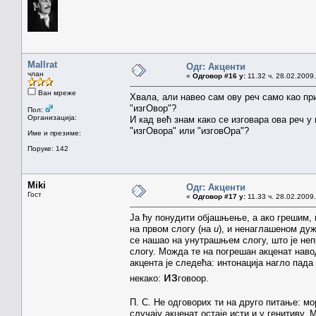
Mallrat
Одг: Акценти
члан
«
Одговор #16 у:
11.32 ч. 28.02.2009.
Ван мреже
Хвала, али навео сам ову реч само као пр
"изгОвор"?
Пол:
Организација:
И кад већ знам како се изговара ова реч у
"изгОвора" или "изговОра"?
Име и презиме:
Поруке: 142
Miki
Одг: Акценти
Гост
«
Одговор #17 у:
11.33 ч. 28.02.2009.
Ја ћу понудити објашњење, а ако грешим,
на првом слогу (на
и
), и ненаглашеном ду
се нашао на унутрашњем слогу, што је неп
слогу. Можда те на погрешан акценат нав
акцента је следећа: интонација нагло пад
из
некако:
говоор.
П. С. Не одговорих ти на друго питање: мо
случају акценат остаје исти и у генитиву.