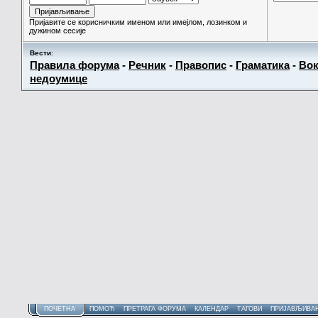
Пријавите се корисничким именом или имејлом, лозинком и
дужином сесије
Вести
:
Правила форума
-
Речник
-
Правопис
-
Граматика
-
Вок
недоумице
ПОЧЕТНА
ПОМОЋ
ПРЕТРАГА ФОРУМА
КАЛЕНДАР
ТАГОВИ
ПРИЈАВЉИВА