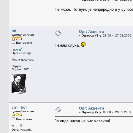
Не може. Потпуно је неприродно и у супро
mt
Одг: Акценти
одомаћен члан
«
Одговор #6 у:
23.58 ч. 27.02.2009.
Ван мреже
Немам слуха.
Пол:
Организација:
Име и презиме:
Струка:
Поруке: 287
crni_bor
Одг: Акценти
одомаћен члан
«
Одговор #7 у:
00.00 ч. 28.02.2009.
Ван мреже
Ја овде никад не бих улазила!
Пол:
Организација: