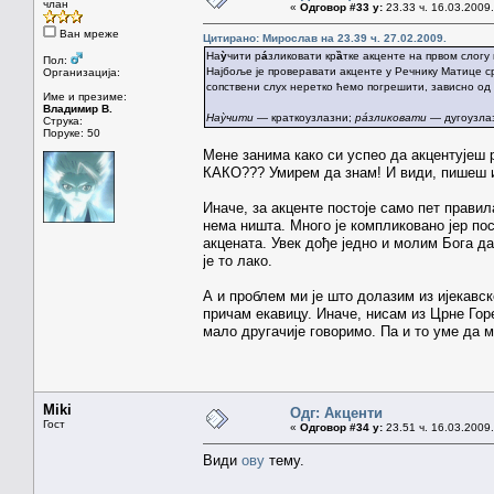
члан
«
Одговор #33 у:
23.33 ч. 16.03.2009.
Ван мреже
Цитирано: Мирослав на 23.39 ч. 27.02.2009.
На
ỳ
чити р
á
зликовати кр
ȁ
тке акценте на првом слогу 
Пол:
Најбоље је проверавати акценте у Речнику Матице ср
Организација:
сопствени слух неретко ћемо погрешити, зависно од т
Име и презиме:
Владимир В.
Наỳчити
— краткоузлазни;
рáзликовати
— дугоузла
Струка:
Поруке: 50
Мене занима како си успео да акцентујеш 
КАКО??? Умирем да знам! И види, пишеш и
Иначе, за акценте постоје само пет правил
нема ништа. Много је компликовано јер пос
акцената. Увек дође једно и молим Бога д
је то лако.
А и проблем ми је што долазим из ијекавск
причам екавицу. Иначе, нисам из Црне Горе
мало другачије говоримо. Па и то уме да м
Miki
Одг: Акценти
Гост
«
Одговор #34 у:
23.51 ч. 16.03.2009.
Види
ову
тему.