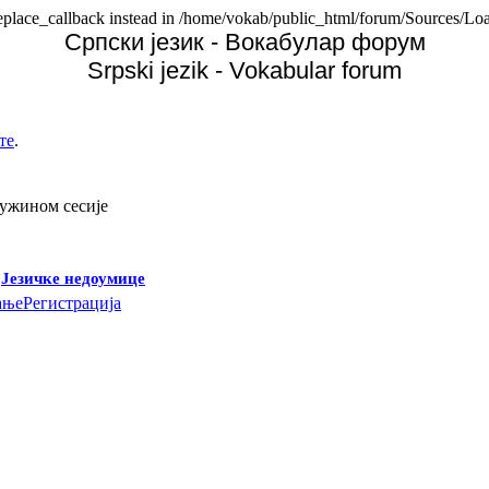
replace_callback instead in /home/vokab/public_html/forum/Sources/Loa
Српски језик - Вокабулар форум
Srpski jezik - Vokabular forum
те
.
дужином сесије
-
Језичке недоумице
ање
Регистрација