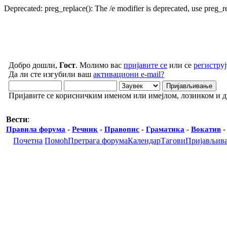
Deprecated: preg_replace(): The /e modifier is deprecated, use preg_
Добро дошли,
Гост
. Молимо вас
пријавите се
или се
региструј
Да ли сте изгубили ваш
активациони e-mail?
Пријавите се корисничким именом или имејлом, лозинком и 
Вести
:
Правила форума
-
Речник
-
Правопис
-
Граматика
-
Вокатив
Почетна
Помоћ
Претрага форума
Календар
Тагови
Пријављив