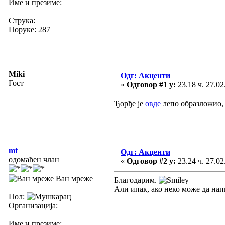
Име и презиме:
Струка:
Поруке: 287
Miki
Одг: Акценти
Гост
«
Одговор #1 у:
23.18 ч. 27.02
Ђорђе је
овде
лепо образложио, 
mt
Одг: Акценти
одомаћен члан
«
Одговор #2 у:
23.24 ч. 27.02
Ван мреже
Благодарим.
Али ипак, ако неко може да нап
Пол:
Организација:
Име и презиме: