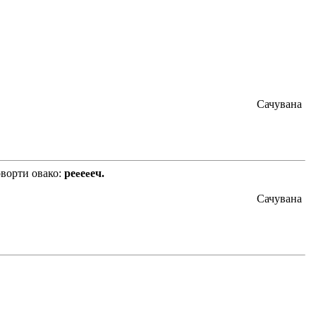
Сачувана
оворти овако:
ре
е
еч.
е
е
Сачувана