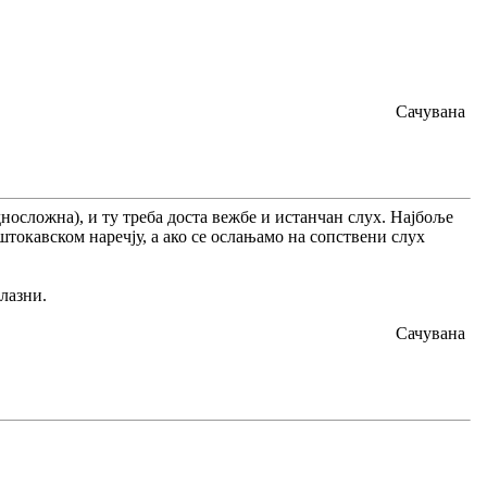
Сачувана
едносложна), и ту треба доста вежбе и истанчан слух. Најбоље
токавском наречју, а ако се ослањамо на сопствени слух
лазни.
Сачувана