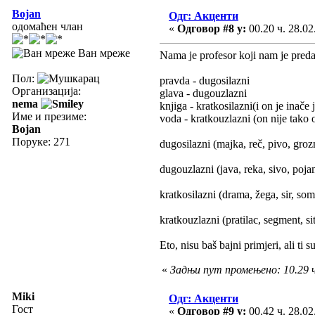
Bojan
Одг: Акценти
одомаћен члан
«
Одговор #8 у:
00.20 ч. 28.02
Ван мреже
Nama je profesor koji nam je predav
Пол:
pravda - dugosilazni
Организација:
glava - dugouzlazni
nema
knjiga - kratkosilazni(i on je inače 
Име и презиме:
voda - kratkouzlazni (on nije tako o
Bojan
Поруке: 271
dugosilazni (majka, reč, pivo, gro
dugouzlazni (java, reka, sivo, poj
kratkosilazni (drama, žega, sir, so
kratkouzlazni (pratilac, segment, s
Eto, nisu baš bajni primjeri, ali ti 
«
Задњи пут промењено: 10.29 ч.
Miki
Одг: Акценти
Гост
«
Одговор #9 у:
00.42 ч. 28.02