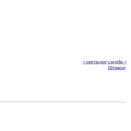
« претходне
следеће »
Штампај