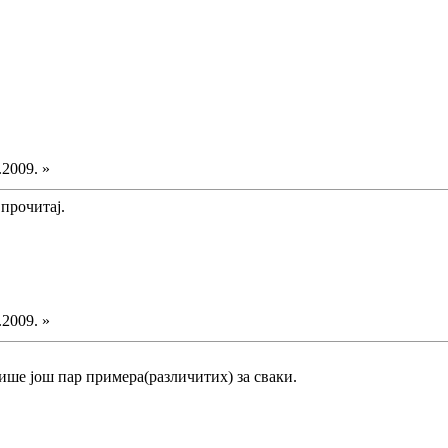
.2009. »
прочитај.
.2009. »
ише још пар примера(различитих) за сваки.