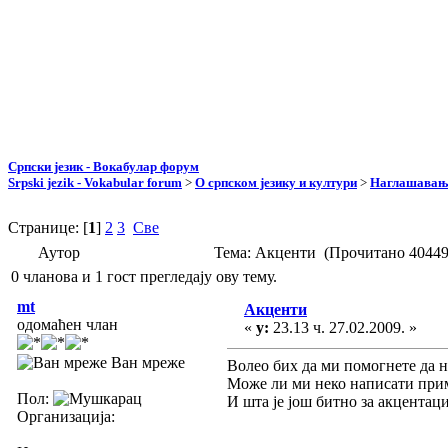
Српски језик - Вокабулар форум
Srpski jezik - Vokabular forum
>
О српском језику и култури
>
Наглашавање
Странице: [
1
]
2
3
Све
Аутор
Тема: Акценти (Прочитано 40449
0 чланова и 1 гост прегледају ову тему.
mt
Акценти
одомаћен члан
«
у:
23.13 ч. 27.02.2009. »
Ван мреже
Волео бих да ми помогнете да н
Може ли ми неко написати приме
Пол:
И шта је још битно за акцентациј
Организација: