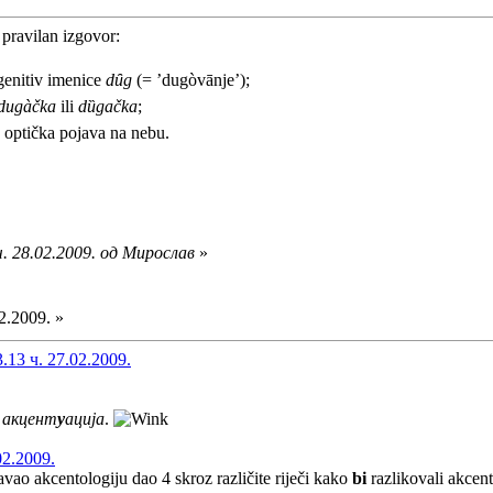
. pravilan izgovor:
genitiv imenice
dȗg
(= ’dugòvānje’);
dugàčka
ili
dȕgačka
;
, optička pojava na nebu.
. 28.02.2009. од Мирослав
»
2.2009. »
13 ч. 27.02.2009.
е
акцент
у
ација
.
02.2009.
avao akcentologiju dao 4 skroz različite riječi kako
bi
razlikovali akcente