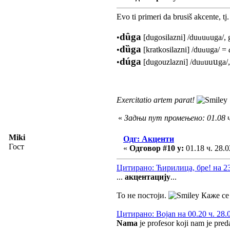
Evo ti primeri da brusiš akcente, tj
dȗga
•
[dugosilazni] /du
u
uga/, 
u
u
dȕga
•
[kratkosilazni] /d
u
uga/ =
u
dúga
u
u
•
[dugouzlazni] /du
u
ga/
u
Exercitatio artem parat!
«
Задњи пут промењено: 01.08 ч
Miki
Одг: Акценти
Гост
«
Одговор #10 у:
01.18 ч. 28.0
Цитирано: Ћирилица, бре! на 23.
...
акцентацију
...
То не постоји.
Каже с
Цитирано: Bojan на 00.20 ч. 28.
Nama
je profesor koji nam je pred