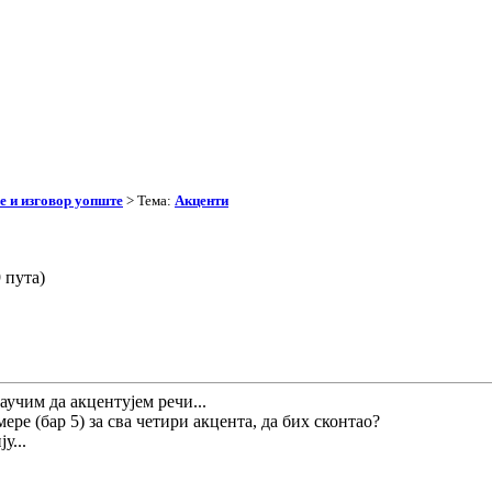
 и изговор уопште
> Тема:
Акценти
 пута)
аучим да акцентујем речи...
ре (бар 5) за сва четири акцента, да бих сконтао?
у...