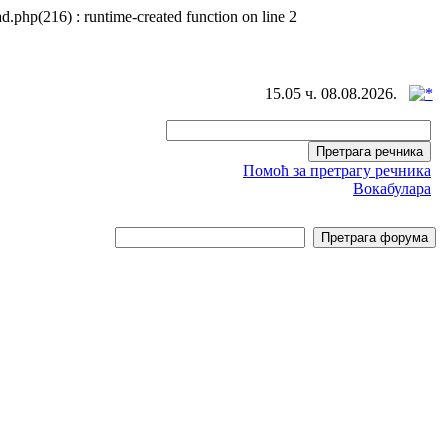
d.php(216) : runtime-created function on line 2
15.05 ч. 08.08.2026.
Помоћ за претрагу речника
Вокабулара