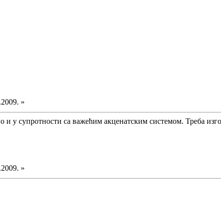
.2009. »
о и у супротности са важећим акценатским системом. Треба изг
.2009. »