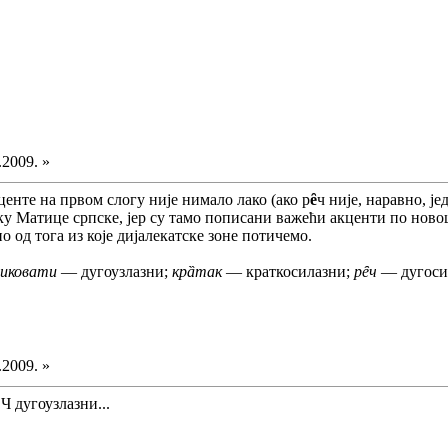
.2009. »
центе на првом слогу није нимало лако (ако р
ȇ
ч није, наравно, ј
ку Матице српске, јер су тамо пописани важећи акценти по новош
 од тога из које дијалекатске зоне потичемо.
ликовати
— дугоузлазни;
крȁтак
— краткосилазни;
рȇч
— дугоси
.2009. »
Ч дугоузлазни...