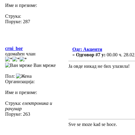
Име и презиме:
Струка:
Поруке: 287
crni_bor
Одг: Акценти
одомаћен члан
«
Одговор #7 у:
00.00 ч. 28.02
Ван мреже
Ја овде никад не бих улазила!
Пол:
Организација:
Име и презиме:
Струка:
електроника и
рачунар
Поруке: 263
Sve se moze kad se hoce.