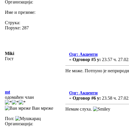
Организација:
Име и презиме:
Струка:
Поруке: 287
Miki
Одг: Акценти
Гост
«
Одговор #5 у:
23.57 ч. 27.02
Не може. Потпуно је неприродн
mt
Одг: Акценти
одомаћен члан
«
Одговор #6 у:
23.58 ч. 27.02
Ван мреже
Немам слуха.
Пол:
Организација: