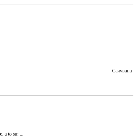
Сачувана
, a to su: ...