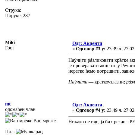
Струка:
Поруке: 287
Miki
Одг: Акценти
Гост
«
Одговор #3 у:
23.39 ч. 27.02
На
ỳ
чити р
á
зликовати кр
ȁ
тке ак
је проверавати акценте у Речни
неретко ћемо погрешити, зависно
Наỳчити
— краткоузлазни;
рáз
mt
Одг: Акценти
одомаћен члан
«
Одговор #4 у:
23.49 ч. 27.02
Ван мреже
Никако не иде, ја бих рекао з РЕ
Пол: