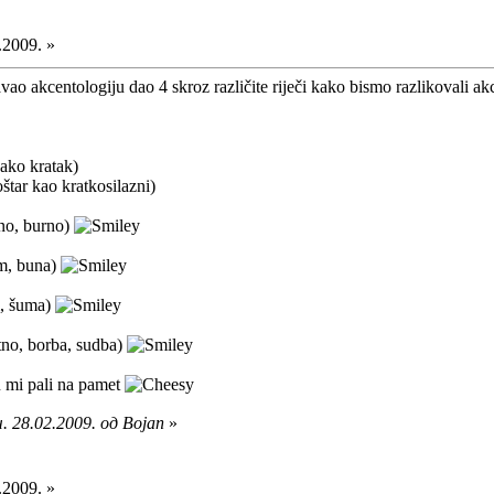
.2009. »
ao akcentologiju dao 4 skroz različite riječi kako bismo razlikovali akc
jako kratak)
štar kao kratkosilazni)
zno, burno)
am, buna)
m, šuma)
itno, borba, sudba)
su mi pali na pamet
 28.02.2009. од Bojan
»
.2009. »