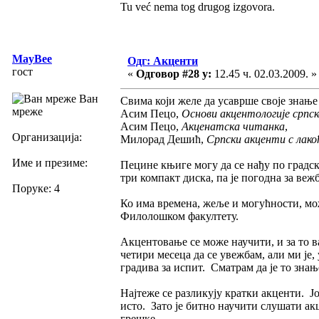
Tu već nema tog drugog izgovora.
MayBee
Одг: Акценти
гост
«
Одговор #28 у:
12.45 ч. 02.03.2009. »
Ван
Свима који желе да усаврше своје знање
мреже
Асим Пецо,
Основи акцентологије српск
Асим Пецо,
Акценатска читанка
,
Организација:
Милорад Дешић,
Српски акценти с лако
Име и презиме:
Пецине књиге могу да се нађу по градс
три компакт диска, па је погодна за веж
Поруке: 4
Ко има времена, жеље и могућности, мо
Филолошком факултету.
Акцентовање се може научити, и за то 
четири месеца да се увежбам, али ми је,
градива за испит. Сматрам да је то знањ
Најтеже се разликују кратки акценти. Ј
исто. Зато је битно научити слушати а
грешке.