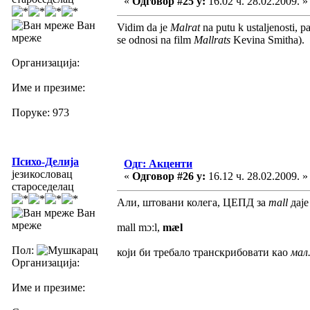
«
Одговор #25 у:
16.02 ч. 28.02.2009. »
Ван
Vidim da je
Malrat
na putu k ustaljenosti, 
мреже
se odnosi na film
Mallrats
Kevina Smitha).
Организација:
Име и презиме:
Поруке: 973
Психо-Делија
Одг: Акценти
језикословац
«
Одговор #26 у:
16.12 ч. 28.02.2009. »
староседелац
Али, штовани колега, ЦЕПД за
mall
дај
Ван
мреже
mall mɔːl,
mæl
Пол:
који би требало транскрибовати као
мал
Организација:
Име и презиме: