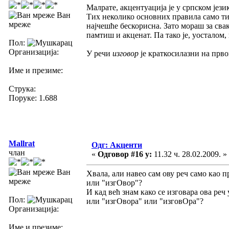
Малрате, акцентуација је у српском јез
Ван
Тих неколико основних правила само ти 
мреже
најчешће бескорисна. Зато мораш за свак
памтиш и акценат. Па тако је, уосталом, 
Пол:
Организација:
У речи
изговор
је краткосилазни на прв
Име и презиме:
Струка:
Поруке: 1.688
Mallrat
Одг: Акценти
члан
«
Одговор #16 у:
11.32 ч. 28.02.2009. »
Ван
Хвала, али навео сам ову реч само као п
мреже
или "изгОвор"?
И кад већ знам како се изговара ова реч
Пол:
или "изгОвора" или "изговОра"?
Организација:
Име и презиме: