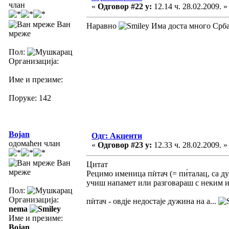
члан
«
Одговор #22 у:
12.14 ч. 28.02.2009. »
Ван
Наравно
Има доста много Срба 
мреже
Пол:
Организација:
Име и презиме:
Поруке: 142
Bojan
Одг: Акценти
одомаћен члан
«
Одговор #23 у:
12.33 ч. 28.02.2009. »
Ван
Цитат
мреже
Рецимо именица пѝтач (= пи́талац, са ду
учиш напамет или разговараш с неким и
Пол:
Организација:
пѝтач - овдје недостаје дужина на а...
nema
Име и презиме:
Bojan