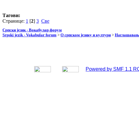
Тагови:
Странице:
1
[
2
]
3
Све
Српски језик - Вокабулар форум
Srpski jezik - Vokabular forum
>
О српском језику и култури
>
Наглашавање
Powered by SMF 1.1 R