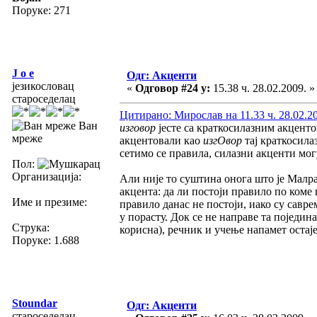
Поруке: 271
J o e
Одг: Акценти
језикословац
«
Одговор #24 у:
15.38 ч. 28.02.2009. »
староседелац
Цитирано: Мирослав на 11.33 ч. 28.02.2
Ван
изговор
јесте са краткосилазним акценто
мреже
акцентовали као
изгОвор
тај краткосила
сетимо се правила, силазни акценти мог
Пол:
Организација:
Али није то суштина онога што је Малра
акцента: да ли постоји правило по коме
Име и презиме:
правило данас не постоји, иако су савр
у порасту. Док се не направе та поједин
Струка:
корисна), речник и учење напамет остаје
Поруке: 1.688
Stoundar
Одг: Акценти
староседелац