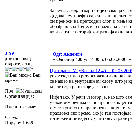
За реч
изговор
ствари стоје овако: реч
го
Додавањем префикса, силазни аценат се
он преноси на претходни слог, и мења кв
обрађено код Пеце, као и мењање акцент
који се тиче историјског развоја акцена
J o e
Одг: Акценти
језикословац
«
Одговор #29 у:
14.09 ч. 05.03.2009. »
староседелац
Цитирано: MayBee на 12.45 ч. 02.03.200
Ван
реч
говор
има краткосилазни акценат на
мреже
се нашао на унутрашњем слогу, што је 
квалитет, тј. постаје узлазни.
Пол:
Организација:
Није тако. У речи
изговор
је, као што сам
у оваквим речима се не преносе акценти
Име и презиме:
и метатонијских преношења акцената ун
прасловенско време, ако је тад постојала
Струка:
интервенише када су у питању стране ре
Поруке: 1.688