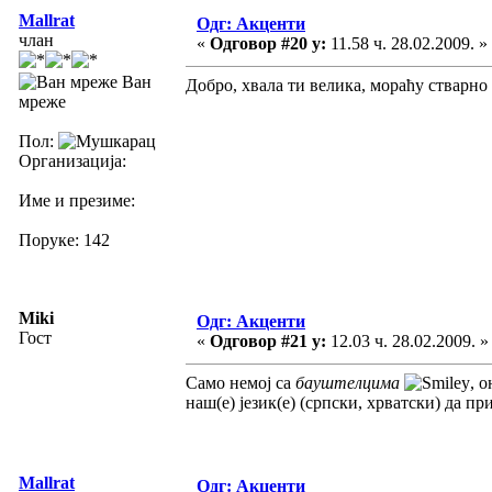
Mallrat
Одг: Акценти
члан
«
Одговор #20 у:
11.58 ч. 28.02.2009. »
Ван
Добро, хвала ти велика, мораћу стварно
мреже
Пол:
Организација:
Име и презиме:
Поруке: 142
Miki
Одг: Акценти
Гост
«
Одговор #21 у:
12.03 ч. 28.02.2009. »
Само немој са
бауштелцима
, 
наш(е) језик(е) (српски, хрватски) да п
Mallrat
Одг: Акценти