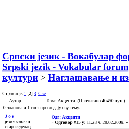
Српски језик - Вокабулар ф
Srpski jezik - Vokabular forum
култури
>
Наглашавање и из
Странице:
1
[
2
]
3
Све
Аутор
Тема: Акценти (Прочитано 40450 пута)
0 чланова и 1 гост прегледају ову тему.
J o e
Одг: Акценти
језикословац
«
Одговор #15 у:
11.28 ч. 28.02.2009. »
староседелац