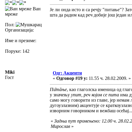
Ван
Је ли онда исто и са речју "питање"? З
мреже
шта да радим кад реч добије још један 
Пол:
Организација:
Име и презиме:
Поруке: 142
Miki
Одг: Акценти
Гост
«
Одговор #19 у:
11.55 ч. 28.02.2009. »
Пи̏тāње
, као глаголска именица од гла
у значењу
упит, реч којом се пита
има д
само могу говорити из главе, јер немам
дугоузлазним) акцентује се краткоузлаз
изворним говорником и вежбаш осећај..
«
Задњи пут промењено: 12.00 ч. 28.02.2
Мирослав
»