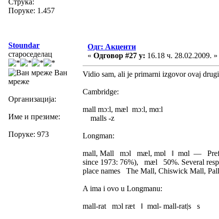
Струка:
Поруке: 1.457
Stoundar
Одг: Акценти
староседелац
«
Одговор #27 у:
16.18 ч. 28.02.2009. »
Ван
Vidio sam, ali je primarni izgovor ovaj drugi
мреже
Cambridge:
Организација:
mall mɔːl, mæl mɔːl, mɑːl
Име и презиме:
malls -z
Поруке: 973
Longman:
mall, Mall mɔl mæl, mɒl ǁ mɑl — Preferen
since 1973: 76%), mæl 50%. Several respo
place names The Mall, Chiswick Mall, Pa
A ima i ovo u Longmanu:
mall-rat mɔl ræt ǁ mɑl- mall-rat|s s