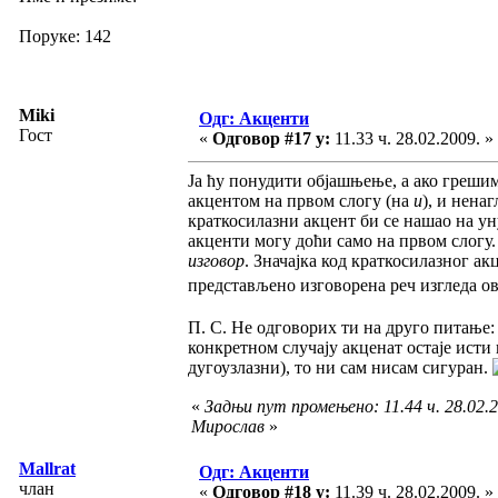
Поруке: 142
Miki
Одг: Акценти
Гост
«
Одговор #17 у:
11.33 ч. 28.02.2009. »
Ја ћу понудити објашњење, а ако греши
акцентом на првом слогу (на
и
), и нен
краткосилазни акцент би се нашао на ун
акценти могу доћи само на првом слогу
изговор
. Значајка код краткосилазног ак
представљено изговорена реч изгледа о
П. С. Не одговорих ти на друго питање:
конкретном случају акценат остаје исти
дугоузлазни), то ни сам нисам сигуран.
«
Задњи пут промењено: 11.44 ч. 28.02.2
Мирослав
»
Mallrat
Одг: Акценти
члан
«
Одговор #18 у:
11.39 ч. 28.02.2009. »