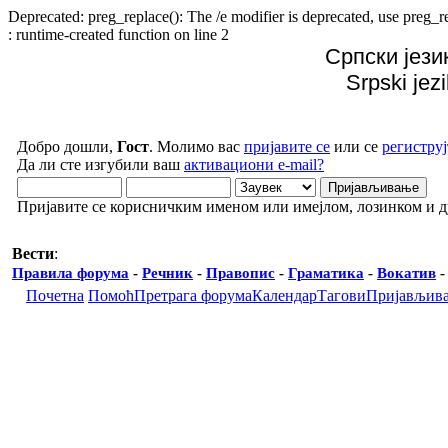
Deprecated: preg_replace(): The /e modifier is deprecated, use preg
: runtime-created function on line 2
Српски јези
Srpski jez
Добро дошли,
Гост
. Молимо вас
пријавите се
или се
региструј
Да ли сте изгубили ваш
активациони e-mail?
Пријавите се корисничким именом или имејлом, лозинком и 
Вести
:
Правила форума
-
Речник
-
Правопис
-
Граматика
-
Вокатив
Почетна
Помоћ
Претрага форума
Календар
Тагови
Пријављив