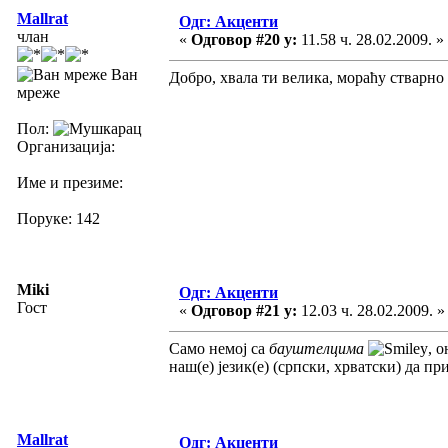
Mallrat
Одг: Акценти
члан
«
Одговор #20 у:
11.58 ч. 28.02.2009. »
Ван
Добро, хвала ти велика, мораћу стварно
мреже
Пол:
Организација:
Име и презиме:
Поруке: 142
Miki
Одг: Акценти
Гост
«
Одговор #21 у:
12.03 ч. 28.02.2009. »
Само немој са
бауштелцима
, 
наш(е) језик(е) (српски, хрватски) да п
Mallrat
Одг: Акценти