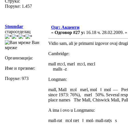
Струка:
Поруке: 1.457
Stoundar
Одг: Акценти
староседелац
«
Одговор #27 у:
16.18 ч. 28.02.2009. »
Ван
Vidio sam, ali je primarni izgovor ovaj drugi
мреже
Cambridge:
Организација:
mall mɔːl, mæl mɔːl, mɑːl
Име и презиме:
malls -z
Поруке: 973
Longman:
mall, Mall mɔl mæl, mɒl ǁ mɑl — Preferen
since 1973: 76%), mæl 50%. Several respo
place names The Mall, Chiswick Mall, Pa
A ima i ovo u Longmanu:
mall-rat mɔl ræt ǁ mɑl- mall-rat|s s