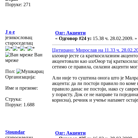
Поруке: 271
J o e
Одг: Акценти
језикословац
«
Одговор #24 у:
15.38 ч. 28.02.2009. »
староседелац
Цитирано: Мирослав на 11.33 ч. 28.02.2
Ван
изговор
јесте са краткосилазним акценто
мреже
акцентовали као
изгОвор
тај краткосила
сетимо се правила, силазни акценти мог
Пол:
Организација:
Али није то суштина онога што је Малра
акцента: да ли постоји правило по коме
Име и презиме:
правило данас не постоји, иако су савр
у порасту. Док се не направе та поједин
Струка:
корисна), речник и учење напамет остаје
Поруке: 1.688
Stoundar
Одг: Акценти
староседелац