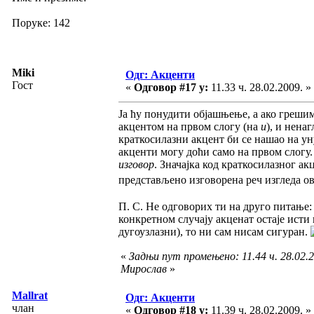
Поруке: 142
Miki
Одг: Акценти
Гост
«
Одговор #17 у:
11.33 ч. 28.02.2009. »
Ја ћу понудити објашњење, а ако греши
акцентом на првом слогу (на
и
), и нен
краткосилазни акцент би се нашао на ун
акценти могу доћи само на првом слогу
изговор
. Значајка код краткосилазног ак
представљено изговорена реч изгледа о
П. С. Не одговорих ти на друго питање:
конкретном случају акценат остаје исти
дугоузлазни), то ни сам нисам сигуран.
«
Задњи пут промењено: 11.44 ч. 28.02.2
Мирослав
»
Mallrat
Одг: Акценти
члан
«
Одговор #18 у:
11.39 ч. 28.02.2009. »