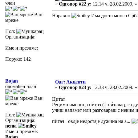
члан
«
Одговор #22 у:
12.14 ч. 28.02.2009. »
Ван
Наравно
Има доста много Срба 
мреже
Пол:
Организација:
Име и презиме:
Поруке: 142
Bojan
Одг: Акценти
одомаћен члан
«
Одговор #23 у:
12.33 ч. 28.02.2009. »
Ван
Цитат
мреже
Рецимо именица пѝтач (= пи́талац, са ду
учиш напамет или разговараш с неким и
Пол:
Организација:
пѝтач - овдје недостаје дужина на а...
nema
Име и презиме:
Bojan