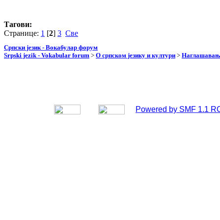
Тагови:
Странице:
1
[
2
]
3
Све
Српски језик - Вокабулар форум
Srpski jezik - Vokabular forum
>
О српском језику и култури
>
Наглашавање
Powered by SMF 1.1 R