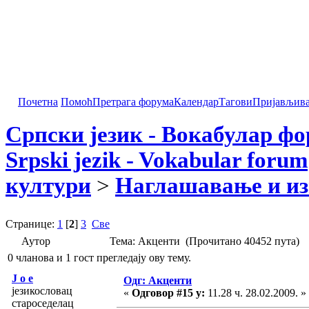
Почетна
Помоћ
Претрага форума
Календар
Тагови
Пријављив
Српски језик - Вокабулар ф
Srpski jezik - Vokabular forum
култури
>
Наглашавање и из
Странице:
1
[
2
]
3
Све
Аутор
Тема: Акценти (Прочитано 40452 пута)
0 чланова и 1 гост прегледају ову тему.
J o e
Одг: Акценти
језикословац
«
Одговор #15 у:
11.28 ч. 28.02.2009. »
староседелац