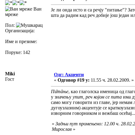
Ван
Је ли онда исто и са речју "питање"? З
мреже
шта да радим кад реч добије још један 
Пол:
Организација:
Име и презиме:
Поруке: 142
Miki
Одг: Акценти
Гост
«
Одговор #19 у:
11.55 ч. 28.02.2009. »
Пи̏тāње
, као глаголска именица од гла
у значењу
упит, реч којом се пита
има д
само могу говорити из главе, јер немам
дугоузлазним) акцентује се краткоузлаз
изворним говорником и вежбаш осећај..
«
Задњи пут промењено: 12.00 ч. 28.02.2
Мирослав
»