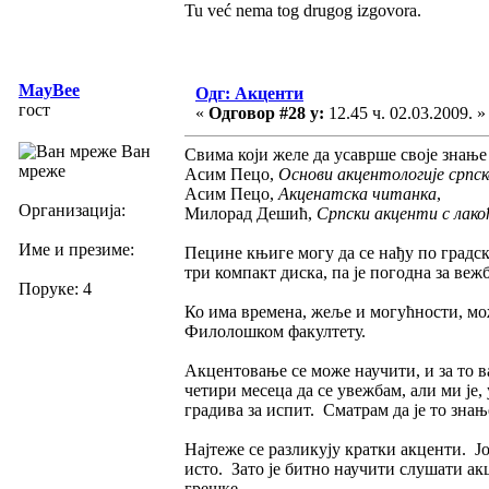
Tu već nema tog drugog izgovora.
MayBee
Одг: Акценти
гост
«
Одговор #28 у:
12.45 ч. 02.03.2009. »
Ван
Свима који желе да усаврше своје знање
мреже
Асим Пецо,
Основи акцентологије српск
Асим Пецо,
Акценатска читанка
,
Организација:
Милорад Дешић,
Српски акценти с лако
Име и презиме:
Пецине књиге могу да се нађу по градс
три компакт диска, па је погодна за веж
Поруке: 4
Ко има времена, жеље и могућности, мо
Филолошком факултету.
Акцентовање се може научити, и за то 
четири месеца да се увежбам, али ми је,
градива за испит. Сматрам да је то знањ
Најтеже се разликују кратки акценти. Ј
исто. Зато је битно научити слушати а
грешке.