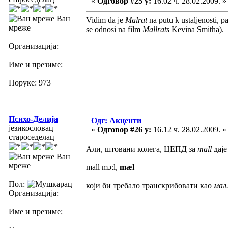
«
Одговор #25 у:
16.02 ч. 28.02.2009. »
Ван
Vidim da je
Malrat
na putu k ustaljenosti, 
мреже
se odnosi na film
Mallrats
Kevina Smitha).
Организација:
Име и презиме:
Поруке: 973
Психо-Делија
Одг: Акценти
језикословац
«
Одговор #26 у:
16.12 ч. 28.02.2009. »
староседелац
Али, штовани колега, ЦЕПД за
mall
дај
Ван
мреже
mall mɔːl,
mæl
Пол:
који би требало транскрибовати као
мал
Организација:
Име и презиме: