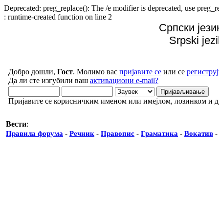
Deprecated: preg_replace(): The /e modifier is deprecated, use preg
: runtime-created function on line 2
Српски јези
Srpski jez
Добро дошли,
Гост
. Молимо вас
пријавите се
или се
региструј
Да ли сте изгубили ваш
активациони e-mail?
Пријавите се корисничким именом или имејлом, лозинком и 
Вести
:
Правила форума
-
Речник
-
Правопис
-
Граматика
-
Вокатив