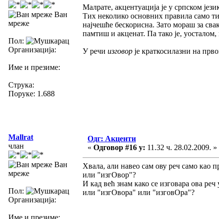
Малрате, акцентуација је у српском јез
Ван
Тих неколико основних правила само ти 
мреже
најчешће бескорисна. Зато мораш за свак
памтиш и акценат. Па тако је, уосталом, 
Пол:
Организација:
У речи
изговор
је краткосилазни на прв
Име и презиме:
Струка:
Поруке: 1.688
Mallrat
Одг: Акценти
члан
«
Одговор #16 у:
11.32 ч. 28.02.2009. »
Ван
Хвала, али навео сам ову реч само као п
мреже
или "изгОвор"?
И кад већ знам како се изговара ова реч
Пол:
или "изгОвора" или "изговОра"?
Организација:
Име и презиме: