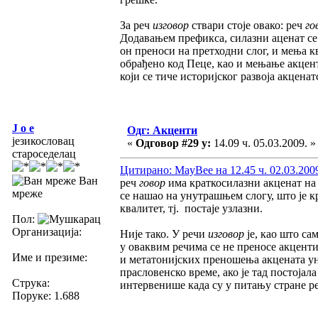
За реч
изговор
ствари стоје овако: реч
го
Додавањем префикса, силазни аценат се
он преноси на претходни слог, и мења кв
обрађено код Пеце, као и мењање акцент
који се тиче историјског развоја акцена
J o e
Одг: Акценти
језикословац
«
Одговор #29 у:
14.09 ч. 05.03.2009. »
староседелац
Цитирано: MayBee на 12.45 ч. 02.03.200
Ван
реч
говор
има краткосилазни акценат на
мреже
се нашао на унутрашњем слогу, што је 
квалитет, тј. постаје узлазни.
Пол:
Организација:
Није тако. У речи
изговор
је, као што сам
у оваквим речима се не преносе акценти
Име и презиме:
и метатонијских преношења акцената ун
прасловенско време, ако је тад постојала
Струка:
интервенише када су у питању стране ре
Поруке: 1.688