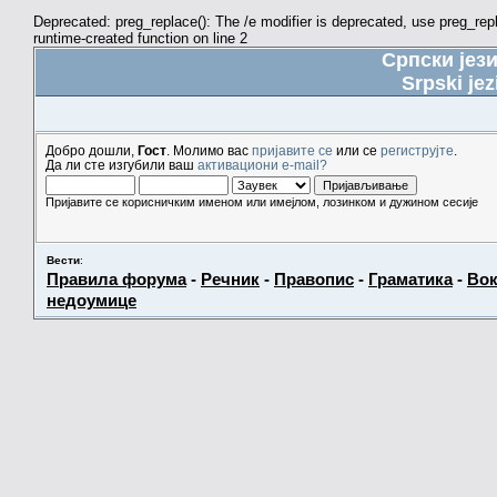
Deprecated: preg_replace(): The /e modifier is deprecated, use preg_re
runtime-created function on line 2
Српски јез
Srpski jez
Добро дошли,
Гост
. Молимо вас
пријавите се
или се
региструјте
.
Да ли сте изгубили ваш
активациони e-mail?
Пријавите се корисничким именом или имејлом, лозинком и дужином сесије
Вести
:
Правила форума
-
Речник
-
Правопис
-
Граматика
-
Вок
недоумице