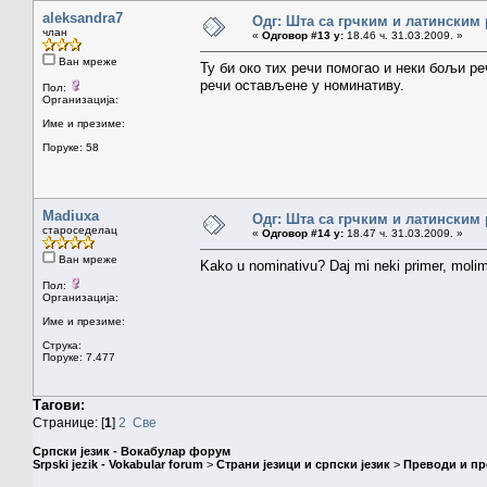
aleksandra7
Одг: Шта са грчким и латинским
члан
«
Одговор #13 у:
18.46 ч. 31.03.2009. »
Ван мреже
Ту би око тих речи помогао и неки бољи р
речи остављене у номинативу.
Пол:
Организација:
Име и презиме:
Поруке: 58
Madiuxa
Одг: Шта са грчким и латинским
староседелац
«
Одговор #14 у:
18.47 ч. 31.03.2009. »
Ван мреже
Kako u nominativu? Daj mi neki primer, molim 
Пол:
Организација:
Име и презиме:
Струка:
Поруке: 7.477
Тагови:
Странице: [
1
]
2
Све
Српски језик - Вокабулар форум
Srpski jezik - Vokabular forum
>
Страни језици и српски језик
>
Преводи и п