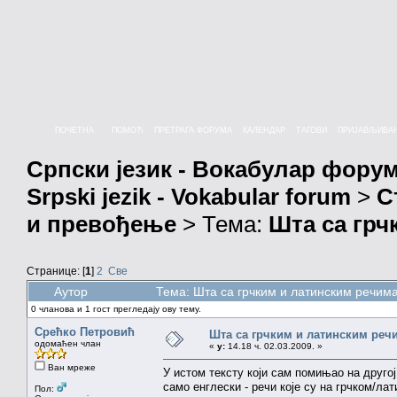
ПОЧЕТНА
ПОМОЋ
ПРЕТРАГА ФОРУМА
КАЛЕНДАР
ТАГОВИ
ПРИЈАВЉИВА
Српски језик - Вокабулар фору
Srpski jezik - Vokabular forum
>
С
и превођење
> Тема:
Шта са грч
Странице: [
1
]
2
Све
Аутор
Тема: Шта са грчким и латинским речим
0 чланова и 1 гост прегледају ову тему.
Срећко Петровић
Шта са грчким и латинским реч
одомаћен члан
«
у:
14.18 ч. 02.03.2009. »
Ван мреже
У истом тексту који сам помињао на другој
само енглески - речи које су на грчком/лат
Пол: