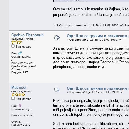
Ovo se radi samo u izuzetnim slučajima, kad
preporučuje da se latinica što manje meša u ćir
«
Задњи пут промењено: 18.49 ч. 13.03.2009. од Brun
Срећко Петровић
Одг: Шта са грчким и латинским
одомаћен члан
«
Одговор #9 у:
17.38 ч. 31.03.2009. »
Ван мреже
Хвала, Бру. Елем, у случају за који сам пи
нама је речено да је принцип да преводимо 
Пол:
Организација:
итд. остављамо онако како стоје у оригин
/
дао лоше примере - поред "логоса" и "теори
Име и презиме:
Срећко Петровић
plerophoria, atopos, euche итд.
Струка:
Поруке: 387
Madiuxa
Одг: Шта са грчким и латинским
староседелац
«
Одговор #10 у:
18.17 ч. 31.03.2009. »
Ван мреже
Pazi, ako je u originalu, koji je engleski, ta 
tim što bih ja te reči iskosila ne bih ih stavlja
Пол:
Организација:
reči pojavljuju u padežima, pa je to onda ma
ćirilicom, ali (opet meni lično) to je mnogo 
Име и презиме:
Струка:
Sad, nisam baš upoznata s filozofijom, ali...
Поруке: 7.477
u zagradi prevod (tj. pojam na srpskom, ne bi