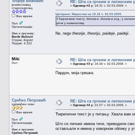
Ђорђе Божовић
RE: Шта са грчким и латинским
језикословац
«
Одговор #2 у:
19.31 ч. 02.03.2009. »
староседелац
Цитирано: Мирослав на 19.18 ч. 02.03.2009.
Ван мреже
У ћирличком тексту:
theoria
-е,
theoria
-и итд.; у латин
речи у номинативу.
Пол:
Организација:
Ne, nego
theorije
,
theoriju
,
paideje
,
paideji
.
Име и презиме:
Đorđe Božović
Струка:
lingvist
Поруке: 4.322
Miki
RE: Шта са грчким и латинским
Гост
«
Одговор #3 у:
19.34 ч. 02.03.2009. »
Пардон, моја грешка.
Срећко Петровић
RE: Шта са грчким и латинским
одомаћен члан
«
Одговор #4 у:
22.07 ч. 02.03.2009. »
Ван мреже
Ћирилични текст је у питању. Хвала вам о
Пол:
Организација:
Што се личних имена тиче, преводили смо 
/
остављали и имена у изворном облику у уг
Име и презиме:
Срећко Петровић