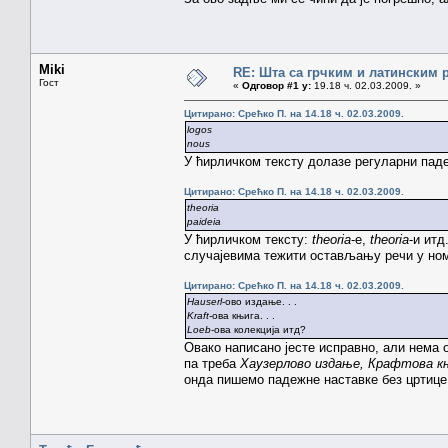
Miki
RE: Шта са грчким и латинским
Гост
«
Одговор #1 у:
19.18 ч. 02.03.2009. »
Цитирано: Срећко П. на 14.18 ч. 02.03.2009.
logos
nous
У ћирличком тексту долазе регуларни паде
Цитирано: Срећко П. на 14.18 ч. 02.03.2009.
theoria
paideia
У ћирличком тексту:
theoria
-е,
theoria
-и итд
случајевима тежити остављању речи у ном
Цитирано: Срећко П. на 14.18 ч. 02.03.2009.
Hauserl
-ово издање. . .
Kraft
-ова књига. . .
Loeb
-ова колекција итд?
Овако написано јесте исправно, али нема
па треба
Хаузерлово издање, Крафтова к
онда пишемо падежне наставке без цртиц