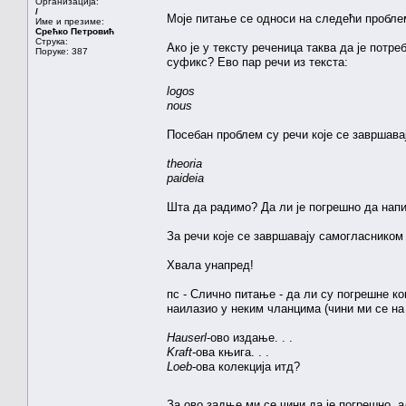
Организација:
/
Моје питање се односи на следећи пробле
Име и презиме:
Срећко Петровић
Струка:
Ако је у тексту реченица таква да је потр
Поруке: 387
суфикс? Ево пар речи из текста:
logos
nous
Посебан проблем су речи које се завршавај
theoria
paideia
Шта да радимо? Да ли је погрешно да на
За речи које се завршавају самогласником 
Хвала унапред!
пс - Слично питање - да ли су погрешне к
наилазио у неким чланцима (чини ми се на 
Hauserl
-ово издање. . .
Kraft
-ова књига. . .
Loeb
-ова колекција итд?
За ово задње ми се чини да је погрешно, а