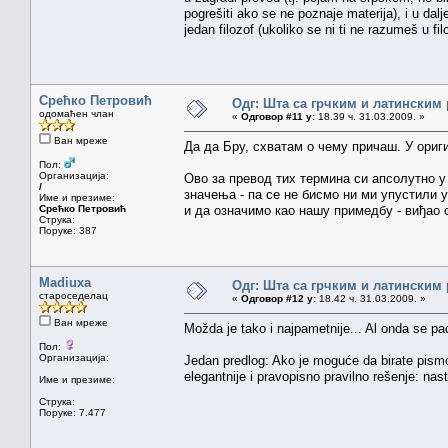
pogrešiti ako se ne poznaje materija), i u da
jedan filozof (ukoliko se ni ti ne razumeš u fil
Срећко Петровић
Одг: Шта са грчким и латинским
одомаћен члан
«
Одговор #11 у:
18.39 ч. 31.03.2009. »
Ван мреже
Да да Бру, схватам о чему причаш. У ориг
Пол:
Организација:
Ово за превод тих термина си апсолутно у 
/
значења - па се не бисмо ни ми упустили у
Име и презиме:
Срећко Петровић
и да означимо као нашу примедбу - виђао 
Струка:
Поруке: 387
Madiuxa
Одг: Шта са грчким и латинским
староседелац
«
Одговор #12 у:
18.42 ч. 31.03.2009. »
Ван мреже
Možda je tako i najpametnije... Al onda se pa
Пол:
Организација:
Jedan predlog: Ako je moguće da birate pismo 
elegantnije i pravopisno pravilno rešenje: nast
Име и презиме:
Струка:
Поруке: 7.477