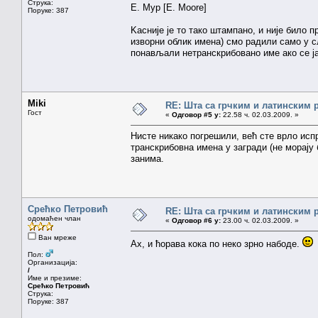
Струка:
Е. Мур [E. Moore]
Поруке: 387
Kасније је то тако штампано, и није било 
изворни облик имена) смо радили само у с
понављали нетранскрибовано име ако се ј
Miki
RE: Шта са грчким и латинским
Гост
«
Одговор #5 у:
22.58 ч. 02.03.2009. »
Нисте никако погрешили, већ сте врло исп
транскрибовна имена у загради (не морају 
занима.
Срећко Петровић
RE: Шта са грчким и латинским
одомаћен члан
«
Одговор #6 у:
23.00 ч. 02.03.2009. »
Ван мреже
Ах, и ћорава кока по неко зрно набоде.
Пол:
Организација:
/
Име и презиме:
Срећко Петровић
Струка:
Поруке: 387