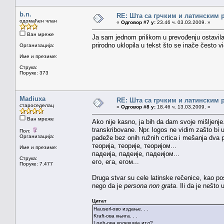
b.n.
RE: Шта са грчким и латинским
одомаћен члан
«
Одговор #7 у:
23.46 ч. 03.03.2009. »
Ван мреже
Ja sam jednom prilikom u prevođenju ostavila 
prirodno uklopila u tekst što se inače često v
Организација:
Име и презиме:
Струка:
Поруке: 373
Madiuxa
RE: Шта са грчким и латинским
староседелац
«
Одговор #8 у:
18.46 ч. 13.03.2009. »
Ван мреже
Ako nije kasno, ja bih da dam svoje mišljenje.
transkribovane. Npr. logos ne vidim zašto bi u
Пол:
Организација:
padeže bez onih ružnih crtica i mešanja dva 
теорија, теорије, теоријом...
Име и презиме:
падеија, падеије, падеијом...
Струка:
его, ега, егом...
Поруке: 7.477
Druga stvar su cele latinske rečenice, kao po
nego da je
persona non grata
. Ili da je nešt
Цитат
Hauserl-ово издање. . .
Kraft-ова књига. . .
Loeb-ова колекција итд?