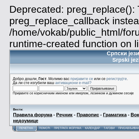
Deprecated: preg_replace(): 
preg_replace_callback instea
/home/vokab/public_html/for
runtime-created function on l
Српски јез
Srpski jez
Добро дошли,
Гост
. Молимо вас
пријавите се
или се
региструјте
.
Да ли сте изгубили ваш
активациони e-mail?
Пријавите се корисничким именом или имејлом, лозинком и дужином сесије
Вести
:
Правила форума
-
Речник
-
Правопис
-
Граматика
-
Вок
недоумице
ПОЧЕТНА
ПОМОЋ
ПРЕТРАГА ФОРУМА
КАЛЕНДАР
ТАГОВИ
ПРИЈАВЉИВА