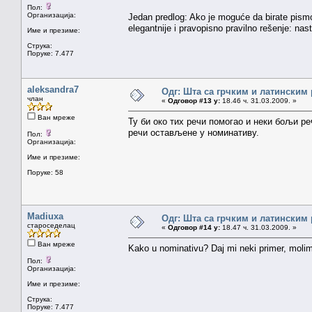
Пол:
Организација:
Jedan predlog: Ako je moguće da birate pismo 
elegantnije i pravopisno pravilno rešenje: nast
Име и презиме:
Струка:
Поруке: 7.477
aleksandra7
Одг: Шта са грчким и латинским
члан
«
Одговор #13 у:
18.46 ч. 31.03.2009. »
Ван мреже
Ту би око тих речи помогао и неки бољи р
речи остављене у номинативу.
Пол:
Организација:
Име и презиме:
Поруке: 58
Madiuxa
Одг: Шта са грчким и латинским
староседелац
«
Одговор #14 у:
18.47 ч. 31.03.2009. »
Ван мреже
Kako u nominativu? Daj mi neki primer, molim 
Пол:
Организација:
Име и презиме:
Струка:
Поруке: 7.477