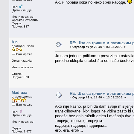
Ах, и ћорава кока по неко зрно набоде.
Пол:
Организација:
/
Име и презиме:
Срећко Петровић
Струка:
Поруке: 387
b.n.
RE: Шта са грчким и латинским
одомаћен члан
«
Одговор #7 у:
23.46 ч. 03.03.2009. »
Ван мреже
Ja sam jednom prilikom u prevođenju ostavila 
prirodno uklopila u tekst što se inače često v
Организација:
Име и презиме:
Струка:
Поруке: 373
Madiuxa
RE: Шта са грчким и латинским
староседелац
«
Одговор #8 у:
18.46 ч. 13.03.2009. »
Ван мреже
Ako nije kasno, ja bih da dam svoje mišljenje.
transkribovane. Npr. logos ne vidim zašto bi u
Пол:
Организација:
padeže bez onih ružnih crtica i mešanja dva 
теорија, теорије, теоријом...
Име и презиме:
падеија, падеије, падеијом...
Струка:
его, ега, егом...
Поруке: 7.477