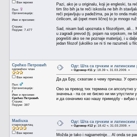
Ван мреже
Pazi, ako je u originalu, koji je engleski, ta 
tim što bih ja te reči iskosila ne bih ih stavlja
Пол:
Организација:
reči pojavljuju u padežima, pa je to onda ma
ćirilicom, ali (opet meni lično) to je mnogo 
Име и презиме:
Струка:
Sad, nisam baš upoznata s filozofijom, ali...
Поруке: 7.477
u zagradi prevod (tj. pojam na srpskom, ne bi
pogrešiti ako se ne poznaje materija), i u da
jedan filozof (ukoliko se ni ti ne razumeš u fil
Срећко Петровић
Одг: Шта са грчким и латинским
одомаћен члан
«
Одговор #11 у:
18.39 ч. 31.03.2009. »
Ван мреже
Да да Бру, схватам о чему причаш. У ориг
Пол:
Организација:
Ово за превод тих термина си апсолутно у 
/
значења - па се не бисмо ни ми упустили у
Име и презиме:
Срећко Петровић
и да означимо као нашу примедбу - виђао 
Струка:
Поруке: 387
Madiuxa
Одг: Шта са грчким и латинским
староседелац
«
Одговор #12 у:
18.42 ч. 31.03.2009. »
Ван мреже
Možda je tako i najpametnije... Al onda se pa