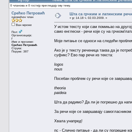
0 чланова и 0 гостију прегледају ову тему.
Срећко Петровић
Шта са грчким и латинским реч
одомаћен члан
«
у:
14.18 ч. 02.03.2009. »
Ван мреже
У истом тексту који сам помињао на другој
само енглески - речи које су на грчком/лат
Пол:
Организација:
/
Моје питање се односи на следећи пробле
Име и презиме:
Срећко Петровић
Струка:
Ако је у тексту реченица таква да је потр
Поруке: 387
суфикс? Ево пар речи из текста:
logos
nous
Посебан проблем су речи које се завршавај
theoria
paideia
Шта да радимо? Да ли је погрешно да на
За речи које се завршавају самогласником 
Хвала унапред!
пс - Слично питање - да ли су погрешне к