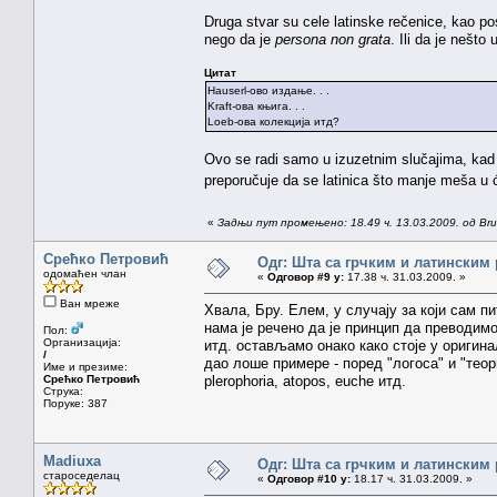
Druga stvar su cele latinske rečenice, kao po
nego da je
persona non grata
. Ili da je nešt
Цитат
Hauserl-ово издање. . .
Kraft-ова књига. . .
Loeb-ова колекција итд?
Ovo se radi samo u izuzetnim slučajima, kad
preporučuje da se latinica što manje meša u ćir
«
Задњи пут промењено: 18.49 ч. 13.03.2009. од Brun
Срећко Петровић
Одг: Шта са грчким и латинским
одомаћен члан
«
Одговор #9 у:
17.38 ч. 31.03.2009. »
Ван мреже
Хвала, Бру. Елем, у случају за који сам пи
нама је речено да је принцип да преводимо 
Пол:
Организација:
итд. остављамо онако како стоје у оригин
/
дао лоше примере - поред "логоса" и "теори
Име и презиме:
Срећко Петровић
plerophoria, atopos, euche итд.
Струка:
Поруке: 387
Madiuxa
Одг: Шта са грчким и латинским
староседелац
«
Одговор #10 у:
18.17 ч. 31.03.2009. »