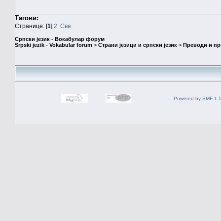
Тагови:
Странице: [
1
]
2
Све
Српски језик - Вокабулар форум
Srpski jezik - Vokabular forum
>
Страни језици и српски језик
>
Преводи и п
Powered by SMF 1.