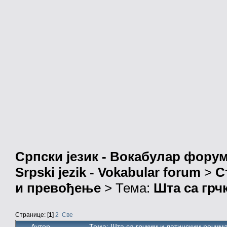
Српски језик - Вокабулар фору
Srpski jezik - Vokabular forum
>
С
и превођење
> Тема:
Шта са грч
Странице: [
1
]
2
Све
Аутор
Тема: Шта са грчким и латинским речим