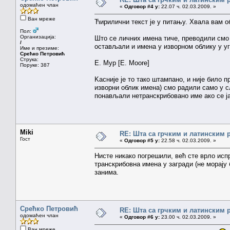
одомаћен члан
«
Одговор #4 у:
22.07 ч. 02.03.2009. »
Ван мреже
Ћирилични текст је у питању. Хвала вам о
Пол:
Организација:
Што се личних имена тиче, преводили смо 
/
остављали и имена у изворном облику у уг
Име и презиме:
Срећко Петровић
Струка:
Е. Мур [E. Moore]
Поруке: 387
Kасније је то тако штампано, и није било 
изворни облик имена) смо радили само у с
понављали нетранскрибовано име ако се ј
Miki
RE: Шта са грчким и латинским
Гост
«
Одговор #5 у:
22.58 ч. 02.03.2009. »
Нисте никако погрешили, већ сте врло исп
транскрибовна имена у загради (не морају 
занима.
Срећко Петровић
RE: Шта са грчким и латинским
одомаћен члан
«
Одговор #6 у:
23.00 ч. 02.03.2009. »
Ван мреже