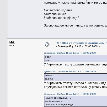
наилазио у неким чланцима (чини ми се на 
Hauserl
-ово издање. . .
Kraft
-ова књига. . .
Loeb
-ова колекција итд?
За ово задње ми се чини да је погрешно, а
Miki
RE: Шта са грчким и латинским
Гост
«
Одговор #1 у:
19.18 ч. 02.03.2009. »
Цитирано: Срећко П. на 14.18 ч. 02.03.2009.
logos
nous
У ћирличком тексту долазе регуларни паде
Цитирано: Срећко П. на 14.18 ч. 02.03.2009.
theoria
paideia
У ћирличком тексту:
theoria
-е,
theoria
-и итд
случајевима тежити остављању речи у ном
Цитирано: Срећко П. на 14.18 ч. 02.03.2009.
Hauserl
-ово издање. . .
Kraft
-ова књига. . .
Loeb
-ова колекција итд?