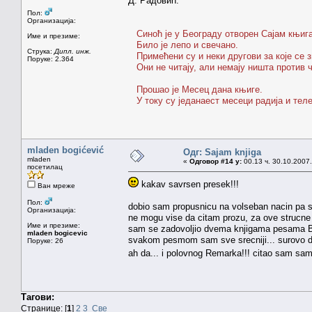
Д. Радовић:
Пол:
Организација:
Синоћ је у Београду отворен Сајам књига
Име и презиме:
Било је лепо и свечано.
Струка:
Дипл. инж.
Примећени су и неки другови за које се зн
Поруке: 2.364
Они не читају, али немају ништа против 
Прошао је Месец дана књиге.
У току су једанаест месеци радија и теле
mladen bogićević
Одг: Sajam knjiga
mladen
«
Одговор #14 у:
00.13 ч. 30.10.2007.
посетилац
kakav savrsen presek!!!
Ван мреже
Пол:
dobio sam propusnicu na volseban nacin pa sa
Организација:
ne mogu vise da citam prozu, za ove strucne 
Име и презиме:
sam se zadovoljio dvema knjigama pesama Bu
mladen bogicevic
svakom pesmom sam sve srecniji... surovo do
Поруке: 26
ah da... i polovnog Remarka!!! citao sam samo
Тагови:
Странице: [
1
]
2
3
Све