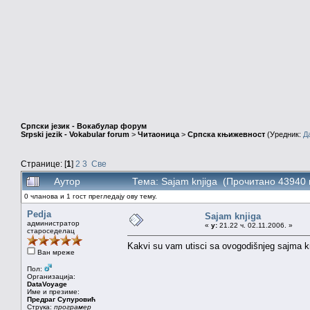
Српски језик - Вокабулар форум
Srpski jezik - Vokabular forum
>
Читаоница
>
Српска књижевност
(Уредник:
Д
Странице: [
1
]
2
3
Све
Аутор
Тема: Sajam knjiga (Прочитано 43940 
0 чланова и 1 гост прегледају ову тему.
Pedja
Sajam knjiga
администратор
«
у:
21.22 ч. 02.11.2006. »
староседелац
Kakvi su vam utisci sa ovogodišnjeg sajma k
Ван мреже
Пол:
Организација:
DataVoyage
Име и презиме:
Предраг Супуровић
Струка:
програмер