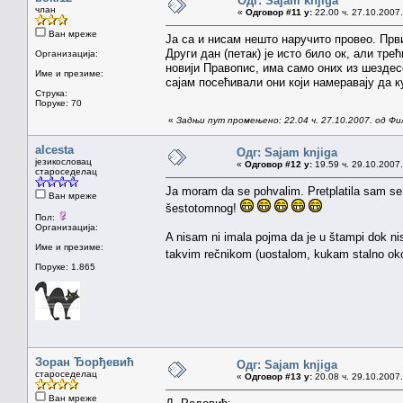
Одг: Sajam knjiga
члан
«
Одговор #11 у:
22.00 ч. 27.10.2007.
Ван мреже
Ја са и нисам нешто наручито провео. Прв
Други дан (петак) је исто било ок, али тр
Организација:
новији Правопис, има само оних из шездес
Име и презиме:
сајам посећивали они који намеравају да к
Струка:
Поруке: 70
«
Задњи пут промењено: 22.04 ч. 27.10.2007. од Ф
alcesta
Одг: Sajam knjiga
језикословац
«
Одговор #12 у:
19.59 ч. 29.10.2007.
староседелац
Ja moram da se pohvalim. Pretplatila sam se 
Ван мреже
šestotomnog!
Пол:
Организација:
A nisam ni imala pojma da je u štampi dok n
Име и презиме:
takvim rečnikom (uostalom, kukam stalno ok
Поруке: 1.865
Зоран Ђорђевић
Одг: Sajam knjiga
староседелац
«
Одговор #13 у:
20.08 ч. 29.10.2007.
Ван мреже