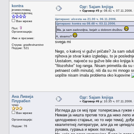
kontra
Одг: Sajam knjiga
језикословац
«
Одговор #5 у:
08.41 ч. 07.11.2006.
староседелац
Цитирано: alcesta на 21.00 ч. 06.11.2006.
Ван мреже
Цитирано: kontra на 08.48 ч. 03.11.2006.
Пол:
Ma, ja sam zadovoljna, bejah u dobrom društvu
Организација:
A, stvarno?
Име и презиме:
svega mi
Струка:
građevinarstvo
Поруке: 521
Nego, o kakvoj vi gužvi pričate? Ja sam odu
njihova je stvar kako izgledaju, to je posle
Uostalom, najveće su gužve bile oko knjiga k
"filozofske" tog ranga. Nisam primetila da s
petnaest celih minuta), niti da su mi mnogo s
uopšte nisam imala problema oko kupovine
Ана Ливија
Одг: Sajam knjiga
Плурабел
«
Одговор #6 у:
10.35 ч. 07.11.2006.
члан
Изгледа да се мој праг толерисања гужве 
Ван мреже
Немам ја ништа против тога да неко лепо 
целодневно стајање, но то није тема), дође
Организација:
квалитетној литератури, али да не цепидл
Поруке: 76
рукама, гурања и мрких погледа.