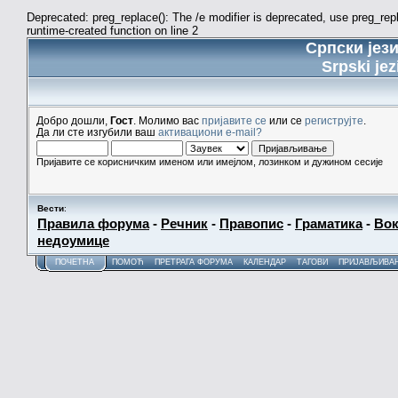
Deprecated: preg_replace(): The /e modifier is deprecated, use preg_re
runtime-created function on line 2
Српски јез
Srpski jez
Добро дошли,
Гост
. Молимо вас
пријавите се
или се
региструјте
.
Да ли сте изгубили ваш
активациони e-mail?
Пријавите се корисничким именом или имејлом, лозинком и дужином сесије
Вести
:
Правила форума
-
Речник
-
Правопис
-
Граматика
-
Вок
недоумице
ПОЧЕТНА
ПОМОЋ
ПРЕТРАГА ФОРУМА
КАЛЕНДАР
ТАГОВИ
ПРИЈАВЉИВА