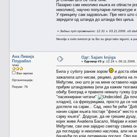
Пазарио сам неколико књига из области јез
неколико), научно популарне литературе и
У принципу сам задовољан. Пре него што с
зврндати од штанда до штанда без циља.
«
Задњи пут промењено: 12.31 ч. 03.11.2006. од dar
Nevolja s ovim svetom je ta što su glupi tako sigurni, a 
Ана Ливија
Одг: Sajam knjiga
Плурабел
«
Одговор #3 у:
12.24 ч. 06.11.2006.
члан
Била у суботу раном зором
и доста оби
Ван мреже
зажалила што нисам, рецимо, добила на 
Организација:
Међутим, оно што је на мене оставило најв
приђем штандовима (или да кажем тезгама?
Поруке: 76
обиђу Београд и правиле немалу гужву (ср
"пасионирани читачи"
. Да по
хладно), са фризурицама, просто да се чо
доспеле на сајам... Сад, неко ће рећи "Доб
начин сајам књига постаје "фенси" место н
сајму књига". Додуше, да не грешим душу,
којих живе Анабела Басало, Мирјам и комп
Међутим, сви они заједно сметају свима о
да погледају и неколико наслова, али не 
бацајући по који летимичан поглед. Ово в