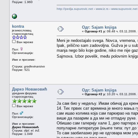
Поруке: 1.960
http://pedja.supurovic.net
-
www.iz.rs
-
www.supurovic.net
kontra
Одг: Sajam knjiga
језикословац
«
Одговор #1 у:
08.48 ч. 03.11.2006.
староседелац
Meni je nedostajalo svega. Novca, vremena, st
Ван мреже
Ipak, prilično sam zadovoljna. Gužva je u sub
Пол:
manja nego bilo koje godine, niko me nije gazi
Организација:
Sajmova. Izbor povelik, među polovnim knji
Име и презиме:
Струка:
građevinarstvo
Поруке: 521
Дарко Новаковић
Одг: Sajam knjiga
уредник форума
«
Одговор #2 у:
10.20 ч. 03.11.2006.
староседелац
Ја сам био у недељу. Имам обичај да крен
Ван мреже
14. Тих првих сат времена је много мања 
сам ишао колима која сам паркирао на парк
Пол:
Организација:
више да пазарим а да ми не отпадну руке.
Обишао сам галерију хале 1, део партера 
Име и презиме:
Дарко Новаковић
популарне литературе (књиге типа: пут до 
Струка:
dipl. el. inž.
То сам заобилазио јер не одговара мом уку
Поруке: 1.049
је сличан што се тога тиче.