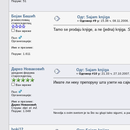
Поруке: 51
Бојан Башић
Одг: Sajam knjiga
језикословац
«
Одговор #9 у:
15.38 ч. 08.11.2006.
староседелац
Tamo se prodaju knjige, a ne (jedna) knjiga.
S
Ван мреже
Пол:
Организација:
Име и презиме:
Поруке: 1.611
Дарко Новаковић
Одг: Sajam knjiga
уредник форума
«
Одговор #10 у:
21.33 ч. 27.10.2007.
староседелац
Имате ли неку препоруку шта узети на сај
Ван мреже
Пол:
Организација:
Име и презиме:
Дарко Новаковић
Струка:
dipl. el. inž.
Поруке: 1.049
Nevolja s ovim svetom je ta što su glupi tako sigurni, a 
boki12