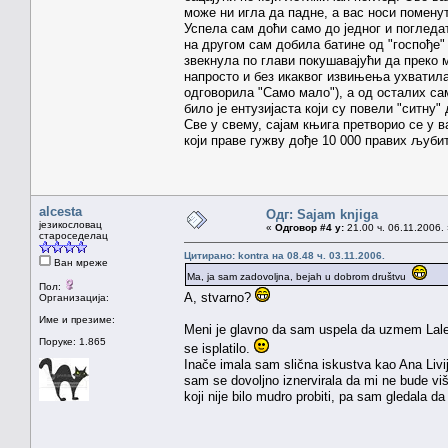
може ни игла да падне, а вас носи помену
Успела сам доћи само до једног и погледат
на другом сам добила батине од "госпође" 
звекнула по глави покушавајући да преко 
напросто и без икаквог извињења ухватила
одговорила "Само мало"), а од осталих са
било је ентузијаста који су повели "ситну"
Све у свему, сајам књига претворио се у 
који праве гужву дође 10 000 правих љуби
alcesta
Одг: Sajam knjiga
језикословац
«
Одговор #4 у:
21.00 ч. 06.11.2006.
староседелац
Цитирано: kontra на 08.48 ч. 03.11.2006.
Ван мреже
Ma, ja sam zadovoljna, bejah u dobrom društvu
Пол:
A, stvarno?
Организација:
Име и презиме:
Meni je glavno da sam uspela da uzmem Lalev
Поруке: 1.865
se isplatilo.
Inače imala sam slična iskustva kao Ana Livij
sam se dovoljno iznervirala da mi ne bude vi
koji nije bilo mudro probiti, pa sam gledala d