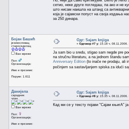
Но, није да само критикујем. Било је лепо
сетио, неке друге погледаш, па ако и не 
што нисам наишла на штанд са антикварни
која је сајамски попуст на своја издања н
за 250 динара.
Бојан Башић
Одг: Sajam knjiga
језикословац
«
Одговор #7 у:
15.18 ч. 08.11.2006.
староседелац
Ja sam bio u sredu, stigao sam negde pre pod
Ван мреже
na stručnu literaturu, a na jednom štandu sa
Пол:
Anniversary Edition
(to inače ne prodaju, ali 
Организација:
počinjem sa sastavljanjem spiska za idući s
Име и презиме:
Поруке: 1.611
Данијела
Одг: Sajam knjiga
сарадник
«
Одговор #8 у:
15.35 ч. 08.11.2006.
члан
Кад ми се у тексту појави "Сајам књигА" 
Ван мреже
Пол:
Организација:
Име и презиме: