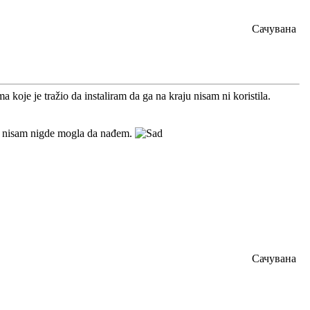
Сачувана
 koje je tražio da instaliram da ga na kraju nisam ni koristila.
ali nisam nigde mogla da nađem.
Сачувана