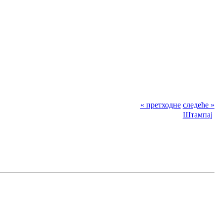
« претходне
следеће »
Штампај