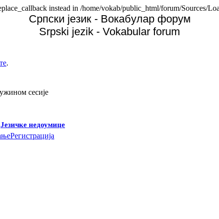
replace_callback instead in /home/vokab/public_html/forum/Sources/Loa
Српски језик - Вокабулар форум
Srpski jezik - Vokabular forum
те
.
дужином сесије
-
Језичке недоумице
ање
Регистрација