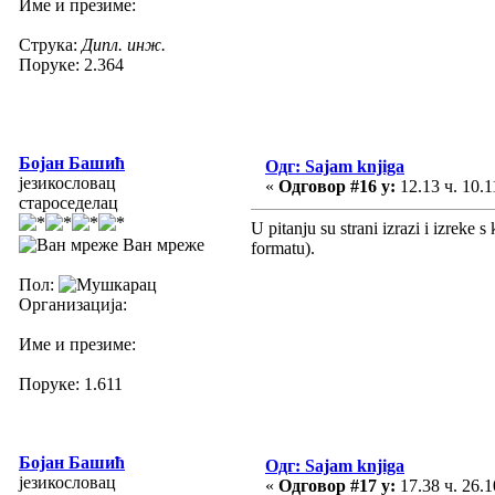
Име и презиме:
Струка:
Дипл. инж.
Поруке: 2.364
Бојан Башић
Одг: Sajam knjiga
језикословац
«
Одговор #16 у:
12.13 ч. 10.1
староседелац
U pitanju su strani izrazi i izreke 
Ван мреже
formatu).
Пол:
Организација:
Име и презиме:
Поруке: 1.611
Бојан Башић
Одг: Sajam knjiga
језикословац
«
Одговор #17 у:
17.38 ч. 26.1