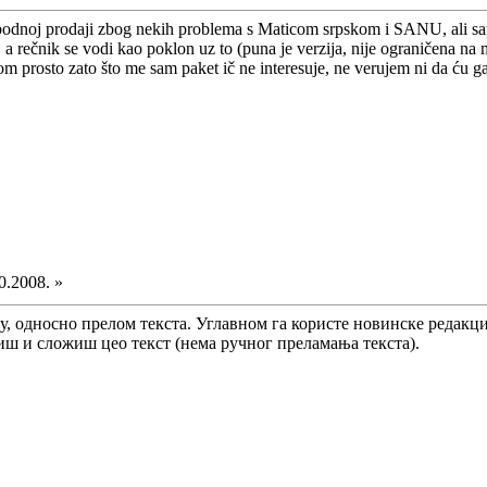
lobodnoj prodaji zbog nekih problema s Maticom srpskom i SANU, ali sa
ć, a rečnik se vodi kao poklon uz to (puna je verzija, nije ograničena na 
 prosto zato što me sam paket ič ne interesuje, ne verujem ni da ću ga
0.2008. »
ду, односно прелом текста. Углавном га користе новинске редакциј
 и сложиш цео текст (нема ручног преламања текста).