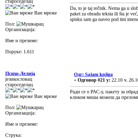
староседелац
Da, to je taj rečnik. Nema ga u s
Ван мреже
paket za obradu teksta ili šta je ve
spisku sam ga naveo pod tim imenom
Пол:
Организација:
Име и презиме:
Поруке: 1.611
Психо-Делија
Одг: Sajam knjiga
језикословац
«
Одговор #21 у:
22.10 ч. 26.1
староседелац
Ради се о РАС-у, пакету за обра
Ван мреже
кликом миша можеш да преломиш
Пол:
Организација:
Име и презиме:
Струка: