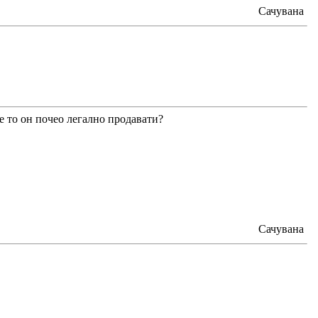
Сачувана
е то он почео легално продавати?
Сачувана