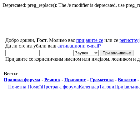
Deprecated: preg_replace(): The /e modifier is deprecated, use preg_
Добро дошли,
Гост
. Молимо вас
пријавите се
или се
региструј
Да ли сте изгубили ваш
активациони e-mail?
Пријавите се корисничким именом или имејлом, лозинком и 
Вести
:
Правила форума
-
Речник
-
Правопис
-
Граматика
-
Вокатив
Почетна
Помоћ
Претрага форума
Календар
Тагови
Пријављив