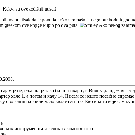
 Kakvi su ovogodišnji utisci?
, ali imam utisak da je ponuda nešto siromašnija nego prethodnih godi
am greškom dve knjige kupio po dva puta.
Ako nekog zanima š
0.2008. »
 сајам је недеља, па је тако било и овај пут. Волим да одем већ у
артер хале 1, а потом и халу 14. Нисам се нешто посебно спрем
су овогодишње биле мало квалитетније. Ево књига које сам куп
ве
зичких инструмената и великих композитора
вова