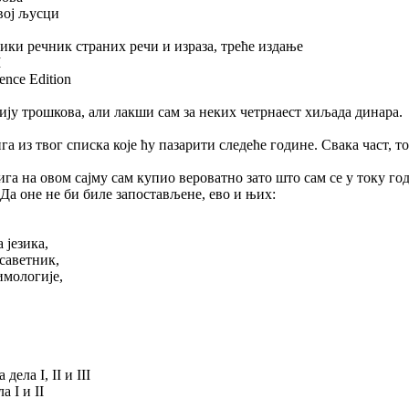
вој љусци
ки речник страних речи и израза, треће издање
I
ence Edition
ју трошкова, али лакши сам за неких четрнаест хиљада динара
а из твог списка које ћу пазарити следеће године. Свака част, то
га на овом сајму сам купио вероватно зато што сам се у току г
Да оне не би биле запостављене, ево и њих:
 језика,
саветник,
имологије,
ла I, II и III
 I и II