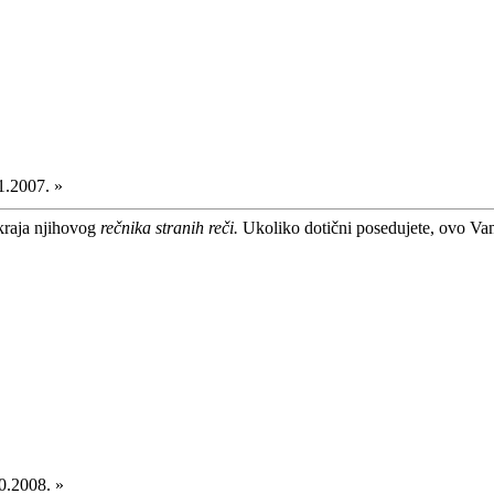
1.2007. »
s kraja njihovog
rečnika stranih reči.
Ukoliko dotični posedujete, ovo Vam 
0.2008. »