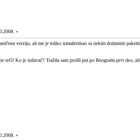
0.2008. »
ničenu verziju, ali me je toliko izmaltretirao sa nekim dodatnim paketima
rbe reči! Ko je izdavač? Tražila sam prošli put po Beogradu prvi deo, 
0.2008. »