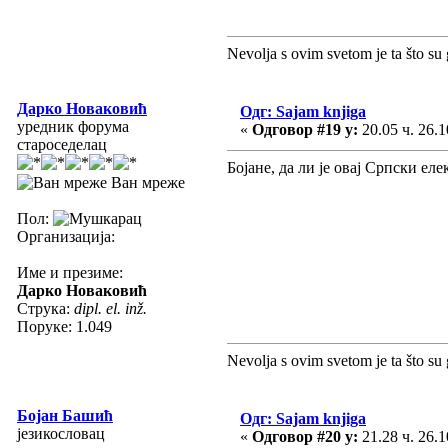
Nevolja s ovim svetom je ta što su 
Дарко Новаковић
Одг: Sajam knjiga
уредник форума
«
Одговор #19 у:
20.05 ч. 26.1
староседелац
Бојане, да ли је овај Српски е
Ван мреже
Пол:
Организација:
Име и презиме:
Дарко Новаковић
Струка:
dipl. el. inž.
Поруке: 1.049
Nevolja s ovim svetom je ta što su 
Бојан Башић
Одг: Sajam knjiga
језикословац
«
Одговор #20 у:
21.28 ч. 26.1