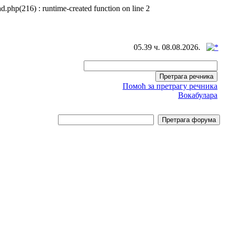
d.php(216) : runtime-created function on line 2
05.39 ч. 08.08.2026.
Помоћ за претрагу речника
Вокабулара