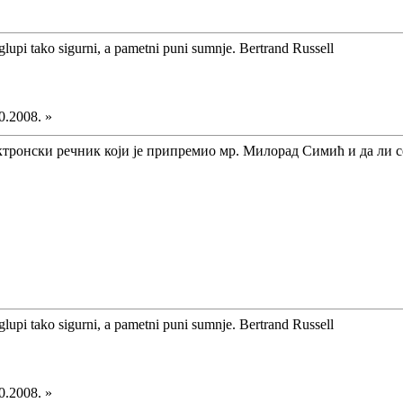
glupi tako sigurni, a pametni puni sumnje. Bertrand Russell
0.2008. »
лектронски речник који је припремио мр. Милорад Симић и да ли с
glupi tako sigurni, a pametni puni sumnje. Bertrand Russell
0.2008. »