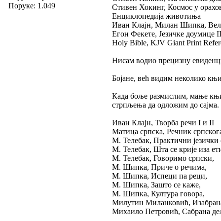
Поруке: 1.049
Стивен Хокинг, Космос у орахо
Енциклопедија животиња
Иван Клајн, Милан Шипка, Вели
Егон Фекете, Језичке доумице I
Holy Bible, KJV Giant Print Refer
Нисам водио прецизну евиденци
Бојане, већ видим неколико књиг
Када боље размислим, мање књи
стрпљења да одложим до сајма. 
Иван Клајн, Творба речи I и II
Матица српска, Речник српскога
М. Телебак, Практични језички 
М. Телебак, Шта се крије иза ет
М. Телебак, Говоримо српски,
М. Шипка, Приче о речима,
М. Шипка, Испеци па реци,
М. Шипка, Зашто се каже,
М. Шипка, Култура говора,
Милутин Миланковић, Изабрана де
Михаило Петровић, Сабрана дела