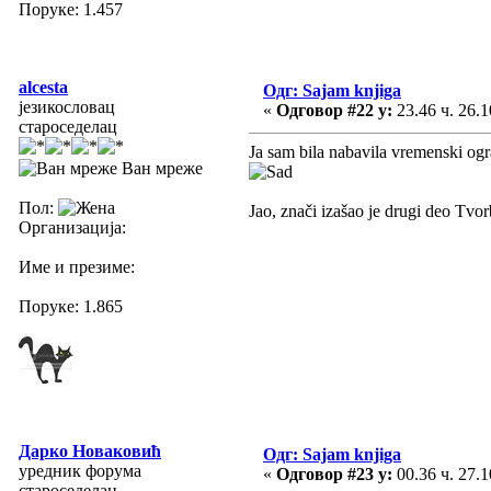
Поруке: 1.457
alcesta
Одг: Sajam knjiga
језикословац
«
Одговор #22 у:
23.46 ч. 26.1
староседелац
Ja sam bila nabavila vremenski ogra
Ван мреже
Пол:
Jao, znači izašao je drugi deo Tvo
Организација:
Име и презиме:
Поруке: 1.865
Дарко Новаковић
Одг: Sajam knjiga
уредник форума
«
Одговор #23 у:
00.36 ч. 27.1
староседелац