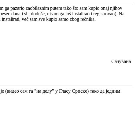
m ga pazario zaobilaznim putem tako što sam kupio onaj njihov
mesec dana i sl.; doduše, nisam ga još instalirao i registrovao). Na
 instalirati, već sam sve kupio samo zbog rečnika.
Сачувана
е (видео сам га "на делу" у Гласу Српске) тако да једним