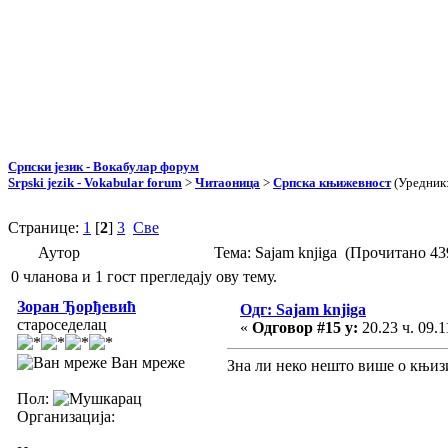
Српски језик - Вокабулар форум
Srpski jezik - Vokabular forum
>
Читаоница
>
Српска књижевност
(Уредник
Странице:
1
[
2
]
3
Све
Аутор
Тема: Sajam knjiga (Прочитано 43
0 чланова и 1 гост прегледају ову тему.
Зоран Ђорђевић
Одг: Sajam knjiga
староседелац
«
Одговор #15 у:
20.23 ч. 09.1
Ван мреже
Зна ли неко нешто више о књизи
Пол:
Организација: