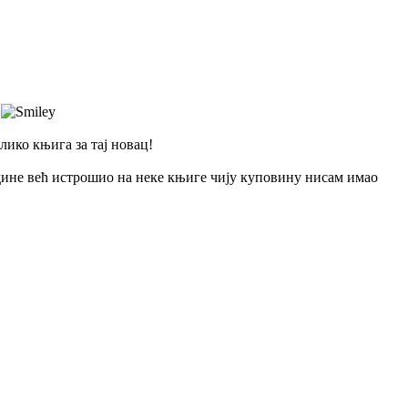
.
лико књига за тај новац!
одине већ истрошио на неке књиге чију куповину нисам имао