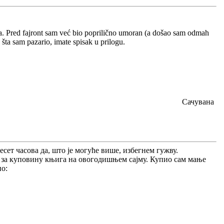
na. Pred fajront sam već bio poprilično umoran (a došao sam odmah
ta sam pazario, imate spisak u prilogu.
Сачувана
 десет часова да, што је могуће више, избегнем гужву.
ао за куповину књига на овогодишњем сајму. Купио сам мање
ио: