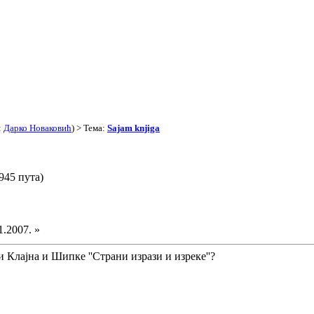
:
Дарко Новаковић
) > Тема:
Sajam knjiga
945 пута)
1.2007. »
 Клајна и Шипке ''Страни изрази и изреке''?