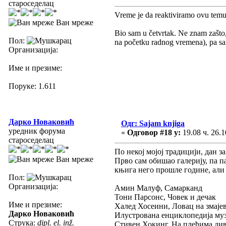
староседелац
Vreme je da reaktiviramo ovu temu.
Ван мреже
Bio sam u četvrtak. Ne znam zašto
Пол:
na početku radnog vremena), pa s
Организација:
Име и презиме:
Поруке: 1.611
Дарко Новаковић
Одг: Sajam knjiga
уредник форума
«
Одговор #18 у:
19.08 ч. 26.1
староседелац
По некој мојој традицији, дан за
Ван мреже
Прво сам обишао галерију, па п
књига него прошле године, али 
Пол:
Организација:
Амин Малуф, Самарканд
Тони Парсонс, Човек и дечак
Име и презиме:
Халед Хосеини, Ловац на змаје
Дарко Новаковић
Илустрована енциклопедија му
Струка:
dipl. el. inž.
Стивен Хокинг, На плећима ди