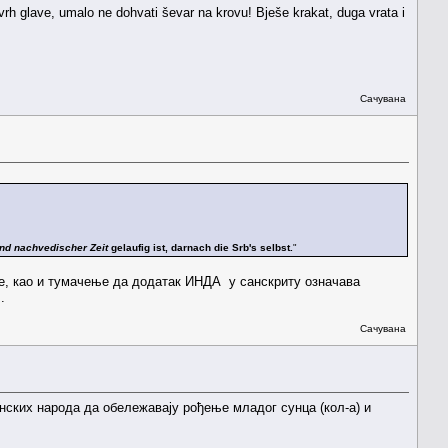
ovrh glave, umalo ne dohvati ševar na krovu! Bješe krakat, duga vrata i
Сачувана
nd nachvedischer Zeit
gelaufig ist, darnach die Srb's selbst.
"
ме, као и тумачење да додатак ИНДА у санскриту означава
.
Сачувана
енских народа да обележавају рођење младог сунца (кол-а) и