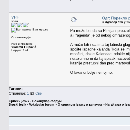
VPF
Одг: Порекло 
члан
«
Одговор #25 у:
04
Ван мреже
Pa može biti da su Rimljani preuzel
a i "agenda" je od nekog omraženog 
Организација:
Име и презиме:
A može biti i da ima taj latinski gl
Vladimir Filipović
spojite ispadne kalanda "koja se im
Поруке: 194
množini, dakle Kalandae, odakle nij
nerazumno ni da taj spisak nazovete
kasnije prestupni dan pred martovs
O lavandi bolje nemojmo.
Тагови:
Странице:
1
[
2
]
Све
Српски језик - Вокабулар форум
Srpski jezik - Vokabular forum
>
О српском језику и култури
>
Нагађања о јез