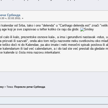
речи Србенда
.33 ч. 22.02.2011. »
i kalendar od Srba, tako i ono "delenda" u "Carthago delenda est" znači "veliko
age koji je sve zapisivao u tefter koliko će raju da globi.
agol calo ili kalo, prezentske osnove kala-, a ima i gerundivni nastavak -ndus,
a prizvati ili sazvati", onda ako tom rečju nazovete neku svetkovinu oko mla
e teško doći ni do Kalendae, pa ako imate i neki mesečni spisak poslova ili a
 kalendarium ili tad već calendarium, a i do tad ste već prestali da gledate
ke kalende iz čista mira nazovu
interkalarni
.
ику
> Тема:
Порекло речи Србенда