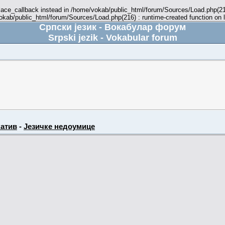
place_callback instead in /home/vokab/public_html/forum/Sources/Load.php(216
vokab/public_html/forum/Sources/Load.php(216) : runtime-created function on 
Српски језик - Вокабулар форум
Srpski jezik - Vokabular forum
атив
-
Језичке недоумице