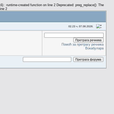
) : runtime-created function on line 2 Deprecated: preg_replace(): The
line 2
02.23 ч. 07.08.2026.
Помоћ за претрагу речника
Вокабулара