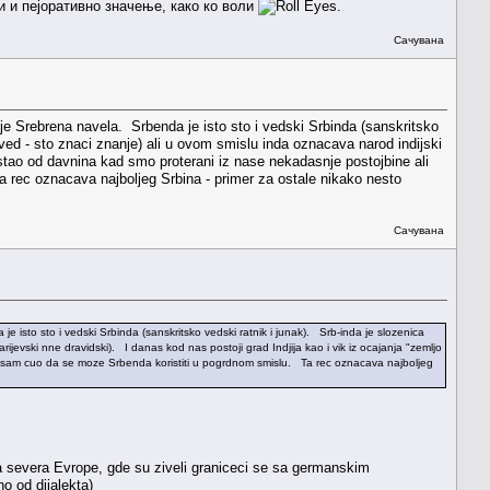
и и пејоративно значење, како ко воли
.
Сачувана
o je Srebrena navela. Srbenda je isto sto i vedski Srbinda (sanskritsko
 ved - sto znaci znanje) ali u ovom smislu inda oznacava narod indijski
e ostao od davnina kad smo proterani iz nase nekadasnje postojbine ali
 rec oznacava najboljeg Srbina - primer za ostale nikako nesto
Сачувана
je isto sto i vedski Srbinda (sanskritsko vedski ratnik i junak). Srb-inda je slozenica
ijevski nne dravidski). I danas kod nas postoji grad Indjija kao i vik iz ocajanja "zemljo
d nisam cuo da se moze Srbenda koristiti u pogrdnom smislu. Ta rec oznacava najboljeg
sa severa Evrope, gde su ziveli graniceci se sa germanskim
no od dijalekta)