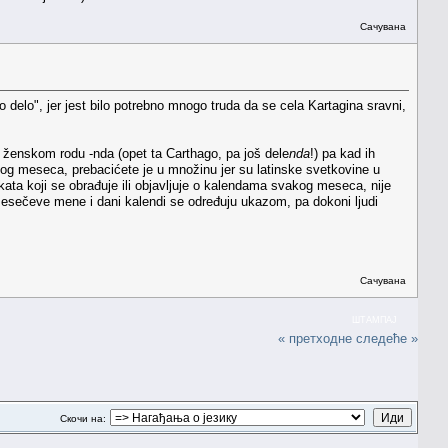
Сачувана
 delo", jer jest bilo potrebno mnogo truda da se cela Kartagina sravni,
 u ženskom rodu -nda (opet ta Carthago, pa još dele
nda
!) pa kad ih
dog meseca, prebacićete je u množinu jer su latinske svetkovine u
kata koji se obrađuje ili objavljuje o kalendama svakog meseca, nije
 mesečeve mene i dani kalendi se određuju ukazom, pa dokoni ljudi
Сачувана
ШТАМПАЈ
« претходне
следеће »
Скочи на: