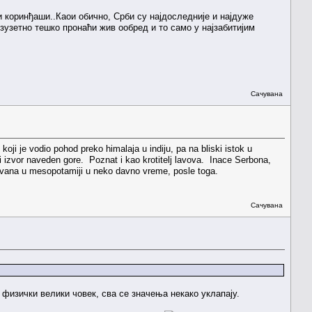
и коринђаши..Каои обично, Срби су најдоследније и најдуже
зузетно тешко пронаћи жив ообред и то само у најзабитијим
Сачувана
i je vodio pohod preko himalaja u indiju, pa na bliski istok u
ki izvor naveden gore. Poznat i kao krotitelj lavova. Inace Serbona,
stovana u mesopotamiji u neko davno vreme, posle toga.
Сачувана
 физички велики човек, сва се значења некако уклапају.