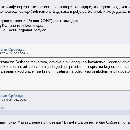
ке имају варијантне називе.. колиндари, колидари, коледари.. итд..чак 
ке краткодневице (ноћ између Бадњака и рођења Богића), иако је данас и
5 дана у години (Речник САНУ) јесте колидар..
 Кол-ина или Кол-инде..
це.. осим здравог разума..
речи Србенда
.35 ч. 24.06.2008. »
ano za Serbona Makarova, coveka slavljenog kao bozanstvo, 'ledenog diva' koj
preko alpa nazad, pre vise hiljada godina, po istim tim spisima koji su nemac
i i zmajama kod glave i sa krstom i cetiri s na odeci kao simbolom je bila po
речи Србенда
.24 ч. 24.06.2008. »
007.
да, јунак Матавуљеве приповетке? Будући да он јесте био Србин и по, а