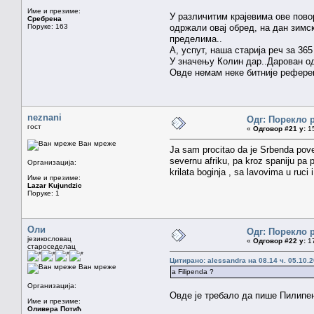
Име и презиме:
У различитим крајевима ове повор
Сребрена
Поруке: 163
одржали овај обред, на дан зимс
пределима..
А, успут, наша старија реч за 36
У значењу Колин дар..Дарован од
Овде немам неке битније референ
neznani
Одг: Порекло 
гост
«
Одговор #21 у:
15
Ван мреже
Ja sam procitao da je Srbenda povez
severnu afriku, pa kroz spaniju pa 
Организација:
krilata boginja , sa lavovima u ruc
Име и презиме:
Lazar Kujundzic
Поруке: 1
Оли
Одг: Порекло 
језикословац
«
Одговор #22 у:
17
староседелац
Цитирано: alessandra на 08.14 ч. 05.10.2
Ван мреже
a Filipenda ?
Организација:
Овде је требало да пише Пилипен
Име и презиме:
Оливера Потић