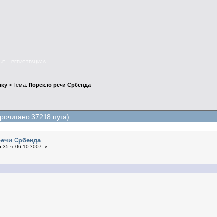
ЊЕ
РЕГИСТРАЦИЈА
ику
> Тема:
Порекло речи Србенда
рочитано 37218 пута)
речи Србенда
.35 ч. 06.10.2007. »