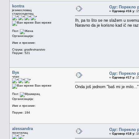
kontra
Одг: Порекло 
језикословац
«
Одговор #16 у:
15
староседелац
Ih, pa to što se ne slažem u svemu
Ван мреже
Naravno da je korisno kad ič ne r
Пол:
Организација:
Име и презиме:
Струка:
građevinarstvo
Поруке: 521
Вук
Одг: Порекло 
члан
«
Одговор #17 у:
15
Ван мреже
Onda još jednom "baš mi je milo..."
Пол:
Организација:
Име и презиме:
Поруке: 194
alessandra
Одг: Порекло 
посетилац
«
Одговор #18 у:
10