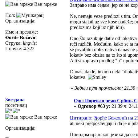
Ван мреже
Заправо има седам, јер се не ко
Пол:
Ne, nemaju veze predlozi s tim. Ono
Организација:
mogu stajati uz sve kose padeže; p
predlozima koji uz njih idu).
Име и презиме:
Đorđe Božović
Ono što razlikuje dativ od lokativa 
Струка:
lingvist
reči različit. Međutim, kako se ta
Поруке: 4.322
se prvobitni oblik dativa danas ne j
lokativ bez obzira na to što si upot
A ti si zapravo predlog "u" upotreb
Danas, dakle, imamo neki "dlokativ
lokativa.
«
Задњи пут промењено: 21.39 
Звездана
Одг: Порекло речи Србин, 
посетилац
«
Одговор #63 у:
21.39 ч. 24.1
Ван мреже
Цитирано: Ђорђе Божовић на 21.
ali neki pretpostavljaju i da je u pi
Организација:
Поводом иранског језика да се 