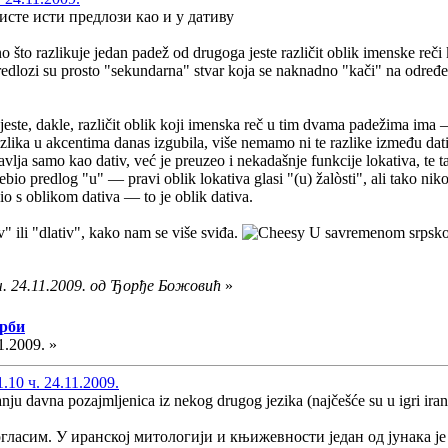
ристе исти предлози као и у дативу
 što razlikuje jedan padež od drugoga jeste različit oblik imenske reči 
redlozi su prosto "sekundarna" stvar koja se naknadno "kači" na određ
jeste, dakle, različit oblik koji imenska reč u tim dvama padežima ima — 
 razlika u akcentima danas izgubila, više nemamo ni te razlike između d
avlja samo kao dativ, već je preuzeo i nekadašnje funkcije lokativa, te t
rebio predlog "u" — pravi oblik lokativa glasi "(u) žalòsti", ali tako niko
io s oblikom dativa — to je oblik dativa.
" ili "dlativ", kako nam se više sviđa.
U savremenom srpsko
ч. 24.11.2009. од Ђорђе Божовић
»
Срби
1.2009. »
10 ч. 24.11.2009.
tanju davna pozajmljenica iz nekog drugog jezika (najčešće su u igri iransk
огласим. У иранској митологији и књижевности један од јунака ј