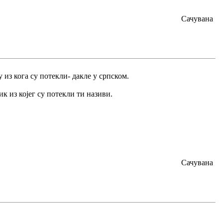
Сачувана
из кога су потекли- дакле у српском.
ик из којег су потекли ти називи.
Сачувана