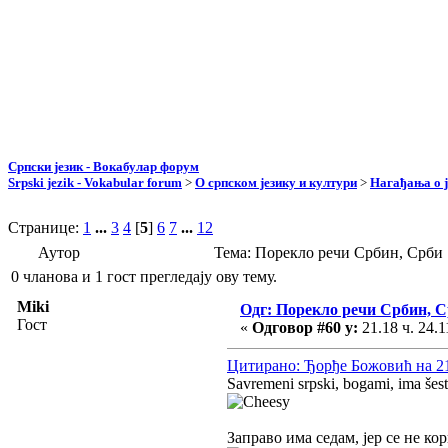
Српски језик - Вокабулар форум
Srpski jezik - Vokabular forum
>
О српском језику и култури
>
Нагађања о ј
Странице:
1
...
3
4
[
5
]
6
7
...
12
Аутор
Тема: Порекло речи Србин, Срби
0 чланова и 1 гост прегледају ову тему.
Miki
Одг: Порекло речи Србин, 
Гост
«
Одговор #60 у:
21.18 ч. 24.1
Цитирано: Ђорђе Божовић на 21.
Savremeni srpski, bogami, ima šest 
Заправо има седам, јер се не ко