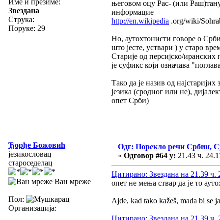
Име и презиме:
његовом оцу Рас- (или Раш)тану
Звездана
информацие
Струка:
http://en.wikipedia
.org/wiki/Sohra
Поруке: 29
Но, аутохтонисти говоре о Срби
што јесте, уствари ) у старо вр
Старије од персијско/иранских 
је суфикс који означава "поглав
Тако да је назив од најстаријих
језика (сродног или не), дијал
опет Срби)
Ђорђе Божовић
Одг: Порекло речи Србин, 
језикословац
«
Одговор #64 у:
21.43 ч. 24.1
староседелац
Цитирано: Звездана на 21.39 ч. 
Ван мреже
опет не мења ствар да је то аут
Пол:
Ajde, kad tako kažeš, mada bi se j
Организација:
Цитирано: Звездана на 21.39 ч. 