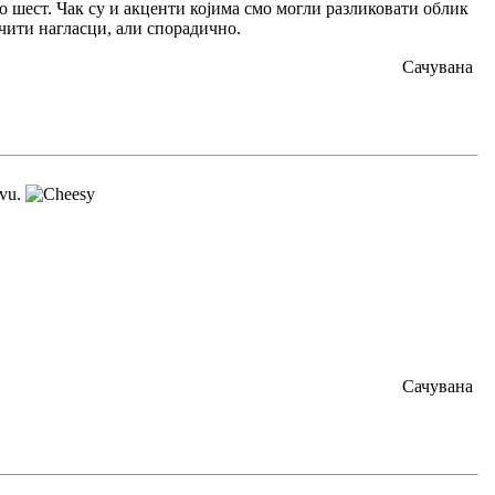
о шест. Чак су и акценти којима смо могли разликовати облик
ичити нагласци, али спорадично.
Сачувана
avu.
Сачувана