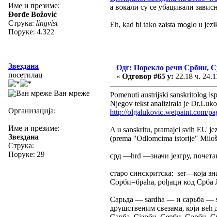
Име и презиме:
а вокали су се убацивали завис
Đorđe Božović
Струка:
lingvist
Eh, kad bi tako zaista moglo u jez
Поруке: 4.322
Звездана
Одг: Порекло речи Србин, 
посетилац
«
Одговор #65 у:
22.18 ч. 24.1
Ван мреже
Pomenuti austrijski sanskritolog isp
Njegov tekst analizirala je Dr.Luko
Организација:
http://olgalukovic.wetpaint.com/p
Име и презиме:
A u sanskritu, pramajci svih EU j
Звездана
(prema "Odlomcima istorije" Miloš
Струка:
Поруке: 29
срд —hrd —значи језгру, почетак
старо синскритска: ser—која зн
Сорби=браћа, рођаци код Срба Л
Сарьда — sardha — и сарьба — s
друшственим свезама, који већ д
Сарба, Сјарби, Серби, Сорби, Су