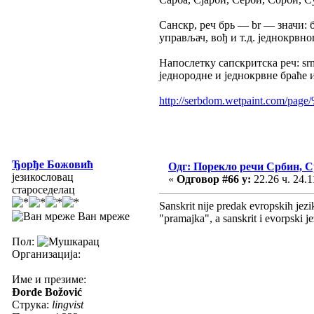
Санскр, реч бpь — br — значи: б
управљач, вођ и т.д. једнокрвн
Напослетку сапскритска реч: sr
једнородне и једнокрвне браће и
http://serbdom.wetpaint.
Ђорђе Божовић
Одг: Порекло речи Србин, 
језикословац
«
Одговор #66 у:
22.26 ч. 24.1
староседелац
Sanskrit nije predak evropskih jezik
Ван мреже
"pramajka", a sanskrit i evorpski je
Пол:
Организација:
Име и презиме:
Đorđe Božović
Струка:
lingvist