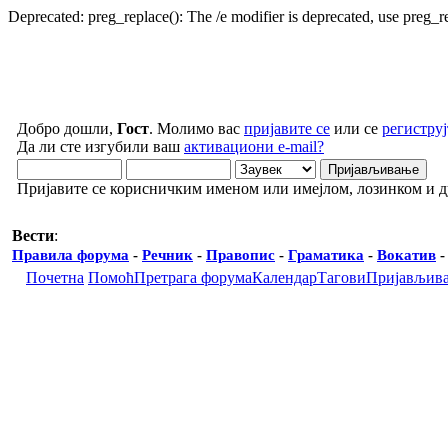
Deprecated: preg_replace(): The /e modifier is deprecated, use preg_
Добро дошли,
Гост
. Молимо вас
пријавите се
или се
региструј
Да ли сте изгубили ваш
активациони e-mail?
Пријавите се корисничким именом или имејлом, лозинком и 
Вести
:
Правила форума
-
Речник
-
Правопис
-
Граматика
-
Вокатив
Почетна
Помоћ
Претрага форума
Календар
Тагови
Пријављив