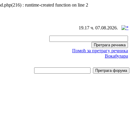
d.php(216) : runtime-created function on line 2
19.17 ч. 07.08.2026.
Помоћ за претрагу речника
Вокабулара