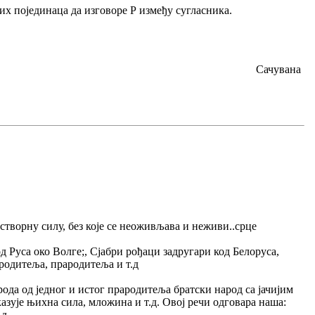
них појединаца да изговоре Р између сугласника.
Сачувана
у створну силу, без које се неоживљава и неживи..срце
д Руса око Волге;, Сјабри рођаци задругари код Белоруса,
 родитеља, прародитеља и т.д
ода од једног и истог прародитеља братски народ са јачијим
казује њихна сила, мложина и т.д. Овој речи одговара наша:
.д