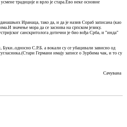
 усмене традиције и врло је стара.Ево неке основне
анашњих Иранаца, тако да, и да је назив Сораб записана (као
бима.И значење мора да се заснива на српском језику.
стријског санскритолога дотични је био вођа Срба, и "инда"
, Буки..односно С.Р.Б. а вокали су се убацивали зависно од
сугласника.(Стари Германи имају записе о Зурбима чак, и то су
Сачувана