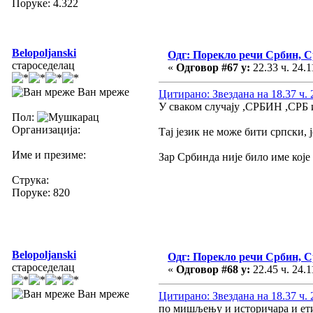
Поруке: 4.322
Belopoljanski
Одг: Порекло речи Србин, 
староседелац
«
Одговор #67 у:
22.33 ч. 24.1
Ван мреже
Цитирано: Звездана на 18.37 ч. 
У сваком случају ,СРБИН ,СРБ и
Пол:
Организација:
Тај језик не може бити српски, ј
Име и презиме:
Зар Србинда није било име које
Струка:
Поруке: 820
Belopoljanski
Одг: Порекло речи Србин, 
староседелац
«
Одговор #68 у:
22.45 ч. 24.1
Ван мреже
Цитирано: Звездана на 18.37 ч. 
по мишљењу и историчара и ет