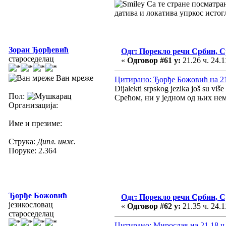
Са те стране посматран
датива и локатива упркос исто
Зоран Ђорђевић
Одг: Порекло речи Србин, 
староседелац
«
Одговор #61 у:
21.26 ч. 24.1
Ван мреже
Цитирано: Ђорђе Божовић на 21.
Dijalekti srpskog jezika još su viš
Пол:
Срећом, ни у једном од њих нем
Организација:
Име и презиме:
Струка:
Дипл. инж.
Поруке: 2.364
Ђорђе Божовић
Одг: Порекло речи Србин, 
језикословац
«
Одговор #62 у:
21.35 ч. 24.1
староседелац
Цитирано: Мирослав на 21.18 ч.