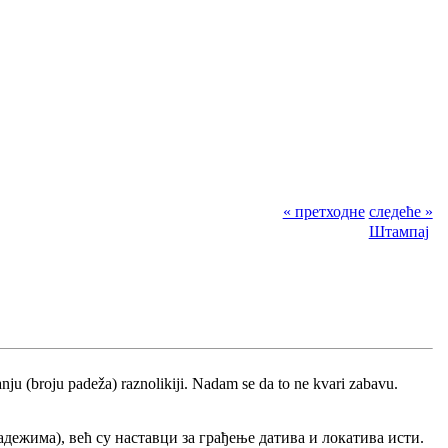
« претходне
следеће »
Штампај
anju (broju padeža) raznolikiji. Nadam se da to ne kvari zabavu.
адежима), већ су наставци за грађење датива и локатива исти.