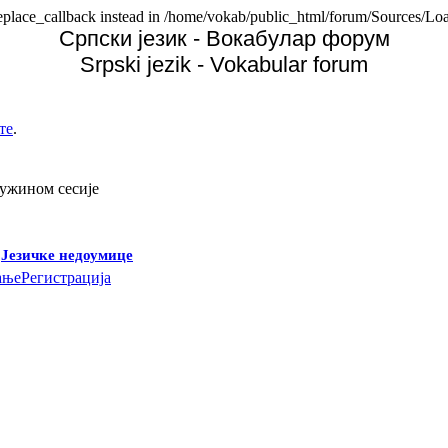
replace_callback instead in /home/vokab/public_html/forum/Sources/Loa
Српски језик - Вокабулар форум
Srpski jezik - Vokabular forum
те
.
дужином сесије
-
Језичке недоумице
ање
Регистрација