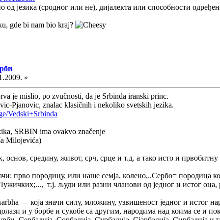
но од језика (сродног или не), дијалекта или способности одређе
iku, gde bi nam bio kraj?
Срби
1.2009. »
rva je mislio, po zvučnosti, da je Srbinda iranski princ.
vic-Pjanovic, znalac klasičnih i nekoliko svetskih jezika.
age/Vedski+Srbinda
ezika, SRBIN ima ovakvo značenje
a Milojevića)
, основ, средину, живот, срч, срце и т.д. а тако исто и првобитн
ачи: прво породицу, или наше семја, колено,..Сербо= породица ко
ужичких;..., т.ј. људи или разни чланови од једног и истог оца,
arbha — која значи силу, мложину, узвишеност једног и истог нар
олази и у борбе и сукобе са другим, народима над коима се и по
рби, Сербадија, Сорбадија, Сурбадија, Сјарбадија, Сирбадија и т