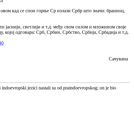
а овом кад се спои горње Ср излази Србр што значи: браниоц,
ти јаснији, светлији и т.д. међу свом силом и мложином своје
, којој одговара: Срб, Србин, Србство, Србија, Србадија и т.д.
B0
Сачувана
ali indoevropski jezici nastali su od praindoevropskog; on je bio