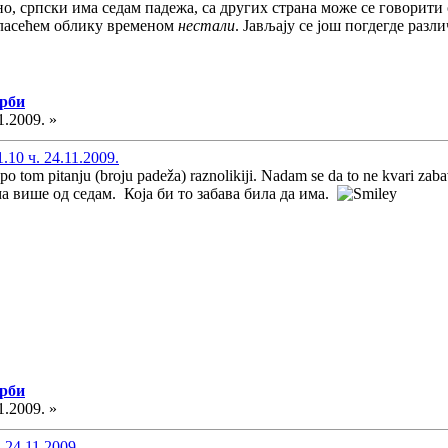
о, српски има седам падежа, са других страна може се говорити 
гласећем облику временом
нестали
. Јављају се још погдегде разл
Срби
1.2009. »
10 ч. 24.11.2009.
e po tom pitanju (broju padeža) raznolikiji. Nadam se da to ne kvari zab
а више од седам. Која би то забава била да има.
Срби
1.2009. »
 24.11.2009.