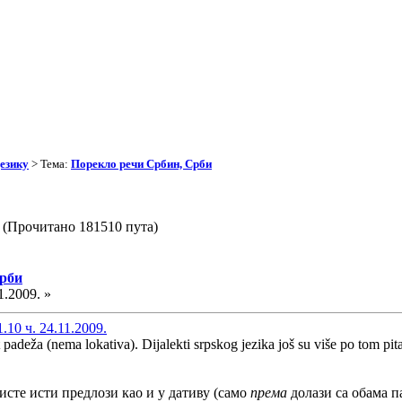
езику
> Тема:
Порекло речи Србин, Срби
 (Прочитано 181510 пута)
Срби
1.2009. »
10 ч. 24.11.2009.
padeža (nema lokativa). Dijalekti srpskog jezika još su više po tom pit
ристе исти предлози као и у дативу (само
према
долази са обама п