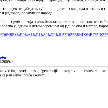
ити, војевати, убијати, тући непријатеље свог рода и земље, и с
ог и једнородног укупног народа
mbh — срмбх — која значи: блистати, светлити, показивати се, би
 рођака у једном и истом огромном од једног оца и матере, народу
com/page/%D0%9E+%D0%A1%D1%80%D0%B1%D0%B8%D0%BC%D0%
Срби
1.2009. »
a, već im je srodan u istoj "generaciji", u istoj ravni — i sanskrit i ost
zici jesu samo "braća i sestre".