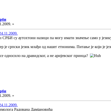
Срби
1.2009. »
24.11.2009.
 СРБИ су аутохтони назици па могу имати значење само у језику 
ер је српски језик млађи од нашег етнонима. Питање је који је јез
 се односило на дравидског, а не аријевског принца?
Срби
1.2009. »
24.11.2009.
имолога Радована Дамјановића