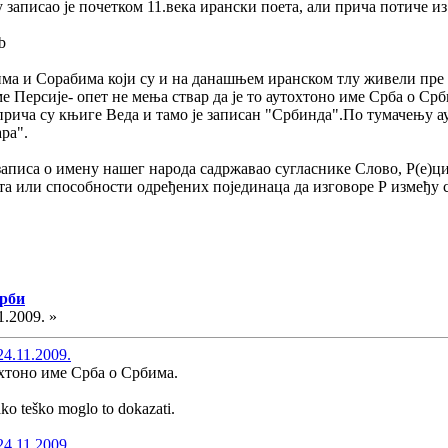
 записао је почетком 11.века ирански поета, али прича потиче из
b
ма и Сорабима који су и на данашњем иранском тлу живели пре д
еме Персије- опет не мења ствар да је то аутохтоно име Срба о Ср
прича су књиге Веда и тамо је записан "Србинда".По тумачењу ау
ара".
 записа о имену нашег народа садржавао сугласнике Слово, Р(е)ци
екта или способности одређених појединаца да изговоре Р између 
Срби
1.2009. »
24.11.2009.
охтоно име Срба о Србима.
ako teško moglo to dokazati.
24.11.2009.