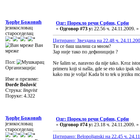
Ђорђе Божовић
Одг: Порекло речи Србин, Срби
језикословац
«
Одговор #73 у:
22.56 ч. 24.11.2009. »
староседелац
Цитирано: Звездана на 22.48 ч. 24.11.200
Ван
Ти се баш шалиш са мном?
мреже
Зар није тако по дефиницији ?
Пол:
Ne šalim se, naravno da nije tako. Kroz istor
Организација:
primeru koji si našla, gde se eto tako ipak 
kako mu je volja! Kada bi to tek u jeziku mo
Име и презиме:
Đorđe Božović
Струка:
lingvist
Поруке: 4.322
Ђорђе Божовић
Одг: Порекло речи Србин, Срби
језикословац
«
Одговор #74 у:
23.18 ч. 24.11.2009. »
староседелац
Цитирано: Belopoljanski на 22.45 ч. 24.11