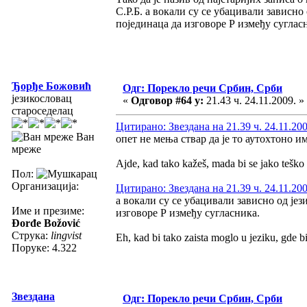
С.Р.Б. а вокали су се убацивали зависно
појединаца да изговоре Р између суглас
Ђорђе Божовић
Одг: Порекло речи Србин, Срби
језикословац
«
Одговор #64 у:
21.43 ч. 24.11.2009. »
староседелац
Цитирано: Звездана на 21.39 ч. 24.11.200
Ван
опет не мења ствар да је то аутохтоно и
мреже
Ajde, kad tako kažeš, mada bi se jako teško
Пол:
Организација:
Цитирано: Звездана на 21.39 ч. 24.11.200
а вокали су се убацивали зависно од јез
Име и презиме:
изговоре Р између сугласника.
Đorđe Božović
Струка:
lingvist
Eh, kad bi tako zaista moglo u jeziku, gde b
Поруке: 4.322
Звездана
Одг: Порекло речи Србин, Срби