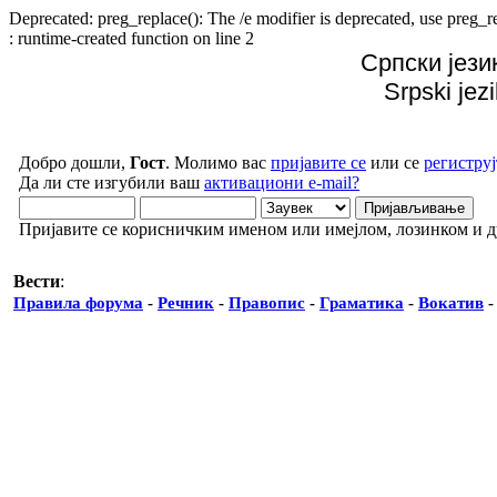
Deprecated: preg_replace(): The /e modifier is deprecated, use preg
: runtime-created function on line 2
Српски јези
Srpski jez
Добро дошли,
Гост
. Молимо вас
пријавите се
или се
региструј
Да ли сте изгубили ваш
активациони e-mail?
Пријавите се корисничким именом или имејлом, лозинком и 
Вести
:
Правила форума
-
Речник
-
Правопис
-
Граматика
-
Вокатив