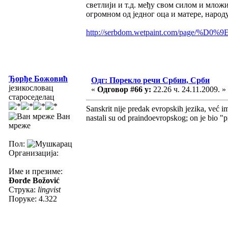
светлији и т.д. међу свом силом и мложи
огромном од једног оца и матере, народу,
http://serbdom.wetpaint.com/pag
Ђорђе Божовић
Одг: Порекло речи Србин, Срби
језикословац
«
Одговор #66 у:
22.26 ч. 24.11.2009. »
староседелац
Sanskrit nije predak evropskih jezika, već im 
Ван
nastali su od praindoevropskog; on je bio "pr
мреже
Пол:
Организација:
Име и презиме:
Đorđe Božović
Струка:
lingvist
Поруке: 4.322