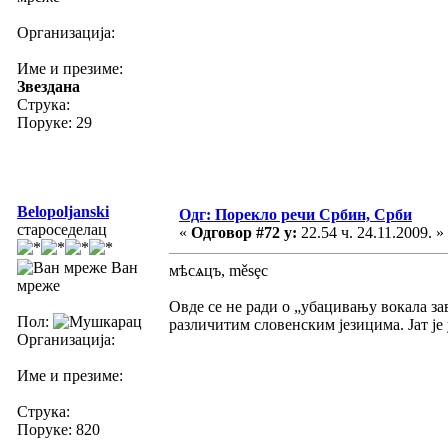
Организација:
Име и презиме:
Звездана
Струка:
Поруке: 29
Belopoljanski
Одг: Порекло речи Србин, Срби
староседелац
«
Одговор #72 у:
22.54 ч. 24.11.2009. »
Ван
мѣсѧцъ, měsȩc
мреже
Овде се не ради о „убацивању вокала зав
Пол:
различитим словенским језицима. Јат је у з
Организација:
Име и презиме:
Струка:
Поруке: 820