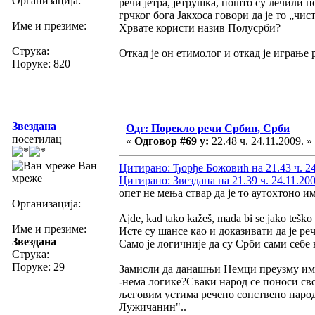
Организација:
речи јетра, јетрушка, пошто су лечили п
грчког бога Јакхоса говори да је то „чис
Име и презиме:
Хрвате користи назив Полусрби?
Струка:
Откад је он етимолог и откад је играње
Поруке: 820
Звездана
Одг: Порекло речи Србин, Срби
посетилац
«
Одговор #69 у:
22.48 ч. 24.11.2009. »
Ван
Цитирано: Ђорђе Божовић на 21.43 ч. 24
мреже
Цитирано: Звездана на 21.39 ч. 24.11.200
опет не мења ствар да је то аутохтоно и
Организација:
Ajde, kad tako kažeš, mada bi se jako teško
Име и презиме:
Исте су шансе као и доказивати да је ре
Звездана
Само је логичније да су Срби сами себе
Струка:
Поруке: 29
Замисли да данашњи Немци преузму им
-нема логике?Сваки народ се поноси св
љеговим устима речено сопствено народ
Лужичанин"..