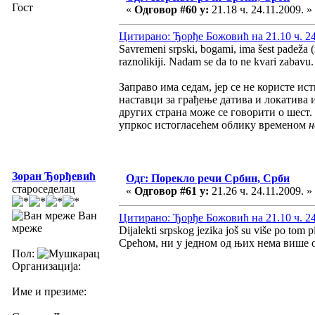
Гост
«
Одговор #60 у:
21.18 ч. 24.11.2009. »
Цитирано: Ђорђе Божовић на 21.10 ч. 24
Savremeni srpski, bogami, ima šest padeža (n
raznolikiji. Nadam se da to ne kvari zabavu
Заправо има седам, јер се не користе ис
наставци за грађење датива и локатива 
других страна може се говорити о шест.
упркос истогласећем облику временом
н
Зоран Ђорђевић
Одг: Порекло речи Србин, Срби
староседелац
«
Одговор #61 у:
21.26 ч. 24.11.2009. »
Ван
Цитирано: Ђорђе Божовић на 21.10 ч. 24
мреже
Dijalekti srpskog jezika još su više po tom 
Срећом, ни у једном од њих нема више о
Пол:
Организација:
Име и презиме: