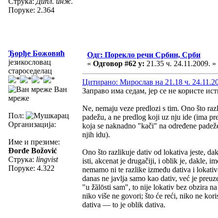
Струка:
Дипл. инж.
Поруке: 2.364
Ђорђе Божовић
Одг: Порекло речи Србин, Срби
језикословац
«
Одговор #62 у:
21.35 ч. 24.11.2009. »
староседелац
Цитирано: Мирослав на 21.18 ч. 24.11.2
Ван
Заправо има седам, јер се не користе ис
мреже
Ne, nemaju veze predlozi s tim. Ono što razl
Пол:
padežu, a ne predlog koji uz nju ide (ima pr
Организација:
koja se naknadno "kači" na određene padeže
njih idu).
Име и презиме:
Đorđe Božović
Ono što razlikuje dativ od lokativa jeste, d
Струка:
lingvist
isti, akcenat je drugačiji, i oblik je, dakle,
Поруке: 4.322
nemamo ni te razlike između dativa i lokati
danas ne javlja samo kao dativ, već je preuze
"u žȁlōsti sam", to nije lokativ bez obzira na
niko više ne govori; što će reći, niko ne kori
dativa — to je oblik dativa.