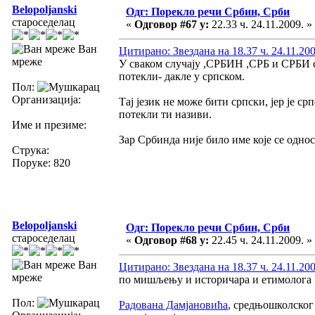
Belopoljanski
Одг: Порекло речи Србин, Срби
староседелац
«
Одговор #67 у:
22.33 ч. 24.11.2009. »
Ван
Цитирано: Звездана на 18.37 ч. 24.11.200
мреже
У сваком случају ,СРБИН ,СРБ и СРБИ су
потекли- дакле у српском.
Пол:
Организација:
Тај језик не може бити српски, јер је ср
потекли ти називи.
Име и презиме:
Зар Србинда није било име које се одно
Струка:
Поруке: 820
Belopoljanski
Одг: Порекло речи Србин, Срби
староседелац
«
Одговор #68 у:
22.45 ч. 24.11.2009. »
Ван
Цитирано: Звездана на 18.37 ч. 24.11.200
мреже
по мишљењу и историчара и етимолога 
Пол:
Радована Дамјановића
, средњошколског