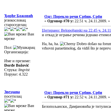
Ђорђе Божовић
Одг: Порекло речи Србин, Срби
језикословац
«
Одговор #70 у:
22.51 ч. 24.11.2009. »
староседелац
Цитирано: Belopoljanski на 22.45 ч. 24.11
Ван
и откад је играње речима једнако етим
мреже
Ha, ha, ha.
Dobro došao na forum 
Пол:
vrhovni paraetimolog, da vidiš što je nepre
Организација:
Име и презиме:
Đorđe Božović
Струка:
lingvist
Поруке: 4.322
Звездана
Одг: Порекло речи Србин, Срби
посетилац
«
Одговор #71 у:
22.52 ч. 24.11.2009. »
Ван
Белопољански, Дамјановића је титулисао 
мреже