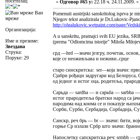
посетилац
«
Одговор #65 у:
22.18 ч. 24.11.2009. »
Ван
Pomenuti austrijski sanskritolog isprva je mis
мреже
Njegov tekst analizirala je Dr.Lukovic-Pjanov
http://olgalukovic.wetpaint.com/page/Vedsk
Организација:
A u sanskritu, pramajci svih EU jezika, S
Име и презиме:
(prema "Odlomcima istorije" Miloša Milojev
Звездана
Струка:
срд —hrd —значи језгру, почетак, основ, 
Поруке: 29
које се неоживљава и неживи..срце
старо синскритска: ser—која значи: прво
Сјабри рођаци задругари код Белоруса, 
од једног и истог оца, родитеља, прарод
Сарьда — sardha — и сарьба — sarbha — 
истог прародитеља братски народ са јачи
народима над коима се и показује њихна
Сорби, Сурби, Сербадија, Сорбадија, Сур
Санскр, реч бpь — br — значи: бити, вој
горње Ср излази Србр што значи: бранио
Напослетку сапскритска реч: srmbh — срм