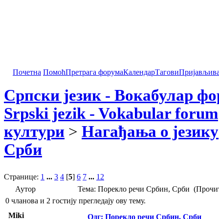
Почетна
Помоћ
Претрага форума
Календар
Тагови
Пријављив
Српски језик - Вокабулар ф
Srpski jezik - Vokabular forum
култури
>
Нагађања о језику
Срби
Странице:
1
...
3
4
[
5
]
6
7
...
12
Аутор
Тема: Порекло речи Србин, Срби (Прочит
0 чланова и 2 гостију прегледају ову тему.
Miki
Одг: Порекло речи Србин, Срби