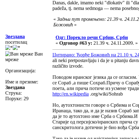
Danas, dakle, imamo neki "dlokativ" ili "dl
padeža, tj. nema sedmoga — nema posebnog
«
Задњи пут промењено: 21.39 ч. 24.11.
Божовић
»
Звездана
Одг: Порекло речи Србин, Срби
посетилац
«
Одговор #63 у:
21.39 ч. 24.11.2009. »
Ван
Цитирано: Ђорђе Божовић на 21.10 ч. 24
мреже
ali neki pretpostavljaju i da je u pitanju dav
različito izvode.
Организација:
Поводом иранског језика да се огласим.
Име и презиме:
се Сораб ,а пише Сохраб.Причу о Сорабу
Звездана
поета, али прича потиче из усмене трад
Струка:
http://en.wikipedia
.org/wiki/Sohrab
Поруке: 29
Но, аутохтонисти говоре о Србима и С
Иранаца, тако да, и да је назив Сораб за
да је то аутохтоно име Срба о Србима.И 
Старије од персијско/иранских прича су
санскритолога дотични је био вођа Срба,
Тако да је назив од најстаријих записа 