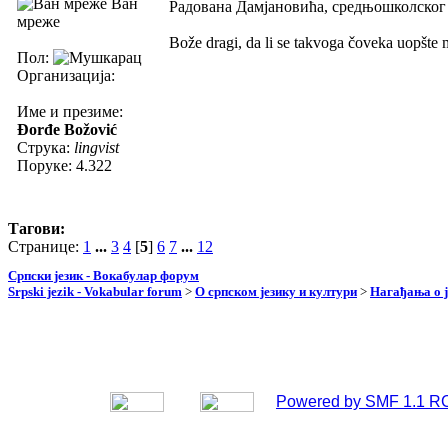
Ван
Радована Дамјановића, средњошколског н
мреже
Bože dragi, da li se takvoga čoveka uopšte mo
Пол:
Организација:
Име и презиме:
Đorđe Božović
Струка:
lingvist
Поруке: 4.322
Тагови:
Странице:
1
...
3
4
[
5
]
6
7
...
12
Српски језик - Вокабулар форум
Srpski jezik - Vokabular forum
>
О српском језику и култури
>
Нагађања о ј
Powered by SMF 1.1 R