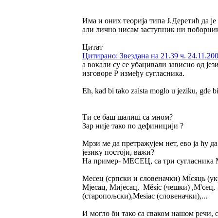
Има и оних теорија типа Ј.Деретић да ј
али лично нисам заступник ни поборник 
Цитат
Цитирано: Звездана на 21.39 ч. 24.11.200
а вокали су се убацивали зависно од јез
изговоре Р између сугласника.
Eh, kad bi tako zaista moglo u jeziku, gde b
Ти се баш шалиш са мном?
Зар није тако по дефиницији ?
Мрзи ме да претражујем нет, ево ја ћу д
језику постоји, важи?
На пример- МЕСЕЦ, са три сугласника
Месец (српски и словеначки) Мі́сяць (у
Мјесац, Мијесац, Měsíc (чешки) ,М'сец
(старопољски),Mesiac (словеначки),...
И могло би тако са сваком нашом речи, 