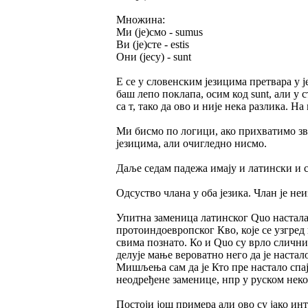
Множина:
Ми (је)смо - sumus
Ви (је)сте - estis
Они (јесу) - sunt
Е се у словенским језицима претвара у ј
баш лепо поклапа, осим код sunt, али у
са т, тако да ово и није нека разлика. Н
Ми бисмо по логици, ако прихватимо зв
језицима, али очигледно нисмо.
Даље седам падежа имају и латински и с
Одсуство члана у оба језика. Члан је н
Упитна заменица латинског Quo настала 
протоиндоевропског Кво, које се узгред
свима познато. Ко и Quo су врло слични 
делује мање вероватно него да је настал
Мишљења сам да је Кто пре настало спај
неодређене заменице, нпр у руском неко
Постоји још примера али ово су јако инт