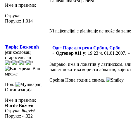
Latinski ima šest padeža.
Име и презиме:
Струка:
Поруке: 1.014
Ni najtemeljnije planiranje ne može da zame
Ђорђе Божовић
Одг: Порекло речи Србин, Срби
језикословац
«
Одговор #11 у:
19.23 ч. 01.01.2007. »
староседелац
Заправо, има и локатив у латинском, ал
Ван
нашег локатива користи аблатив, који о
мреже
Срећна Нова година свима.
Пол:
Организација:
Име и презиме:
Đorđe Božović
Струка:
lingvist
Поруке: 4.322