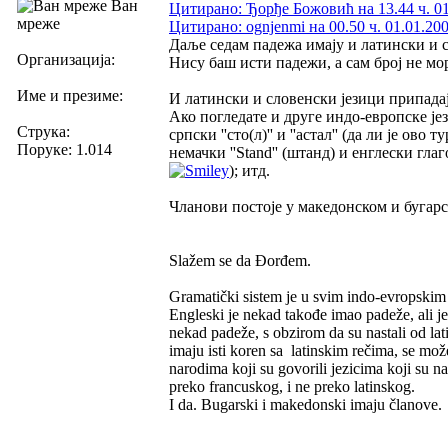
Ван
Цитирано: Ђорђе Божовић на 13.44 ч. 01
мреже
Цитирано: ognjenmi на 00.50 ч. 01.01.200
Даље седам падежа имају и латински и с
Организација:
Нису баш исти падежи, а сам број не мо
Име и презиме:
И латински и словенски језици припадај
Ако погледате и друге индо-европске је
Струка:
српски ''сто(л)'' и ''астал'' (да ли је ово тур
Поруке: 1.014
немачки ''Stand'' (штанд) и енглески глагол '
); итд.
Чланови постоје у македонском и бугарс
Slažem se da Đorđem.
Gramatički sistem je u svim indo-evropskim je
Engleski je nekad takođe imao padeže, ali je
nekad padeže, s obzirom da su nastali od lati
imaju isti koren sa latinskim rečima, se mož
narodima koji su govorili jezicima koji su na
preko francuskog, i ne preko latinskog.
I da. Bugarski i makedonski imaju članove. Ta