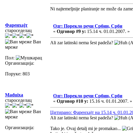
Ni najtemeljnije planiranje ne može da zame
Фаренхајт
Одг: Порекло речи Србин, Срби
староседелац
«
Одговор #9 у:
15.14 ч. 01.01.2007. »
Ван
Ali zar latinski nema šest padeža?
(A
мреже
Пол:
Организација:
Поруке: 803
Maduixa
Одг: Порекло речи Србин, Срби
староседелац
«
Одговор #10 у:
15.16 ч. 01.01.2007. »
Ван
Цитирано: Фаренхајт на 15.14 ч. 01.01.2
мреже
Ali zar latinski nema šest padeža?
(A
Организација:
Tako je. Ovaj detalj mi je promakao...