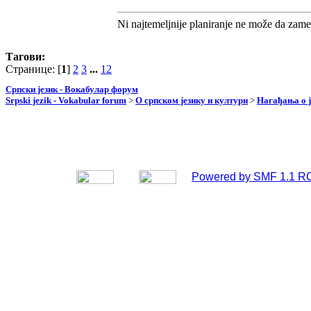
Ni najtemeljnije planiranje ne može da zame
Тагови:
Странице: [
1
]
2
3
...
12
Српски језик - Вокабулар форум
Srpski jezik - Vokabular forum
>
О српском језику и култури
>
Нагађања о ј
Powered by SMF 1.1 R