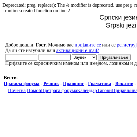
Deprecated: preg_replace(): The /e modifier is deprecated, use preg
: runtime-created function on line 2
Српски јези
Srpski jez
Добро дошли,
Гост
. Молимо вас
пријавите се
или се
региструј
Да ли сте изгубили ваш
активациони e-mail?
Пријавите се корисничким именом или имејлом, лозинком и 
Вести
:
Правила форума
-
Речник
-
Правопис
-
Граматика
-
Вокатив
Почетна
Помоћ
Претрага форума
Календар
Тагови
Пријављив