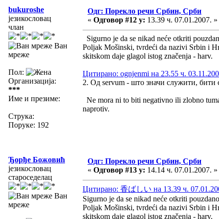
bukuroshe
Одг: Порекло речи Србин, Срби
језикословац
«
Одговор #12 у:
13.39 ч. 07.01.2007. »
члан
Sigurno je da se nikad neće otkriti pouzdano
Ван
Poljak Mošinski, tvrdeći da nazivi Srbin i Hr
мреже
skitskom daje glagol istog značenja - harv.
Пол:
Цитирано: ognjenmi на 23.55 ч. 03.11.200
Организација:
2. Од servum - што значи служити, бити 
***
Име и презиме:
Ne mora ni to biti negativno ili zlobno tuma
naprotiv.
Струка:
Поруке: 192
Ђорђе Божовић
Одг: Порекло речи Србин, Срби
језикословац
«
Одговор #13 у:
14.14 ч. 07.01.2007. »
староседелац
Цитирано: 香ばしい на 13.39 ч. 07.01.20
Ван
Sigurno je da se nikad neće otkriti pouzdano
мреже
Poljak Mošinski, tvrdeći da nazivi Srbin i Hr
skitskom daje glagol istog značenja - harv.