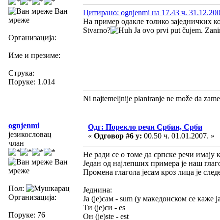
Ван
Цитирано: ognjenmi на 17.43 ч. 31.12.200
мреже
На пример одакле толико заједничких кор
Stvarno?
Ja ovo prvi put čujem. Zani
Организација:
Име и презиме:
Струка:
Поруке: 1.014
Ni najtemeljnije planiranje ne može da zame
ognjenmi
Одг: Порекло речи Србин, Срби
језикословац
«
Одговор #6 у:
00.50 ч. 01.01.2007. »
члан
Не ради се о томе да српске речи имају 
Ван
Један од најлепших примера је наш глаго
мреже
Промена глагола јесам кроз лица је след
Пол:
Једнина:
Организација:
Ја (је)сам - sum (у македонском се каже ј
Ти (је)си - es
Поруке: 76
Он (је)stе - est