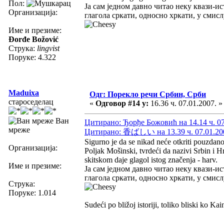
Пол:
Ја сам једном давно читао неку квази-ис
Организација:
глагола сркати, односно хркати, у смисл
Име и презиме:
Đorđe Božović
Струка:
lingvist
Поруке: 4.322
Maduixa
Одг: Порекло речи Србин, Срби
староседелац
«
Одговор #14 у:
16.36 ч. 07.01.2007. »
Ван
Цитирано: Ђорђе Божовић на 14.14 ч. 07
мреже
Цитирано: 香ばしい на 13.39 ч. 07.01.20
Sigurno je da se nikad neće otkriti pouzdano
Организација:
Poljak Mošinski, tvrdeći da nazivi Srbin i Hr
skitskom daje glagol istog značenja - harv.
Име и презиме:
Ја сам једном давно читао неку квази-ис
глагола сркати, односно хркати, у смисл
Струка:
Поруке: 1.014
Sudeći po bližoj istoriji, toliko bliski ko Kai