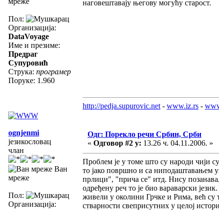
мреже
наговештавају његову могућу старост.
Пол:
Организација:
DataVoyage
Име и презиме:
Предраг
Супуровић
Струка:
програмер
Поруке: 1.960
http://pedja.supurovic.net
-
www.iz.rs
-
www
ognjenmi
Одг: Порекло речи Србин, Срби
језикословац
«
Одговор #2 у:
13.26 ч. 04.11.2006. »
члан
Проблем је у томе што су народи чији су
Ван
то јако површно и са ниподаштавањем уз
мреже
прлици", "прича се" итд. Нису позанавал
одређену реч то је био вараварски језик
Пол:
живели у околини Грчке и Рима, већ с
Организација:
стварности свеприсутних у целој истори