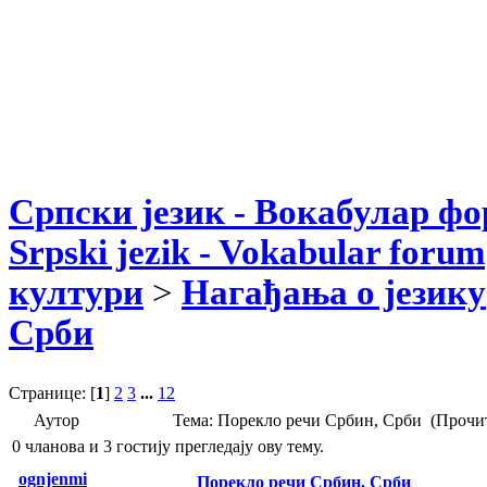
Српски језик - Вокабулар ф
Srpski jezik - Vokabular forum
култури
>
Нагађања о језику
Срби
Странице: [
1
]
2
3
...
12
Аутор
Тема: Порекло речи Србин, Срби (Прочит
0 чланова и 3 гостију прегледају ову тему.
ognjenmi
Порекло речи Србин, Срби