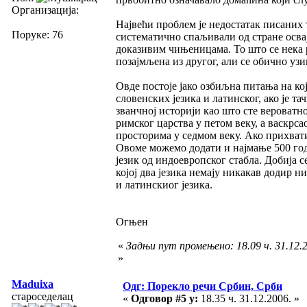
Организација:
Највећи проблем је недостатак писаних 
Поруке: 76
систематично спаљивали од стране освај
доказивим чињеницама. То што се нека р
позајмљена из другог, али се обично узим
Овде постоје јако озбиљна питања на ко
словенских језика и латинског, ако је т
званчној историји као што сте вероватно
римског царства у петом веку, а васкрса
просторима у седмом веку. Ако прихвати
Овоме можемо додати и најмање 500 год
језик од индоевропског стабла. Добија 
којој два језика немају никакав додир 
и латинскиог језика.
Огњен
«
Задњи пут промењено: 18.09 ч. 31.12.2
»
Maduixa
Одг: Порекло речи Србин, Срби
староседелац
«
Одговор #5 у:
18.35 ч. 31.12.2006. »