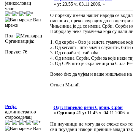
језикословац
«
у:
23.55 ч. 03.11.2006. »
члан
О пореклу имена нашег народа се водил
Ван
смешних, преко злурадих до егоцентрич
мреже
Чињеница је да се имена Срби, Сорби и
Побројаћу нека тумачења која су дали л
Пол:
Организација:
1. Од сврби - Ово је заиста тумачење кој
2. Од servum - што значи служити, бити 
Поруке: 76
3. Од сораби тј. сабраћа
4. Од имена Сорби, Срби за које неки 
5. Од СРБ што је скраћеница за Сила Ре
Волео бих да чујем и ваше мишљење на 
Огњен Милић
Pedja
Одг: Порекло речи Србин, Срби
администратор
«
Одговор #1 у:
11.45 ч. 04.11.2006. »
староседелац
Ни научници не могу да се сложе око то
Ван
сви поуздани извори превише млади тако 