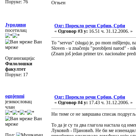
Поруке: 76
Огњен
Јуродиви
Одг: Порекло речи Србин, Срби
посетилац
«
Одговор #3 у:
16.51 ч. 31.12.2006. »
Ван
To "servus" (sluga) je, po mom mišljenju, 
мреже
Sloven - u značenju "porobljeni narod" - nik
(Znam još jedan primer tzv. nacionalne pred
Организација:
Филолошки
факултет
Поруке: 17
ognjenmi
Одг: Порекло речи Србин, Срби
језикословац
«
Одговор #4 у:
17.43 ч. 31.12.2006. »
члан
Ни тиме се не завршава списак подругљ
Ван
мреже
То да је су та два глагола настала од и
Луковић - Пјановић. Не би ме изненадило
Пол:
првобитно означавало домаћина који слу