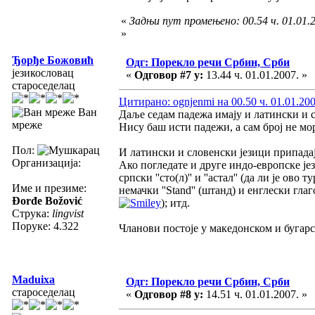
«
Задњи пут промењено: 00.54 ч. 01.01.2
»
Ђорђе Божовић
Одг: Порекло речи Србин, Срби
језикословац
«
Одговор #7 у:
13.44 ч. 01.01.2007. »
староседелац
Цитирано: ognjenmi на 00.50 ч. 01.01.200
Ван
Даље седам падежа имају и латински и с
мреже
Нису баш исти падежи, а сам број не мо
Пол:
И латински и словенски језици припадај
Организација:
Ако погледате и друге индо-европске је
српски ''сто(л)'' и ''астал'' (да ли је ово тур
Име и презиме:
немачки ''Stand'' (штанд) и енглески глагол '
Đorđe Božović
); итд.
Струка:
lingvist
Поруке: 4.322
Чланови постоје у македонском и бугарс
Maduixa
Одг: Порекло речи Србин, Срби
староседелац
«
Одговор #8 у:
14.51 ч. 01.01.2007. »