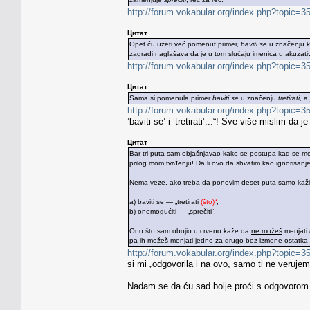
http://forum.vokabular.org/index.php?topic
Цитат
Opet ću uzeti već pomenut primer,
baviti se
u značenju ko
zagradi naglašava da je u tom slučaju imenica u akuzativ
http://forum.vokabular.org/index.php?topic
Цитат
Sama si pomenula primer
baviti se
u značenju
tretirati
, a
http://forum.vokabular.org/index.php?topic
’baviti se’ i ’tretirati’...“! Sve više mislim da 
Цитат
Bar tri puta sam objašnjavao kako se postupa kad se me
prilog mom tvrđenju! Da li ovo da shvatim kao ignorisan
Nema veze, ako treba da ponovim deset puta samo kaži,
a) baviti se — „tretirati
(što)“
;
b) onemogućiti — „sprečiti“.
Ono što sam obojio u crveno kaže da
ne možeš
menjati
pa ih
možeš
menjati jedno za drugo bez izmene ostatka
http://forum.vokabular.org/index.php?topic
si mi „odgovorila i na ovo, samo ti ne veruje
Nadam se da ću sad bolje proći s odgovorom