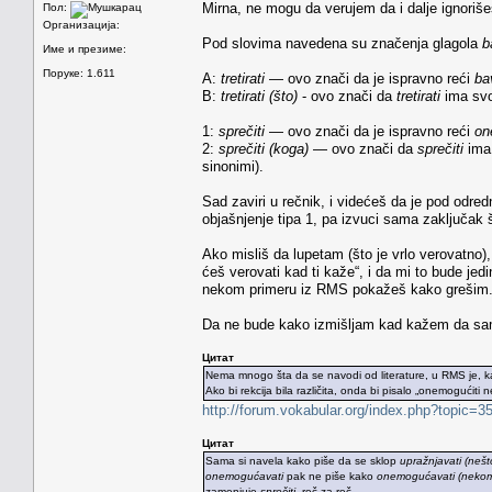
Mirna, ne mogu da verujem da i dalje ignoriše
Пол:
Организација:
Pod slovima navedena su značenja glagola
b
Име и презиме:
Поруке: 1.611
A:
tretirati
— ovo znači da je ispravno reći
ba
B:
tretirati (što)
- ovo znači da
tretirati
ima svo
1:
sprečiti
— ovo znači da je ispravno reći
on
2:
sprečiti (koga)
— ovo znači da
sprečiti
ima 
sinonimi).
Sad zaviri u rečnik, i videćeš da je pod odr
objašnjenje tipa 1, pa izvuci sama zaključak št
Ako misliš da lupetam (što je vrlo verovatno)
ćeš verovati kad ti kaže“, i da mi to bude je
nekom primeru iz RMS pokažeš kako grešim
Da ne bude kako izmišljam kad kažem da sam t
Цитат
Nema mnogo šta da se navodi od literature, u RMS je, k
Ako bi rekcija bila različita, onda bi pisalo „onemogućiti 
http://forum.vokabular.org/index.php?topic
Цитат
Sama si navela kako piše da se sklop
upražnjavati (nešt
onemogućavati
pak ne piše kako
onemogućavati (neko
zamenjuje
sprečiti
,
reč za reč
.