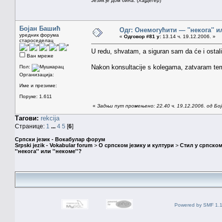
Језик је дом бића. (Хајдегер)
Бојан Башић
Одг: Онемогућити — ''некога'' ил
уредник форума
«
Одговор #81 у:
13.14 ч. 19.12.2006. »
староседелац
U redu, shvatam, a siguran sam da će i ostali
Ван мреже
Nakon konsultacije s kolegama, zatvaram temu
Пол:
Организација:
Име и презиме:
Поруке: 1.611
«
Задњи пут промењено: 22.40 ч. 19.12.2006. од Бо
Тагови:
rekcija
Странице:
1
...
4
5
[
6
]
Српски језик - Вокабулар форум
Srpski jezik - Vokabular forum
>
О српском језику и култури
>
Стил у српском
''некога'' или ''некоме''?
Powered by SMF 1.