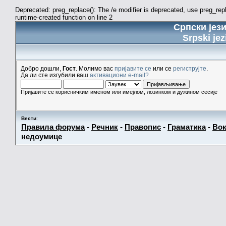
Deprecated: preg_replace(): The /e modifier is deprecated, use preg_re
runtime-created function on line 2
Српски јез
Srpski jez
Добро дошли,
Гост
. Молимо вас
пријавите се
или се
региструјте
.
Да ли сте изгубили ваш
активациони e-mail?
Пријавите се корисничким именом или имејлом, лозинком и дужином сесије
Вести
:
Правила форума
-
Речник
-
Правопис
-
Граматика
-
Вок
недоумице