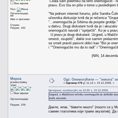
Čitala sam polemiku na temi onemogućiti - ne
Ван мреже
pravu. Evo šta on piše o tome u poslednjem b
Пол:
"Na jednom internet forumu, piše Sandra Čul
Организација:
***
učesnika diskusije tvrdi da je rečenica "Grup
Име и презиме:
"...onemogućila je Srbima da posjete groblje.
Струка:
u dativu. Drugi diskutant tvrdi da je i akuzati
Поруке: 192
onemogućiti navodi i "spriječiti". Ko je u prav
U pravu je drugi diskutant. Uzgred, u Matičin
omesti, osujetiti", dakle sve samim prelaznim
se smeli praviti pasivni oblici kao "Bio je on
i ""Onemogućite mu da to radi" i "Onemogućite
(NIN, 14.decembar 2006.
Мирна
Одг: Онемогућити — ''некога'' ил
језикословац
«
Одговор #76 у:
11.14 ч. 15.12.2006. »
члан
Цитирано: sandraculic на 10.50 ч. 15.12.2006.
Ван мреже
Uzgred, u Matičinom rečniku onemogućiti se definiše kao "
traže akuzativ.
Организација:
Поруке: 159
Дакле, ипак, "бавити нешто" (пошто се у 
самим глаголима који траже акузатив). Да 