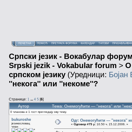
ПОЧЕТНА
ПОМОЋ
ПРЕТРАГА ФОРУМА
КАЛЕНДАР
ТАГОВИ
ПРИЈАВЉИВА
Српски језик - Вокабулар фору
Srpski jezik - Vokabular forum
>
О
српском језику
(Уредници:
Бојан
''некога'' или ''некоме''?
Странице:
1
...
4
5
[
6
]
Аутор
Тема: Онемогућити — ''некога'' или ''не
0 чланова и 1 гост прегледају ову тему.
bukuroshe
Одг: Онемогућити — ''некога'' ил
језикословац
«
Одговор #75 у:
10.50 ч. 15.12.2006. »
члан