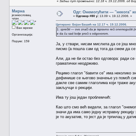
«
Задњи пут промењено: 12.18 ч. 19.12.2006. од Бо
Мирна
Одг: Онемогућити — ''некога'' ил
језикословац
«
Одговор #80 у:
13.09 ч. 19.12.2006. »
члан
Цитирано: Бојан Башић на 12.17 ч. 19.12.2006.
Ван мреже
1:
sprečiti
— ovo znači da je ispravno reći
onemogućiti (
e da ću sad bolje proći s odgovorom.
Организација:
Поруке: 159
Ја, у ствари, нисам мислила да се још мн
писмо (а пошла сам од тога да смем да се
Али, да не би остао без одговора: ради се
граматички неодрживо.
Рецимо глагол "бавити се" има неколико зн
дефинише се његово значење уз помоћ сино
дакле све самим глаголима који траже акуза
закључци о рекцији.
Има ту још један проблемчић:
Као што смо већ видели, за глагол "онемо
значи да има само једну исправну рекцију 
је то акузатив, то јест да је трпилац у дат