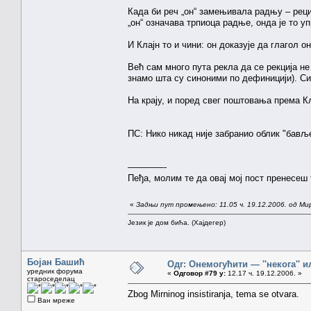
Када би реч „он“ замењивала радњу – рецим
„он“ означава трпиоца радње, онда је то
И Клајн то и чини: он доказује да глагол 
Већ сам много пута рекла да се рекција н
знамо шта су синоними по дефиницији). Син
На крају, и поред свег поштовања према Кл
ПС: Нико никад није забранио облик "бавље
————-
Пеђа, молим те да овај мој пост пренесеш 
«
Задњи пут промењено: 11.05 ч. 19.12.2006. од Ми
Језик је дом бића. (Хајдегер)
Бојан Башић
Одг: Онемогућити — ''некога'' ил
уредник форума
«
Одговор #79 у:
12.17 ч. 19.12.2006. »
староседелац
Zbog Mirninog insistiranja, tema se otvara.
Ван мреже