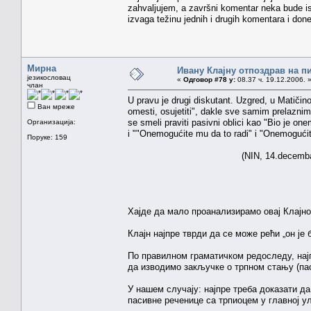
zahvaljujem, a završni komentar neka bude i
izvaga težinu jednih i drugih komentara i don
Мирна
Ивану Клајну отпоздрав на п
језикословац
«
Одговор #78 у:
08.37 ч. 19.12.2006. 
члан
U pravu je drugi diskutant. Uzgred, u Matičin
Ван мреже
omesti, osujetiti", dakle sve samim prelaznim
se smeli praviti pasivni oblici kao "Bio je on
Организација:
i ""Onemogućite mu da to radi" i "Onemogućite
Поруке: 159
(NIN, 14.decembar 2006.
Хајде да мало проанализирамо овај Клајно
Клајн најпре тврди да се може рећи „он је
По правилном граматичком редоследу, најп
да изводимо закључке о трпном стању (пас
У нашем случају: најпре треба доказати да
пасивне реченице са трпиоцем у главној у