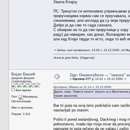
Хвала Клајну.
ПС: Тренутно се интензивно упражњавам ре
приручницима којима сам се проучавала, н
синонимима, али изгледа да су моји приру
Добро је да сам то сада сазнала.
С обзиром на то да сви приручници у хору 
раду) да наведем, као доказ, Воландово м
али кад Клајн тврди то исто, онда то већ 
«
Задњи пут промењено: 13.00 ч. 15.12.2006. од Ми
Језик је дом бића. (Хајдегер)
Бојан Башић
Одг: Онемогућити — ''некога'' ил
уредник форума
«
Одговор #77 у:
14.01 ч. 15.12.2006. »
староседелац
Цитирано: Мирна на 11.14 ч. 15.12.2006.
Ван мреже
Дакле, ипак, "бавити нешто" (пошто се у Матичином 
траже акузатив).
Пол:
Организација:
Bar tri puta na ovoj temi podvlačio sam razli
Име и презиме:
nastavljaš po starom.
Поруке: 1.611
Pošto ti pored wolandovog, Dackinog i mog mišl
jednostavno, mada nije moja stvar da procenju
najmanje tri puta rečeno da ne valjaju i zašto