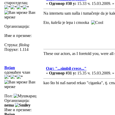
староседелац
«
Одговор #30 у:
15.33 ч. 15.03.2009. »
Ван
Na internetu sam našla i tumačenje da je kal
мреже
Eto,
kaleša
je lepa i crnooka
Организација:
Име и презиме:
Струка:
filolog
Поруке: 1.114
These our actors, as I foretold you, were all sp
Bojan
Одг: "...simbil cvece..."
одомаћен члан
«
Одговор #31 у:
15.35 ч. 15.03.2009. »
Ван
kao što bi naš narod rekao "ciganka", tj. crn
мреже
Пол:
Организација:
nema
Име и презиме:
Bojan