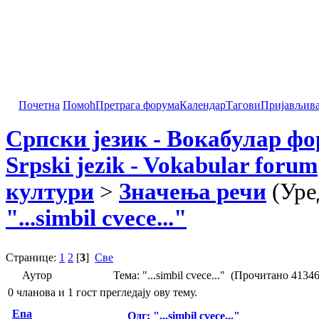
Почетна
Помоћ
Претрага форума
Календар
Тагови
Пријављив
Српски језик - Вокабулар ф
Srpski jezik - Vokabular forum
култури
>
Значења речи
(Уре
"...simbil cvece..."
Странице:
1
2
[
3
]
Све
Аутор
Тема: "...simbil cvece..." (Прочитано 4134
0 чланова и 1 гост прегледају ову тему.
Ena
Одг: "...simbil cvece..."