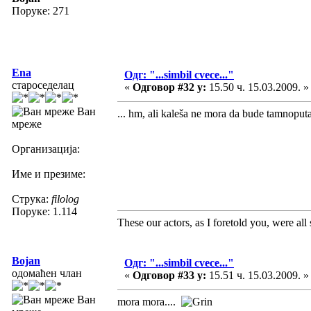
Поруке: 271
Ena
Одг: "...simbil cvece..."
староседелац
«
Одговор #32 у:
15.50 ч. 15.03.2009. »
Ван
... hm, ali kaleša ne mora da bude tamnoput
мреже
Организација:
Име и презиме:
Струка:
filolog
Поруке: 1.114
These our actors, as I foretold you, were all sp
Bojan
Одг: "...simbil cvece..."
одомаћен члан
«
Одговор #33 у:
15.51 ч. 15.03.2009. »
Ван
mora mora....