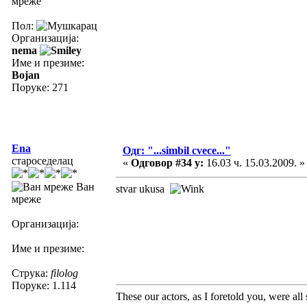
мреже
Пол:
Организација:
nema
Име и презиме:
Bojan
Поруке: 271
Ena
Одг: "...simbil cvece..."
староседелац
«
Одговор #34 у:
16.03 ч. 15.03.2009. »
Ван
stvar ukusa
мреже
Организација:
Име и презиме:
Струка:
filolog
Поруке: 1.114
These our actors, as I foretold you, were all sp