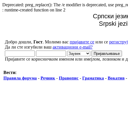
Deprecated: preg_replace(): The /e modifier is deprecated, use preg
: runtime-created function on line 2
Српски јези
Srpski jez
Добро дошли,
Гост
. Молимо вас
пријавите се
или се
региструј
Да ли сте изгубили ваш
активациони e-mail?
Пријавите се корисничким именом или имејлом, лозинком и 
Вести
:
Правила форума
-
Речник
-
Правопис
-
Граматика
-
Вокатив