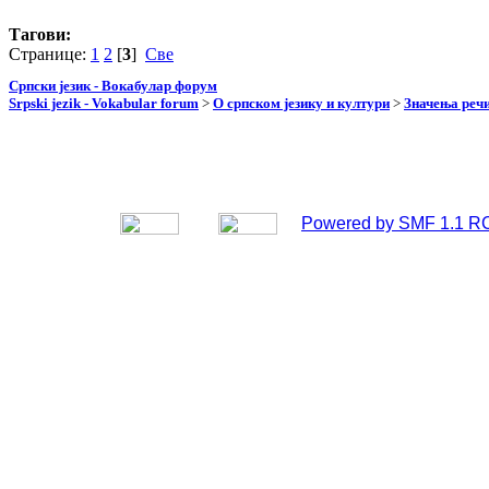
Тагови:
Странице:
1
2
[
3
]
Све
Српски језик - Вокабулар форум
Srpski jezik - Vokabular forum
>
О српском језику и култури
>
Значења реч
Powered by SMF 1.1 R