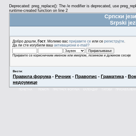
Deprecated: preg_replace(): The /e modifier is deprecated, use preg_re
runtime-created function on line 2
Српски јез
Srpski jez
Добро дошли,
Гост
. Молимо вас
пријавите се
или се
региструјте
.
Да ли сте изгубили ваш
активациони e-mail?
Пријавите се корисничким именом или имејлом, лозинком и дужином сесије
Вести
:
Правила форума
-
Речник
-
Правопис
-
Граматика
-
Вок
недоумице
ПОЧЕТНА
ПОМОЋ
ПРЕТРАГА ФОРУМА
КАЛЕНДАР
ТАГОВИ
ПРИЈАВЉИВА