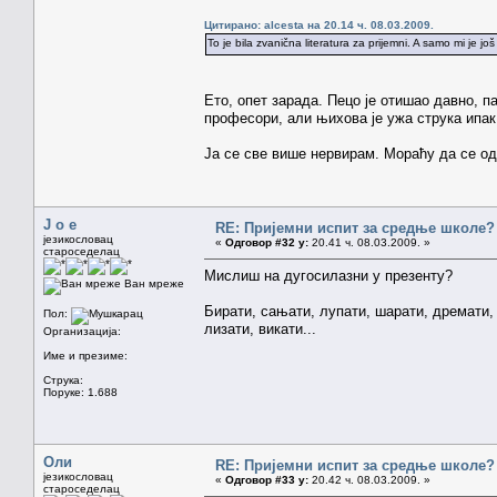
Цитирано: alcesta на 20.14 ч. 08.03.2009.
To je bila zvanična literatura za prijemni. A samo mi je 
Ето, опет зарада. Пецо је отишао давно, п
професори, али њихова је ужа струка ипак
Ја се све више нервирам. Мораћу да се о
J o e
RE: Пријемни испит за средње школе?
језикословац
«
Одговор #32 у:
20.41 ч. 08.03.2009. »
староседелац
Мислиш на дугосилазни у презенту?
Ван мреже
Бирати, сањати, лупати, шарати, дремати, 
Пол:
лизати, викати...
Организација:
Име и презиме:
Струка:
Поруке: 1.688
Оли
RE: Пријемни испит за средње школе?
језикословац
«
Одговор #33 у:
20.42 ч. 08.03.2009. »
староседелац