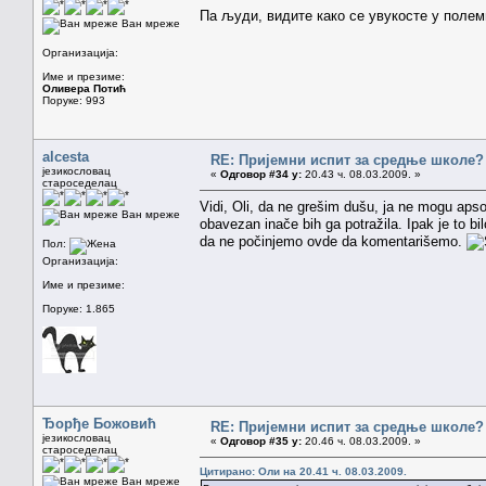
Па људи, видите како се увукосте у полем
Ван мреже
Организација:
Име и презиме:
Оливера Потић
Поруке: 993
alcesta
RE: Пријемни испит за средње школе?
језикословац
«
Одговор #34 у:
20.43 ч. 08.03.2009. »
староседелац
Vidi, Oli, da ne grešim dušu, ja ne mogu apsol
Ван мреже
obavezan inače bih ga potražila. Ipak je to bil
da ne počinjemo ovde da komentarišemo.
Пол:
Организација:
Име и презиме:
Поруке: 1.865
Ђорђе Божовић
RE: Пријемни испит за средње школе?
језикословац
«
Одговор #35 у:
20.46 ч. 08.03.2009. »
староседелац
Цитирано: Оли на 20.41 ч. 08.03.2009.
Ван мреже