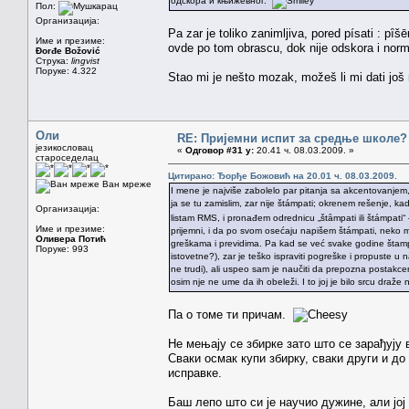
одскора и књижевног.
Пол:
Организација:
Pa zar je toliko zanimljiva, pored písati : pȋš
Име и презиме:
ovde po tom obrascu, dok nije odskora i norm
Đorđe Božović
Струка:
lingvist
Поруке: 4.322
Stao mi je nešto mozak, možeš li mi dati još n
Оли
RE: Пријемни испит за средње школе?
језикословац
«
Одговор #31 у:
20.41 ч. 08.03.2009. »
староседелац
Цитирано: Ђорђе Божовић на 20.01 ч. 08.03.2009.
Ван мреже
I mene je najviše zabolelo par pitanja sa akcentovanjem,
ja se tu zamislim, zar nije štámpati; okrenem rešenje, ka
Организација:
listam RMS, i pronađem odrednicu „štȃmpati ili štámpati“ —
Име и презиме:
prijemni, i da po svom osećaju napišem štámpati, neko mi 
Оливера Потић
greškama i previdima. Pa kad se već svake godine štamp
Поруке: 993
istovetne?), zar je teško ispraviti pogreške i propuste
ne trudi), ali uspeo sam je naučiti da prepozna postakce
osim nje ne ume da ih obeleži. I to joj je bilo srcu draže
Па о томе ти причам.
Не мењају се збирке зато што се зарађују 
Сваки осмак купи збирку, сваки други и до
исправке.
Баш лепо што си је научио дужине, али јој