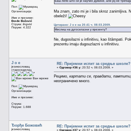
Баш лепо што си је научио дужине, али јој не требај
Пол:
Ma znam, zato mi je i bila skroz zanimljiva.
Организација:
obeleži!
Име и презиме:
Đorđe Božović
Струка:
lingvist
Цитирано: J o e на 20.41 ч. 08.03.2009.
Поруке: 4.322
Мислиш на дугосилазни у презенту?
Ne, dugosilazni u infinitivu, kao štȃmpati. P
prezentu imaju dugouzlazni u infinitivu.
J o e
RE: Пријемни испит за средње школе?
језикословац
«
Одговор #36 у:
20.52 ч. 08.03.2009. »
староседелац
Рецимо,
картати се, правдати, памтити,
Ван мреже
неограничено много.
Пол:
Организација:
Име и презиме:
Струка:
Поруке: 1.688
Ђорђе Божовић
RE: Пријемни испит за средње школе?
језикословац
«
Одговор #37 у:
20.57 ч. 08.03.2009. »