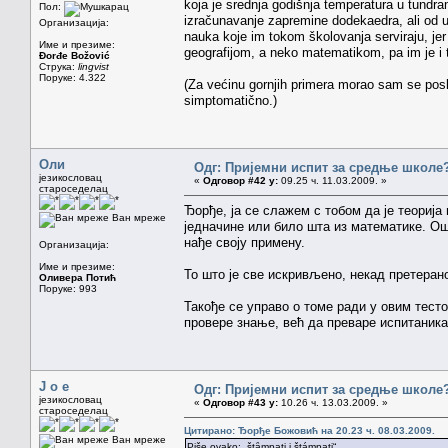
koja je srednja godišnja temperatura u tundram
Пол:
izračunavanje zapremine dodekaedra, ali od u
Организација:
nauka koje im tokom školovanja serviraju, jer
Име и презиме:
geografijom, a neko matematikom, pa im je i 
Đorđe Božović
Струка:
lingvist
Поруке: 4.322
(Za većinu gornjih primera morao sam se posl
simptomatično.)
Оли
Одг: Пријемни испит за средње школе
језикословац
«
Одговор #42 у:
09.25 ч. 11.03.2009. »
староседелац
Ђорђе, ја се слажем с тобом да је теорија 
Ван мреже
једначине или било шта из математике. Ош
нађе своју примену.
Организација:
Име и презиме:
То што је све искривљено, некад претерано
Оливера Потић
Поруке: 993
Такође се управо о томе ради у овим тесто
провере знање, већ да преваре испитаник
J o e
Одг: Пријемни испит за средње школе
језикословац
«
Одговор #43 у:
10.26 ч. 13.03.2009. »
староседелац
Цитирано: Ђорђе Божовић на 20.23 ч. 08.03.2009.
Ван мреже
Piše ovako: „štȃmpati i štámpati“.