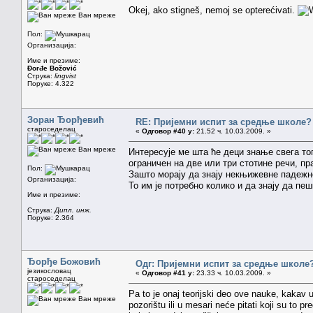
Okej, ako stigneš, nemoj se opterećivati.
Ван мреже
Пол:
Организација:
Име и презиме:
Đorđe Božović
Струка:
lingvist
Поруке: 4.322
Зоран Ђорђевић
RE: Пријемни испит за средње школе?
староседелац
«
Одговор #40 у:
21.52 ч. 10.03.2009. »
Ван мреже
Интересује ме шта ће деци знање свега тог
ограничен на две или три стотине речи, пр
Пол:
Зашто морају да знају некњижевне падежн
Организација:
То им је потребно колико и да знају да пеш
Име и презиме:
Струка:
Дипл. инж.
Поруке: 2.364
Ђорђе Божовић
Одг: Пријемни испит за средње школе
језикословац
«
Одговор #41 у:
23.33 ч. 10.03.2009. »
староседелац
Pa to je onaj teorijski deo ove nauke, kakav 
Ван мреже
pozorištu ili u mesari neće pitati koji su to p