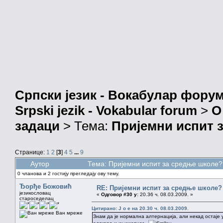
Српски језик - Вокабулар фору
Srpski jezik - Vokabular forum
>
О
задаци
> Тема:
Пријемни испит 
Странице:
1
2
[
3
]
4
5
...
9
Аутор
Тема: Пријемни испит за средње школе?
0 чланова и 2 гостију прегледају ову тему.
Ђорђе Божовић
RE: Пријемни испит за средње школе?
језикословац
«
Одговор #30 у:
20.36 ч. 08.03.2009. »
староседелац
Цитирано: J o e на 20.30 ч. 08.03.2009.
Ван мреже
Знам да је нормална алтернација, али некад остаје у