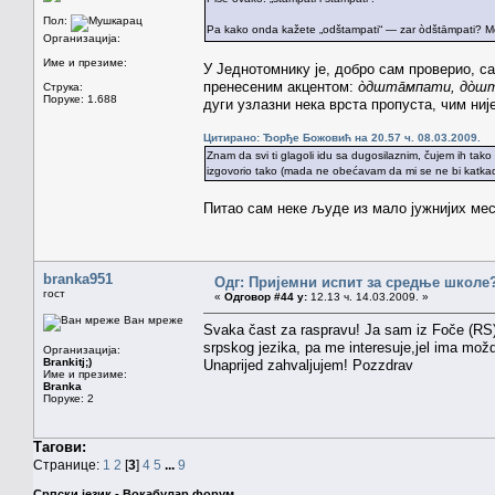
Пол:
Pa kako onda kažete „odštampati“ — zar òdštāmpati? Men
Организација:
Име и презиме:
У Једнотомнику је, добро сам проверио, с
пренесеним акцентом:
òдштāмпати, дòш
Струка:
Поруке: 1.688
дуги узлазни нека врста пропуста, чим ниј
Цитирано: Ђорђе Божовић на 20.57 ч. 08.03.2009.
Znam da svi ti glagoli idu sa dugosilaznim, čujem ih tako na
izgovorio tako (mada ne obećavam da mi se ne bi katkad o
Питао сам неке људе из мало јужнијих мес
branka951
Одг: Пријемни испит за средње школе
гост
«
Одговор #44 у:
12.13 ч. 14.03.2009. »
Ван мреже
Svaka čast za raspravu! Ja sam iz Foče (RS)
srpskog jezika, pa me interesuje,jel ima možd
Организација:
Brankitj;)
Unaprijed zahvaljujem! Pozzdrav
Име и презиме:
Branka
Поруке: 2
Тагови:
Странице:
1
2
[
3
]
4
5
...
9
Српски језик - Вокабулар форум