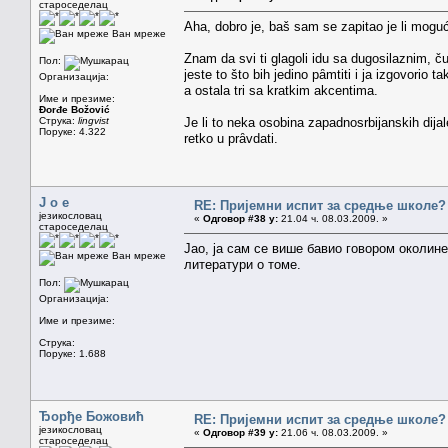
староседелац
Aha, dobro je, baš sam se zapitao je li mog
Ван мреже
Znam da svi ti glagoli idu sa dugosilaznim, čuj
Пол:
jeste to što bih jedino pȃmtiti i ja izgovorio
Организација:
a ostala tri sa kratkim akcentima.
Име и презиме:
Đorđe Božović
Струка:
lingvist
Je li to neka osobina zapadnosrbijanskih dijal
Поруке: 4.322
retko u prȃvdati.
J o e
RE: Пријемни испит за средње школе?
језикословац
«
Одговор #38 у:
21.04 ч. 08.03.2009. »
староседелац
Јао, ја сам се више бавио говором околин
Ван мреже
литератури о томе.
Пол:
Организација:
Име и презиме:
Струка:
Поруке: 1.688
Ђорђе Божовић
RE: Пријемни испит за средње школе?
језикословац
«
Одговор #39 у:
21.06 ч. 08.03.2009. »
староседелац