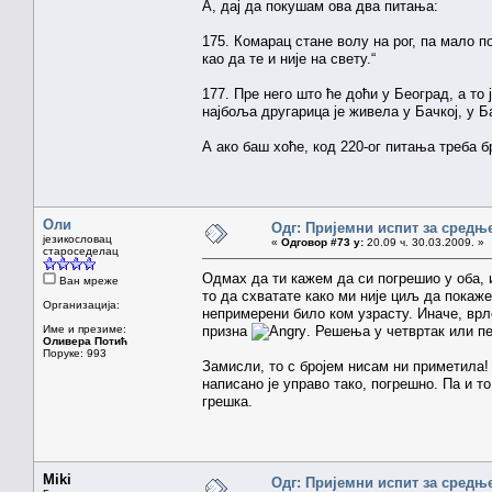
А, дај да покушам ова два питања:
175. Комарац стане волу на рог, па мало по
као да те и није на свету.“
177. Пре него што ће доћи у Београд, а то 
најбоља другарица је живела у Бачкој, у 
А ако баш хоће, код 220-ог питања треба б
Оли
Одг: Пријемни испит за средњ
језикословац
«
Одговор #73 у:
20.09 ч. 30.03.2009. »
староседелац
Одмах да ти кажем да си погрешио у оба,
Ван мреже
то да схватате како ми није циљ да покаже
Организација:
непримерени било ком узрасту. Иначе, врло
Име и презиме:
призна
. Решења у четвртак или пе
Оливера Потић
Поруке: 993
Замисли, то с бројем нисам ни приметила!
написано је управо тако, погрешно. Па и т
грешка.
Miki
Одг: Пријемни испит за средњ