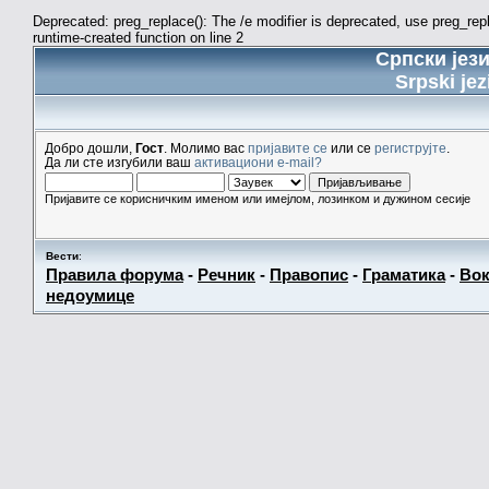
Deprecated: preg_replace(): The /e modifier is deprecated, use preg_re
runtime-created function on line 2
Српски јез
Srpski jez
Добро дошли,
Гост
. Молимо вас
пријавите се
или се
региструјте
.
Да ли сте изгубили ваш
активациони e-mail?
Пријавите се корисничким именом или имејлом, лозинком и дужином сесије
Вести
:
Правила форума
-
Речник
-
Правопис
-
Граматика
-
Вок
недоумице