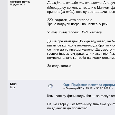
Оливера Потић
Да ли је то за овде или за понети.
А кључ
Поруке: 993
(Мора да су се консултовали с Милком Ц
прилога (
за овде
), што су састављачи про
220. задатак, исто поглавље
Треба подвући погрешно написану реч.
Читај, чувај и освоји 1521 награду.
Да ме пре неки дан Џо није едуковао, не 
питам се колико је нормално да број који 
се чини да то није допуштено. Да уместо
н
грешка (нисам сигурна), али и ако није, ђак
помислила како га треба написати словима
За сада толико.
Miki
Одг: Пријемни испит за средњ
Гост
«
Одговор #72 у:
19.12 ч. 30.03.2009. »
Кхм, баш су фини задачићи — за факултет
Не, не стоји у шестотомнику значење ’учит
појединости да попамти?!