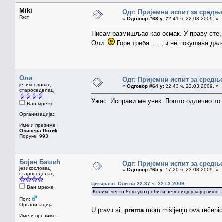
Miki
Одг: Пријемни испит за средњ
Гост
«
Одговор #63 у:
22.41 ч. 22.03.2009. »
Нисам размишљао као осмак. У праву сте, 
Оли.
Горе треба: „..., и не покушава даљ
Оли
Одг: Пријемни испит за средњ
језикословац
«
Одговор #64 у:
22.43 ч. 22.03.2009. »
староседелац
Ужас. Исправи ме увек. Пошто одлично то
Ван мреже
Организација:
Име и презиме:
Оливера Потић
Поруке: 993
Бојан Башић
Одг: Пријемни испит за средњ
језикословац
«
Одговор #65 у:
17.20 ч. 23.03.2009. »
староседелац
Цитирано: Оли на 22.37 ч. 22.03.2009.
Ван мреже
Колико често ћеш употребити реченицу у којој пише:
Пол:
Организација:
U pravu si,
prema
mom mišljenju ova rečenic
Име и презиме: