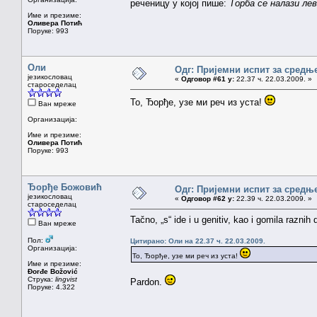
реченицу у којој пише:
Торба се налази ле
Име и презиме:
Оливера Потић
Поруке: 993
Оли
Одг: Пријемни испит за средњ
језикословац
«
Одговор #61 у:
22.37 ч. 22.03.2009. »
староседелац
То, Ђорђе, узе ми реч из уста!
Ван мреже
Организација:
Име и презиме:
Оливера Потић
Поруке: 993
Ђорђе Божовић
Одг: Пријемни испит за средњ
језикословац
«
Одговор #62 у:
22.39 ч. 22.03.2009. »
староседелац
Tačno, „s“ ide i u genitiv, kao i gomila raznih
Ван мреже
Пол:
Цитирано: Оли на 22.37 ч. 22.03.2009.
Организација:
То, Ђорђе, узе ми реч из уста!
Име и презиме:
Đorđe Božović
Струка:
lingvist
Pardon.
Поруке: 4.322