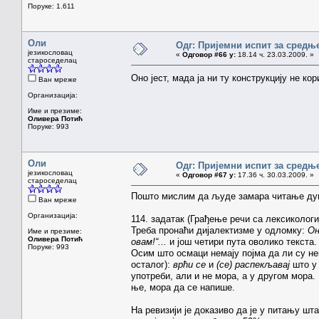
Поруке: 1.611
Оли
Одг: Пријемни испит за средњ
језикословац
«
Одговор #66 у:
18.14 ч. 23.03.2009. »
староседелац
Оно јест, мада ја ни ту конструкцију не к
Ван мреже
Организација:
Име и презиме:
Оливера Потић
Поруке: 993
Оли
Одг: Пријемни испит за средњ
језикословац
«
Одговор #67 у:
17.36 ч. 30.03.2009. »
староседелац
Пошто мислим да људе замара читање дуг
Ван мреже
Организација:
114. задатак (Грађење речи са лексикологи
Треба пронаћи дијалектизме у одломку:
Он
Име и презиме:
Оливера Потић
овам!“...
и још четири пута оволико текста.
Поруке: 993
Осим што осмаци немају појма да ли су нек
осталог):
врћи се
и
(се) распекљавај
што у 
употреби, али и не мора, а у другом мора.
ње, мора да се напише.
На ревизији је доказиво да је у питању шт