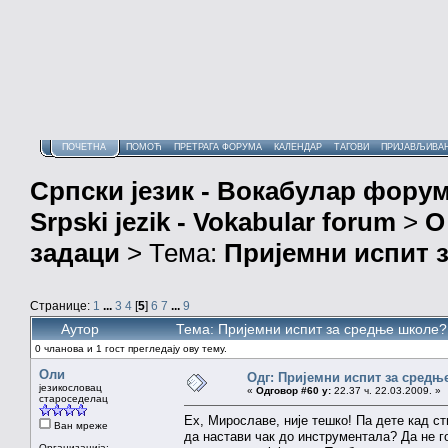
ПОЧЕТНА
ПОМОЋ
ПРЕТРАГА ФОРУМА
КАЛЕНДАР
ТАГОВИ
ПРИЈАВЉИВА
Српски језик - Вокабулар фору
Srpski jezik - Vokabular forum
>
О
задаци
> Тема:
Пријемни испит 
Странице:
1
...
3
4
[
5
]
6
7
...
9
Аутор
Тема: Пријемни испит за средње школе?
0 чланова и 1 гост прегледају ову тему.
Оли
Одг: Пријемни испит за средњ
језикословац
«
Одговор #60 у:
22.37 ч. 22.03.2009. »
староседелац
Ех, Мирославе, није тешко! Па дете кад ст
Ван мреже
да настави чак до инструментала? Да не 
Организација: