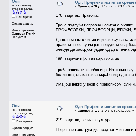
Оли
Одг: Пријемни испит за средњ
језикословац
«
Одговор #70 у:
17.43 ч. 30.03.2009. »
староседелац
178. задатак, Правопис
Ван мреже
Организација:
Треба подвући исправно написане облике.
ПРОФЕСОРКИ, ПРОФЕСОРЦИ, ЕПОХИ, Е
Име и презиме:
Оливера Потић
Поруке: 993
Да не причам о чињеници како су палатали
правила, него су им још понудили овај бе
очекује да заокружи један од два тачна одг
188. задатак и још два-три слична
Траба написати скраћенице. Иако смо науч
белинама, свака таква скраћеница дата је 
Има још неких у вези с правописом, сличн
Оли
Одг: Пријемни испит за средњ
језикословац
«
Одговор #71 у:
17.47 ч. 30.03.2009. »
староседелац
219. задатак, Језичка култура
Ван мреже
Организација:
Погрешне конструкције предлог + инфинити
Име и презиме: