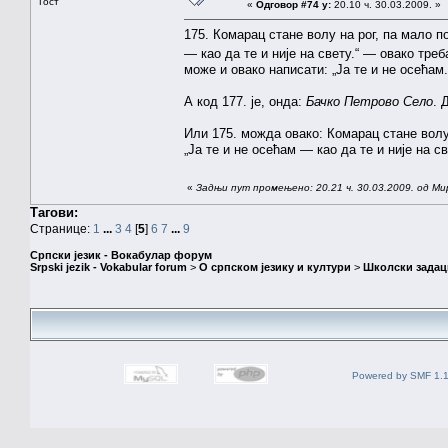
Гост
«
Одговор #74 у:
20.10 ч. 30.03.2009. »
175. Комарац стане волу на рог, па мало по
— као да те и није на свету.“ — овако тре
може и овако написати: „Ја те и не осећам. 
А код 177. је, онда:
Бачко Петрово Село
. 
Или 175. можда овако: Комарац стане волу 
„Ја те и не осећам — као да те и није на св
«
Задњи пут промењено: 20.21 ч. 30.03.2009. од Ми
Тагови:
Странице:
1
...
3
4
[
5
]
6
7
...
9
Српски језик - Вокабулар форум
Srpski jezik - Vokabular forum
>
О српском језику и култури
>
Школски задац
Powered by SMF 1.