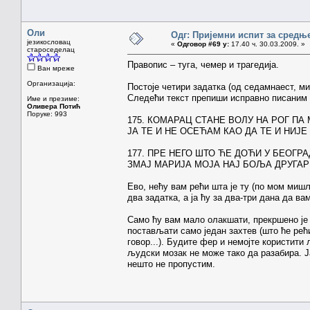
Оли
Одг: Пријемни испит за средњ
језикословац
«
Одговор #69 у:
17.40 ч. 30.03.2009. »
староседелац
Правопис – туга, чемер и трагедија.
Ван мреже
Организација:
Постоје четири задатка (од седамнаест, м
Следећи текст препиши исправно писаним 
Име и презиме:
Оливера Потић
Поруке: 993
175. КОМАРАЦ СТАНЕ ВОЛУ НА РОГ ПА
ЈА ТЕ И НЕ ОСЕЋАМ КАО ДА ТЕ И НИЈЕ 
177. ПРЕ НЕГО ШТО ЋЕ ДОЋИ У БЕОГР
ЗМАЈ МАРИЈА МОЈА НАЈ БОЉА ДРУГАР
Ево, нећу вам рећи шта је ту (по мом миш
два задатка, а ја ћу за два-три дана да в
Само ћу вам мало олакшати, прекршено је ј
постављати само један захтев (што ће рећ
говор...). Будите фер и немојте користити
људски мозак не може тако да разабира. Ј
нешто не пропустим.