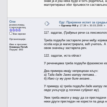
знам ја и још нека буде и 50% родитеља, а
малтретирање због брљивости састављач
Оли
Одг: Пријемни испит за средњ
језикословац
«
Одговор #68 у:
17.38 ч. 30.03.2009. »
староседелац
117. задатак, (Грађење речи са лексиколог
Ван мреже
Организација:
Треба подвући застареле речи међу којима
особа која је магистрирала, већ учитељ. А
Име и презиме:
Оливера Потић
овом значењу застарела реч.
Поруке: 993
122. задатак, иста област
У реченицама треба подвући фраземске из
Два примера имају непрецизан кључ:
а)
Тада даде Јанко ватру петама...
б)
Иако су му руке биле везане...
У примеру а) треба подвући
даде ватру п
овде укључује
и
логички субјекат
му
).
Увек треба имати у виду да се прегледачи 
неки други прегледач не користи па деца 