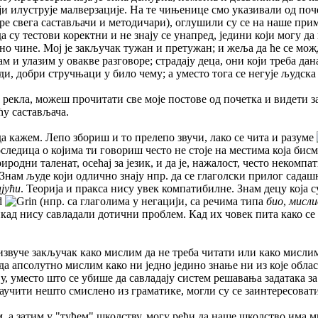
оји илуструје малверзације. На те чињенице смо указивали од поч
 (пре свега састављачи и методичари), оглушили су се на наше пр
а су тестови коректни и не знају се унапред, једини који могу да
вно чине. Мој је закључак тужан и претужан; и жеља да ће се мо
м и улазим у овакве разговоре; страдају деца, они који треба дан
ди, добри стручњаци у било чему; а уместо тога се негује људска
и рекла, можеш прочитати све моје постове од почетка и видети з
ћу састављача.
да кажем. Лепо збориш и то прелепо звучи, лако се чита и разуме
оследица о којима ти говориш често не стоје на местима која бис
риродни таленат, осећај за језик, и да је, нажалост, често неком
 Знам људе који одлично знају нпр. да се глаголски прилог сада
ајући
. Теорија и пракса нису увек компатибилне. Знам децу која 
(нпр. са глаголима у негацији, са речима типа
био
,
мисли
кад нису савладали дотични проблем. Кад их човек пита како се 
 извуче закључак како мислим да не треба читати или како мислим
да апсолутно мислим како ни једно једино знање ни из које обла
у, уместо што се убише да савладају систем решавања задатака з
аучити нешто смислено из граматике, могли су се заинтересовати
, а затим у "туђем" школству, могу рећи да наше школство има 