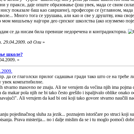
ни у пракси, даје опште образовање (још увек, мада се свим сил
 нису показале баш као савршене), професори се (углавном, мада 
ле... Много тога се урушава, али као и све у друштву, има своје
 по мом мишљењу најгори део српског школства (ако изузмемо поје
надам се да нисам била превише недоречена и контрадикторна.
. 29.04.2009. од Оли
»
дње школе?
04.2009. »
.2009.
пр. да се глаголски прилог садашњи гради тако што се на треће
су увек компатибилне.
ih stvarno masovno ne znaju. Ali ne verujem da većina njih ima pojma da
 da makar pola njih ne bi tako često grešilo i ispaljivalo oblike onako
avajući". Ali verujem da kad bi oni koji tako govore stvarno naučili nač
nju pojedinačnog sluha za jezik... poznajem istoričare po struci koji su 
 pisanja. Prava misterija... no i dalje mislim da se i tu moglo pomoći 