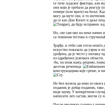
се тиче људског фактора, али к
они који је требало да реагују
помере (или врате) на боље. Кад
могу да муте сви, и то интензи
да се као Дон Кихот и даље пеца
), да буду исправни љу
Но, све сам ово на неки начин 
са тежином тестова и стручнош
Ђорђе, и теби сам хтела нешто 
искуство показало да узрок и п
урођена, да је често у питању п
из одређених језичких области.
-ћи
, па ипак кажу, рецимо,
плак
десетак реченица
конструкцијама које греше, и ни
.
Не бих волела да неко из овога
поданик је добар поданик, тако 
виде шуму. У конкретном случај
написати леп састав, могли су н
После оволиких година у нашем