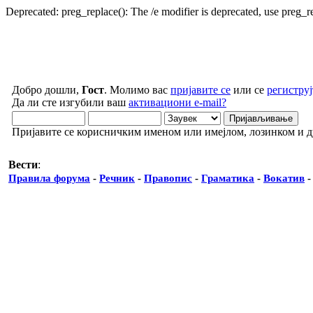
Deprecated: preg_replace(): The /e modifier is deprecated, use preg_
Добро дошли,
Гост
. Молимо вас
пријавите се
или се
региструј
Да ли сте изгубили ваш
активациони e-mail?
Пријавите се корисничким именом или имејлом, лозинком и 
Вести
:
Правила форума
-
Речник
-
Правопис
-
Граматика
-
Вокатив