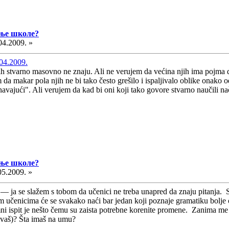
дње школе?
04.2009. »
.04.2009.
ih stvarno masovno ne znaju. Ali ne verujem da većina njih ima pojma da
 da makar pola njih ne bi tako često grešilo i ispaljivalo oblike onako
avajući". Ali verujem da kad bi oni koji tako govore stvarno naučili nač
дње школе?
05.2009. »
— ja se slažem s tobom da učenici ne treba unapred da znaju pitanja.
m učenicima će se svakako naći bar jedan koji poznaje gramatiku bolje o
ni ispit je nešto čemu su zaista potrebne korenite promene. Zanima me d
ivaš)? Šta imaš na umu?