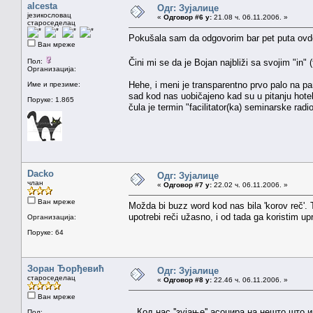
alcesta
Одг: Зујалице
језикословац
«
Одговор #6 у:
21.08 ч. 06.11.2006. »
староседелац
Pokušala sam da odgovorim bar pet puta ovde,
Ван мреже
Пол:
Čini mi se da je Bojan najbliži sa svojim "in" 
Организација:
Hehe, i meni je transparentno prvo palo na pam
Име и презиме:
sad kod nas uobičajeno kad su u pitanju hoteli
Поруке: 1.865
čula je termin "facilitator(ka) seminarske radioni
Dacko
Одг: Зујалице
члан
«
Одговор #7 у:
22.02 ч. 06.11.2006. »
Ван мреже
Možda bi buzz word kod nas bila 'korov reč'. T
upotrebi reči užasno, i od tada ga koristim u
Организација:
Поруке: 64
Зоран Ђорђевић
Одг: Зујалице
староседелац
«
Одговор #8 у:
22.46 ч. 06.11.2006. »
Ван мреже
Код нас ''зујање'' асоцира на нешто што и
Пол: