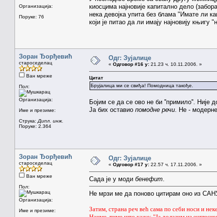
киосцима најновије капитално дело (забора
Организација:
нека девојка упита без блама "Имате ли ка
Поруке: 76
који је питао да ли имају најновију књиг
Зоран Ђорђевић
Одг: Зујалице
староседелац
«
Одговор #16 у:
21.23 ч. 10.11.2006. »
Ван мреже
Цитат
Брујалица ми се свиђа! Помодница такође.
Пол:
Организација:
Бојим се да се ово не би ''примило''. Није
Ја бих оставио
помодне речи
. Не - модерне
Име и презиме:
Струка:
Дипл. инж.
Поруке: 2.364
Зоран Ђорђевић
Одг: Зујалице
староседелац
«
Одговор #17 у:
22.57 ч. 17.11.2006. »
Ван мреже
Сада је у моди
бенефит
.
Пол:
Не мрзи ме да поново цитирам оно из САН
Организација:
Затим, страна реч већ сама по себи носи и не
Име и презиме:
Наиме, тиме што каже: "Ја долазим из енглеско