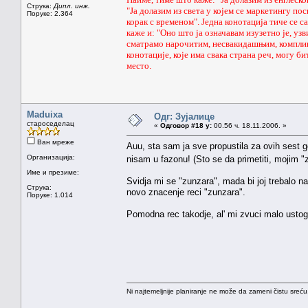
Струка:
Дипл. инж.
"Ја долазим из света у којем се маркетингу по
Поруке: 2.364
корак с временом". Једна конотација тиче се са
каже и: "Оно што ја означавам изузетно је, у
сматрамо нарочитим, несвакидашњим, комплико
конотације, које има свака страна реч, могу б
место.
Maduixa
Одг: Зујалице
староседелац
«
Одговор #18 у:
00.56 ч. 18.11.2006. »
Ван мреже
Auu, sta sam ja sve propustila za ovih sest g
Организација:
nisam u fazonu! (Sto se da primetiti, mojim "
Име и презиме:
Svidja mi se "zunzara", mada bi joj trebalo n
Струка:
novo znacenje reci "zunzara".
Поруке: 1.014
Pomodna rec takodje, al' mi zvuci malo ustog
Ni najtemeljnije planiranje ne može da zameni čistu sreć