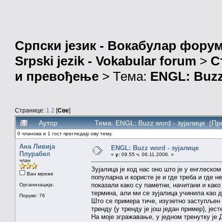
Српски језик - Вокабулар фору
Srpski jezik - Vokabular forum
>
С
и превођење
> Тема:
ENGL: Buzz
Странице:
1
2
[
Све
]
Аутор
Тема: ENGL: Buzz word - зујалице (Пр
0 чланова и 1 гост прегледају ову тему.
Ана Ливија
ENGL: Buzz word - зујалице
Плурабел
«
у:
09.55 ч. 06.11.2006. »
члан
Зујалица је код нас оно што је у енглеском
Ван мреже
популарна и користе је и где треба и где 
показали како су паметни, начитани и како
Организација:
термина, али ми се зујалица учинила као д
Поруке: 76
Што се примера тиче, изузетно заступљен 
тренду (у тренду је још један пример), ј
На моје згражавање, у једном тренутку је 