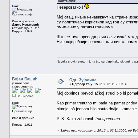
Толстојевски
Пол:
Невероватно !
Организација:
Мој отац, иначе ненавикнут на стране израз
Име и презиме:
су политичари користили кад год су стигли
Дарко Новаковић
омиљених у ратним годинама.
Струка:
dipl. el. inž.
Поруке: 1.049
Што се тиче превода речи
buzz word
, можд
Није најсрећније решење, али ништа памет
Nevolja s ovim svetom je ta što su glupi tako sigurni, a 
Бојан Башић
Одг: Зујалице
језикословац
«
Одговор #5 у:
15.35 ч. 06.11.2006. »
староседелац
Moj doprinos prevodilačkoj struci bio bi poma
Ван мреже
Kao primer trenutno mi pada na pamet pride
Пол:
pitanja još jednom bilo osuto drvlje i kamenj
Организација:
Име и презиме:
P. S. Kako zaboravih
transparentno
.
Поруке: 1.611
«
Задњи пут промењено: 20.16 ч. 06.11.2006. од Бо