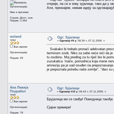
открије, па се и зову зујалице, тако да у 
Организација:
Али, признајем, немам идеју за одговарају
Име и презиме:
Струка:
Дипл. инж.
Поруке: 2.364
woland
Одг: Зујалице
члан
«
Одговор #9 у:
08.36 ч. 07.11.2006. »
Ван мреже
Svakako bi trebalo pronaći adekvatan prevod
Организација:
terminom snob. Niko za sebe neće reći da je s
tu osobinu. Moj predlog za tu riječ bio bi
pomo
Поруке: 93
zuzukalica
. Inače, pomodnica koja mene nervi
amneziju pa je sad osuđen na prepoznavanje. I
je prepoznala potrebu naše zemlje", "đaci su 
Ана Ливија
Одг: Зујалице
Плурабел
«
Одговор #10 у:
09.43 ч. 07.11.2006. »
члан
Брујалица ми се свиђа! Помодница такође.
Ван мреже
Сјајни примери!
Организација:
Поруке: 76