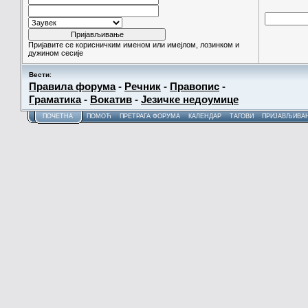
Пријавите се корисничким именом или имејлом, лозинком и
дужином сесије
Вести
:
Правила форума
-
Речник
-
Правопис
-
Граматика
-
Вокатив
-
Језичке недоумице
ПОЧЕТНА
ПОМОЋ
ПРЕТРАГА ФОРУМА
КАЛЕНДАР
ТАГОВИ
ПРИЈАВЉИВА