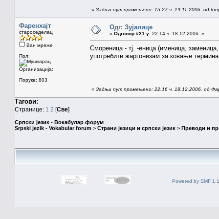
«
Задњи пут промењено: 15.27 ч. 19.11.2006. од ton
Фаренхајт
Одг: Зујалице
староседелац
«
Одговор #21 у:
22.14 ч. 18.12.2006. »
Ван мреже
Смореница - тј. -еница (именица, заменица
употребити жаргонизам за ковање термина к
Пол:
Организација:
Поруке: 803
«
Задњи пут промењено: 22.16 ч. 18.12.2006. од Фа
Тагови:
Странице:
1
2
[
Све
]
Српски језик - Вокабулар форум
Srpski jezik - Vokabular forum
>
Страни језици и српски језик
>
Преводи и п
Powered by SMF 1.