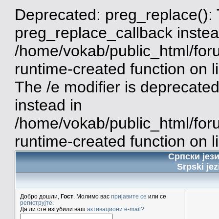
Deprecated: preg_replace(): 
preg_replace_callback instea
/home/vokab/public_html/for
runtime-created function on 
The /e modifier is deprecate
instead in
/home/vokab/public_html/for
runtime-created function on l
Српски јез
Srpski jez
Добро дошли,
Гост
. Молимо вас
пријавите се
или се
региструјте
.
Да ли сте изгубили ваш
активациони e-mail?