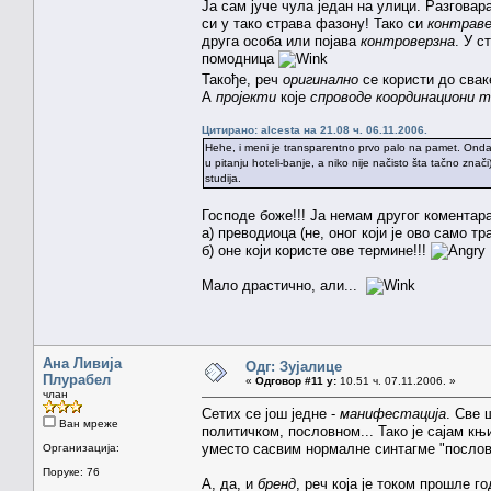
Ја сам јуче чула један на улици. Разговара
си у тако страва фазону! Тако си
контраве
друга особа или појава
контроверзна
. У с
помодница
Такође, реч
оригинално
се користи до сва
А
пројекти
које
спроводе
координациони 
Цитирано: alcesta на 21.08 ч. 06.11.2006.
Hehe, i meni je transparentno prvo palo na pamet. Onda i
u pitanju hoteli-banje, a niko nije načisto šta tačno znači).
studija.
Господе боже!!! Ја немам другог коментара
а) преводиоца (не, оног који је ово само 
б) оне који користе ове термине!!!
Мало драстично, али...
Ана Ливија
Одг: Зујалице
Плурабел
«
Одговор #11 у:
10.51 ч. 07.11.2006. »
члан
Сетих се још једне -
манифестација
. Све 
Ван мреже
политичком, пословном... Тако је сајам књ
уместо сасвим нормалне синтагме "пословн
Организација:
Поруке: 76
А, да, и
бренд
, реч која је током прошле 