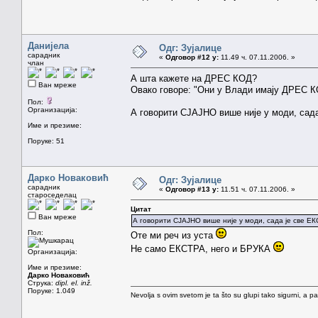
Данијела
Одг: Зујалице
сарадник
«
Одговор #12 у:
11.49 ч. 07.11.2006. »
члан
А шта кажете на ДРЕС КОД?
Ван мреже
Овако говоре: "Они у Влади имају ДРЕС КО
Пол:
Организација:
А говорити СЈАЈНО више није у моди, сад
Име и презиме:
Поруке: 51
Дарко Новаковић
Одг: Зујалице
сарадник
«
Одговор #13 у:
11.51 ч. 07.11.2006. »
староседелац
Цитат
Ван мреже
А говорити СЈАЈНО више није у моди, сада је све ЕК
Пол:
Оте ми реч из уста
Не само ЕКСТРА, него и БРУКА
Организација:
Име и презиме:
Дарко Новаковић
Струка:
dipl. el. inž.
Поруке: 1.049
Nevolja s ovim svetom je ta što su glupi tako sigurni, a 