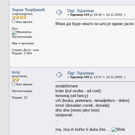
Зоран Ђорђевић
Одг: Зујалице
староседелац
«
Одговор #19 у:
16.46 ч. 18.11.2006. »
Ван мреже
Мора да буде нешто за шта је одмах јасно 
Пол:
Организација:
Име и презиме:
Струка:
Дипл. инж.
Поруке: 2.364
tony
Одг: Зујалице
посетилац
«
Одговор #20 у:
13.27 ч. 19.11.2006. »
Ван мреже
establišment
kuler (kul osoba - od cool)
Организација:
fenseraj (od fancy)
Поруке: 22
vrh (bruka, preterano, nenadjebivo - dobro)
smor (dosadan covek, dosada)
dno dna (nesto jako lose)
istripovati
...
ma, ima ih kol'ko ti duša ište ...