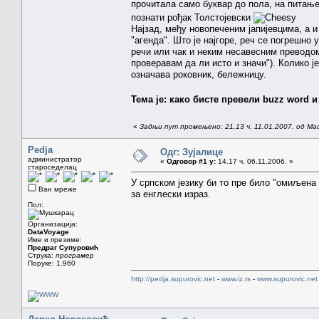
прочитала само буквар до пола, на питање
познати рођак Толстојевски
Најзад, међу новопеченим јапијевцима, а и
"агенда". Што је најгоре, реч се погрешн
речи или чак и неким несавесним преводом
проверавам да ли исто и значи"). Колико ј
означава роковник, бележницу.
Тема је: како бисте превели buzz word 
«
Задњи пут промењено: 21.13 ч. 11.01.2007. од Ma
Pedja
Одг: Зујалице
администратор
«
Одговор #1 у:
14.17 ч. 06.11.2006. »
староседелац
У српском језику би то пре било "омиљена 
Ван мреже
за енглески израз.
Пол:
Организација:
DataVoyage
Име и презиме:
Предраг Супуровић
Струка:
програмер
Поруке: 1.960
http://pedja.supurovic.net
-
www.iz.rs
-
www.supurovic.net