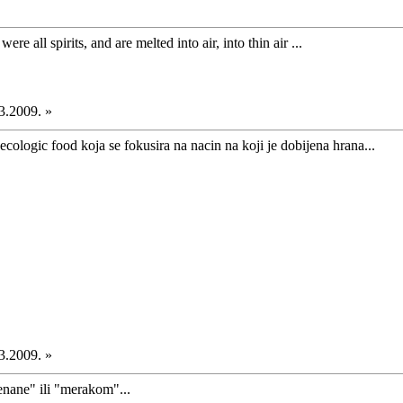
ere all spirits, and are melted into air, into thin air ...
3.2009. »
 ecologic food koja se fokusira na nacin na koji je dobijena hrana...
3.2009. »
enane" ili "merakom"...