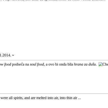
1.2014. »
ow food
podseća na
soul food
, a ovo bi onda bila
hrana za dušu
.
ere all spirits, and are melted into air, into thin air ...