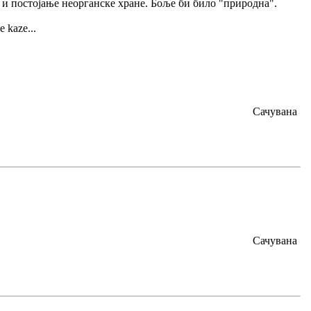
 и постојање неорганске хране. Боље би било "природна".
e kaze...
Сачувана
Сачувана