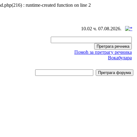
d.php(216) : runtime-created function on line 2
10.02 ч. 07.08.2026.
Помоћ за претрагу речника
Вокабулара