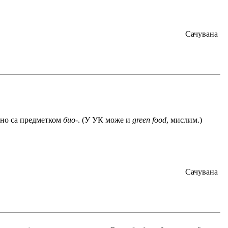
Сачувана
чно са предметком
био-
. (У УК може и
green food
, мислим.)
Сачувана