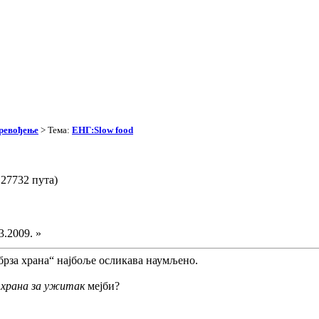
превођење
> Тема:
ЕНГ:Slow food
27732 пута)
3.2009. »
ебрза храна“ најбоље осликава наумљено.
:
храна за ужитак
мејби?