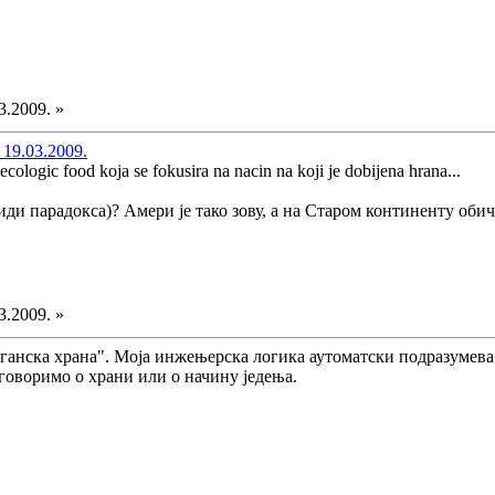
3.2009. »
 19.03.2009.
 ecologic food koja se fokusira na nacin na koji je dobijena hrana...
иди парадокса)? Амери је тако зову, а на Старом континенту оби
3.2009. »
ганска храна". Моја инжењерска логика аутоматски подразумева
говоримо о храни или о начину једења.