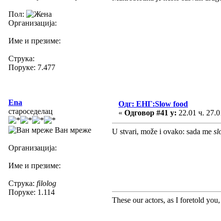
Пол:
Организација:
Име и презиме:
Струка:
Поруке: 7.477
Ena
Одг: ЕНГ:Slow food
староседелац
«
Одговор #41 у:
22.01 ч. 27.0
Ван мреже
U stvari, može i ovako: sada me
sl
Организација:
Име и презиме:
Струка:
filolog
Поруке: 1.114
These our actors, as I foretold you, w