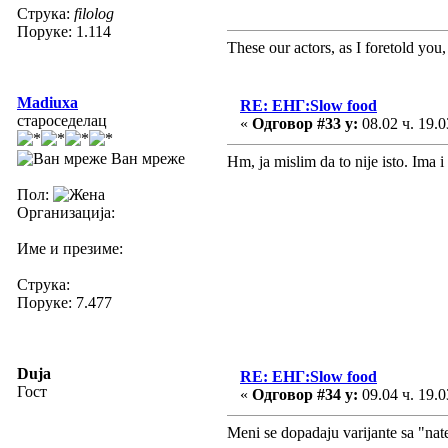
Струка:
filolog
Поруке: 1.114
These our actors, as I foretold you, w
Madiuxa
RE: ЕНГ:Slow food
староседелац
«
Одговор #33 у:
08.02 ч. 19.0
Ван мреже
Hm, ja mislim da to nije isto. Ima i
Пол:
Организација:
Име и презиме:
Струка:
Поруке: 7.477
Duja
RE: ЕНГ:Slow food
Гост
«
Одговор #34 у:
09.04 ч. 19.0
Meni se dopadaju varijante sa "nat