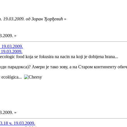
. 19.03.2009. од Зоран Ђорђевић
»
3.2009. »
 19.03.2009.
 19.03.2009.
 ecologic food koja se fokusira na nacin na koji je dobijena hrana...
иди парадокса)? Амери је тако зову, а на Старом континенту оби
e ecológica...
3.2009. »
.18 ч. 19.03.2009.