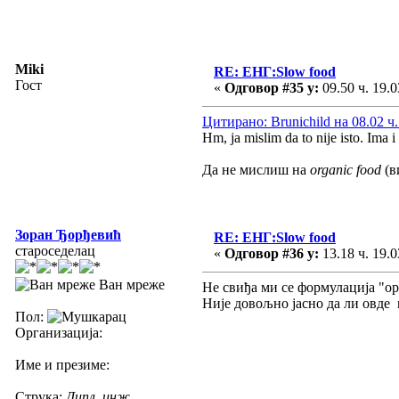
Miki
RE: ЕНГ:Slow food
Гост
«
Одговор #35 у:
09.50 ч. 19.0
Цитирано: Brunichild на 08.02 ч.
Hm, ja mislim da to nije isto. Ima i
Да не мислиш на
organic food
(в
Зоран Ђорђевић
RE: ЕНГ:Slow food
староседелац
«
Одговор #36 у:
13.18 ч. 19.0
Ван мреже
Не свиђа ми се формулација "ор
Није довољно јасно да ли овде 
Пол:
Организација:
Име и презиме:
Струка:
Дипл. инж.