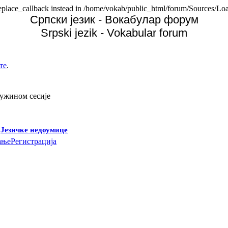
replace_callback instead in /home/vokab/public_html/forum/Sources/Loa
Српски језик - Вокабулар форум
Srpski jezik - Vokabular forum
те
.
дужином сесије
-
Језичке недоумице
ање
Регистрација