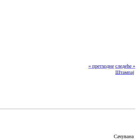
« претходне
следеће »
Штампај
Сачувана