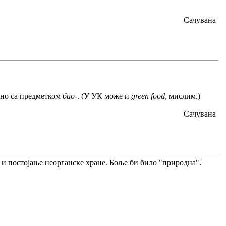
Сачувана
чно са предметком
био-
. (У УК може и
green food
, мислим.)
Сачувана
 и постојање неорганске хране. Боље би било "природна".