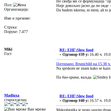
Не свиђа ми се формулација "ор
Пол:
Није довољно јасно да ли овде 
Организација:
Da budem iskrena, ni meni, ali to 
Име и презиме:
Струка:
Поруке: 7.477
Miki
RE: ЕНГ:Slow food
Гост
«
Одговор #39 у:
16.40 ч. 19.0
Цитирано: Brunichild на 15.38 ч.
Na sprskom ne znam kako se kaze.
Па
био-храна
, ваљда.
И
Madiuxa
RE: ЕНГ:Slow food
староседелац
«
Одговор #40 у:
16.57 ч. 19.0
Ван мреже
Makrobiotika je nesto sasvim drugo