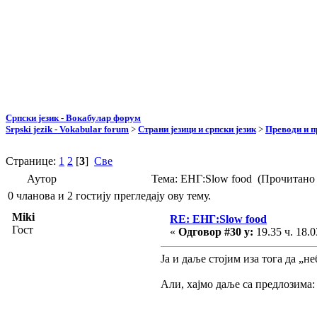
Српски језик - Вокабулар форум
Srpski jezik - Vokabular forum
>
Страни језици и српски језик
>
Преводи и 
Странице:
1
2
[
3
]
Све
Аутор
Тема: ЕНГ:Slow food (Прочитано 
0 чланова и 2 гостију прегледају ову тему.
Miki
RE: ЕНГ:Slow food
Гост
«
Одговор #30 у:
19.35 ч. 18.0
Ја и даље стојим иза тога да „н
Али, хајмо даље са предлозима