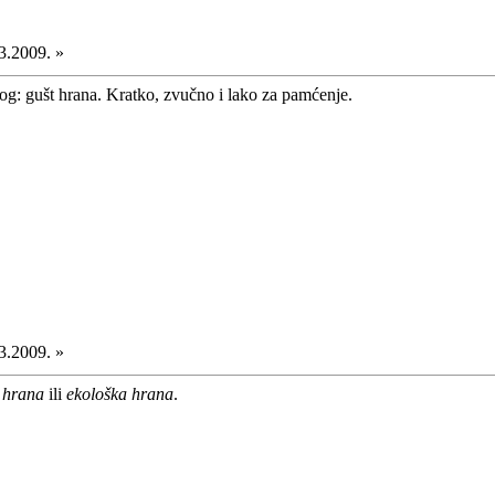
3.2009. »
g: gušt hrana. Kratko, zvučno i lako za pamćenje.
3.2009. »
 hrana
ili
ekološka hrana
.