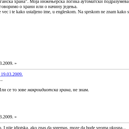
ганска храна". Моја инжењерска логика аутоматски подразумева
говоримо о храни или о начину једења.
je vec i te kako ustaljeno ime, u engleskom. Na sprskom ne znam kako s
3.2009. »
 19.03.2009.
..
ли се то зове
макроидиотска храна
, не знам.
3.2009. »
. I nije idiotska, ako znas da spremas, moze da bude veoma ukusna...