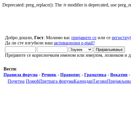
Deprecated: preg_replace(): The /e modifier is deprecated, use preg_
Добро дошли,
Гост
. Молимо вас
пријавите се
или се
региструј
Да ли сте изгубили ваш
активациони e-mail?
Пријавите се корисничким именом или имејлом, лозинком и 
Вести
:
Правила форума
-
Речник
-
Правопис
-
Граматика
-
Вокатив
Почетна
Помоћ
Претрага форума
Календар
Тагови
Пријављив