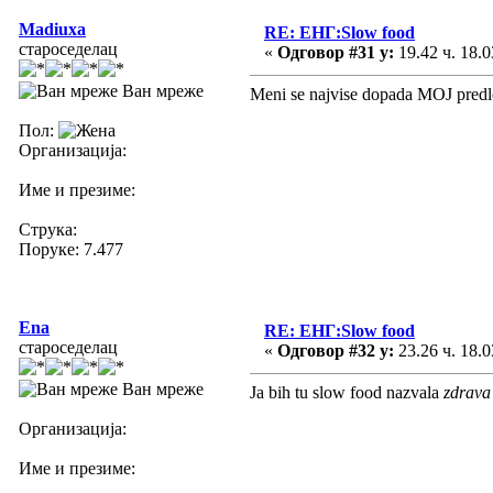
Madiuxa
RE: ЕНГ:Slow food
староседелац
«
Одговор #31 у:
19.42 ч. 18.0
Ван мреже
Meni se najvise dopada MOJ predlo
Пол:
Организација:
Име и презиме:
Струка:
Поруке: 7.477
Ena
RE: ЕНГ:Slow food
староседелац
«
Одговор #32 у:
23.26 ч. 18.0
Ван мреже
Ja bih tu slow food nazvala
zdrava
Организација:
Име и презиме: