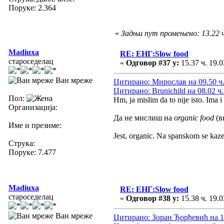
Поруке: 2.364
«
Задњи пут промењено: 13.22 ч
Madiuxa
RE: ЕНГ:Slow food
староседелац
«
Одговор #37 у:
15.37 ч. 19.0
Ван мреже
Цитирано: Мирослав на 09.50 ч.
Цитирано: Brunichild на 08.02 ч.
Пол:
Hm, ja mislim da to nije isto. Ima i
Организација:
Да не мислиш на
organic food
(в
Име и презиме:
Jest, organic. Na spanskom se kaz
Струка:
Поруке: 7.477
Madiuxa
RE: ЕНГ:Slow food
староседелац
«
Одговор #38 у:
15.38 ч. 19.0
Ван мреже
Цитирано: Зоран Ђорђевић на 13