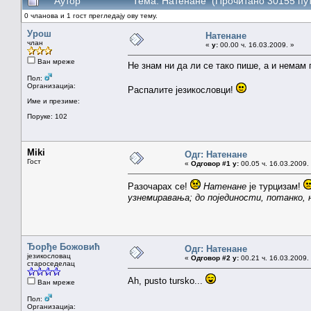
Аутор
Тема: Натенане (Прочитано 30155 пу
0 чланова и 1 гост прегледају ову тему.
Урош
Натенане
члан
«
у:
00.00 ч. 16.03.2009. »
Ван мреже
Не знам ни да ли се тако пише, а и немам 
Пол:
Организација:
Распалите језикословци!
Име и презиме:
Поруке: 102
Miki
Одг: Натенане
Гост
«
Одговор #1 у:
00.05 ч. 16.03.2009.
Разочарах се!
Натенане
је турцизам!
узнемиравања; до појединости, потанко,
Ђорђе Божовић
Одг: Натенане
језикословац
«
Одговор #2 у:
00.21 ч. 16.03.2009.
староседелац
Ah, pusto tursko...
Ван мреже
Пол:
Организација: