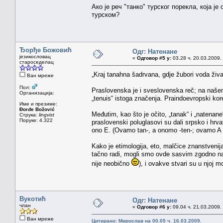
Ако је реч "танко" турског порекла, која ј
турском?
Ђорђе Божовић
Одг: Натенане
језикословац
«
Одговор #5 у:
03.28 ч. 20.03.2009.
староседелац
„Kraj tanahna šadrvana, gdje žubori voda živ
Ван мреже
Пол:
Praslovenska je i sveslovenska reč; na našem 
Организација:
„tenuis“ istoga značenja. Praindoevropski kore
Име и презиме:
Đorđe Božović
Međutim, kao što je očito, „tanak“ i „natenan
Струка:
lingvist
Поруке: 4.322
praslovenski poluglasovi su dali srpsko i hrv
ono E. (Ovamo tan-, a onomo -ten-; ovamo A a
Kako je etimologija, eto, malčice znanstvenij
tačno radi, mogli smo ovde sasvim zgodno na
nije neobično
), i ovakve stvari su u njoj 
Вукотић
Одг: Натенане
члан
«
Одговор #6 у:
09.04 ч. 21.03.2009.
Ван мреже
Цитирано: Мирослав на 00.05 ч. 16.03.2009.