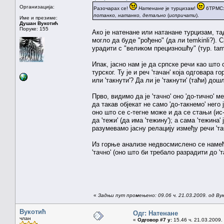
Организација:
Разочарах се!
Натенане
је турцизам!
6ТРМС
потанко, натанко, детаљно
(
испричати
).
Име и презиме:
Душан Вукотић
Поруке: 155
Ако је натенане или натанане турцизам, та
могло да буде "рођено" (да ли temkinli?).
урадити с "великом прецизношћу" (тур. tama
Ипак, јасно нам је да српске речи као што
турског. Ту је и реч 'тачан' која одговара г
или 'такнути'? Да ли је 'такнути' (таћи) дош
Прво, видимо да је 'тачно' оно 'до-тично' ме
да такав објекат не само 'до-такнемо' него ј
оно што се с-тегне може и да се стањи (ис
да 'тежи' (да има 'тежину'); а сама 'тежина'
разумевамо јасну релацију између речи 'тача
Из горње анализе недвосмислено се намеће 
'тачно' (оно што би требало разрадити до 'т
«
Задњи пут промењено: 09.06 ч. 21.03.2009. од В
Вукотић
Одг: Натенане
члан
«
Одговор #7 у:
15.46 ч. 21.03.2009.