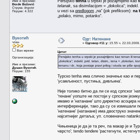
Persijsko
tenha
u srpski je pozajmljeno kao
Име и презиме:
Đorđe Božović
telanak
, sa disimilacijom = „dokolica“; indekl.
Струка:
lingvist
u vezi sa
predlogom
„na“ (jok prefiksom):
na 
Поруке: 4.322
„polako, mirno, potanko“.
Вукотић
Одг: Натенане
члан
«
Одговор #11 у:
15.55 ч. 22.03.2009.
Ван мреже
Цитат
Persijsko tenha u srpski je pozajmljeno kao tenan ili ten
Организација:
„dokolica“; indekl. prid. telan, disim., tena = „dokolan, 
Име и презиме:
tenanu i dr., koja postaje pravi prilog i otuda se piše s
Душан Вукотић
Поруке: 155
Турско tenha има слично значење као и пер
'усамљеност, пустиња, дивљина'.
Није толико битно да ли се код српског 'на
'тенане' уопште не постоји у српском језику
имамо и 'натанане' што директно асоцира на
интерференцији, тако да су се измешали пер
'натенане' (натанане) има двоструко значе
најситнијег детаља; уп. словеначко natanko 
Чињеница је да је та реч, па макар је и Ту
чврсто'; tendo tendere 'растегнути, истегнути'