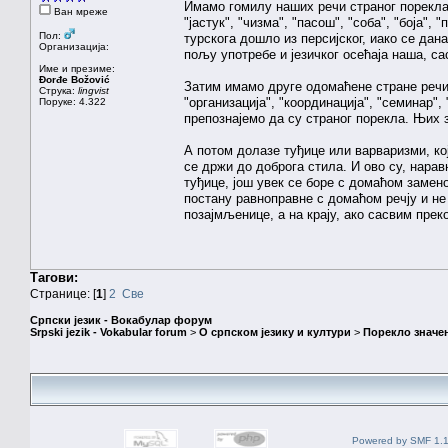
Имамо гомилу наших речи страног порекла,
Ван мреже
"јастук", "чизма", "пасош", "соба", "боја", 
Пол:
турскога дошло из персијског, иако се дан
Организација:
пољу употребе и језичког осећаја наша, с
Име и презиме:
Đorđe Božović
Затим имамо друге одомаћене стране речи,
Струка:
lingvist
"организација", "координација", "семинар",
Поруке: 4.322
препознајемо да су страног порекла. Њих
А потом долазе туђице или варваризми, кој
се држи до доброга стила. И ово су, нарав
туђице, још увек се боре с домаћом замен
постану равноправне с домаћом речју и не
позајмљенице, а на крају, ако сасвим прек
Тагови:
Странице: [
1
]
2
Све
Српски језик - Вокабулар форум
Srpski jezik - Vokabular forum
>
О српском језику и култури
>
Порекло значе
Powered by SMF 1.