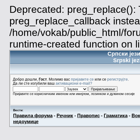
Deprecated: preg_replace(): 
preg_replace_callback instea
/home/vokab/public_html/for
runtime-created function on l
Српски јез
Srpski jez
Добро дошли,
Гост
. Молимо вас
пријавите се
или се
региструјте
.
Да ли сте изгубили ваш
активациони e-mail?
Пријавите се корисничким именом или имејлом, лозинком и дужином сесије
Вести
:
Правила форума
-
Речник
-
Правопис
-
Граматика
-
Вок
недоумице