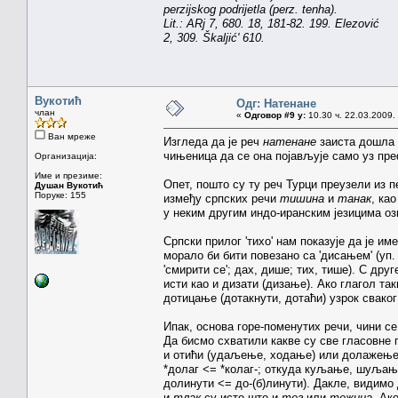
perzijskog podrijetla (perz. tenha).
Lit.: ARj 7, 680. 18, 181-82. 199. Elezović
2, 309. Škaljić' 610.
Вукотић
Одг: Натенане
члан
«
Одговор #9 у:
10.30 ч. 22.03.2009.
Ван мреже
Изгледа да је реч
натенане
заиста дошла и
чињеница да се она појављује само уз пре
Организација:
Име и презиме:
Опет, пошто су ту реч Турци преузели из п
Душан Вукотић
Поруке: 155
између српских речи
тишина
и
танак
, ка
у неким другим индо-иранским језицима оз
Српски прилог 'тихо' нам показује да је им
морало би бити повезано са 'дисањем' (уп. 
'смирити се'; дах, дише; тих, тише). С дру
исти као и дизати (дизање). Ако глагол так
дотицање (дотакнути, дотаћи) узрок сваког
Ипак, основа горе-поменутих речи, чини се,
Да бисмо схватили какве су све гласовне
и отићи (удаљење, ходање) или долажење и
*долаг <= *колаг-; откуда куљање, шуљање
долинути <= до-(б)линути). Дакле, видимо 
и
тлак
су исто што и
тег
или
тежина
. Ак