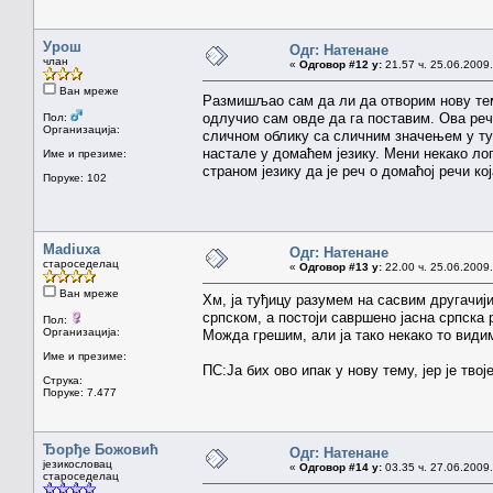
Урош
Одг: Натенане
члан
«
Одговор #12 у:
21.57 ч. 25.06.2009.
Ван мреже
Размишљао сам да ли да отворим нову тем
одлучио сам овде да га поставим. Ова реч 
Пол:
Организација:
сличном облику са сличним значењем у тур
настале у домаћем језику. Мени некако ло
Име и презиме:
страном језику да је реч о домаћој речи ко
Поруке: 102
Madiuxa
Одг: Натенане
староседелац
«
Одговор #13 у:
22.00 ч. 25.06.2009.
Ван мреже
Хм, ја туђицу разумем на сасвим другачији
српском, а постоји савршено јасна српска р
Пол:
Организација:
Можда грешим, али ја тако некако то видим
Име и презиме:
ПС:Ја бих ово ипак у нову тему, јер је твој
Струка:
Поруке: 7.477
Ђорђе Божовић
Одг: Натенане
језикословац
«
Одговор #14 у:
03.35 ч. 27.06.2009.
староседелац