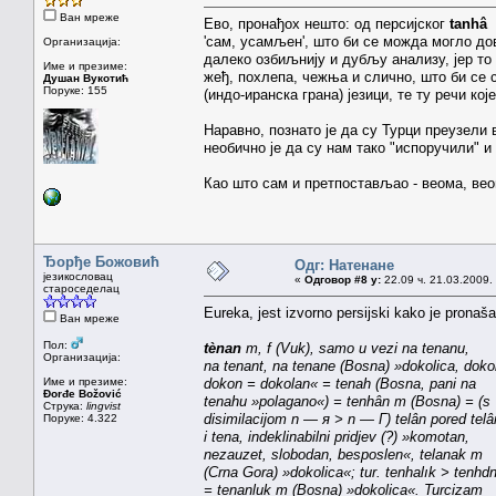
Ван мреже
Ево, пронађох нешто: од персијског
tanhâ
'сам, усамљен', што би се можда могло дов
Организација:
далеко озбиљнију и дубљу анализу, јер то
Име и презиме:
жеђ, похлепа, чежња и слично, што би се 
Душан Вукотић
Поруке: 155
(индо-иранска грана) језици, те ту речи ко
Наравно, познато је да су Турци преузели 
необично је да су нам тако "испоручили" и
Као што сам и претпостављао - веома, ве
Ђорђе Божовић
Одг: Натенане
језикословац
«
Одговор #8 у:
22.09 ч. 21.03.2009.
староседелац
Eureka, jest izvorno persijski kako je prona
Ван мреже
Пол:
tènan
m, f (Vuk), samo u vezi na tenanu,
Организација:
na tenant, na tenane (Bosna) »dokolica, dokol
Име и презиме:
dokon = dokolan« = tenah (Bosna, pani na
Đorđe Božović
tenahu »polagano«) = tenhân m (Bosna) = (s
Струка:
lingvist
disimilacijom n — я > n — Г) telân pored telâ
Поруке: 4.322
i tena, indeklinabilni pridjev (?) »komotan,
nezauzet, slobodan, besposlen«, telanak m
(Crna Gora) »dokolica«; tur. tenhalık > tenhd
= tenanluk m (Bosna) »dokolica«. Turcizam