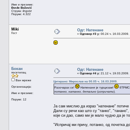
Име и презиме:
Đorđe Božović
Струка:
lingvist
Поруке: 4.322
Miki
Одг: Натенане
Гост
«
Одговор #3 у:
00.24 ч. 16.03.2009.
Бокан
Одг: Натенане
посетилац
«
Одговор #4 у:
21.12 ч. 19.03.2009.
Ван мреже
Цитирано: Мирослав на 00.05 ч. 16.03.2009.
Организација:
Разочарах се!
Натенане
је турцизам!
6ТРМС
потанко, натанко, детаљно
(
испричати
).
Име и презиме:
Поруке: 12
Ја сам мислио да израз "натенане" потиче о
Дали су речи као што су "танко", "танано
које си дао, само ми је мало чудно да је т
"Испричај ми причу, потанко, од почетка до