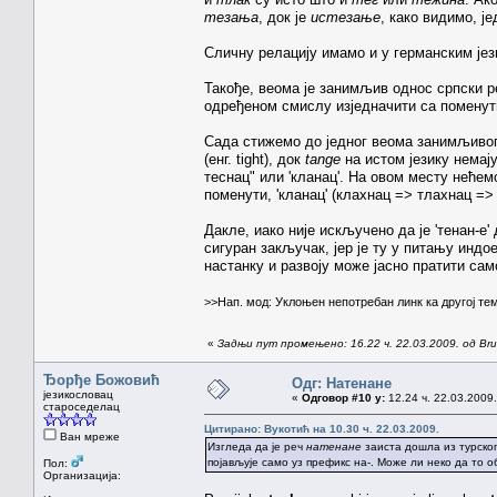
тезања
, док је
истезање
, како видимо, ј
Сличну релацију имамо и у германским језиц
Такође, веома је занимљив однос српски 
одређеном смислу изједначити са поменут
Сада стижемо до једног веома занимљивог
(енг. tight), док
tange
на истом језику немај
теснац" или 'кланац'. На овом месту нећемо
поменути, 'кланац' (клахнац => тлахнац =>
Дакле, иако није искључено да је 'тенан-е
сигуран закључак, јер је ту у питању индое
настанку и развоју може јасно пратити са
>>Нап. мод: Уклоњен непотребан линк ка другој те
«
Задњи пут промењено: 16.22 ч. 22.03.2009. од Brun
Ђорђе Божовић
Одг: Натенане
језикословац
«
Одговор #10 у:
12.24 ч. 22.03.2009.
староседелац
Цитирано: Вукотић на 10.30 ч. 22.03.2009.
Ван мреже
Изгледа да је реч
натенане
заиста дошла из турског
појављује само уз префикс на-. Може ли неко да то о
Пол:
Организација: