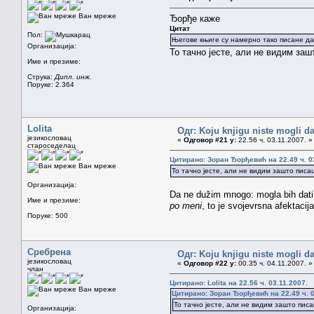
Ван мреже
Ђорђе каже
Цитат
Пол:
Његове књиге су намерно тако писане да 
Организација:
То тачно јесте, али не видим за
Име и презиме:
Струка:
Дипл. инж.
Поруке: 2.364
Lolita
Одг: Koju knjigu niste mogli da
језикословац
«
Одговор #21 у:
22.56 ч. 03.11.2007. »
староседелац
Цитирано: Зоран Ђорђевић на 22.49 ч. 0
Ван мреже
То тачно јесте, али не видим зашто пис
Организација:
Da ne dužim mnogo: mogla bih dati v
Име и презиме:
po meni
, to je svojevrsna afektacija
Поруке: 500
Сребрена
Одг: Koju knjigu niste mogli da
језикословац
«
Одговор #22 у:
00.35 ч. 04.11.2007. »
члан
Цитирано: Lolita на 22.56 ч. 03.11.2007.
Ван мреже
Цитирано: Зоран Ђорђевић на 22.49 ч. 0
То тачно јесте, али не видим зашто пис
Организација: