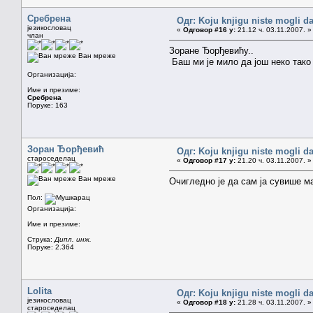
Сребрена
Одг: Koju knjigu niste mogli da
језикословац
«
Одговор #16 у:
21.12 ч. 03.11.2007. »
члан
Зоране Ђорђевићу..
Ван мреже
Баш ми је мило да још неко тако 
Организација:
Име и презиме:
Сребрена
Поруке: 163
Зоран Ђорђевић
Одг: Koju knjigu niste mogli da
староседелац
«
Одговор #17 у:
21.20 ч. 03.11.2007. »
Ван мреже
Очигледно је да сам ја сувише ма
Пол:
Организација:
Име и презиме:
Струка:
Дипл. инж.
Поруке: 2.364
Lolita
Одг: Koju knjigu niste mogli da
језикословац
«
Одговор #18 у:
21.28 ч. 03.11.2007. »
староседелац