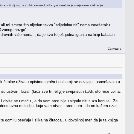
im auditorijum, pa ću biti veoma kratka:
po meni
, to je svojevrsna afektacija.
ali mi smeta što nijedan takva "arijadnina nit" nema završetak u
gužvanog mozga" ..
evnih više nema.., da je sve to još jedna igrarija na liniji kabalah-
Сачувана
italac uživa u opisima igrača i onih koji se dovijaju i usavršavaju u
ustvari Hazari (kroz sve tri religije sveprisutni)..Ali, što reče Lolita,
 i divite se umeću , a da vam srce nije zaigralo niti suza kanula.. Za
ednostavnu melodiju, koja vam otvori i srce i um ..da ne kažem ozari
 gomilu osećaja i slika na čitaoca.. u dovoljnoj meri da je ta knjiga