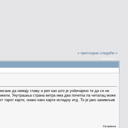
« претходне
следеће »
ШТАМПАЈ
сане да немају главу и реп као што је уобичајено те да се не
 пожели, Унутрашња страна ветра има два почетка па читалац може
 тарот карти, онако како карте испадну итд. То је јако занимљив
Сачувана