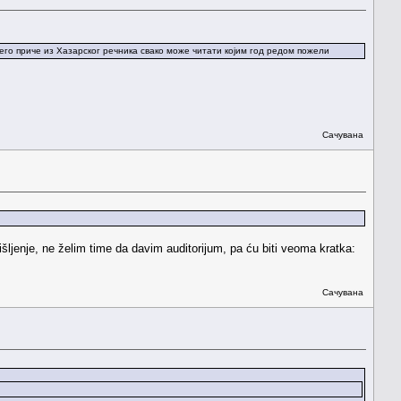
него приче из Хазарског речника свако може читати којим год редом пожели
Сачувана
šljenje, ne želim time da davim auditorijum, pa ću biti veoma kratka:
Сачувана