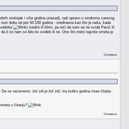
brih stotinjak i više godina unazad), radi upravo o sindromu carevog
u tom dobu od pre 50-100 godina - sredinama kao što je naša, kada
navodnike
) sredini ili klimi, pa reći da vam se
ne sviđa
Pavić ili
 da li će nam se bilo ko svideti ili ne. Ono što meni najviše smeta je
Сачувана
Da se razumemo:
loš stil je loš stil
, ma koliko godina imao čitalac.
ometa
u čitanju?
Сачувана