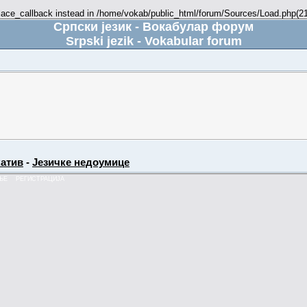
place_callback instead in /home/vokab/public_html/forum/Sources/Load.php(216
Српски језик - Вокабулар форум
Srpski jezik - Vokabular forum
атив
-
Језичке недоумице
ЊЕ
РЕГИСТРАЦИЈА