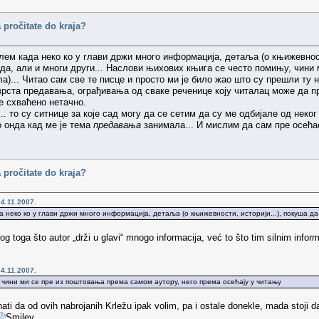
 pročitate do kraja?
ем када неко ко у глави држи много информација, детаља (о књижевности
да, али и многи други... Наслови њихових књига се често помињу, чини 
ла)... Читао сам све те писце и просто ми је било жао што су прешли ту н
врста предавања, ограђивања од сваке реченице коју читалац може да пр
де схваћено нетачно.
. то су ситнице за које сад могу да се сетим да су ме одбијале од неког 
 онда кад ме је тема
предавања
занимала... И мислим да сам пре осећао
 pročitate do kraja?
4.11.2007.
неко ко у глави држи много информација, детаља (о књижевности, историји...), покуша да
g toga što autor „drži u glavi“ mnogo informacija, već to što tim silnim info
4.11.2007.
 чини ми се пре из поштовања према самом аутору, него према осећају у читању
i da od ovih nabrojanih Krležu ipak volim, pa i ostale donekle, mada stoji da 