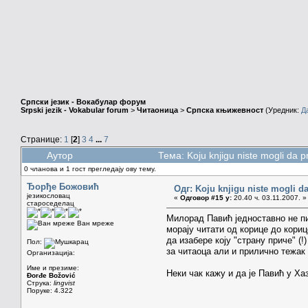
Српски језик - Вокабулар форум
Srpski jezik - Vokabular forum
>
Читаоница
>
Српска књижевност
(Уредник:
Д
Странице:
1
[
2
]
3
4
...
7
Аутор
Тема: Koju knjigu niste mogli da 
0 чланова и 1 гост прегледају ову тему.
Ђорђе Божовић
Одг: Koju knjigu niste mogli da
језикословац
«
Одговор #15 у:
20.40 ч. 03.11.2007. »
староседелац
Милорад Павић једноставно не пиш
Ван мреже
морају читати од корице до кори
да изабере коју "страну приче" (
Пол:
за читаоца али и прилично тежак
Организација:
Име и презиме:
Неки чак кажу и да је Павић у Х
Đorđe Božović
Струка:
lingvist
Поруке: 4.322