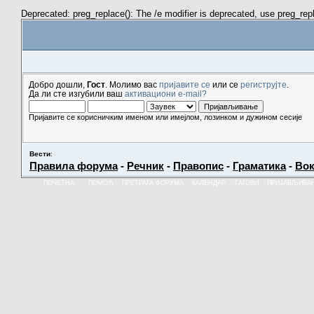
Deprecated: preg_replace(): The /e modifier is deprecated, use preg_re
Добро дошли,
Гост
. Молимо вас
пријавите се
или се
региструјте
.
Да ли сте изгубили ваш
активациони e-mail?
Пријавите се корисничким именом или имејлом, лозинком и дужином сесије
Вести
:
Правила форума
-
Речник
-
Правопис
-
Граматика
-
Вок
ПОЧЕТНА
ПОМОЋ
ПРЕТРАГА ФОРУМА
КАЛЕНДАР
ТАГОВИ
ПРИЈАВЉИВА