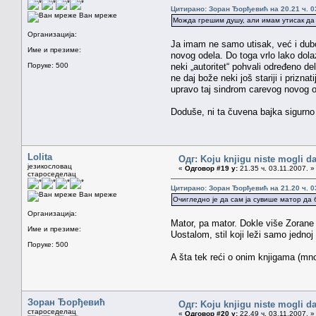
Цитирано: Зоран Ђорђевић на 20.21 ч. 0
Ван мреже
Можда грешим душу, али имам утисак да 
Организација:
Ja imam ne samo utisak, već i dubo
Име и презиме:
novog odela. Do toga vrlo lako dol
Поруке: 500
neki „autoritet“ pohvali određeno de
ne daj bože neki još stariji i prizn
upravo taj sindrom carevog novog od
Doduše, ni ta čuvena bajka sigurno 
Lolita
Одг: Koju knjigu niste mogli da
језикословац
«
Одговор #19 у:
21.35 ч. 03.11.2007. »
староседелац
Цитирано: Зоран Ђорђевић на 21.20 ч. 0
Ван мреже
Очигледно је да сам ја сувише матор да 
Организација:
Mator, pa mator. Dokle više Zoran
Име и презиме:
Uostalom, stil koji leži samo jednoj (
Поруке: 500
A šta tek reći o onim knjigama (mn
Зоран Ђорђевић
Одг: Koju knjigu niste mogli da
староседелац
«
Одговор #20 у:
22.49 ч. 03.11.2007. »