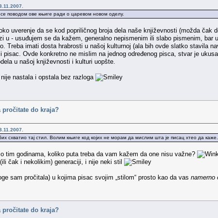
3.11.2007.
се поводом ове књиге ради о царевом новом оделу.
ko uverenje da se kod popriličnog broja dela naše književnosti (možda čak do
azi u - usuđujem se da kažem, generalno nepismenim ili slabo pismenim, bar 
lo. Treba imati dosta hrabrosti u našoj kulturnoj (ala bih ovde slatko stavila 
atiji pisac. Ovde konkretno ne mislim na jednog određenog pisca, stvar je ukusa
ela u našoj književnosti i kulturi uopšte.
nije nastala i opstala bez razloga
 pročitate do kraja?
3.11.2007.
бих схватио тај стил. Волим књиге код којих не морам да мислим шта је писац хтео да каже.
e o tim godinama, koliko puta treba da vam kažem da one nisu važne?
ili čak i nekolikim) generaciji, i nije neki stil
oge sam pročitala) u kojima pisac svojim „stilom“ prosto kao da vas
namerno 
 pročitate do kraja?