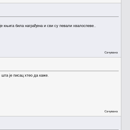
 је књига била награђена и сви су певали хвалоспеве..
Сачувана
 шта је писац хтео да каже.
Сачувана