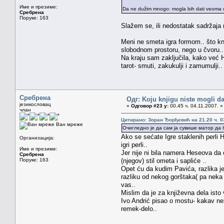
Име и презиме:
Da ne dužim mnogo: mogla bih dati veoma opši
Сребрена
Поруке: 163
Slažem se, ili nedostatak sadržaja 
Meni ne smeta igra formom.. što knj
slobodnom prostoru, nego u čvoru.. 
Na kraju sam zaključila, kako već Ha
tarot- smuti, zakukulji i zamumulji.. 
Сребрена
Одг: Koju knjigu niste mogli da
језикословац
«
Одговор #23 у:
00.45 ч. 04.11.2007. »
члан
Цитирано: Зоран Ђорђевић на 21.20 ч. 0
Ван мреже
Очигледно је да сам ја сувише матор да 
Ako se sećate Igre staklenih perli 
Организација:
igri perli..
Име и презиме:
Jer nije ni bila namera Heseova da ot
Сребрена
Поруке: 163
(njegov) stil ometa i sapliće ..
Opet ću da kudim Pavića, razlika je 
razliku od nekog gorštaka( pa neka 
vas..
Mislim da je za književna dela isto 
Ivo Andrić pisao o mostu- kakav nez
remek-delo..