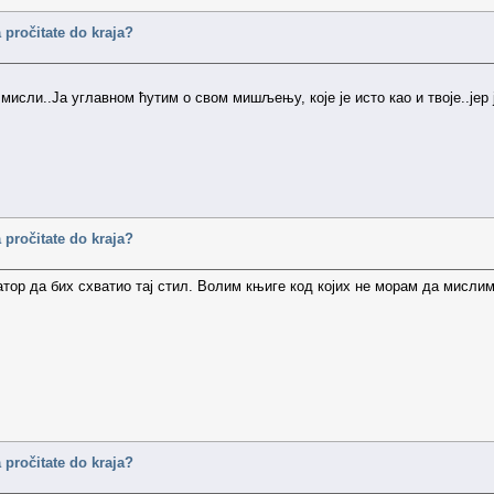
 pročitate do kraja?
мисли..Ја углавном ћутим о свом мишљењу, које је исто као и твоје..јер
 pročitate do kraja?
тор да бих схватио тај стил. Волим књиге код којих не морам да мислим
 pročitate do kraja?