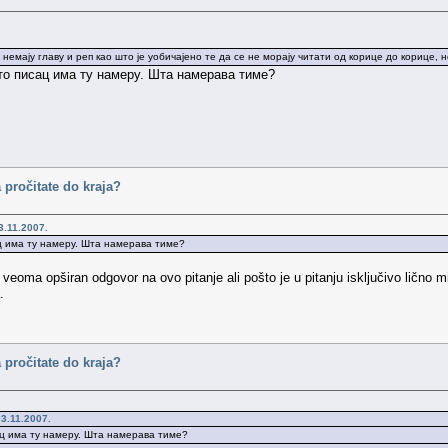
немају главу и реп као што је уобичајено те да се не морају читати од корице до корице, 
што писац има ту намеру. Шта намерава тиме?
 pročitate do kraja?
3.11.2007.
ац има ту намеру. Шта намерава тиме?
eoma opširan odgovor na ovo pitanje ali pošto je u pitanju isključivo lično mi
.
 pročitate do kraja?
3.11.2007.
ац има ту намеру. Шта намерава тиме?