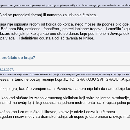
ran odgovor na ovo pitanje ali pošto je u pitanju isključivo lično mišljenje, ne želim time da dav
(kad se prenaglasi forma) ili namerno zaluđivanje čitalaca..
iga nije ispisana redom od korica do korica, nego možeš da počneš bilo gde..
Baš sam išla, dosledno i fanatično , prateći ispisane tragove.. i završila "z
zare istorijski prikazuju kao one što se danas kriju pod imenom Jevreja dok dr
pa vladaj.. i definitivno odustala od iščitavanja te knjige..
 pročitate do kraja?
3.11.2007.
бих схватио тај стил. Волим књиге код којих не морам да мислим шта је писац хтео да каже.
Hesea, ni tamo ne postoji rešenje koja JE TO IGRA KOJU SVI IGRAJU...A ipak č
krije igru, kao što verujem da ni Pavićeva namera nije bila da nam otkrije ko su 
kao kad slušate izuzteno virtuoznog violinistu koji svira briljantne akrobacije,
i smrdi na ovčiji loj:) koji odsvira na jednom instrumentu sa 7 rupica jednu j
važno kao i za muzička ili likovna, kakav je odziv i odzvuk u čitaocu..
godan i neživ motiv za dramsku radnju, ali uspeo je da prenese iz svoje mašte