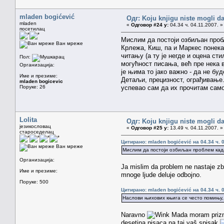
mladen bogićević
Одг: Koju knjigu niste mogli da
mladen
«
Одговор #24 у:
04.34 ч. 04.11.2007. »
посетилац
Мислим да постоји озбиљан пробл
Ван мреже
Крлежа, Киш, па и Маркес понека
читању (а ту је негде и оцена сти
Пол:
могућност писања, већ пре нека 
Организација:
је њима то јако важно - да не бу
Име и презиме:
Детаљи, прецизност, ограђивање..
mladen bogicevic
Поруке: 26
успевао сам да их прочитам само
Lolita
Одг: Koju knjigu niste mogli da
језикословац
«
Одговор #25 у:
13.49 ч. 04.11.2007. »
староседелац
Цитирано: mladen bogićević на 04.34 ч. 0
Ван мреже
Мислим да постоји озбиљан проблем када 
Организација:
Ja mislim da problem ne nastaje zbo
Име и презиме:
mnoge ljude deluje odbojno.
Поруке: 500
Цитирано: mladen bogićević на 04.34 ч. 0
Наслови њихових књига се често помињу,
Naravno
Mada moram priznat
desetina pisaca na taj vaš spisak