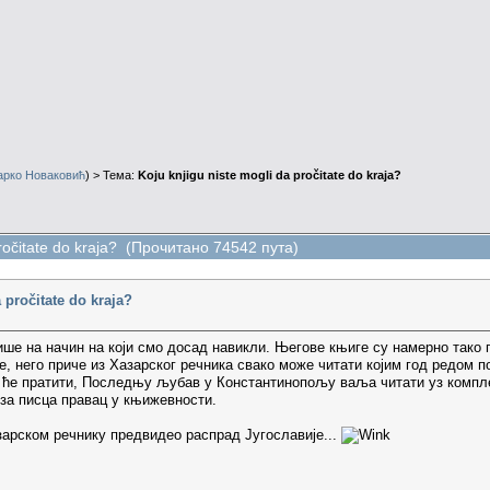
арко Новаковић
) > Тема:
Koju knjigu niste mogli da pročitate do kraja?
pročitate do kraja? (Прочитано 74542 пута)
 pročitate do kraja?
е на начин на који смо досад навикли. Његове књиге су намерно тако пи
це, него приче из Хазарског речника свако може читати којим год редом
!) ће пратити, Последњу љубав у Константинопољу ваља читати уз комплет
 за писца правац у књижевности.
азарском речнику предвидео распрад Југославије...