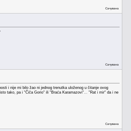
Сачувана
Сачувана
ti i nije mi bilo žao ni jednog trenutka uloženog u čitanje ovog
to tako, pa i "Čiča Gorio" ili "Braća Karamazovi"... "Rat i mir" da i ne
Сачувана