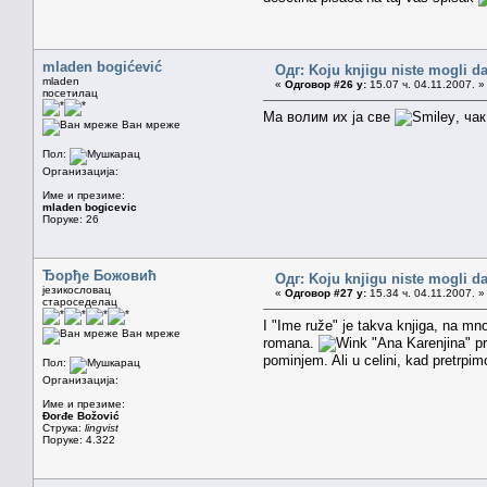
mladen bogićević
Одг: Koju knjigu niste mogli da
mladen
«
Одговор #26 у:
15.07 ч. 04.11.2007. »
посетилац
Ма волим их ја све
, ча
Ван мреже
Пол:
Организација:
Име и презиме:
mladen bogicevic
Поруке: 26
Ђорђе Божовић
Одг: Koju knjigu niste mogli da
језикословац
«
Одговор #27 у:
15.34 ч. 04.11.2007. »
староседелац
I "Ime ruže" je takva knjiga, na mn
Ван мреже
romana.
"Ana Karenjina" pro
pominjem. Ali u celini, kad pretrpi
Пол:
Организација:
Име и презиме:
Đorđe Božović
Струка:
lingvist
Поруке: 4.322