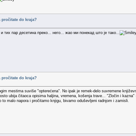
 pročitate do kraja?
к и тих пар десетина преко... него... жао ми понекад што је тако...
 pročitate do kraja?
ogim mestima suviše "opterećena". No ipak je remek-delo suvremene književnos
sto ubija čitaoca opisima haljina, vremena, košenja trave... "Zločin i kazna" is
mo to malo napora i pročitamo knjigu, bivamo oduševljeni radnjom i zamisli.