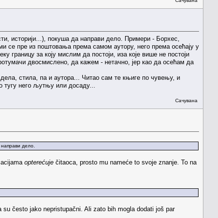
Сачувана
, историји...), покуша да направи дело. Примери - Борхес,
ми се пре из поштовања према самом аутору, него према осећају у
еку границу за коју мислим да постоји, иза које више не постоји
отумачи двосмислено, да кажем - нетачно, јер као да осећам да
дела, стила, па и аутора... Читао сам те књиге по чувењу, и
 тугу него љутњу или досаду...
Сачувана
 направи дело.
rmacijama
opterećuje
čitaoca, prosto mu nameće to svoje znanje. To na
su često jako nepristupačni. Ali zato bih mogla dodati još par