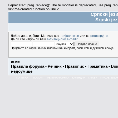
Deprecated: preg_replace(): The /e modifier is deprecated, use preg_re
runtime-created function on line 2
Српски јез
Srpski jez
Добро дошли,
Гост
. Молимо вас
пријавите се
или се
региструјте
.
Да ли сте изгубили ваш
активациони e-mail?
Пријавите се корисничким именом или имејлом, лозинком и дужином сесије
Вести
:
Правила форума
-
Речник
-
Правопис
-
Граматика
-
Вок
недоумице
ПОЧЕТНА
ПОМОЋ
ПРЕТРАГА ФОРУМА
КАЛЕНДАР
ТАГОВИ
ПРИЈАВЉИВА