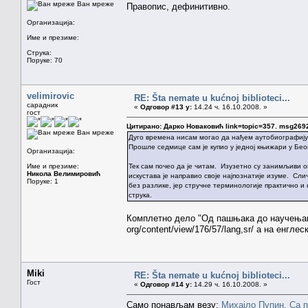
Ван мреже
Правопис, дефинитивно.
Организација:
Име и презиме:
Струка:
Поруке: 70
velimirovic
RE: Šta nemate u kućnoj biblioteci...
сарадник
«
Одговор #13 у:
14.24 ч. 16.10.2008. »
гост
Цитирано: Дарко Новаковић link=topic=357. msg26
Ван мреже
Дуго времена нисам могао да нађем аутобиографију
Прошле седмице сам је купио у једној књижари у Бео
Организација:
Име и презиме:
Тек сам почео да је читам. Изузетно су занимљиви о
Никола Велимировић
искустава је направио своје најпознатије изуме. Сли
Поруке: 1
без разлике, јер стручне терминологије практично и 
струка.
Комплетно дело "Од пашњака до научењака"
org/content/view/176/57/lang,sr/ а на енглес
Miki
RE: Šta nemate u kućnoj biblioteci...
Гост
«
Одговор #14 у:
14.29 ч. 16.10.2008. »
Само понављам везу:
Михајло Пупин, Са 