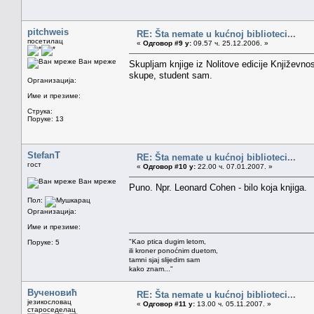
pitchweis
RE: Šta nemate u kućnoj biblioteci...
посетилац
«
Одговор #9 у:
09.57 ч. 25.12.2006. »
Ван мреже
Skupljam knjige iz Nolitove edicije Književno
skupe, student sam.
Организација:
Име и презиме:
Струка:
Поруке: 13
StefanT
RE: Šta nemate u kućnoj biblioteci...
гост
«
Одговор #10 у:
22.00 ч. 07.01.2007. »
Ван мреже
Puno. Npr. Leonard Cohen - bilo koja knjiga.
Пол:
Организација:
Име и презиме:
"Kao ptica dugim letom,
Поруке: 5
ili kroner ponoćnim duetom,
tamni sjaj slijedim sam
kako znam..."
Вученовић
RE: Šta nemate u kućnoj biblioteci...
језикословац
«
Одговор #11 у:
13.00 ч. 05.11.2007. »
староседелац