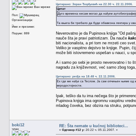
Цитирано: Зоран Ђорђевић на 22.30 ч. 22.11.2006.
Ван мреже
Цитат
Дуго времена нисам могао да нађем аутобиографиј
Пол:
Организација:
Та књига би требало да буде обавезна лектира у
св
_
Име и презиме:
Neverovatno je da Pupinova knjiga "Od pašnjak
Поруке: 889
nauče šta je pravi patriotizam. Da nauče
kak
biti nacionalista, a pri tom ne mrzeti ceo svet
Veliko je vaspitno dejstvo te knjige. Pupin, či
može biti istovremeno uspešan u nauci, u spo
A i samo po sebi je prosto neverovatno i to št
nagradu za književnost, već samo zbog toga,
Цитирано: pedja на 18.48 ч. 22.11.2006.
Ех где ме нађе са Теслом. Ја сам опчињен њиме од м
веродостојности.
Ipak, teško da tu ima nečega što je primereno
Pupinova knjiga ima ogromnu vaspitnu vrednos
mladog čoveka, bez obzira na struku, potpuno 
boki12
RE: Šta nemate u kućnoj biblioteci...
члан
«
Одговор #12 у:
20.22 ч. 05.11.2007. »