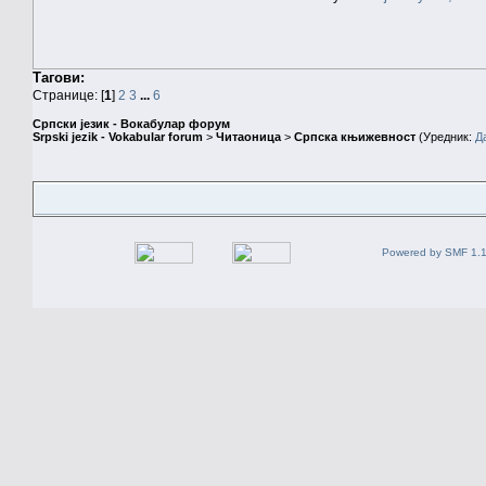
Тагови:
Странице: [
1
]
2
3
...
6
Српски језик - Вокабулар форум
Srpski jezik - Vokabular forum
>
Читаоница
>
Српска књижевност
(Уредник:
Д
Powered by SMF 1.