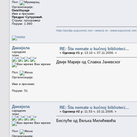
Пол:
Организација:
DataVoyage
Име и презиме:
Предраг Супуровић
Струка:
програмер
Поруке: 1.960
http://pedja.supurovic.net
-
www.iz.rs
-
www.supurovic.net
Данијела
RE: Šta nemate u kućnoj biblioteci...
сарадник
«
Одговор #1 у:
13.10 ч. 07.11.2006. »
члан
Двије Марије од Славка Јаневског
Ван мреже
Пол:
Организација:
Име и презиме:
Поруке: 51
Данијела
RE: Šta nemate u kućnoj biblioteci...
сарадник
«
Одговор #2 у:
11.53 ч. 10.11.2006. »
члан
Беспуће од Вељка Милићевића
Ван мреже
Пол:
Организација: