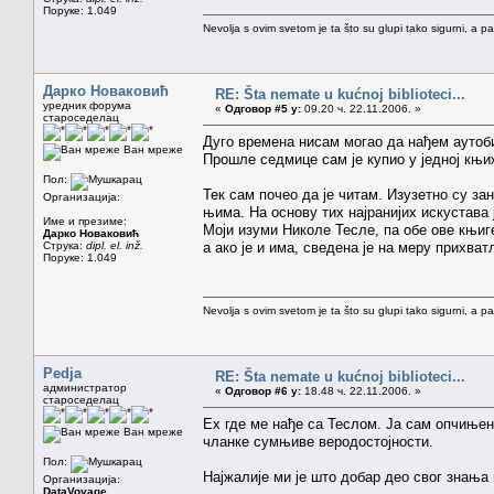
Поруке: 1.049
Nevolja s ovim svetom je ta što su glupi tako sigurni, a 
Дарко Новаковић
RE: Šta nemate u kućnoj biblioteci...
уредник форума
«
Одговор #5 у:
09.20 ч. 22.11.2006. »
староседелац
Дуго времена нисам могао да нађем аутоб
Ван мреже
Прошле седмице сам је купио у једној књи
Пол:
Тек сам почео да је читам. Изузетно су з
Организација:
њима. На основу тих најранијих искустава 
Име и презиме:
Моји изуми Николе Тесле, па обе ове књиге
Дарко Новаковић
Струка:
dipl. el. inž.
а ако је и има, сведена је на меру прихва
Поруке: 1.049
Nevolja s ovim svetom je ta što su glupi tako sigurni, a 
Pedja
RE: Šta nemate u kućnoj biblioteci...
администратор
«
Одговор #6 у:
18.48 ч. 22.11.2006. »
староседелац
Ех где ме нађе са Теслом. Ја сам опчињен
Ван мреже
чланке сумњиве веродостојности.
Пол:
Најжалије ми је што добар део свог знања 
Организација:
DataVoyage