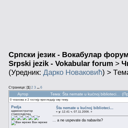
Српски језик - Вокабулар фору
Srpski jezik - Vokabular forum
>
Ч
(Уредник:
Дарко Новаковић
) > Тем
Странице: [
1
]
2
3
...
6
Аутор
Тема: Šta nemate u kućnoj biblioteci... (
0 чланова и 2 гостију прегледају ову тему.
Pedja
Šta nemate u kućnoj biblioteci...
администратор
«
у:
12.41 ч. 07.11.2006. »
староседелац
... a ne uspevate da nabavite?
Ван мреже