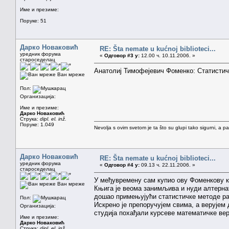
Име и презиме:
Поруке: 51
Дарко Новаковић
RE: Šta nemate u kućnoj biblioteci...
уредник форума
«
Одговор #3 у:
12.00 ч. 10.11.2006. »
староседелац
Анатолиј Тимофејевич Фоменко: Статистич
Ван мреже
Пол:
Организација:
Име и презиме:
Дарко Новаковић
Струка:
dipl. el. inž.
Поруке: 1.049
Nevolja s ovim svetom je ta što su glupi tako sigurni, a 
Дарко Новаковић
RE: Šta nemate u kućnoj biblioteci...
уредник форума
«
Одговор #4 у:
09.13 ч. 22.11.2006. »
староседелац
У међувремену сам купио ову Фоменкову к
Ван мреже
Књига је веома занимљива и нуди алтернат
дошао примењујући статистичке методе раз
Пол:
Искрено је препоручујем свима, а верујем
Организација:
студија похађали курсеве математичке вер
Име и презиме:
Дарко Новаковић
Струка:
dipl. el. inž.