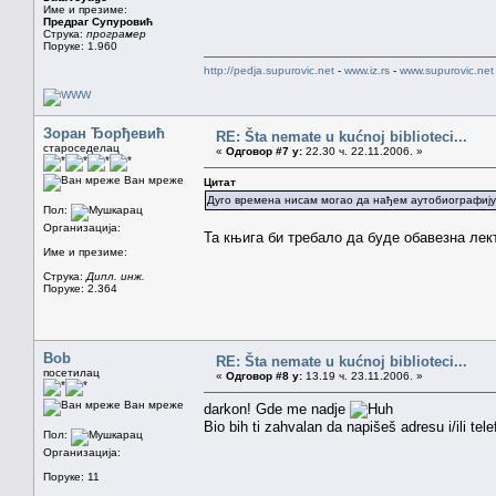
Име и презиме:
Предраг Супуровић
Струка:
програмер
Поруке: 1.960
http://pedja.supurovic.net
-
www.iz.rs
-
www.supurovic.net
Зоран Ђорђевић
RE: Šta nemate u kućnoj biblioteci...
староседелац
«
Одговор #7 у:
22.30 ч. 22.11.2006. »
Ван мреже
Цитат
Дуго времена нисам могао да нађем аутобиографију
Пол:
Организација:
Та књига би требало да буде обавезна лек
Име и презиме:
Струка:
Дипл. инж.
Поруке: 2.364
Bob
RE: Šta nemate u kućnoj biblioteci...
посетилац
«
Одговор #8 у:
13.19 ч. 23.11.2006. »
Ван мреже
darkon! Gde me nadje
Bio bih ti zahvalan da napišeš adresu i/ili t
Пол:
Организација:
Поруке: 11