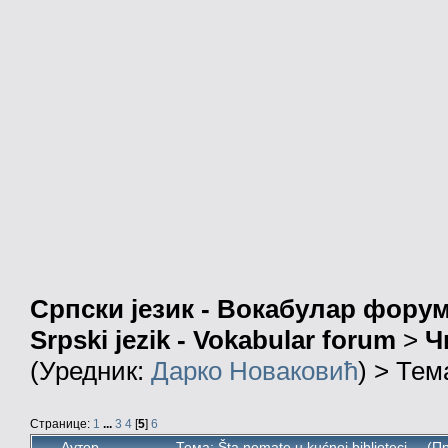
Српски језик - Вокабулар фору
Srpski jezik - Vokabular forum
>
Ч
(Уредник:
Дарко Новаковић
) > Тем
Странице:
1
...
3
4
[
5
]
6
Аутор
Тема: Šta nemate u kućnoj biblioteci... (