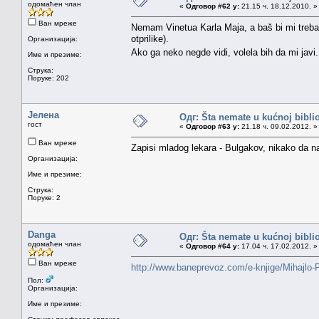
одомаћен члан
«
Одговор #62 у:
21.15 ч. 18.12.2010. »
Ван мреже
Nemam Vinetua Karla Maja, a baš bi mi trebao
otprilike).
Организација:
Ako ga neko negde vidi, volela bih da mi jav
Име и презиме:
Струка:
Поруке: 202
Јелена
Одг: Šta nemate u kućnoj bibliot
гост
«
Одговор #63 у:
21.18 ч. 09.02.2012. »
Ван мреже
Zapisi mladog lekara - Bulgakov, nikako da n
Организација:
Име и презиме:
Струка:
Поруке: 2
Danga
Одг: Šta nemate u kućnoj bibliot
одомаћен члан
«
Одговор #64 у:
17.04 ч. 17.02.2012. »
Ван мреже
http://www.baneprevoz.com/e-knjige/Mihajlo
Пол:
Организација:
Име и презиме: