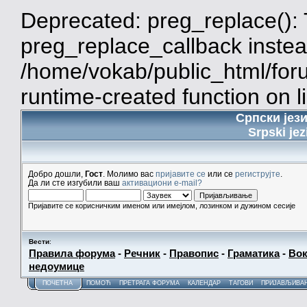
Deprecated: preg_replace(): 
preg_replace_callback instea
/home/vokab/public_html/for
runtime-created function on l
Српски јез
Srpski jez
Добро дошли,
Гост
. Молимо вас
пријавите се
или се
региструјте
.
Да ли сте изгубили ваш
активациони e-mail?
Пријавите се корисничким именом или имејлом, лозинком и дужином сесије
Вести
:
Правила форума
-
Речник
-
Правопис
-
Граматика
-
Вок
недоумице
ПОЧЕТНА
ПОМОЋ
ПРЕТРАГА ФОРУМА
КАЛЕНДАР
ТАГОВИ
ПРИЈАВЉИВА