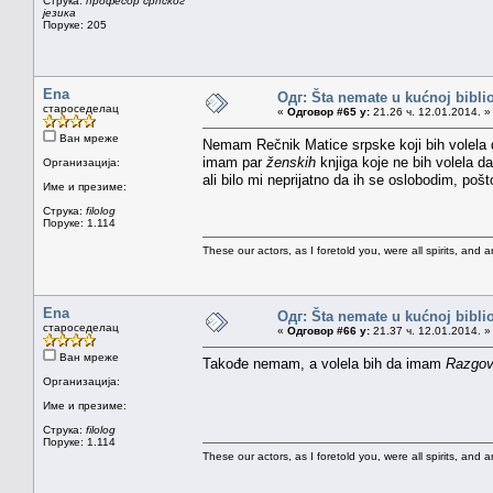
Струка:
професор српског
језика
Поруке: 205
Ena
Одг: Šta nemate u kućnoj bibliot
староседелац
«
Одговор #65 у:
21.26 ч. 12.01.2014. »
Ван мреже
Nemam Rečnik Matice srpske koji bih volela
imam par
ženskih
knjiga koje ne bih volela d
Организација:
ali bilo mi neprijatno da ih se oslobodim, po
Име и презиме:
Струка:
filolog
Поруке: 1.114
These our actors, as I foretold you, were all spirits, and are
Ena
Одг: Šta nemate u kućnoj bibliot
староседелац
«
Одговор #66 у:
21.37 ч. 12.01.2014. »
Ван мреже
Takođe nemam, a volela bih da imam
Razgovo
Организација:
Име и презиме:
Струка:
filolog
Поруке: 1.114
These our actors, as I foretold you, were all spirits, and are