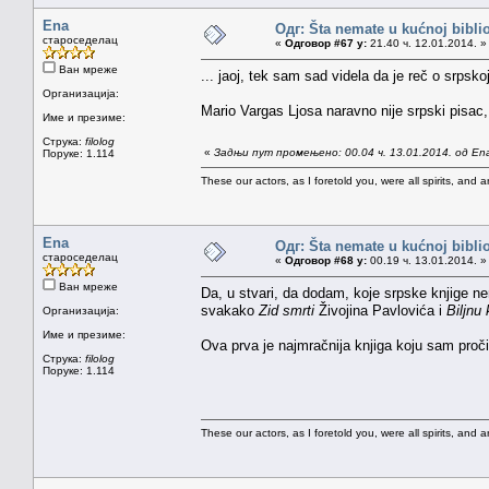
Ena
Одг: Šta nemate u kućnoj bibliot
староседелац
«
Одговор #67 у:
21.40 ч. 12.01.2014. »
Ван мреже
... jaoj, tek sam sad videla da je reč o srpsko
Организација:
Mario Vargas Ljosa naravno nije srpski pisac, 
Име и презиме:
Струка:
filolog
«
Задњи пут промењено: 00.04 ч. 13.01.2014. од En
Поруке: 1.114
These our actors, as I foretold you, were all spirits, and are
Ena
Одг: Šta nemate u kućnoj bibliot
староседелац
«
Одговор #68 у:
00.19 ч. 13.01.2014. »
Ван мреже
Da, u stvari, da dodam, koje srpske knjige nem
svakako
Zid smrti
Živojina Pavlovića i
Biljnu 
Организација:
Име и презиме:
Ova prva je najmračnija knjiga koju sam proči
Струка:
filolog
Поруке: 1.114
These our actors, as I foretold you, were all spirits, and are