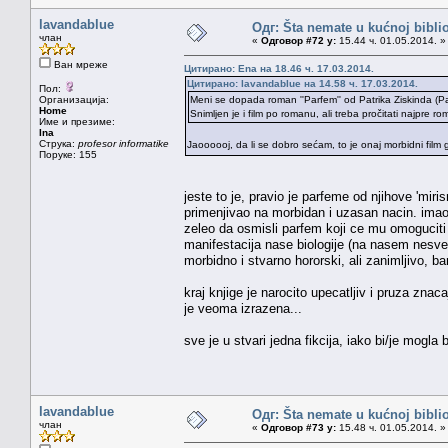
lavandablue
Одг: Šta nemate u kućnoj bibliot
члан
«
Одговор #72 у:
15.44 ч. 01.05.2014. »
Ван мреже
Цитирано: Ena на 18.46 ч. 17.03.2014.
Цитирано: lavandablue на 14.58 ч. 17.03.2014.
Пол:
Организација:
Meni se dopada roman ''Parfem'' od Patrika Ziskinda (Pa
Home
Snimljen je i film po romanu, ali treba pročitati najpre r
Име и презиме:
Ina
Струка:
profesor informatike
Jaoooooj, da li se dobro sećam, to je onaj morbidni film
Поруке: 155
jeste to je, pravio je parfeme od njihove 'miri
primenjivao na morbidan i uzasan nacin. imao je
zeleo da osmisli parfem koji ce mu omoguciti 
manifestacija nase biologije (na nasem nesvesn
morbidno i stvarno hororski, ali zanimljivo, ba
kraj knjige je narocito upecatljiv i pruza zna
je veoma izrazena...
sve je u stvari jedna fikcija, iako bi/je mog
lavandablue
Одг: Šta nemate u kućnoj bibliot
члан
«
Одговор #73 у:
15.48 ч. 01.05.2014. »