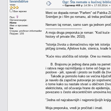
lavandablue
Одг: Šta nemate u kućnoj bibliot
члан
«
Одговор #69 у:
14.58 ч. 17.03.2014. »
Ван мреже
Meni se dopada roman ''Parfem'' od Patrika Zi
Snimljen je i film po romanu, ali treba pročita
Пол:
Организација:
Home
Nemam taj roman, samo sam ga jednom pročita
Име и презиме:
Ina
———————————-
Струка:
profesor informatike
A moja druga preporuka je roman: ''Kod kuće - 
Поруке: 155
history of private life; 2010).
''Istorija života u domaćinstvu nije tek istori
ptičjeg izmeta, Ajfelove kule, stenica, krađe 
''Kuće nisu utočišta od istorije. One su mesta n
B. Brajsonu je jednog dana pala na pamet 
i ratova nego razmišljanju o tome od čega se 
poslove - jeli, spavali i prosto se trudili da ži
Takođe je pomislio kako se većina ključnih
je navelo da započne putovanje po sopstvenoj
o tome kako su nastale stvari u običnom životu
elektriciteta, od očuvanja hrane do epidemija, 
povezano s često ekscentričnim umovima koji
''Jedna od najzabavnijih i najpronicljivijih kn
Moja preporuka, vredi je pročitati i imati.