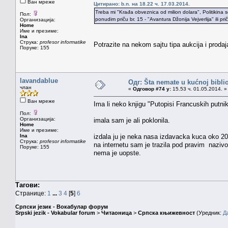
Ван мреже
Цитирано: b.n. на 18.22 ч. 17.03.2014.
Treba mi "Krađa obveznica od milion dolara", Politikina s
Пол:
ponudim priču br. 15 - "Avantura Džonija Vejverlija" ili p
Организација:
Home
Име и презиме:
Ina
Струка:
profesor informatike
Potrazite na nekom sajtu tipa aukcija i prodaja
Поруке: 155
lavandablue
Одг: Šta nemate u kućnoj bibliot
члан
«
Одговор #74 у:
15.53 ч. 01.05.2014. »
Ван мреже
Ima li neko knjigu "Putopisi Francuskih putn
Пол:
Организација:
imala sam je ali poklonila.
Home
Име и презиме:
Ina
izdala ju je neka nasa izdavacka kuca oko 200
Струка:
profesor informatike
na internetu sam je trazila pod pravim nazivo
Поруке: 155
nema je uopste.
Тагови:
Странице:
1
...
3
4
[
5
]
6
Српски језик - Вокабулар форум
Srpski jezik - Vokabular forum
>
Читаоница
>
Српска књижевност
(Уредник:
Д