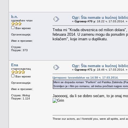
b.n.
Одг: Šta nemate u kućnoj bibliot
одомаћен члан
«
Одговор #70 у:
18.22 ч. 17.03.2014. »
Ван мреже
Treba mi "Krađa obveznica od milion dolara", Po
februara 2014. U zamenu mogu da ponudim priču
Организација:
kolačem", koje imam u duplikatu.
Име и презиме:
Струка:
Поруке: 373
Ena
Одг: Šta nemate u kućnoj bibliot
староседелац
«
Одговор #71 у:
18.46 ч. 17.03.2014. »
Ван мреже
Цитирано: lavandablue на 14.58 ч. 17.03.2014.
Meni se dopada roman ''Parfem'' od Patrika Ziskinda (Pat
Организација:
Snimljen je i film po romanu, ali treba pročitati najpre ro
Име и презиме:
Струка:
filolog
Jaoooooj, da li se dobro sećam, to je onaj mo
Поруке: 1.114
These our actors, as I foretold you, were all spirits, and are