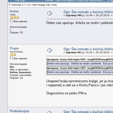
0 чланова и 1 гост прегледају ову тему.
Ivona
Одг: Šta nemate u kućnoj bibliot
члан
«
Одговор #60 у:
13.49 ч. 20.10.2010. »
Ван мреже
Dobro vas upućuju. Krleža se može i pokloni
Организација:
i
Поруке: 52
Fraya
Одг: Šta nemate u kućnoj bibliot
посетилац
«
Одговор #61 у:
13.52 ч. 20.10.2010. »
Ван мреже
Цитирано: Ivona link=topic=357. msg60330#msg603
Dobro vas upućuju. Krleža se može i pokloniti. Evo ja
Организација:
bez
Цитирано: Ivona link=topic=357. msg60330#msg603
Име и презиме:
Dobro vas upućuju. Krleža se može i pokloniti. Evo ja
Selina Jovanovic
Струка:
prevodilac
Поруке: 23
Unapred hvala,razmenicemo knjige, jer ja imam
i napamet) a radi se o Kishu,Pavicu i jos nek
Dogovorimo se preko PM-a.
Prekobrojna
Одг: Šta nemate u kućnoj bibliot