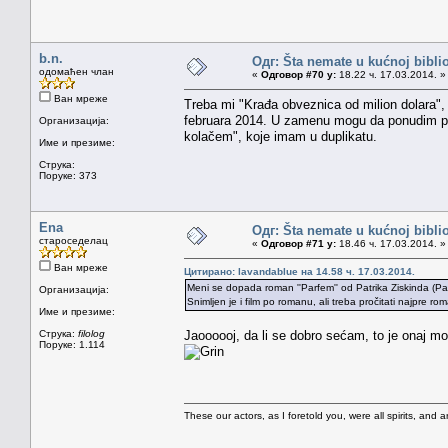
b.n.
Одг: Šta nemate u kućnoj bibliot
одомаћен члан
«
Одговор #70 у:
18.22 ч. 17.03.2014. »
Ван мреже
Treba mi "Krađa obveznica od milion dolara", Po
februara 2014. U zamenu mogu da ponudim priču
Организација:
kolačem", koje imam u duplikatu.
Име и презиме:
Струка:
Поруке: 373
Ena
Одг: Šta nemate u kućnoj bibliot
староседелац
«
Одговор #71 у:
18.46 ч. 17.03.2014. »
Ван мреже
Цитирано: lavandablue на 14.58 ч. 17.03.2014.
Meni se dopada roman ''Parfem'' od Patrika Ziskinda (Pat
Организација:
Snimljen je i film po romanu, ali treba pročitati najpre ro
Име и презиме:
Струка:
filolog
Jaoooooj, da li se dobro sećam, to je onaj mo
Поруке: 1.114
These our actors, as I foretold you, were all spirits, and are