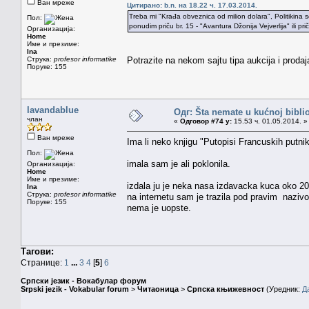
Ван мреже
Цитирано: b.n. на 18.22 ч. 17.03.2014.
Treba mi "Krađa obveznica od milion dolara", Politikina s
Пол:
ponudim priču br. 15 - "Avantura Džonija Vejverlija" ili p
Организација:
Home
Име и презиме:
Ina
Струка:
profesor informatike
Potrazite na nekom sajtu tipa aukcija i prodaja
Поруке: 155
lavandablue
Одг: Šta nemate u kućnoj bibliot
члан
«
Одговор #74 у:
15.53 ч. 01.05.2014. »
Ван мреже
Ima li neko knjigu "Putopisi Francuskih putn
Пол:
imala sam je ali poklonila.
Организација:
Home
Име и презиме:
izdala ju je neka nasa izdavacka kuca oko 200
Ina
Струка:
profesor informatike
na internetu sam je trazila pod pravim nazivo
Поруке: 155
nema je uopste.
Тагови:
Странице:
1
...
3
4
[
5
]
6
Српски језик - Вокабулар форум
Srpski jezik - Vokabular forum
>
Читаоница
>
Српска књижевност
(Уредник:
Д