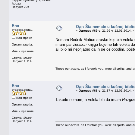
Струка:
професор српског
језика
Поруке: 205
Ena
Одг: Šta nemate u kućnoj bibliot
староседелац
«
Одговор #65 у:
21.26 ч. 12.01.2014. »
Ван мреже
Nemam Rečnik Matice srpske koji bih volela
imam par
ženskih
knjiga koje ne bih volela d
Организација:
ali bilo mi neprijatno da ih se oslobodim, po
Име и презиме:
Струка:
filolog
Поруке: 1.114
These our actors, as I foretold you, were all spirits, and are
Ena
Одг: Šta nemate u kućnoj bibliot
староседелац
«
Одговор #66 у:
21.37 ч. 12.01.2014. »
Ван мреже
Takođe nemam, a volela bih da imam
Razgovo
Организација:
Име и презиме:
Струка:
filolog
Поруке: 1.114
These our actors, as I foretold you, were all spirits, and are