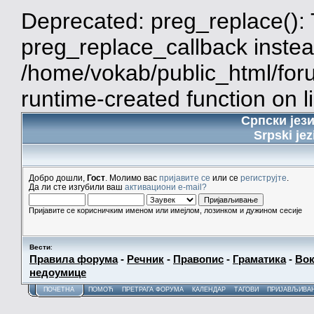
Deprecated: preg_replace(): 
preg_replace_callback instea
/home/vokab/public_html/for
runtime-created function on l
Српски јез
Srpski jez
Добро дошли,
Гост
. Молимо вас
пријавите се
или се
региструјте
.
Да ли сте изгубили ваш
активациони e-mail?
Пријавите се корисничким именом или имејлом, лозинком и дужином сесије
Вести
:
Правила форума
-
Речник
-
Правопис
-
Граматика
-
Вок
недоумице
ПОЧЕТНА
ПОМОЋ
ПРЕТРАГА ФОРУМА
КАЛЕНДАР
ТАГОВИ
ПРИЈАВЉИВА