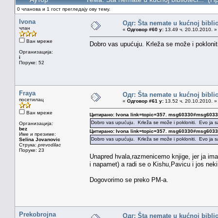
0 чланова и 1 гост прегледају ову тему.
Ivona
Одг: Šta nemate u kućnoj bibliot
члан
«
Одговор #60 у:
13.49 ч. 20.10.2010. »
Ван мреже
Dobro vas upućuju. Krleža se može i pokloni
Организација:
i
Поруке: 52
Fraya
Одг: Šta nemate u kućnoj bibliot
посетилац
«
Одговор #61 у:
13.52 ч. 20.10.2010. »
Ван мреже
Цитирано: Ivona link=topic=357. msg60330#msg603
Dobro vas upućuju. Krleža se može i pokloniti. Evo ja
Организација:
bez
Цитирано: Ivona link=topic=357. msg60330#msg603
Име и презиме:
Dobro vas upućuju. Krleža se može i pokloniti. Evo ja
Selina Jovanovic
Струка:
prevodilac
Поруке: 23
Unapred hvala,razmenicemo knjige, jer ja imam
i napamet) a radi se o Kishu,Pavicu i jos nek
Dogovorimo se preko PM-a.
Prekobrojna
Одг: Šta nemate u kućnoj bibliot