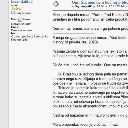
lavandablue
Одг: Šta nemate u kućnoj bibliot
члан
«
Одговор #69 у:
14.58 ч. 17.03.2014. »
Ван мреже
Meni se dopada roman ''Parfem'' od Patrika Zi
Snimljen je i film po romanu, ali treba pročita
Пол:
Организација:
Home
Nemam taj roman, samo sam ga jednom pročita
Име и презиме:
———————————-
Ina
Струка:
profesor informatike
A moja druga preporuka je roman: ''Kod kuće - 
Поруке: 155
history of private life; 2010).
''Istorija života u domaćinstvu nije tek istori
ptičjeg izmeta, Ajfelove kule, stenica, krađe 
''Kuće nisu utočišta od istorije. One su mesta n
B. Brajsonu je jednog dana pala na pamet 
i ratova nego razmišljanju o tome od čega se 
poslove - jeli, spavali i prosto se trudili da ži
Takođe je pomislio kako se većina ključnih
je navelo da započne putovanje po sopstvenoj
o tome kako su nastale stvari u običnom životu
elektriciteta, od očuvanja hrane do epidemija, 
povezano s često ekscentričnim umovima koji
''Jedna od najzabavnijih i najpronicljivijih kn
Moja preporuka, vredi je pročitati i imati.