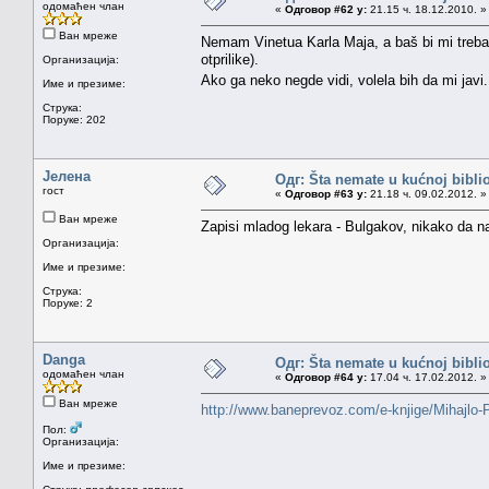
одомаћен члан
«
Одговор #62 у:
21.15 ч. 18.12.2010. »
Ван мреже
Nemam Vinetua Karla Maja, a baš bi mi trebao
otprilike).
Организација:
Ako ga neko negde vidi, volela bih da mi jav
Име и презиме:
Струка:
Поруке: 202
Јелена
Одг: Šta nemate u kućnoj bibliot
гост
«
Одговор #63 у:
21.18 ч. 09.02.2012. »
Ван мреже
Zapisi mladog lekara - Bulgakov, nikako da n
Организација:
Име и презиме:
Струка:
Поруке: 2
Danga
Одг: Šta nemate u kućnoj bibliot
одомаћен члан
«
Одговор #64 у:
17.04 ч. 17.02.2012. »
Ван мреже
http://www.baneprevoz.com/e-knjige/Mihajlo
Пол:
Организација:
Име и презиме: