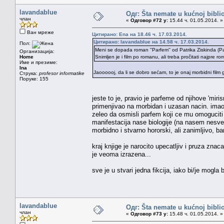
lavandablue
Одг: Šta nemate u kućnoj bibliot
члан
«
Одговор #72 у:
15.44 ч. 01.05.2014. »
Ван мреже
Цитирано: Ena на 18.46 ч. 17.03.2014.
Цитирано: lavandablue на 14.58 ч. 17.03.2014.
Пол:
Meni se dopada roman ''Parfem'' od Patrika Ziskinda (Pa
Организација:
Home
Snimljen je i film po romanu, ali treba pročitati najpre r
Име и презиме:
Ina
Jaoooooj, da li se dobro sećam, to je onaj morbidni film
Струка:
profesor informatike
Поруке: 155
jeste to je, pravio je parfeme od njihove 'miri
primenjivao na morbidan i uzasan nacin. imao je
zeleo da osmisli parfem koji ce mu omoguciti 
manifestacija nase biologije (na nasem nesvesn
morbidno i stvarno hororski, ali zanimljivo, ba
kraj knjige je narocito upecatljiv i pruza zna
je veoma izrazena...
sve je u stvari jedna fikcija, iako bi/je mog
lavandablue
Одг: Šta nemate u kućnoj bibliot
члан
«
Одговор #73 у:
15.48 ч. 01.05.2014. »