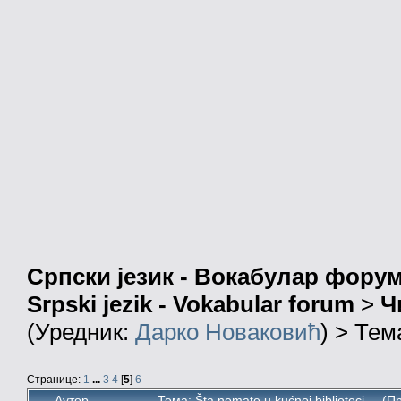
Српски језик - Вокабулар фору
Srpski jezik - Vokabular forum
>
Ч
(Уредник:
Дарко Новаковић
) > Тем
Странице:
1
...
3
4
[
5
]
6
Аутор
Тема: Šta nemate u kućnoj biblioteci... (