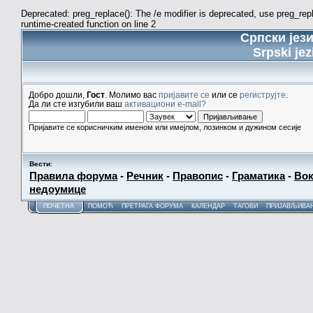
Deprecated: preg_replace(): The /e modifier is deprecated, use preg_re
runtime-created function on line 2
Српски јез
Srpski jez
Добро дошли,
Гост
. Молимо вас
пријавите се
или се
региструјте
.
Да ли сте изгубили ваш
активациони e-mail?
Пријавите се корисничким именом или имејлом, лозинком и дужином сесије
Вести
:
Правила форума
-
Речник
-
Правопис
-
Граматика
-
Вок
недоумице
ПОЧЕТНА
ПОМОЋ
ПРЕТРАГА ФОРУМА
КАЛЕНДАР
ТАГОВИ
ПРИЈАВЉИВА