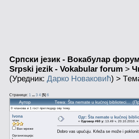
Српски језик - Вокабулар фору
Srpski jezik - Vokabular forum
>
Ч
(Уредник:
Дарко Новаковић
) > Тем
Странице:
1
...
3
4
[
5
]
6
Аутор
Тема: Šta nemate u kućnoj biblioteci... (
0 чланова и 1 гост прегледају ову тему.
Ivona
Одг: Šta nemate u kućnoj bibliot
члан
«
Одговор #60 у:
13.49 ч. 20.10.2010. »
Ван мреже
Dobro vas upućuju. Krleža se može i pokloni
Организација:
i