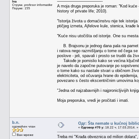
———————————-
Ina
Струка:
profesor informatike
A moja druga preporuka je roman: ''Kod kuće - 
Поруке: 155
history of private life; 2010).
''Istorija života u domaćinstvu nije tek istori
ptičjeg izmeta, Ajfelove kule, stenica, krađe 
''Kuće nisu utočišta od istorije. One su mesta n
B. Brajsonu je jednog dana pala na pamet 
i ratova nego razmišljanju o tome od čega se 
poslove - jeli, spavali i prosto se trudili da ži
Takođe je pomislio kako se većina ključnih
je navelo da započne putovanje po sopstvenoj
o tome kako su nastale stvari u običnom životu
elektriciteta, od očuvanja hrane do epidemija, 
povezano s često ekscentričnim umovima koji
''Jedna od najzabavnijih i najpronicljivijih kn
Moja preporuka, vredi je pročitati i imati.
b.n.
Одг: Šta nemate u kućnoj bibliot
одомаћен члан
«
Одговор #70 у:
18.22 ч. 17.03.2014. »
Ван мреже
Treba mi "Krađa obveznica od milion dolara", Po