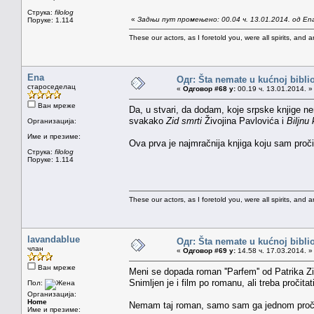
Струка:
filolog
«
Задњи пут промењено: 00.04 ч. 13.01.2014. од En
Поруке: 1.114
These our actors, as I foretold you, were all spirits, and are
Ena
Одг: Šta nemate u kućnoj bibliot
староседелац
«
Одговор #68 у:
00.19 ч. 13.01.2014. »
Ван мреже
Da, u stvari, da dodam, koje srpske knjige nem
svakako
Zid smrti
Živojina Pavlovića i
Biljnu 
Организација:
Име и презиме:
Ova prva je najmračnija knjiga koju sam proči
Струка:
filolog
Поруке: 1.114
These our actors, as I foretold you, were all spirits, and are
lavandablue
Одг: Šta nemate u kućnoj bibliot
члан
«
Одговор #69 у:
14.58 ч. 17.03.2014. »
Ван мреже
Meni se dopada roman ''Parfem'' od Patrika Zi
Snimljen je i film po romanu, ali treba pročita
Пол:
Организација:
Home
Nemam taj roman, samo sam ga jednom pročita
Име и презиме: