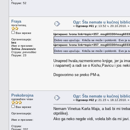
Поруке: 52
Fraya
Одг: Šta nemate u kućnoj bibliot
посетилац
«
Одговор #61 у:
13.52 ч. 20.10.2010. »
Ван мреже
Цитирано: Ivona link=topic=357. msg60330#msg603
Организација:
Dobro vas upućuju. Krleža se može i pokloniti. Evo ja
bez
Цитирано: Ivona link=topic=357. msg60330#msg603
Име и презиме:
Selina Jovanovic
Dobro vas upućuju. Krleža se može i pokloniti. Evo ja
Струка:
prevodilac
Поруке: 23
Unapred hvala,razmenicemo knjige, jer ja imam
i napamet) a radi se o Kishu,Pavicu i jos nek
Dogovorimo se preko PM-a.
Prekobrojna
Одг: Šta nemate u kućnoj bibliot
одомаћен члан
«
Одговор #62 у:
21.15 ч. 18.12.2010. »
Ван мреже
Nemam Vinetua Karla Maja, a baš bi mi trebao
otprilike).
Организација:
Ako ga neko negde vidi, volela bih da mi jav
Име и презиме:
Струка:
Поруке: 202