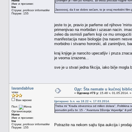
Home
Snimljen je i film po romanu, ali treba pročitati najpre r
Име и презиме:
Ina
Jaoooooj, da li se dobro sećam, to je onaj morbidni film
Струка:
profesor informatike
Поруке: 155
jeste to je, pravio je parfeme od njihove 'miri
primenjivao na morbidan i uzasan nacin. imao je
zeleo da osmisli parfem koji ce mu omoguciti 
manifestacija nase biologije (na nasem nesvesn
morbidno i stvarno hororski, ali zanimljivo, ba
kraj knjige je narocito upecatljiv i pruza zna
je veoma izrazena...
sve je u stvari jedna fikcija, iako bi/je mog
lavandablue
Одг: Šta nemate u kućnoj bibliot
члан
«
Одговор #73 у:
15.48 ч. 01.05.2014. »
Ван мреже
Цитирано: b.n. на 18.22 ч. 17.03.2014.
Treba mi "Krađa obveznica od milion dolara", Politikina s
Пол:
ponudim priču br. 15 - "Avantura Džonija Vejverlija" ili p
Организација:
Home
Име и презиме:
Ina
Струка:
profesor informatike
Potrazite na nekom sajtu tipa aukcija i prodaja
Поруке: 155