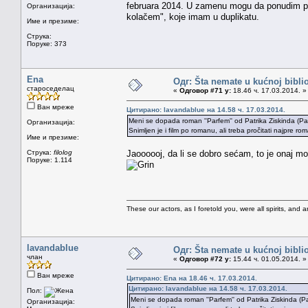
februara 2014. U zamenu mogu da ponudim priču
Организација:
kolačem", koje imam u duplikatu.
Име и презиме:
Струка:
Поруке: 373
Ena
Одг: Šta nemate u kućnoj bibliot
староседелац
«
Одговор #71 у:
18.46 ч. 17.03.2014. »
Ван мреже
Цитирано: lavandablue на 14.58 ч. 17.03.2014.
Meni se dopada roman ''Parfem'' od Patrika Ziskinda (Pat
Организација:
Snimljen je i film po romanu, ali treba pročitati najpre ro
Име и презиме:
Струка:
filolog
Jaoooooj, da li se dobro sećam, to je onaj mo
Поруке: 1.114
These our actors, as I foretold you, were all spirits, and are
lavandablue
Одг: Šta nemate u kućnoj bibliot
члан
«
Одговор #72 у:
15.44 ч. 01.05.2014. »
Ван мреже
Цитирано: Ena на 18.46 ч. 17.03.2014.
Цитирано: lavandablue на 14.58 ч. 17.03.2014.
Пол:
Meni se dopada roman ''Parfem'' od Patrika Ziskinda (Pa
Организација: