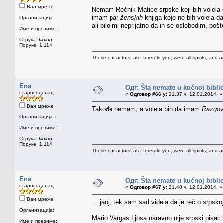
Ван мреже
Nemam Rečnik Matice srpske koji bih volela
imam par
ženskih
knjiga koje ne bih volela d
Организација:
ali bilo mi neprijatno da ih se oslobodim, po
Име и презиме:
Струка:
filolog
Поруке: 1.114
These our actors, as I foretold you, were all spirits, and are
Ena
Одг: Šta nemate u kućnoj bibliot
староседелац
«
Одговор #66 у:
21.37 ч. 12.01.2014. »
Ван мреже
Takođe nemam, a volela bih da imam
Razgovo
Организација:
Име и презиме:
Струка:
filolog
Поруке: 1.114
These our actors, as I foretold you, were all spirits, and are
Ena
Одг: Šta nemate u kućnoj bibliot
староседелац
«
Одговор #67 у:
21.40 ч. 12.01.2014. »
Ван мреже
... jaoj, tek sam sad videla da je reč o srpsko
Организација:
Mario Vargas Ljosa naravno nije srpski pisac, 
Име и презиме: