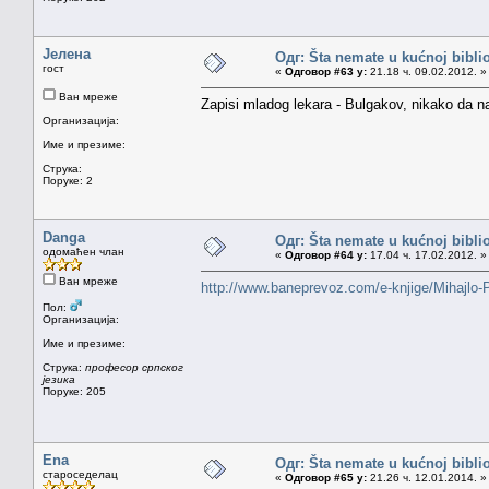
Јелена
Одг: Šta nemate u kućnoj bibliot
гост
«
Одговор #63 у:
21.18 ч. 09.02.2012. »
Ван мреже
Zapisi mladog lekara - Bulgakov, nikako da n
Организација:
Име и презиме:
Струка:
Поруке: 2
Danga
Одг: Šta nemate u kućnoj bibliot
одомаћен члан
«
Одговор #64 у:
17.04 ч. 17.02.2012. »
Ван мреже
http://www.baneprevoz.com/e-knjige/Mihajlo
Пол:
Организација:
Име и презиме:
Струка:
професор српског
језика
Поруке: 205
Ena
Одг: Šta nemate u kućnoj bibliot
староседелац
«
Одговор #65 у:
21.26 ч. 12.01.2014. »