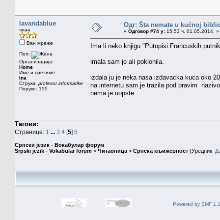
lavandablue
Одг: Šta nemate u kućnoj bibliot
члан
«
Одговор #74 у:
15.53 ч. 01.05.2014. »
Ван мреже
Ima li neko knjigu "Putopisi Francuskih putn
Пол:
imala sam je ali poklonila.
Организација:
Home
Име и презиме:
izdala ju je neka nasa izdavacka kuca oko 200
Ina
Струка:
profesor informatike
na internetu sam je trazila pod pravim nazivo
Поруке: 155
nema je uopste.
Тагови:
Странице:
1
...
3
4
[
5
]
6
Српски језик - Вокабулар форум
Srpski jezik - Vokabular forum
>
Читаоница
>
Српска књижевност
(Уредник:
Д
Powered by SMF 1.