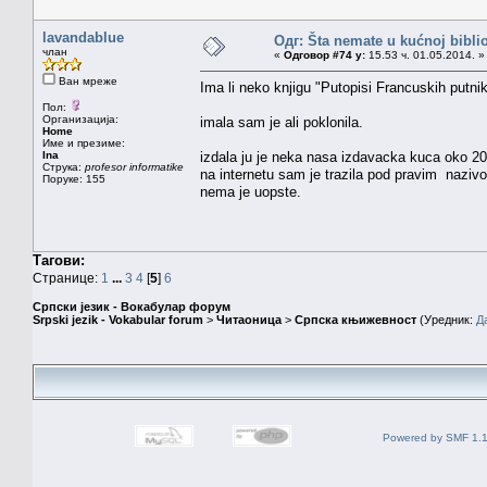
lavandablue
Одг: Šta nemate u kućnoj bibliot
члан
«
Одговор #74 у:
15.53 ч. 01.05.2014. »
Ван мреже
Ima li neko knjigu "Putopisi Francuskih putn
Пол:
Организација:
imala sam je ali poklonila.
Home
Име и презиме:
Ina
izdala ju je neka nasa izdavacka kuca oko 200
Струка:
profesor informatike
na internetu sam je trazila pod pravim nazivo
Поруке: 155
nema je uopste.
Тагови:
Странице:
1
...
3
4
[
5
]
6
Српски језик - Вокабулар форум
Srpski jezik - Vokabular forum
>
Читаоница
>
Српска књижевност
(Уредник:
Д
Powered by SMF 1.