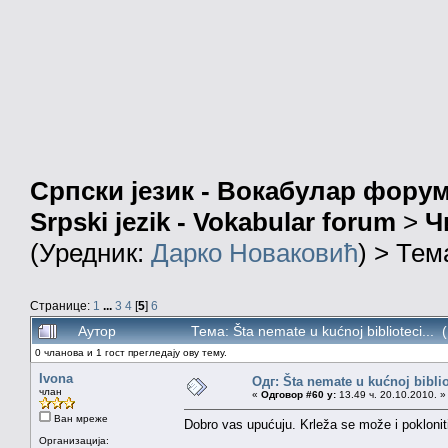
Српски језик - Вокабулар фору
Srpski jezik - Vokabular forum
>
Ч
(Уредник:
Дарко Новаковић
) > Тем
Странице:
1
...
3
4
[
5
]
6
Аутор
Тема: Šta nemate u kućnoj biblioteci..
0 чланова и 1 гост прегледају ову тему.
Ivona
Одг: Šta nemate u kućnoj bibliot
члан
«
Одговор #60 у:
13.49 ч. 20.10.2010. »
Ван мреже
Dobro vas upućuju. Krleža se može i pokloni
Организација: