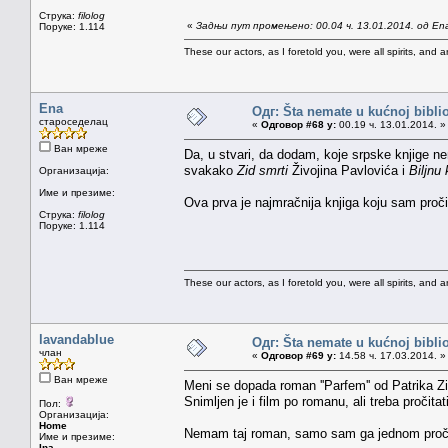
Струка:
filolog
«
Задњи пут промењено: 00.04 ч. 13.01.2014. од En
Поруке: 1.114
These our actors, as I foretold you, were all spirits, and are
Ena
Одг: Šta nemate u kućnoj bibliot
староседелац
«
Одговор #68 у:
00.19 ч. 13.01.2014. »
Ван мреже
Da, u stvari, da dodam, koje srpske knjige nem
svakako
Zid smrti
Živojina Pavlovića i
Biljnu 
Организација:
Име и презиме:
Ova prva je najmračnija knjiga koju sam proči
Струка:
filolog
Поруке: 1.114
These our actors, as I foretold you, were all spirits, and are
lavandablue
Одг: Šta nemate u kućnoj bibliot
члан
«
Одговор #69 у:
14.58 ч. 17.03.2014. »
Ван мреже
Meni se dopada roman ''Parfem'' od Patrika Zi
Snimljen je i film po romanu, ali treba pročita
Пол:
Организација:
Home
Nemam taj roman, samo sam ga jednom pročita
Име и презиме:
Ina