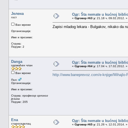
Јелена
Одг: Šta nemate u kućnoj bibliot
гост
«
Одговор #63 у:
21.18 ч. 09.02.2012. »
Ван мреже
Zapisi mladog lekara - Bulgakov, nikako da n
Организација:
Име и презиме:
Струка:
Поруке: 2
Danga
Одг: Šta nemate u kućnoj bibliot
одомаћен члан
«
Одговор #64 у:
17.04 ч. 17.02.2012. »
Ван мреже
http://www.baneprevoz.com/e-knjige/Mihajlo
Пол:
Организација:
Име и презиме:
Струка:
професор српског
језика
Поруке: 205
Ena
Одг: Šta nemate u kućnoj bibliot
староседелац
«
Одговор #65 у:
21.26 ч. 12.01.2014. »