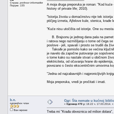
———————————-
Струка:
profesor informatike
A moja druga preporuka je roman: ''Kod kuće - 
Поруке: 155
history of private life; 2010).
''Istorija života u domaćinstvu nije tek istori
ptičjeg izmeta, Ajfelove kule, stenica, krađe 
''Kuće nisu utočišta od istorije. One su mesta n
B. Brajsonu je jednog dana pala na pamet 
i ratova nego razmišljanju o tome od čega se 
poslove - jeli, spavali i prosto se trudili da ži
Takođe je pomislio kako se većina ključnih
je navelo da započne putovanje po sopstvenoj
o tome kako su nastale stvari u običnom životu
elektriciteta, od očuvanja hrane do epidemija, 
povezano s često ekscentričnim umovima koji
''Jedna od najzabavnijih i najpronicljivijih kn
Moja preporuka, vredi je pročitati i imati.
b.n.
Одг: Šta nemate u kućnoj bibliot
одомаћен члан
«
Одговор #70 у:
18.22 ч. 17.03.2014. »
Ван мреже
Treba mi "Krađa obveznica od milion dolara", Po