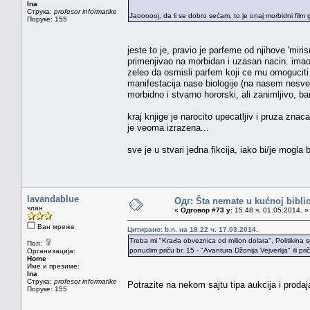
Ina
Струка:
profesor informatike
Jaoooooj, da li se dobro sećam, to je onaj morbidni film
Поруке: 155
jeste to je, pravio je parfeme od njihove 'miri
primenjivao na morbidan i uzasan nacin. imao je
zeleo da osmisli parfem koji ce mu omoguciti 
manifestacija nase biologije (na nasem nesvesn
morbidno i stvarno hororski, ali zanimljivo, ba
kraj knjige je narocito upecatljiv i pruza zna
je veoma izrazena...
sve je u stvari jedna fikcija, iako bi/je mog
lavandablue
Одг: Šta nemate u kućnoj bibliot
члан
«
Одговор #73 у:
15.48 ч. 01.05.2014. »
Ван мреже
Цитирано: b.n. на 18.22 ч. 17.03.2014.
Treba mi "Krađa obveznica od milion dolara", Politikina s
Пол:
ponudim priču br. 15 - "Avantura Džonija Vejverlija" ili p
Организација:
Home
Име и презиме:
Ina
Струка:
profesor informatike
Potrazite na nekom sajtu tipa aukcija i prodaja
Поруке: 155