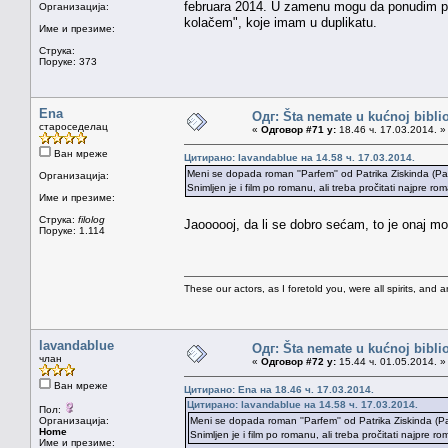
februara 2014. U zamenu mogu da ponudim priču
Организација:
kolačem", koje imam u duplikatu.
Име и презиме:
Струка:
Поруке: 373
Ena
Одг: Šta nemate u kućnoj bibliot
староседелац
«
Одговор #71 у:
18.46 ч. 17.03.2014. »
Ван мреже
Цитирано: lavandablue на 14.58 ч. 17.03.2014.
Meni se dopada roman ''Parfem'' od Patrika Ziskinda (Pat
Организација:
Snimljen je i film po romanu, ali treba pročitati najpre ro
Име и презиме:
Струка:
filolog
Jaoooooj, da li se dobro sećam, to je onaj mo
Поруке: 1.114
These our actors, as I foretold you, were all spirits, and are
lavandablue
Одг: Šta nemate u kućnoj bibliot
члан
«
Одговор #72 у:
15.44 ч. 01.05.2014. »
Ван мреже
Цитирано: Ena на 18.46 ч. 17.03.2014.
Цитирано: lavandablue на 14.58 ч. 17.03.2014.
Пол:
Организација:
Meni se dopada roman ''Parfem'' od Patrika Ziskinda (Pa
Home
Snimljen je i film po romanu, ali treba pročitati najpre r
Име и презиме: