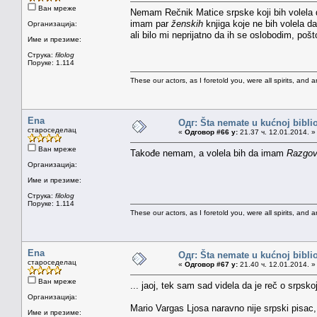
Ван мреже
Nemam Rečnik Matice srpske koji bih volela
imam par
ženskih
knjiga koje ne bih volela d
Организација:
ali bilo mi neprijatno da ih se oslobodim, po
Име и презиме:
Струка:
filolog
Поруке: 1.114
These our actors, as I foretold you, were all spirits, and are
Ena
Одг: Šta nemate u kućnoj bibliot
староседелац
«
Одговор #66 у:
21.37 ч. 12.01.2014. »
Ван мреже
Takođe nemam, a volela bih da imam
Razgovo
Организација:
Име и презиме:
Струка:
filolog
Поруке: 1.114
These our actors, as I foretold you, were all spirits, and are
Ena
Одг: Šta nemate u kućnoj bibliot
староседелац
«
Одговор #67 у:
21.40 ч. 12.01.2014. »
Ван мреже
... jaoj, tek sam sad videla da je reč o srpsko
Организација:
Mario Vargas Ljosa naravno nije srpski pisac, 
Име и презиме: