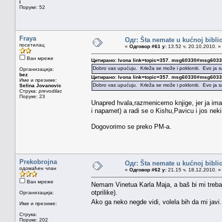
i
Поруке: 52
Fraya
Одг: Šta nemate u kućnoj bibliot
посетилац
«
Одговор #61 у:
13.52 ч. 20.10.2010. »
Ван мреже
Цитирано: Ivona link=topic=357. msg60330#msg603
Dobro vas upućuju. Krleža se može i pokloniti. Evo ja
Организација:
bez
Цитирано: Ivona link=topic=357. msg60330#msg603
Име и презиме:
Dobro vas upućuju. Krleža se može i pokloniti. Evo ja
Selina Jovanovic
Струка:
prevodilac
Поруке: 23
Unapred hvala,razmenicemo knjige, jer ja imam
i napamet) a radi se o Kishu,Pavicu i jos nek
Dogovorimo se preko PM-a.
Prekobrojna
Одг: Šta nemate u kućnoj bibliot
одомаћен члан
«
Одговор #62 у:
21.15 ч. 18.12.2010. »
Ван мреже
Nemam Vinetua Karla Maja, a baš bi mi trebao
otprilike).
Организација:
Ako ga neko negde vidi, volela bih da mi jav
Име и презиме:
Струка:
Поруке: 202