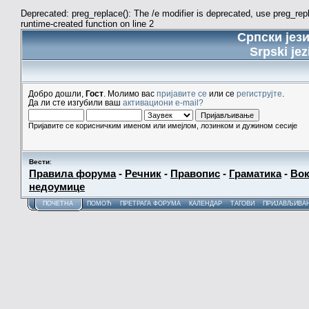
Deprecated: preg_replace(): The /e modifier is deprecated, use preg_re
runtime-created function on line 2
Српски јез
Srpski jez
Добро дошли,
Гост
. Молимо вас
пријавите се
или се
региструјте
.
Да ли сте изгубили ваш
активациони e-mail?
Пријавите се корисничким именом или имејлом, лозинком и дужином сесије
Вести
:
Правила форума
-
Речник
-
Правопис
-
Граматика
-
Вок
недоумице
ПОЧЕТНА
ПОМОЋ
ПРЕТРАГА ФОРУМА
КАЛЕНДАР
ТАГОВИ
ПРИЈАВЉИВА