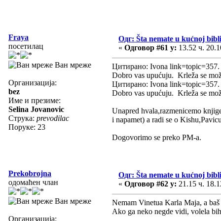
Fraya
Одг: Šta nemate u kućnoj biblio
посетилац
«
Одговор #61 у:
13.52 ч. 20.1
Ван мреже
Цитирано: Ivona link=topic=35
Dobro vas upućuju. Krleža se može
Организација:
Цитирано: Ivona link=topic=35
bez
Dobro vas upućuju. Krleža se može
Име и презиме:
Selina Jovanovic
Unapred hvala,razmenicemo knjige, 
Струка:
prevodilac
i napamet) a radi se o Kishu,Pavicu
Поруке: 23
Dogovorimo se preko PM-a.
Prekobrojna
Одг: Šta nemate u kućnoj biblio
одомаћен члан
«
Одговор #62 у:
21.15 ч. 18.1
Ван мреже
Nemam Vinetua Karla Maja, a baš bi
Ako ga neko negde vidi, volela bi
Организација: