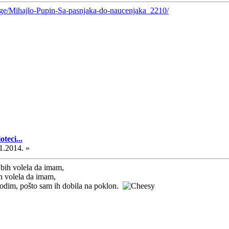
ge/Mihajlo-Pupin-Sa-pasnjaka-do-naucenjaka_2210/
teci...
1.2014. »
bih volela da imam,
h volela da imam,
lobodim, pošto sam ih dobila na poklon.