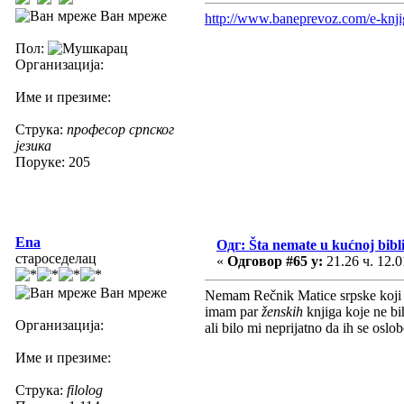
Ван мреже
http://www.baneprevoz.com/e-knji
Пол:
Организација:
Име и презиме:
Струка:
професор српског
језика
Поруке: 205
Ena
Одг: Šta nemate u kućnoj biblio
староседелац
«
Одговор #65 у:
21.26 ч. 12.0
Ван мреже
Nemam Rečnik Matice srpske koji 
imam par
ženskih
knjiga koje ne bi
Организација:
ali bilo mi neprijatno da ih se os
Име и презиме:
Струка:
filolog