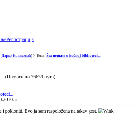
ање
Регистрација
:
Дарко Новаковић
) > Тема:
Šta nemate u kućnoj biblioteci...
ci... (Прочитано 76659 пута)
teci...
0.2010. »
i pokloniti. Evo ja sam raspoložena na takav gest.