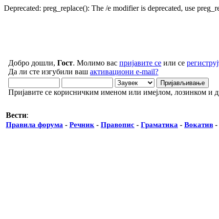
Deprecated: preg_replace(): The /e modifier is deprecated, use preg_
Добро дошли,
Гост
. Молимо вас
пријавите се
или се
региструј
Да ли сте изгубили ваш
активациони e-mail?
Пријавите се корисничким именом или имејлом, лозинком и 
Вести
:
Правила форума
-
Речник
-
Правопис
-
Граматика
-
Вокатив