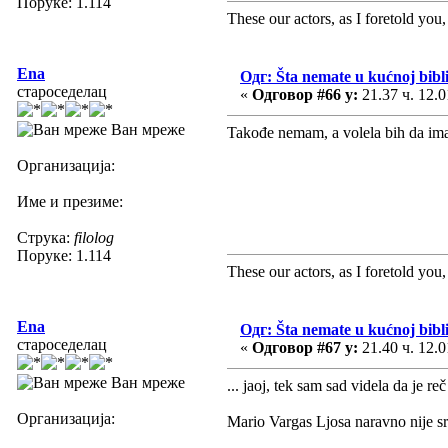
Поруке: 1.114
These our actors, as I foretold you, w
Ena
Одг: Šta nemate u kućnoj biblio
староседелац
«
Одговор #66 у:
21.37 ч. 12.0
Ван мреже
Takođe nemam, a volela bih da i
Организација:
Име и презиме:
Струка:
filolog
Поруке: 1.114
These our actors, as I foretold you, w
Ena
Одг: Šta nemate u kućnoj biblio
староседелац
«
Одговор #67 у:
21.40 ч. 12.0
Ван мреже
... jaoj, tek sam sad videla da je re
Организација:
Mario Vargas Ljosa naravno nije srp