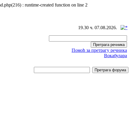
d.php(216) : runtime-created function on line 2
19.30 ч. 07.08.2026.
Помоћ за претрагу речника
Вокабулара