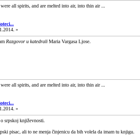
ere all spirits, and are melted into air, into thin air ...
teci...
1.2014. »
mam
Razgovor u katedrali
Maria Vargasa Ljose.
ere all spirits, and are melted into air, into thin air ...
teci...
1.2014. »
č o srpskoj književnosti.
ski pisac, ali to ne menja činjenicu da bih volela da imam tu knjigu.