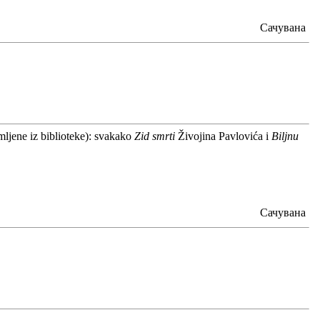
Сачувана
mljene iz biblioteke): svakako
Zid smrti
Živojina Pavlovića i
Biljnu
Сачувана