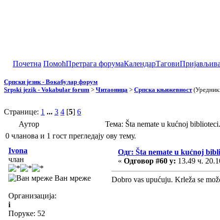
Почетна
Помоћ
Претрага форума
Календар
Тагови
Пријављив
Српски језик - Вокабулар форум
Srpski jezik - Vokabular forum
>
Читаоница
>
Српска књижевност
(Уредник
Странице:
1
...
3
4
[
5
]
6
Аутор
Тема: Šta nemate u kućnoj bibliote
0 чланова и 1 гост прегледају ову тему.
Ivona
Одг: Šta nemate u kućnoj biblio
члан
«
Одговор #60 у:
13.49 ч. 20.1
Ван мреже
Dobro vas upućuju. Krleža se može 
Организација:
i
Поруке: 52