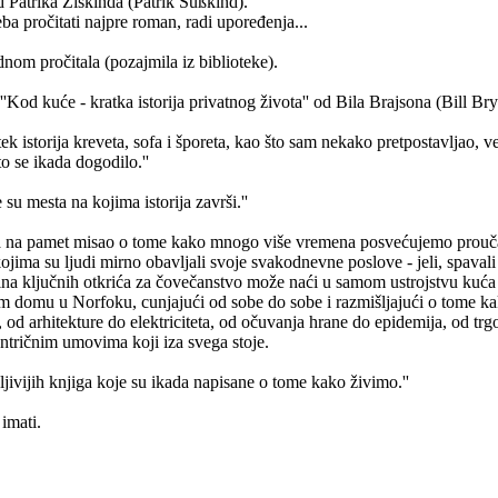
 Patrika Ziskinda (Patrik Süßkind).
eba pročitati najpre roman, radi upoređenja...
om pročitala (pozajmila iz biblioteke).
Kod kuće - kratka istorija privatnog života'' od Bila Brajsona (Bill Brys
 tek istorija kreveta, sofa i šporeta, kao što sam nekako pretpostavljao, v
o se ikada dogodilo.''
 su mesta na kojima istorija završi.''
a pamet misao o tome kako mnogo više vremena posvećujemo proučavanj
 kojima su ljudi mirno obavljali svoje svakodnevne poslove - jeli, spavali 
 ključnih otkrića za čovečanstvo može naći u samom ustrojstvu kuća 
m domu u Norfoku, cunjajući od sobe do sobe i razmišljajući o tome kak
a, od arhitekture do elektriciteta, od očuvanja hrane do epidemija, od tr
entričnim umovima koji iza svega stoje.
ljivijih knjiga koje su ikada napisane o tome kako živimo.''
 imati.