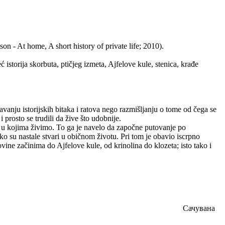
on - At home, A short history of private life; 2010).
eć istorija skorbuta, ptičjeg izmeta, Ajfelove kule, stenica, krađe
u istorijskih bitaka i ratova nego razmišljanju o tome od čega se
i prosto se trudili da žive što udobnije.
u kojima živimo. To ga je navelo da započne putovanje po
o su nastale stvari u običnom životu. Pri tom je obavio iscrpno
govine začinima do Ajfelove kule, od krinolina do klozeta; isto tako i
Сачувана