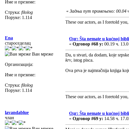
Име и презиме:
«
Задњи пут промењено: 00.04 ч
Струка:
filolog
Поруке: 1.114
These our actors, as I foretold you, w
Ena
Одг: Šta nemate u kućnoj biblio
староседелац
«
Одговор #68 у:
00.19 ч. 13.0
Ван мреже
Da, u stvari, da dodam, koje srpske
krv
, istog pisca.
Организација:
Ova prva je najmračnija knjiga koj
Име и презиме:
Струка:
filolog
Поруке: 1.114
These our actors, as I foretold you, w
lavandablue
Одг: Šta nemate u kućnoj biblio
члан
«
Одговор #69 у:
14.58 ч. 17.0
Ван мреже