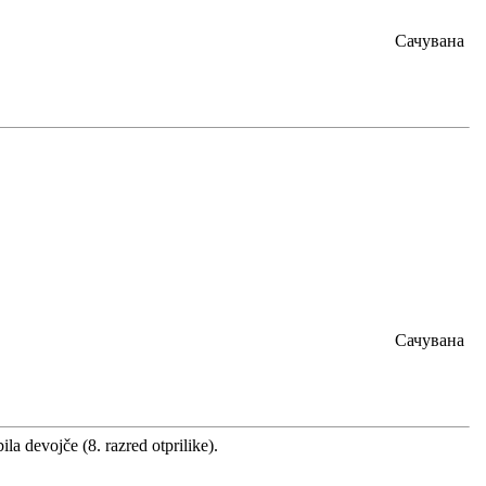
Сачувана
Сачувана
a devojče (8. razred otprilike).