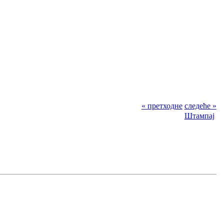
« претходне
следеће »
Штампај