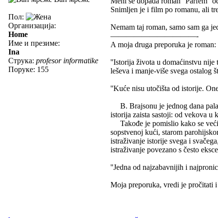
Meni se dopada roman ''Parfem'' od
Snimljen je i film po romanu, ali tr
Пол:
Организација:
Nemam taj roman, samo sam ga jedn
Home
———————————-
Име и презиме:
A moja druga preporuka je roman: ''
Ina
Струка:
profesor informatike
''Istorija života u domaćinstvu nije
Поруке: 155
leševa i manje-više svega ostalog št
''Kuće nisu utočišta od istorije. One
B. Brajsonu je jednog dana pala n
istorija zaista sastoji: od vekova u
Takođe je pomislio kako se većina
sopstvenoj kući, starom parohijsko
istraživanje istorije svega i svačeg
istraživanje povezano s često eksc
''Jedna od najzabavnijih i najpronic
Moja preporuka, vredi je pročitati i