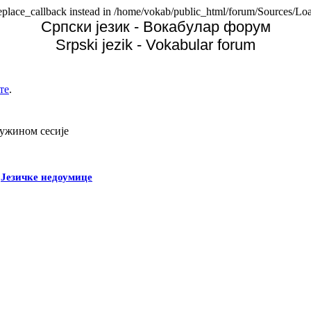
replace_callback instead in /home/vokab/public_html/forum/Sources/Loa
Српски језик - Вокабулар форум
Srpski jezik - Vokabular forum
те
.
дужином сесије
-
Језичке недоумице