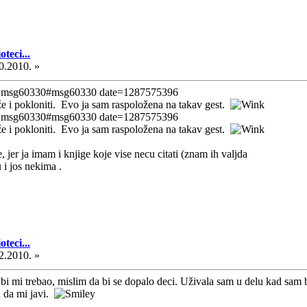
teci...
0.2010. »
7. msg60330#msg60330 date=1287575396
 i pokloniti. Evo ja sam raspoložena na takav gest.
7. msg60330#msg60330 date=1287575396
 i pokloniti. Evo ja sam raspoložena na takav gest.
jer ja imam i knjige koje vise necu citati (znam ih valjda
 i jos nekima .
teci...
2.2010. »
 mi trebao, mislim da bi se dopalo deci. Uživala sam u delu kad sam bil
h da mi javi.