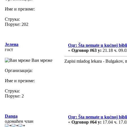
Име и презиме:
Струка:
Поруке: 202
Јелена
Одг: Šta nemate u kućnoj biblio
гост
«
Одговор #63 у:
21.18 ч. 09.0
Ван мреже
Zapisi mladog lekara - Bulgakov, n
Организација:
Име и презиме:
Струка:
Поруке: 2
Danga
Одг: Šta nemate u kućnoj biblio
одомаћен члан
«
Одговор #64 у:
17.04 ч. 17.0