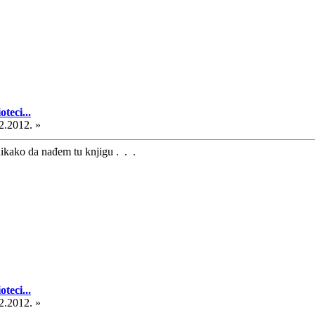
teci...
2.2012. »
ikako da nađem tu knjigu . . .
teci...
2.2012. »