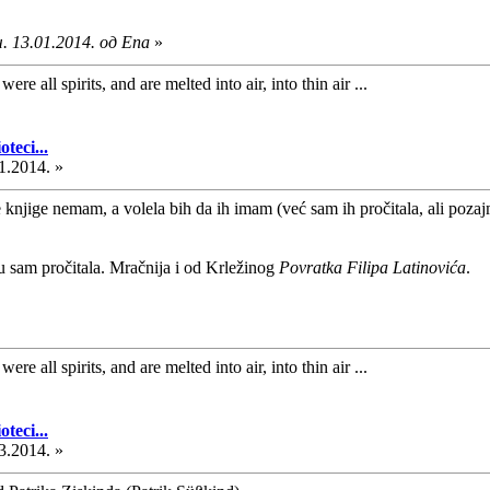
. 13.01.2014. од Ena
»
ere all spirits, and are melted into air, into thin air ...
teci...
1.2014. »
 knjige nemam, a volela bih da ih imam (već sam ih pročitala, ali pozaj
u sam pročitala. Mračnija i od Krležinog
Povratka Filipa Latinovića
.
ere all spirits, and are melted into air, into thin air ...
teci...
3.2014. »