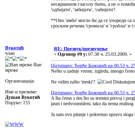
несвршеном глаголу
бити
, а не о помоћ
'одбијати', 'забијати', 'сабијати'!
**Ово 'амбо' могло би да се упореди са
српским речима 'громила' и 'гробље' и г
Вукотић
RE: Презвук/презвучење
члан
«
Одговор #9 у:
07.38 ч. 25.03.2009. »
Ван
Цитирано: Ђорђе Божовић на 00.53 ч. 25
мреже
Nešto u zadnje vreme, izgleda, mnogo često j
Организација:
Ne vidim zašto 'mrski'?
Diskutujemo 
Име и презиме:
Цитирано: Ђорђе Божовић на 00.53 ч. 25
Душан Вукотић
A šta ćemo s tim što su termini prevoj i pre
Поруке: 155
jasni i nedvosmisleni, tako da nema realnog 
Ja sam ovo pitanje i pokrenuo upravo stoga 