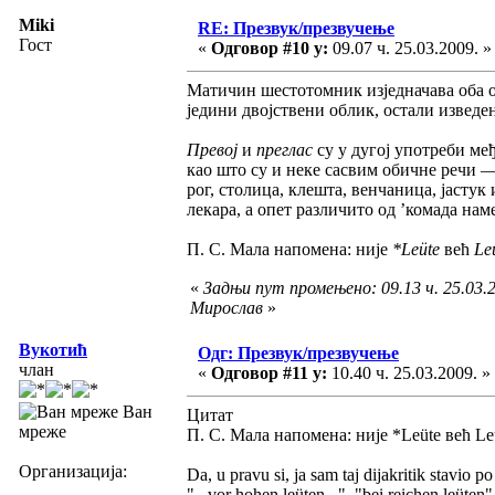
Miki
RE: Презвук/презвучење
Гост
«
Одговор #10 у:
09.07 ч. 25.03.2009. »
Матичин шестотомник изједначава оба 
једини двојствени облик, остали изведе
Превој
и
преглас
су у дугој употреби ме
као што су и неке сасвим обичне речи 
рог, столица, клешта, венчаница, јастук
лекара, а опет различито од ’комада нам
П. С. Мала напомена: није
*Leüte
већ
Le
«
Задњи пут промењено: 09.13 ч. 25.03.2
Мирослав
»
Вукотић
Одг: Презвук/презвучење
члан
«
Одговор #11 у:
10.40 ч. 25.03.2009. »
Ван
Цитат
мреже
П. С. Мала напомена: није *Leüte већ Leu
Организација:
Da, u pravu si, ja sam taj dijakritik stavio p
"...vor hohen leüten...", "bei reichen leüten