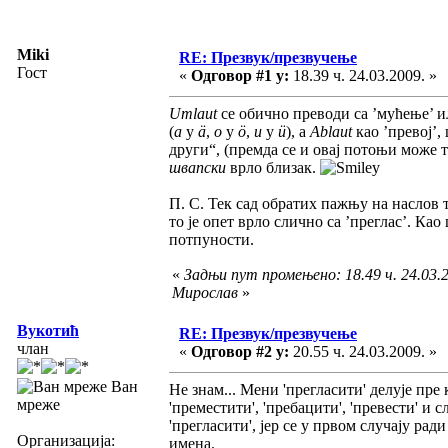
Miki
RE: Презвук/презвучење
Гост
«
Одговор #1 у:
18.39 ч. 24.03.2009. »
Umlaut
се обично преводи са ’мућење’ ил
(
a
у
ä
,
o
у
ö
,
u
у
ü
), а
Ablaut
као ’превој’,
други“, (премда се и овај потоњи може т
швапски
врло близак.
П. С. Тек сад обратих пажњу на наслов 
то је опет врло слично са ’преглас’. Ка
потпуности.
«
Задњи пут промењено: 18.49 ч. 24.03.2
Мирослав
»
Вукотић
RE: Презвук/презвучење
члан
«
Одговор #2 у:
20.55 ч. 24.03.2009. »
Ван
Не знам... Мени 'прегласити' делује пре 
мреже
'преместити', 'пребацити', 'превести' и 
'прегласити', јер се у првом случају ра
Организација:
имена.