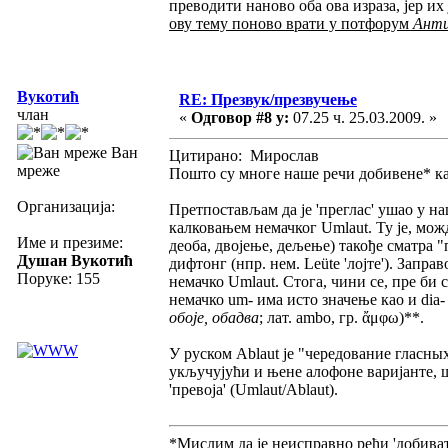
преводити наново оба ова израза, јер и
ову тему поново врати у потфорум
Анти
Вукотић
RE: Презвук/презвучење
члан
«
Одговор #8 у:
07.25 ч. 25.03.2009. »
Ван
Цитирано: Мирослав
мреже
Пошто су многе наше речи добивене* к
Организација:
Претпостављам да је 'преглас' ушао у н
калковањем немачког Umlaut. Ту је, можда, 
Име и презиме:
деоба, двојење, дељење) такође сматра "
Душан Вукотић
дифтонг (нпр. нем. Leüte 'лојте'). Заправо
Поруке: 155
немачко Umlaut. Стога, чини се, пре би с
немачко um- има исто значење као и dia-
обоје, обадва
; лат. ambo, гр.
ἄμφω
)**.
У руском Ablaut је "чередование гласных
укључујући и њене алофоне варијанте, шт
'превоја' (Umlaut/Ablaut).
*Мислим да је неисправно рећи 'добивати