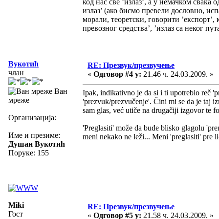
код нас све ’излаз’, а у немачком свака
излаз’ (ако бисмо превели дословно, исп
морали, теоретски, говорити ’експорт’,
превозног средства’, ’излаз са неког пута
Вукотић
RE: Презвук/презвучење
члан
«
Одговор #4 у:
21.46 ч. 24.03.2009. »
Ван
Ipak, indikativno je da si i ti upotrebio reč
мреже
'prezvuk/prezvučenje'. Čini mi se da je taj i
sam glas, već utiče na drugačiji izgovor te 
Организација:
'Preglasiti' može da bude blisko glagolu 'pr
Име и презиме:
meni nekako ne leži... Meni 'preglasiti' pre 
Душан Вукотић
Поруке: 155
Miki
RE: Презвук/презвучење
Гост
«
Одговор #5 у:
21.58 ч. 24.03.2009. »