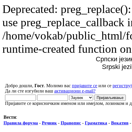
Deprecated: preg_replace():
use preg_replace_callback i
/home/vokab/public_html/f
runtime-created function on
Српски јези
Srpski jez
Добро дошли,
Гост
. Молимо вас
пријавите се
или се
региструј
Да ли сте изгубили ваш
активациони e-mail?
Пријавите се корисничким именом или имејлом, лозинком и 
Вести
:
Правила форума
-
Речник
-
Правопис
-
Граматика
-
Вокатив