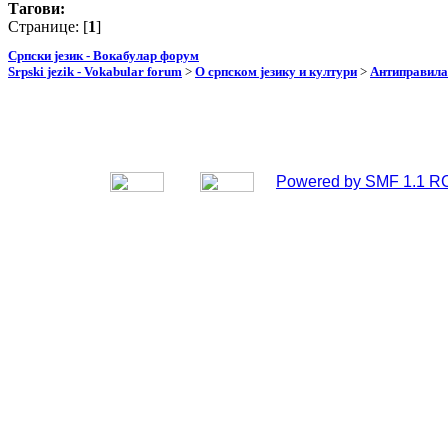
Тагови:
Странице: [
1
]
Српски језик - Вокабулар форум
Srpski jezik - Vokabular forum
>
О српском језику и култури
>
Антиправила
Powered by SMF 1.1 R