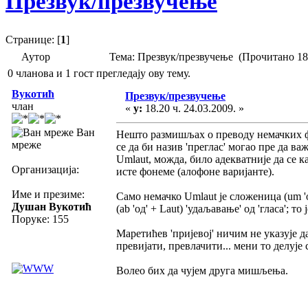
Презвук/презвучење
Странице: [
1
]
Аутор
Тема: Презвук/презвучење (Прочитано 18
0 чланова и 1 гост прегледају ову тему.
Вукотић
Презвук/презвучење
члан
«
у:
18.20 ч. 24.03.2009. »
Ван
Нешто размишљах о преводу немачких фо
мреже
се да би назив 'преглас' могао пре да важ
Umlaut, можда, било адекватније да се 
Организација:
исте фонеме (алофоне варијанте).
Име и презиме:
Само немачко Umlaut је сложеница (um 'око,
Душан Вукотић
(ab 'од' + Laut) 'удаљавање' од 'гласа'; т
Поруке: 155
Маретићев 'пријевој' ничим не указује да
превијати, превлачити... мени то делуј
Волео бих да чујем друга мишљења.