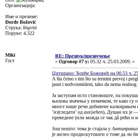
Организација:
Име и презиме:
Đorđe Božović
Струка:
lingvist
Поруке: 4.322
Miki
RE: Презвук/презвучење
Гост
«
Одговор #7 у:
05.32 ч. 25.03.2009. »
Цитирано: Ђорђе Божовић на 00.53 ч. 25
A šta ćemo s tim što su termini prevoj i pre
jasni i nedvosmisleni, tako da nema realnog 
Ја заступам исто становиште, па покуша
њихова значења у немачком, те како су 
многе наше речи добивене калкирањем с 
’из|гледати’ од
aus|sehen
), Душан их је 
преведене (или можда се чак дâ рећи и
к
Још нешто: тема је стајала у
Антиправил
је желео продискутовати о томе да ли б