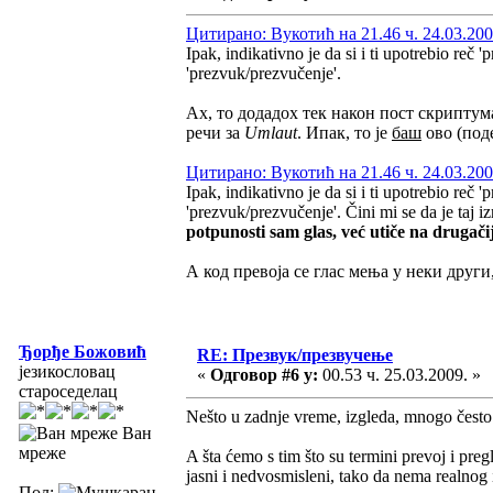
Цитирано: Вукотић на 21.46 ч. 24.03.200
Ipak, indikativno je da si i ti upotrebio reč
'prezvuk/prezvučenje'.
Ах, то додадох тек након пост скриптума
речи за
Umlaut
. Ипак, то је
баш
ово (под
Цитирано: Вукотић на 21.46 ч. 24.03.200
Ipak, indikativno je da si i ti upotrebio reč
'prezvuk/prezvučenje'. Čini mi se da je taj iz
potpunosti sam glas, već utiče na drugači
А код превоја се глас мења у неки други,
Ђорђе Божовић
RE: Презвук/презвучење
језикословац
«
Одговор #6 у:
00.53 ч. 25.03.2009. »
староседелац
Nešto u zadnje vreme, izgleda, mnogo često j
Ван
мреже
A šta ćemo s tim što su termini prevoj i pre
jasni i nedvosmisleni, tako da nema realnog 
Пол: