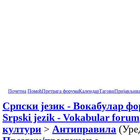
Почетна
Помоћ
Претрага форума
Календар
Тагови
Пријављив
Српски језик - Вокабулар ф
Srpski jezik - Vokabular forum
култури
>
Антиправила
(Уре