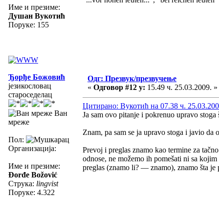
Име и презиме:
Душан Вукотић
Поруке: 155
Ђорђе Божовић
Одг: Презвук/презвучење
језикословац
«
Одговор #12 у:
15.49 ч. 25.03.2009. »
староседелац
Цитирано: Вукотић на 07.38 ч. 25.03.200
Ван
Ja sam ovo pitanje i pokrenuo upravo stoga 
мреже
Znam, pa sam se ja upravo stoga i javio da o
Пол:
Организација:
Prevoj i preglas znamo kao termine za tačn
odnose, ne možemo ih pomešati ni sa kojim
Име и презиме:
preglas (znamo li? — znamo), znamo šta je
Đorđe Božović
Струка:
lingvist
Поруке: 4.322