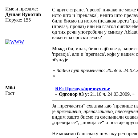
Име и презиме:
С друге стране, 'превој' никако не може
Душан Вукотић
исто што и 'превлака'; нешто што прелази
Поруке: 155
били бисмо на истом (некаква врста 'тра
(прелаз, пролаз) или на глагол durchzieh
од тих речи употребили у смислу Ablaut 
важи и за српски језик?
Можда би, ипак, било најбоље да корист
'превоја', али и 'прегласа', који у нашем
збуњује.
«
Задњи пут промењено: 20.58 ч. 24.03.
»
Miki
RE: Презвук/презвучење
Гост
«
Одговор #3 у:
21.16 ч. 24.03.2009. »
Ја „прегласити“ схватам као ’превише на
је
преглашено, пренаглашено, преозвучен
видим зашто бисмо га смењивали свака
„превија се“, „повија се“ и постаје други
Не можемо баш сваку немачку реч преве