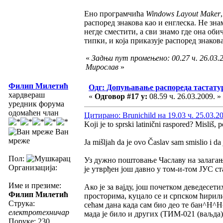
Ено програмчића
Windows Layout Maker
распоред знакова као и енглеска. Не зна
негде сместити, а сви знамо где она оби
типки, и која приказује распоред знако
«
Задњи пут промењено: 00.27 ч. 26.03.2
Мирослав
»
Филип Милетић
Одг: Допуњавање распореда тастатур
хардвераш
«
Одговор #17 у:
08.59 ч. 26.03.2009. »
уредник форума
одомаћен члан
Цитирано: Brunichild на 19.03 ч. 25.03.2
Koji je to sprski latinični raspored? Misliš,
Ван
мреже
Ja mišljah da je ovo Časlav sam smislio i da j
Пол:
Уз дужно поштовање Чаславу на залагању
Организација:
је утврђен још давно у том-и-том ЈУС ст
Име и презиме:
Ако је за вајду, још почетком деведесети
Филип Милетић
просторима, куцало се и српском ћирили
Струка:
сећам дана када сам био део те бан^H^
електротехничар
мада је било и других (ТИМ-021 (ваљда),
Поруке: 230