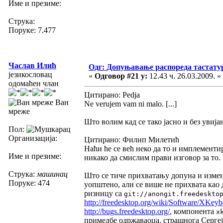
Име и презиме:
Струка:
Поруке: 7.477
Часлав Илић
Одг: Допуњавање распореда тастатур
језикословац
«
Одговор #21 у:
12.43 ч. 26.03.2009. »
одомаћен члан
Цитирано: Pedja
Ван
Ne verujem vam ni malo. [...]
мреже
Што волим кад се тако јасно и без увија
Пол:
Организација:
Цитирано: Филип Милетић
Наћи ће се већ неко да то и имплементир
Име и презиме:
никако да смислим прави изговор за то.
Струка:
машинац
Што се тиче прихватању допуна и измена
Поруке: 474
уопштено, али се више не прихвата као 
ризницу са
git://anongit.freedeskto
http://freedesktop.org/wiki/Software/XKey
http://bugs.freedesktop.org/
, компонента
x
примедбе одржаваоца, страшнога Серге