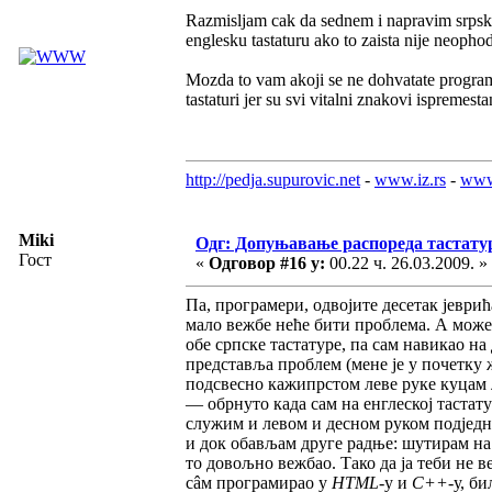
Razmisljam cak da sednem i napravim srpsku 
englesku tastaturu ako to zaista nije neopho
Mozda to vam akoji se ne dohvatate programi
tastaturi jer su svi vitalni znakovi ispremesta
http://pedja.supurovic.net
-
www.iz.rs
-
www
Miki
Одг: Допуњавање распореда тастатур
Гост
«
Одговор #16 у:
00.22 ч. 26.03.2009. »
Па, програмери, одвојите десетак јеврића
мало вежбе неће бити проблема. А може
обе српске тастатуре, па сам навикао на
представља проблем (мене је у почетку
подсвесно кажипрстом леве руке куцам
— обрнуто када сам на енглеској тастату
служим и левом и десном руком подједн
и док обављам друге радње: шутирам на
то довољно вежбао. Тако да ја теби не 
сâм програмирао у
HTML
-у и
C++
-у, б