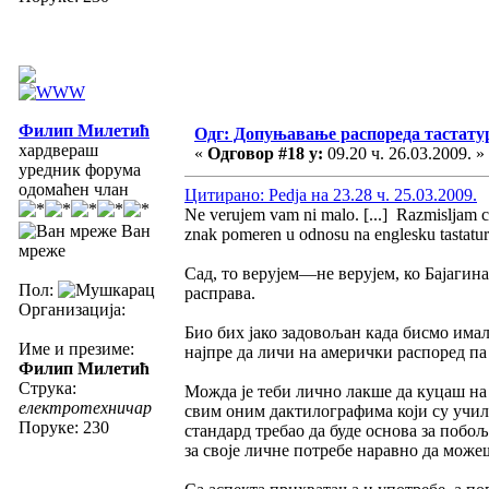
Филип Милетић
Одг: Допуњавање распореда тастатур
хардвераш
«
Одговор #18 у:
09.20 ч. 26.03.2009. »
уредник форума
одомаћен члан
Цитирано: Pedja на 23.28 ч. 25.03.2009.
Ne verujem vam ni malo. [...] Razmisljam ca
Ван
znak pomeren u odnosu na englesku tastatur
мреже
Сад, то верујем—не верујем, ко Бајагин
Пол:
расправа.
Организација:
Био бих јако задовољан када бисмо имали
Име и презиме:
најпре да личи на амерички распоред па
Филип Милетић
Струка:
Можда је теби лично лакше да куцаш на 
електротехничар
свим оним дактилографима који су учили
Поруке: 230
стандард требао да буде основа за поб
за своје личне потребе наравно да мож