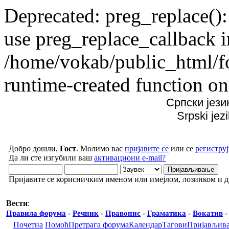
Deprecated: preg_replace():
use preg_replace_callback i
/home/vokab/public_html/f
runtime-created function on
Српски јези
Srpski jez
Добро дошли,
Гост
. Молимо вас
пријавите се
или се
региструј
Да ли сте изгубили ваш
активациони e-mail?
Пријавите се корисничким именом или имејлом, лозинком и 
Вести
:
Правила форума
-
Речник
-
Правопис
-
Граматика
-
Вокатив
Почетна
Помоћ
Претрага форума
Календар
Тагови
Пријављив