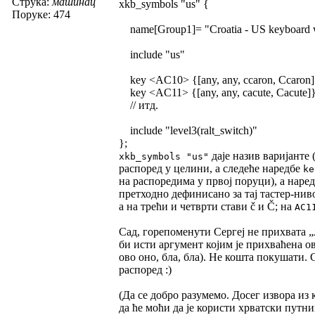
Струка:
машинац
xkb_symbols "us" {
Поруке: 474
name[Group1]= "Croatia - US keyboard wit
include "us"
key <AC10> {[any, any, ccaron, Ccaron]
key <AC11> {[any, any, cacute, Cacute]}
// итд.
include "level3(ralt_switch)"
};
даје назив варијанте 
xkb_symbols "us"
распоред у целини, а следеће наредбе
ke
на распоредима у првој поруци), а наре
претходно дефинисано за тај тастер-ниво
а на трећи и четврти стави č и Č; на
AC1
Сад, горепоменути Сергеј не прихвата „ли
би исти аргумент којим је прихваћена о
ово оно, бла, бла). Не кошта покушати.
распоред :)
(Да се добро разумемо. Досег извора из 
да ће моћи да је користи хрватски путни