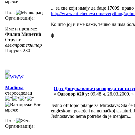
мреже
... за све који имају да баце 1700$, пра
Пол:
http://www.artlebedev.com/everything/opti
Организација:
Ко што јој и име каже, тешко да има бољ
Име и презиме:
Филип Милетић
ф
Струка:
електротехничар
Поруке: 230
Madiuxa
Одг: Допуњавање распореда тастатур
староседелац
«
Одговор #20 у:
09.48 ч. 26.03.2009. »
Ван
Jedno off topic pitanje za Miroslava: Šta će
мреже
engleskom, postoje i na nemačkoj tastaturi. 
Jednostavno nema potrebe da je menjam...
Пол:
Организација: