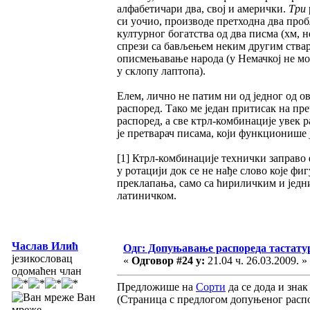
алфабетичари два, свој и амерички.
Три
си уочио, производе претходна два пробл
културног богатства од два писма (хм, н
спрези са бављењем неким другим ствар
описмењавање народа (у Немачкој не мож
у склопу лаптопа).
Елем, лично не патим ни од једног од 
распоред. Тако ме један притисак на пр
распоред, а све ктрл-комбинације увек 
је претварач писама, који функциониш
[1] Ктрл-комбинације технички заправо 
у ротацији док се не нађе слово које ф
преклапања, само са ћириличким и једн
латиничком.
Часлав Илић
Одг: Допуњавање распореда тастатур
језикословац
«
Одговор #24 у:
21.04 ч. 26.03.2009. »
одомаћен члан
Предложише на
Сорти
да се дода и знак
Ван
(Страница с предлогом допуњеног распо
мреже