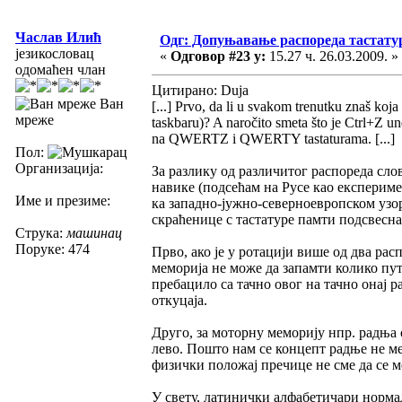
Часлав Илић
Одг: Допуњавање распореда тастатур
језикословац
«
Одговор #23 у:
15.27 ч. 26.03.2009. »
одомаћен члан
Цитирано: Duja
Ван
[...] Prvo, da li u svakom trenutku znaš koja
мреже
taskbaru)? A naročito smeta što je Ctrl+Z u
na QWERTZ i QWERTY tastaturama. [...]
Пол:
Организација:
За разлику од различитог распореда слов
навике (подсећам на Русе као експериме
Име и презиме:
ка западно-јужно-северноевропском узор
скраћенице с тастатуре памти подсвесна
Струка:
машинац
Поруке: 474
Прво, ако је у ротацији више од два рас
меморија не може да запамти колико пу
пребацило са тачно овог на тачно онај 
откуцаја.
Друго, за моторну меморију нпр. радња 
лево. Пошто нам се концепт радње не м
физички положај пречице не сме да се м
У свету, латинички алфабетичари нормал