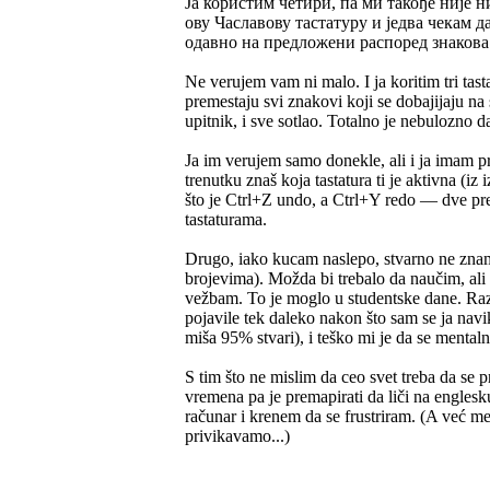
Ја користим четири, па ми такође није 
ову Чаславову тастатуру и једва чекам д
одавно на предложени распоред знакова 
Ne verujem vam ni malo. I ja koritim tri tas
premestaju svi znakovi koji se dobajijaju na 
upitnik, i sve sotlao. Totalno je nebulozno d
Ja im verujem samo donekle, ali i ja imam p
trenutku znaš koja tastatura ti je aktivna (
što je Ctrl+Z undo, a Ctrl+Y redo — dve 
tastaturama.
Drugo, iako kucam naslepo, stvarno ne znam
brojevima). Možda bi trebalo da naučim, ali 
vežbam. To je moglo u studentske dane. Razu
pojavile tek daleko nakon što sam se ja na
miša 95% stvari), i teško mi je da se menta
S tim što ne mislim da ceo svet treba da se p
vremena pa je premapirati da liči na englesku
računar i krenem da se frustriram. (A već m
privikavamo...)