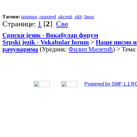
Тагови:
tastatura
raspored
akcenti
xkb
linux
Странице:
1
[
2
]
Све
Српски језик - Вокабулар форум
Srpski jezik - Vokabular forum
>
Наше писмо и
рачунарима
(Уредник:
Филип Милетић
) > Тема
Powered by SMF 1.1 R