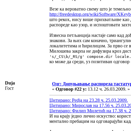
Везе ка вероватно свему што је темељн
http://freedesktop.org/wiki/Software/XKey
што рекох, нису више прихватљиве као 
распореде као узор, и испоштовати захт
Извесна петљанција настаје само кад до
знакови. За њих сам коначно, триангули
локалитетима и ћирилицом. За прво се 
Милошева закрпа не дифузира кроз дис
's/_CS\b/_RS/g' compose.dir locale
ко може да среди, уз позитиван одговор
Duja
Одг: Допуњавање распореда тастатур
Гост
«
Одговор #22 у:
13.12 ч. 26.03.2009. »
Цитирано: Pedja на 23.28 ч. 25.03.2009.
Цитирано: Мирослав на 17.56 ч. 25.03.2
Цитирано: Филип Милетић на 17.38 ч. 2
И на крају једно лично искуство: корис
ментално пребацим на одговарајући када