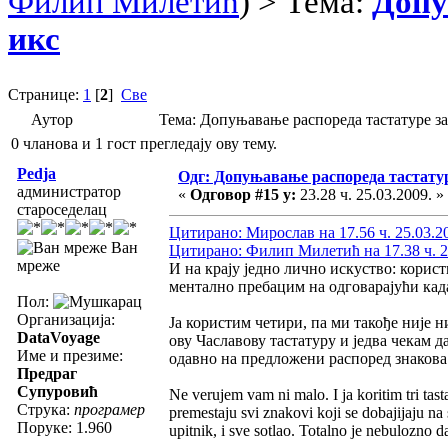
Филип Милетић
) > Тема:
Допу
икс
Странице:
1
[
2
]
Све
Аутор
Тема: Допуњавање распореда тастатуре з
0 чланова и 1 гост прегледају ову тему.
Pedja
Одг: Допуњавање распореда тастатур
администратор
«
Одговор #15 у:
23.28 ч. 25.03.2009. »
староседелац
Цитирано: Мирослав на 17.56 ч. 25.03.2
Ван
Цитирано: Филип Милетић на 17.38 ч. 2
мреже
И на крају једно лично искуство: корис
ментално пребацим на одговарајући када
Пол:
Организација:
Ја користим четири, па ми такође није 
DataVoyage
ову Чаславову тастатуру и једва чекам д
Име и презиме:
одавно на предложени распоред знакова 
Предраг
Супуровић
Ne verujem vam ni malo. I ja koritim tri tas
Струка:
програмер
premestaju svi znakovi koji se dobajijaju na 
Поруке: 1.960
upitnik, i sve sotlao. Totalno je nebulozno d