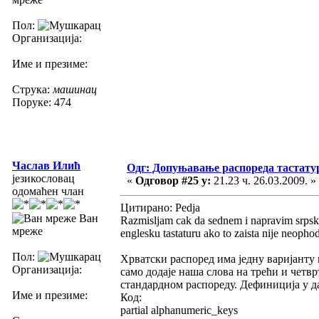
Пол:
Организација:
Име и презиме:
Струка:
машинац
Поруке: 474
Часлав Илић
Одг: Допуњавање распореда тастатур
језикословац
«
Одговор #25 у:
21.23 ч. 26.03.2009. »
одомаћен члан
Цитирано: Pedja
Ван
Razmisljam cak da sednem i napravim srpsku 
мреже
englesku tastaturu ako to zaista nije neopho
Пол:
Хрватски распоред има једну варијанту 
Организација:
само додаје наша слова на трећи и четв
стандардном распореду. Дефиниција у 
Име и презиме:
Код:
partial alphanumeric_keys