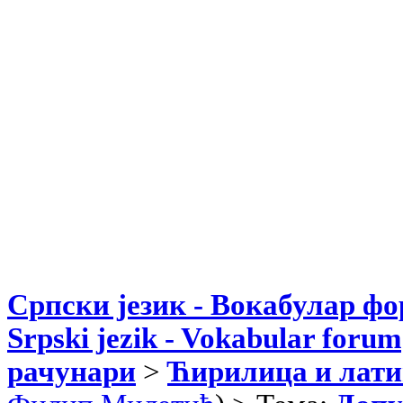
Српски језик - Вокабулар ф
Srpski jezik - Vokabular forum
рачунари
>
Ћирилица и лати