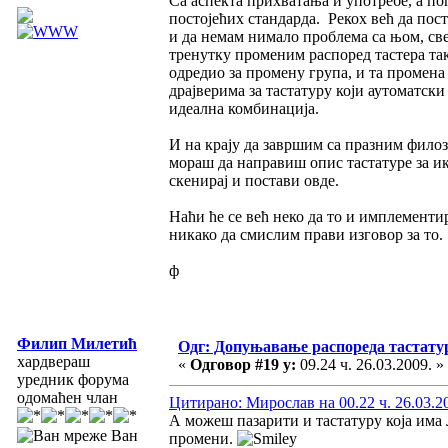
Са аспекта прихватања и употребе, а по
постојећих стандарда. Рекох већ да пос
и да немам нимало проблема са њом, све 
тренутку променим распоред тастера так
одредио за промену група, и та промена
драјверима за тастатуру који аутоматски
идеална комбинација.
И на крају да завршим са празним филоз
мораш да направиш опис тастатуре за ик
скенирај и постави овде.
Наћи ће се већ неко да то и имплементир
никако да смислим прави изговор за то.
ф
Филип Милетић
Одг: Допуњавање распореда тастатур
хардвераш
«
Одговор #19 у:
09.24 ч. 26.03.2009. »
уредник форума
одомаћен члан
Цитирано: Мирослав на 00.22 ч. 26.03.2
А можеш пазарити и тастатуру која има 
Ван
промени.