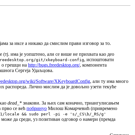
ама за иксе а никако да смислим прави изговор за то.
(тј. има је уопштено, али се више не прихвата као део
, испоштовати
reedesktop.org/git/xkeyboard-config
ај о грешци на
http://bugs.freedesktop.org/
, компонента
рашнога Сергеја Удаљцова.
freedesktop.org/wiki/Software/XKeyboardConfig
, али ту има много
их распореда. Лично мислим да је довољно узети текуће
 као
dead_*
знакови. За њих сам коначно, триангулисањем
 прво се већ
побринуо
Милош Комарчевић (привремено
1/locale && sudo perl -pi -e 's/_CS\b/_RS/g'
 може да среди, уз позитиван одговор о намери (премда