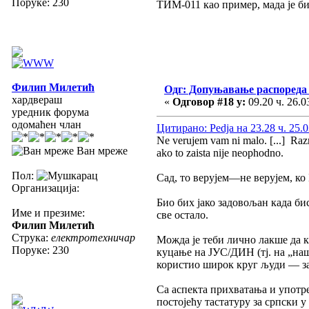
Поруке: 230
ТИМ-011 као пример, мада је бил
Филип Милетић
Одг: Допуњавање распореда 
хардвераш
«
Одговор #18 у:
09.20 ч. 26.0
уредник форума
одомаћен члан
Цитирано: Pedja на 23.28 ч. 25.0
Ne verujem vam ni malo. [...] Razm
Ван мреже
ako to zaista nije neophodno.
Пол:
Сад, то верујем—не верујем, ко
Организација:
Био бих јако задовољан када бис
Име и презиме:
све остало.
Филип Милетић
Струка:
електротехничар
Можда је теби лично лакше да к
Поруке: 230
куцање на ЈУС/ДИН (тј. на „наш
користио широк круг људи — за
Са аспекта прихватања и употре
постојећу тастатуру за српски 