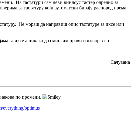
намени. На тастатури сам леви виндоус тастер одредио за
ајверима за тастатуру који аутоматски бирају распоред према
астатуру. Не мораш да направиш опис тастатуре за иксе или
ама за иксе а никако да смислим прави изговор за то.
Сачувана
 знакова по промени.
m/everything/optimus