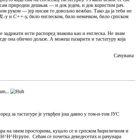
о сам природни дешњак — и док једем, и док користим рач.
ом руком — јер нисам то довољно вежбао. Тако да ја теби не
ML
-у и
C++
-у, било енглеском, било немачком, било српском
ће задржати исти распоред знакова као и енглеска. Не знам
 где она обично долазе. А можеш пазарити и тастатуру која
Сачувана
sam...
ред за тастатуре је утврђен још давно у том-и-том ЈУС
унара на овим просторима, куцало се и српском ћириличном и
ан^H^H^Hгрупе. Сећам се почетка деведесетих и рачунара