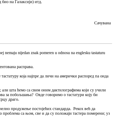
 био на Галаксији) итд.
Сачувана
 koej nemaju nijedan znak pomeren u odnosu na englesku tastaturu
ментована расправа.
е тастатуру која најпре да личи на амерички распоред па онда
м; али шта ћемо са свим оним дактилографима који су учили
нова за побољшања? Овде говоримо о тастатури коју би
срцу драго.
ачелно продужење постојећих стандарда. Рекох већ да
 проблема са њом, све и да су положаји тастера померени; уз