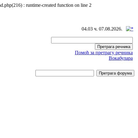
d.php(216) : runtime-created function on line 2
04.03 ч. 07.08.2026.
Помоћ за претрагу речника
Вокабулара