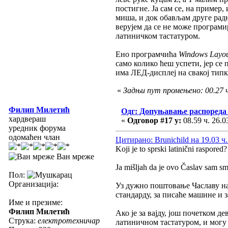
постигне. Ја сам се, на пример
миша, и док обављам друге радњ
верујем да се не може програми
латиничком тастатуром.
Ено програмчића
Windows Layo
само колико ћеш успети, јер се 
има ЛЕД-дисплеј на свакој типк
«
Задњи пут промењено: 00.27 ч
Филип Милетић
Одг: Допуњавање распореда 
хардвераш
«
Одговор #17 у:
08.59 ч. 26.0
уредник форума
одомаћен члан
Цитирано: Brunichild на 19.03 ч.
Koji je to sprski latinični raspore
Ван мреже
Ja mišljah da je ovo Časlav sam smis
Пол:
Организација:
Уз дужно поштовање Чаславу на 
стандарду, за писаће машине и 
Име и презиме:
Филип Милетић
Ако је за вајду, још почетком д
Струка:
електротехничар
латиничном тастатуром, и могу 