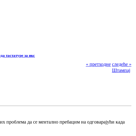
а тастатуре за икс
« претходне
следеће »
Штампај
вих проблема да се ментално пребацим на одговарајући када