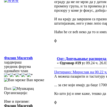
ограду да ме не мрзи да у дато
промену група, и та промена је
прозору у коме је фокус, добиј
И на крају да завршим са празн
штатијазнам, него узми лепо па
Наћи ће се већ неко да то и имп
ф
Филип Милетић
Одг: Допуњавање распореда 
хардвераш
«
Одговор #19 у:
09.24 ч. 26.0
уредник форума
одомаћен члан
Цитирано: Мирослав на 00.22 ч.
А можеш пазарити и тастатуру к
Ван мреже
... за све који имају да баце 1
Пол:
Организација:
Ко што јој и име каже, тешко да
Име и презиме:
ф
Филип Милетић