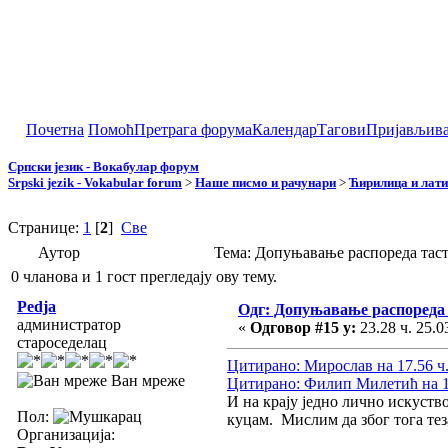
Почетна
Помоћ
Претрага форума
Календар
Тагови
Пријављив
Српски језик - Вокабулар форум
Srpski jezik - Vokabular forum
>
Наше писмо и рачунари
>
Ћирилица и лат
Странице:
1
[
2
]
Све
Аутор
Тема: Допуњавање распореда таст
0 чланова и 1 гост прегледају ову тему.
Pedja
Одг: Допуњавање распореда 
администратор
«
Одговор #15 у:
23.28 ч. 25.0
староседелац
Цитирано: Мирослав на 17.56 ч.
Ван мреже
Цитирано: Филип Милетић на 17
И на крају једно лично искуств
Пол:
куцам. Мислим да због тога тез
Организација: