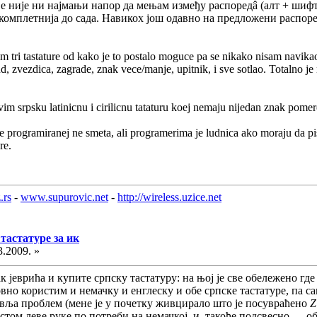
ђе није ни најмањи напор да мењам између распоредâ (алт + шифт)
јкомплетнија до сада. Навикох још одавно на предложени распоред
m tri tastature od kako je to postalo moguce pa se nikako nisam navikao 
end, zvezdica, zagrade, znak vece/manje, upitnik, i sve sotlao. Totalno j
m srpsku latinicnu i cirilicnu tataturu koej nemaju nijedan znak pomer
programiranej ne smeta, ali programerima je ludnica ako moraju da pisu k
re.
.rs
-
www.supurovic.net
-
http://wireless.uzice.net
тастатуре за ик
3.2009. »
к јеврића и купите српску тастатуру: на њој је све обележено гд
вно користим и немачку и енглеску и обе српске тастатуре, па са
авља проблем (мене је у почетку живцирало што је посувраћено
Z
том леве руке по потреби на немачкој, и, такође подсвесно — обр