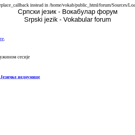
replace_callback instead in /home/vokab/public_html/forum/Sources/Loa
Српски језик - Вокабулар форум
Srpski jezik - Vokabular forum
те
.
дужином сесије
-
Језичке недоумице