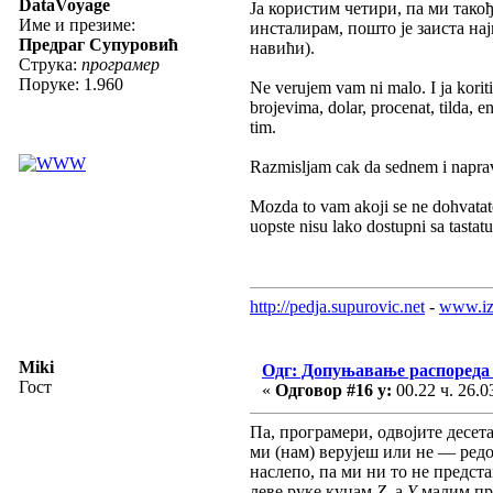
DataVoyage
Ја користим четири, па ми тако
Име и презиме:
инсталирам, пошто је заиста на
Предраг Супуровић
навићи).
Струка:
програмер
Поруке: 1.960
Ne verujem vam ni malo. I ja koriti
brojevima, dolar, procenat, tilda, 
tim.
Razmisljam cak da sednem i napravi
Mozda to vam akoji se ne dohvatate 
uopste nisu lako dostupni sa tastatu
http://pedja.supurovic.net
-
www.iz
Miki
Одг: Допуњавање распореда 
Гост
«
Одговор #16 у:
00.22 ч. 26.0
Па, програмери, одвојите десета
ми (нам) верујеш или не — редо
наслепо, па ми ни то не предст
леве руке куцам
Z
, а
Y
малим прс