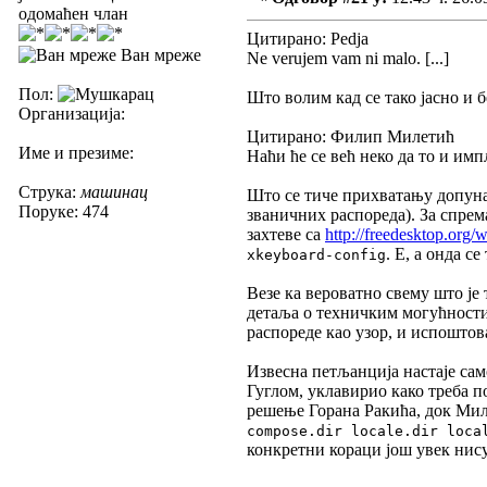
одомаћен члан
Цитирано: Pedja
Ван мреже
Ne verujem vam ni malo. [...]
Пол:
Што волим кад се тако јасно и б
Организација:
Цитирано: Филип Милетић
Име и презиме:
Наћи ће се већ неко да то и имп
Струка:
машинац
Што се тиче прихватању допуна 
Поруке: 474
званичних распореда). За спрем
захтеве са
http://freedesktop.org
. Е, а онда 
xkeyboard-config
Везе ка вероватно свему што ј
детаља о техничким могућности
распореде као узор, и испоштов
Извесна петљанција настаје сам
Гуглом, уклавирио како треба п
решење Горана Ракића, док Мил
compose.dir locale.dir loca
конкретни кораци још увек нису