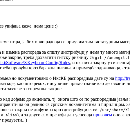
ез увијања каже, нема цене :)
лементира, ја бих врло радо да се приучим тим тастатурним магиј
и измена распореда за општу дистрибуцију, нема ту много магије 
ање закрпе, треба дохватити гитску ризницу са
git://anongit.f
/wiki/Software/XKeyboardConfig/Rules
, и окачити закрпу уз извешт
се треба провући кроз баражна питања и примедбе одржаваоца, ст
е темељно документовано о ИксКБ распоредима дате су на
http://
ма које, као што рекох, нису више прихватљиве као део званичн
ати захтеве за спремање закрпе.
о кад дођемо до акцената, тј. онога што се по распоредима јавља
оправити да би радило са српским локалитетима и ћирилицом. За
ошева закрпа не дифузира кроз дистрибуције:
cd /usr/share/X1
), а за друго сам пре који дан успео да
призовем
онога ко
le.alias
 предузети...)