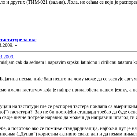
о и других (ТИМ-021 (ваљда), Лола, не сећам се који је распоред
тастатуре за икс
3.2009. »
3.2009.
isljam cak da sednem i napravim srpsku latinicnu i cirilicnu tataturu
 Бајагина песма, није баш нешто на чему може да се заснује аргу
мо имали тастатуру која је најпре прилагођена нашем језику, а н
уцаш на тастатури где се распоред тастера поклапа са амерички
ој“) тастатури? Зар не би постојећи стандард требао да буде ос
 своје личне потребе наравно да можеш да направиш штагод ти 
бе, а поготово ако се помиње стандардизација, најбољи пут је н
у иксима („Дунав“) користим активно сваки дан и да немам нимало