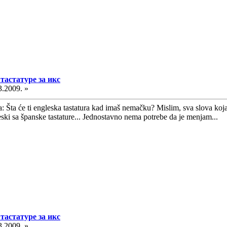
тастатуре за икс
3.2009. »
a: Šta će ti engleska tastatura kad imaš nemačku? Mislim, sva slova koj
ski sa španske tastature... Jednostavno nema potrebe da je menjam...
тастатуре за икс
3.2009. »