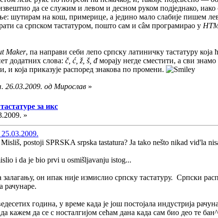
, извештио да се служим и левом и десном руком подједнако, иак
е: шутирам на кош, примерице, а једино мало слабије пишем лев
рати са српском тастатуром, пошто сам и сâм програмирао у
HT
ut Maker
, па направи себи лепо српску латиничку тастатуру која 
пет додатних слова:
č, ć, ž, š, đ
морају негде сместити, а сви знамо
и, и која приказује распоред знакова по промени.
. 26.03.2009. од Мирослав
»
тастатуре за икс
3.2009. »
 25.03.2009.
d? Misliš, postoji SPRSKA srpska tastatura? Ja tako nešto nikad vid'la ni
lio i da je bio prvi u osmišljavanju istog...
залагању, он ипак није измислио српску тастатуру. Српски распо
за рачунаре.
еведесетих година, у време када је још постојала индустрија рач
да кажем да се с носталгијом сећам дана када сам био део те б