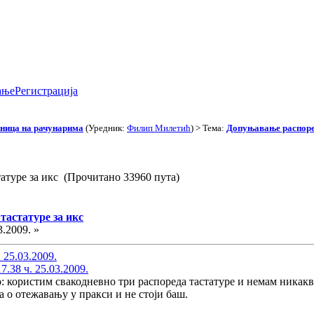
ање
Регистрација
иница на рачунарима
(Уредник:
Филип Милетић
) > Тема:
Допуњавање распоред
атуре за икс (Прочитано 33960 пута)
тастатуре за икс
3.2009. »
 25.03.2009.
.38 ч. 25.03.2009.
о: користим свакодневно три распореда тастатуре и немам никак
а о отежавању у пракси и не стоји баш.