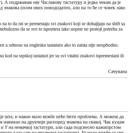
. А подржавам ову Чаславову тастатуру и једва чекам да је
 знакова (осим ових новододатих, али на то ће се човек лако
na to da mi se premestaju svi znakovi koji se dobajijaju na shift sa
e nebulozno da se sve to ispomera iako uopste ne postoji potreba za
en u odnosu na englesku tastaturu ako to zaista nije neophodno.
od na srpskoj tastaturi jer su svi vitalni znakovi ispremestani ili
Сачувана
е је шта, и након мало вежбе неће бити проблема. А можеш да
м навикао на друкчији распоред знакова на свакој. Чак куцам
и
Y
на немачкој тастатури, али сада подсвесно кажипрстом
нуто када сам на енглеској тастатури). Уз мало вежбе се све