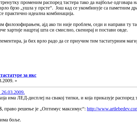
м тренутку променим распоред тастера тако да најбоље одговара 
 врло брзо „ушла у прсте“. Још кад се укомбинује са паметним др
а се практично идеална комбинација.
им филозофирањем, ајд ако ти није проблем, седи и направи ту т
рче хартије нацртај шта си смислио, скенирај и постави овде.
лементира, ја бих врло радо да се приучим тим тастатурним магиј
тастатуре за икс
3.2009. »
 26.03.2009.
оја има ЛЕД-дисплеј на свакој типки, и која приказује распоред
700$, право решење је „Оптимус максимус“:
http://www.artlebedev.co
 има боље.