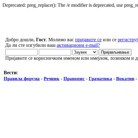
Deprecated: preg_replace(): The /e modifier is deprecated, use preg_
Добро дошли,
Гост
. Молимо вас
пријавите се
или се
региструј
Да ли сте изгубили ваш
активациони e-mail?
Пријавите се корисничким именом или имејлом, лозинком и 
Вести
:
Правила форума
-
Речник
-
Правопис
-
Граматика
-
Вокатив