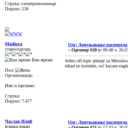
Струка:
електротехничар
Поруке: 230
Madiuxa
Одг: Допуњавање распореда 
староседелац
«
Одговор #20 у:
09.48 ч. 26.0
Ван мреже
Jedno off topic pitanje za Miroslav
nikad ne koristim, već kucam engle
Пол:
Организација:
Име и презиме:
Струка:
Поруке: 7.477
Часлав Илић
Одг: Допуњавање распореда 
језикословац
«
Одговор #21 у:
12.43 ч. 26.0