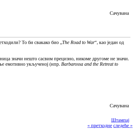
Сачувана
ретходили? То би свакако био „
The Road to War
“, као један од
дница значи нешто сасвим прецизно, никоме другоме не значи.
мање емотивно укљученој (нпр.
Barbarossa and the Retreat to
Сачувана
Штампај
« претходне
следеће »