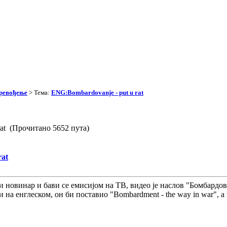
превођење
> Тема:
ENG:Bombardovanje - put u rat
rat (Прочитано 5652 пута)
rat
ни новинар и бави се емисијом на ТВ, видео је наслов "Бомбардов
и на енглеском, он би поставио "Bombardment - the way in war", 