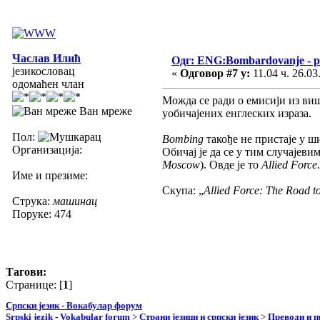
Часлав Илић
Одг: ENG:Bombardovanje - pu
језикословац
«
Одговор #7 у:
11.04 ч. 26.03
одомаћен члан
Можда се ради о емисији из више
Ван мреже
уобичајених енглеских израза.
Пол:
Bombing
такође не пристаје у ш
Организација:
Обичај је да се у тим случајеви
Moscow
). Овде је то
Allied Force
.
Име и презиме:
Скупа: „
Allied Force: The Road t
Струка:
машинац
Поруке: 474
Тагови:
Странице: [
1
]
Српски језик - Вокабулар форум
Srpski jezik - Vokabular forum
>
Страни језици и српски језик
>
Преводи и 