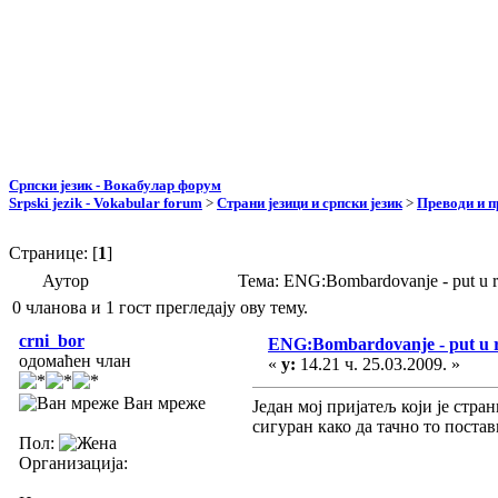
Српски језик - Вокабулар форум
Srpski jezik - Vokabular forum
>
Страни језици и српски језик
>
Преводи и 
Странице: [
1
]
Аутор
Тема: ENG:Bombardovanje - put u 
0 чланова и 1 гост прегледају ову тему.
crni_bor
ENG:Bombardovanje - put u 
одомаћен члан
«
у:
14.21 ч. 25.03.2009. »
Ван мреже
Један мој пријатељ који је стра
сигуран како да тачно то постав
Пол:
Организација: