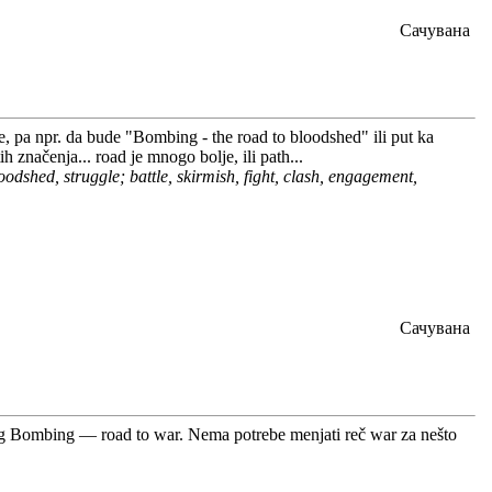
Сачувана
e, pa npr. da bude "Bombing - the road to bloodshed" ili put ka
 značenja... road je mnogo bolje, ili path...
loodshed, struggle; battle, skirmish, fight, clash, engagement,
Сачувана
log Bombing — road to war. Nema potrebe menjati reč war za nešto