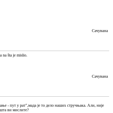
Сачувана
 na šta je mislio.
Сачувана
ање - пут у рат",мада је то дело наших стручњака. Али, није
а шта ви мислите?