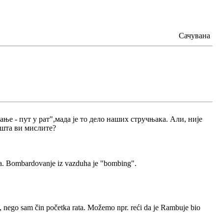
Сачувана
ање - пут у рат",мада је то дело наших стручњака. Али, није
а шта ви мислите?
va. Bombardovanje iz vazduha je "bombing".
at, nego sam čin početka rata. Možemo npr. reći da je Rambuje bio