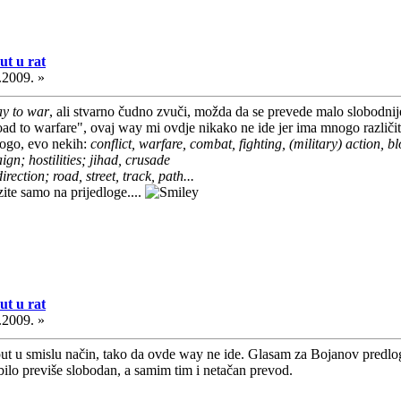
t u rat
.2009. »
ay to war
, ali stvarno čudno zvuči, možda da se prevede malo slobodnij
oad to warfare", ovaj way mi ovdje nikako ne ide jer ima mnogo različitih
nogo, evo nekih:
conflict, warfare, combat, fighting, (military) action, b
gn; hostilities; jihad, crusade
irection; road, street, track, path...
azite samo na prijedloge....
t u rat
.2009. »
 put u smislu način, tako da ovde way ne ide. Glasam za Bojanov pred
bilo previše slobodan, a samim tim i netačan prevod.