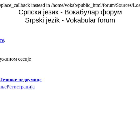
replace_callback instead in /home/vokab/public_html/forum/Sources/Loa
Српски језик - Вокабулар форум
Srpski jezik - Vokabular forum
те
.
дужином сесије
-
Језичке недоумице
ање
Регистрација