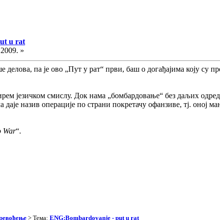
t u rat
.2009. »
 делова, па је ово „Пут у рат“ први, баш о догађајима коју су п
ирем језичком смислу. Док нама „бомбардовање“ без даљих одре
ма даје назив операције по страни покретачу офанзиве, тј. оној 
o War
“.
превођење
> Тема:
ENG:Bombardovanje - put u rat