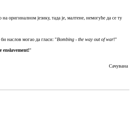
на оригиналном језику, тада је, малтене, немогуће да се ту
би наслов могао да гласи: "
Bombing - the way out of war
!"
e enslavement!
"
Сачувана