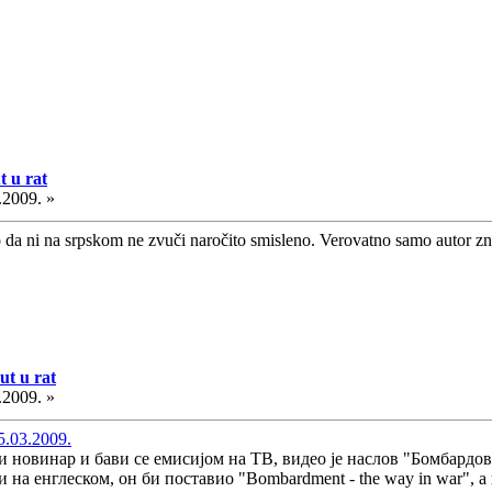
 u rat
.2009. »
o da ni na srpskom ne zvuči naročito smisleno. Verovatno samo autor zna
t u rat
.2009. »
5.03.2009.
ни новинар и бави се емисијом на ТВ, видео је наслов "Бомбардов
и на енглеском, он би поставио "Bombardment - the way in war", 