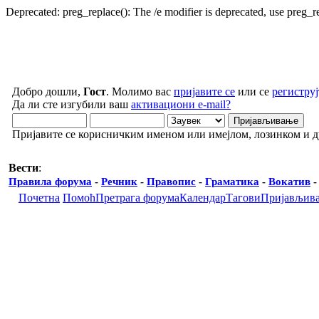
Deprecated: preg_replace(): The /e modifier is deprecated, use preg_
Добро дошли,
Гост
. Молимо вас
пријавите се
или се
региструј
Да ли сте изгубили ваш
активациони e-mail?
Пријавите се корисничким именом или имејлом, лозинком и 
Вести
:
Правила форума
-
Речник
-
Правопис
-
Граматика
-
Вокатив
Почетна
Помоћ
Претрага форума
Календар
Тагови
Пријављив