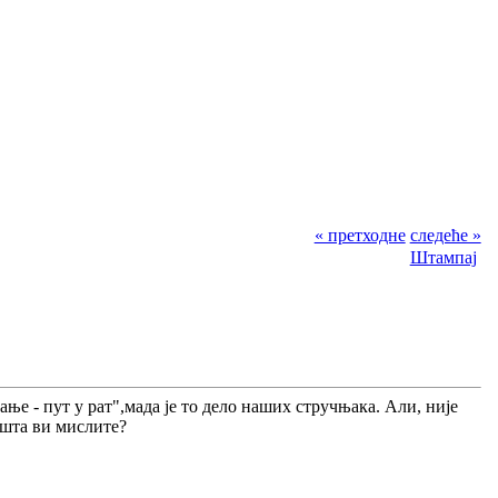
« претходне
следеће »
Штампај
ање - пут у рат",мада је то дело наших стручњака. Али, није
а шта ви мислите?