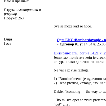
Име и презиме:
Струка:
електроника и
рачунар
Поруке: 263
Sve se moze kad se hoce.
Duja
Одг: ENG:Bombardovanje - pu
Гост
«
Одговор #1 у:
14.34 ч. 25.03
Цитирано: crni_bor на 14.21 ч. 2
Један мој пријатељ који је стра
сигуран како да тачно то постав
Ne valja iz više razloga:
1) "Bombardment" je uglavnom zas
2) Treba predlog kretanja, "to" ili 
Dakle, "Bombing — the way to wa
...što mi sve opet ne zvuči preter
"put" u rat.