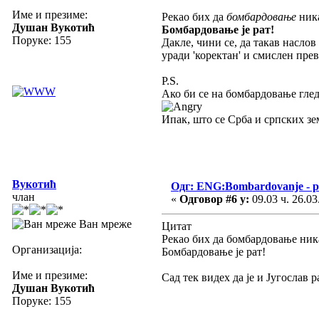
Име и презиме:
Рекао бих да
бомбардовање
ник
Душан Вукотић
Бомбардовање је рат!
Поруке: 155
Дакле, чини се, да такав наслов
уради 'коректан' и смислен прев
P.S.
Ако би се на бомбардовање глед
Ипак, што се Срба и српских зем
Вукотић
Одг: ENG:Bombardovanje - pu
члан
«
Одговор #6 у:
09.03 ч. 26.03
Ван мреже
Цитат
Рекао бих да бомбардовање ника
Организација:
Бомбардовање је рат!
Име и презиме:
Сад тек видех да је и Југослав
Душан Вукотић
Поруке: 155