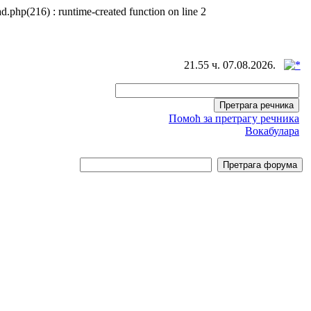
d.php(216) : runtime-created function on line 2
21.55 ч. 07.08.2026.
Помоћ за претрагу речника
Вокабулара