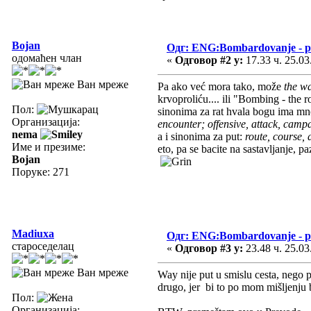
Bojan
Одг: ENG:Bombardovanje - pu
одомаћен члан
«
Одговор #2 у:
17.33 ч. 25.03
Ван мреже
Pa ako već mora tako, može
the w
krvoproliću.... ili "Bombing - the r
Пол:
sinonima za rat hvala bogu ima m
Организација:
encounter; offensive, attack, campai
nema
a i sinonima za put:
route, course, d
Име и презиме:
eto, pa se bacite na sastavljanje, p
Bojan
Поруке: 271
Madiuxa
Одг: ENG:Bombardovanje - pu
староседелац
«
Одговор #3 у:
23.48 ч. 25.03
Ван мреже
Way nije put u smislu cesta, nego
drugo, jer bi to po mom mišljenju 
Пол:
Организација: