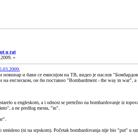
t u rat
.2009. »
5.03.2009.
ни новинар и бави се емисијом на ТВ, видео је наслов "Бомбардов
и на енглеском, он би поставио "Bombardment - the way in war", 
tarelo u engleskom, a i odnosi se pretežno na bombardovanje iz topo
"into", a ne predlog mesta, "in".
r".
ano smisleno (ni na srpskom). Početak bombardovanja nije bio "put" u r