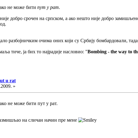
ако не може бити
пут у рат
.
 није добро срочен на српском, а ако нешто није добро замишљено 
од.
ало разбојничким очима оних који су Србију бомбардовали, тада 
аља тиче, ја бих то најрадије насловио: "
Bombing - the way to th
t u rat
.2009. »
ко не може бити пут у рат.
 размишљао на сличан начин пре мене