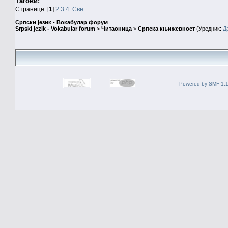
Тагови:
Странице: [
1
]
2
3
4
Све
Српски језик - Вокабулар форум
Srpski jezik - Vokabular forum
>
Читаоница
>
Српска књижевност
(Уредник:
Д
Powered by SMF 1.