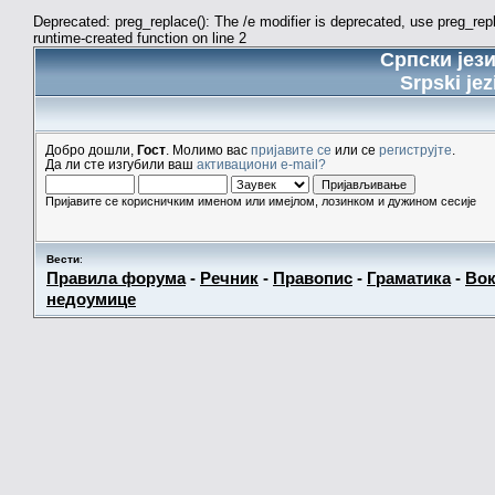
Deprecated: preg_replace(): The /e modifier is deprecated, use preg_re
runtime-created function on line 2
Српски јез
Srpski jez
Добро дошли,
Гост
. Молимо вас
пријавите се
или се
региструјте
.
Да ли сте изгубили ваш
активациони e-mail?
Пријавите се корисничким именом или имејлом, лозинком и дужином сесије
Вести
:
Правила форума
-
Речник
-
Правопис
-
Граматика
-
Вок
недоумице