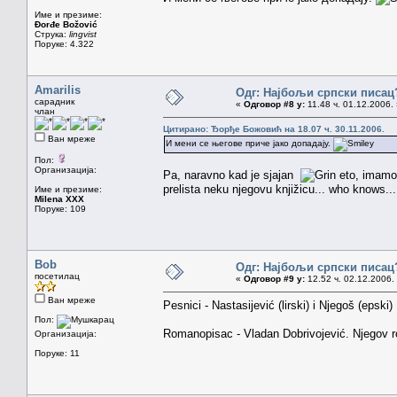
Име и презиме:
Đorđe Božović
Струка:
lingvist
Поруке: 4.322
Amarilis
Одг: Најбољи српски писац
сарадник
«
Одговор #8 у:
11.48 ч. 01.12.2006.
члан
Цитирано: Ђорђе Божовић на 18.07 ч. 30.11.2006.
Ван мреже
И мени се његове приче јако допадају.
Пол:
Организација:
Pa, naravno kad je sjajan
eto, imamo 
prelista neku njegovu knjižicu... who knows...
Име и презиме:
Milena XXX
Поруке: 109
Bob
Одг: Најбољи српски писац
посетилац
«
Одговор #9 у:
12.52 ч. 02.12.2006.
Ван мреже
Pesnici - Nastasijević (lirski) i Njegoš (epski)
Пол:
Romanopisac - Vladan Dobrivojević. Njegov r
Организација:
Поруке: 11