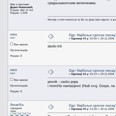
средњошколским величинама.
Име и презиме:
Дарко Новаковић
Струка:
dipl. el. inž.
Поруке: 1.049
Nevolja s ovim svetom je ta što su glupi tako sigurni, a 
sara
Одг: Најбољи српски писац
гост
«
Одговор #3 у:
03.09 ч. 29.11.2006.
Ван мреже
danilo kiš
Организација:
Поруке: 8
sara
Одг: Најбољи српски писац
гост
«
Одговор #4 у:
03.13 ч. 29.11.2006.
Ван мреже
pesnik - vasko popa
i momčilo nastasijević (Hudi svoj, Gospo, n
Организација:
Поруке: 8
Amarilis
Одг: Најбољи српски писац
сарадник
«
Одговор #5 у:
13.28 ч. 30.11.2006.
члан