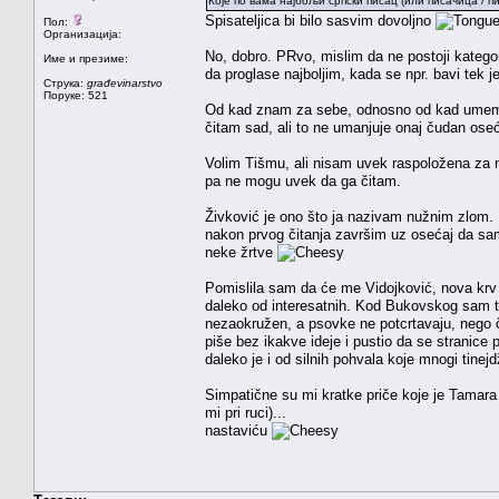
Које по вама најбољи српски писац (или писачица / 
Spisateljica bi bilo sasvim dovoljno
Пол:
Организација:
No, dobro. PRvo, mislim da ne postoji kategor
Име и презиме:
da proglase najboljim, kada se npr. bavi tek
Струка:
građevinarstvo
Поруке: 521
Od kad znam za sebe, odnosno od kad umem 
čitam sad, ali to ne umanjuje onaj čudan os
Volim Tišmu, ali nisam uvek raspoložena za nj
pa ne mogu uvek da ga čitam.
Živković je ono što ja nazivam nužnim zlom. U
nakon prvog čitanja završim uz osećaj da sam 
neke žrtve
Pomislila sam da će me Vidojković, nova krv na
daleko od interesatnih. Kod Bukovskog sam to v
nezaokružen, a psovke ne potcrtavaju, nego č
piše bez ikakve ideje i pustio da se stranice 
daleko je i od silnih pohvala koje mnogi tinej
Simpatične su mi kratke priče koje je Tamara L
mi pri ruci)...
nastaviću