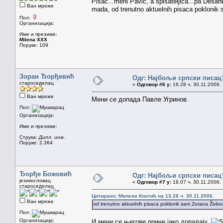
Pisac...meni Pavić, a spisateljica...pa Desan
Ван мреже
mada, od trenutno aktuelnih pisaca pokloni
Пол:
Организација:
Име и презиме:
Milena XXX
Поруке: 109
Зоран Ђорђевић
Одг: Најбољи српски писац
староседелац
«
Одговор #6 у:
16.28 ч. 30.11.2006.
Ван мреже
Мени се допада Павле Угринов.
Пол:
Организација:
Име и презиме:
Струка:
Дипл. инж.
Поруке: 2.364
Ђорђе Божовић
Одг: Најбољи српски писац
језикословац
«
Одговор #7 у:
18.07 ч. 30.11.2006.
староседелац
Цитирано: Милена Контић на 13.28 ч. 30.11.2006.
Ван мреже
od trenutno aktuelnih pisaca poklonik sam Zorana Živk
Пол:
Организација:
И мени се његове приче јако допадају.