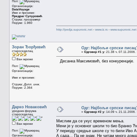
Пол:
Организација:
DataVoyage
Име и презиме:
Предраг Супуровић
Струка:
програмер
Поруке: 1.960
http://pedja.supurovic.net
-
www.iz.rs
-
www.supurovic.net
Зоран Ђорђевић
Одг: Најбољи српски писац
староседелац
«
Одговор #1 у:
21.38 ч. 07.11.2006.
Ван мреже
Десанка Максимовић, без конкуренције.
Пол:
Организација:
Име и презиме:
Струка:
Дипл. инж.
Поруке: 2.364
Дарко Новаковић
Одг: Најбољи српски писац
уредник форума
«
Одговор #2 у:
14.09 ч. 21.11.2006.
староседелац
Мислим да се укус временом мења.
Ван мреже
Мени је у основног школи то био Бранко Ћо
У периоду средње школе су то били Иво 
Пол:
А сада... Па не знам. Не читам много дом
Организација: