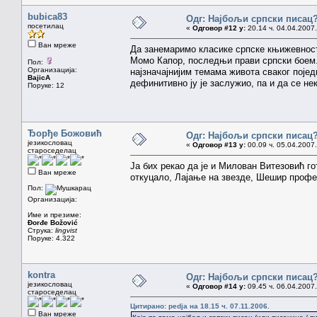
bubica83
Одг: Најбољи српски писац
посетилац
«
Одговор #12 у:
20.14 ч. 04.04.2007.
Ван мреже
Да занемаримо класике српске књижевност
Момо Капор, последњи прави српски боем...
Пол:
Организација:
најзначајнијим темама живота сваког појед
BajicA
дефинитивно ју је заслужио, па и да се не
Поруке: 12
Ђорђе Божовић
Одг: Најбољи српски писац
језикословац
«
Одговор #13 у:
00.09 ч. 05.04.2007.
староседелац
Ја бих рекао да је и Милован Витезовић г
Ван мреже
откуцало, Лајање на звезде, Шешир профес
Пол:
Организација:
Име и презиме:
Đorđe Božović
Струка:
lingvist
Поруке: 4.322
kontra
Одг: Најбољи српски писац
језикословац
«
Одговор #14 у:
09.45 ч. 06.04.2007.
староседелац
Цитирано: pedja на 18.15 ч. 07.11.2006.
Ван мреже