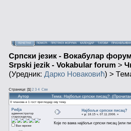
ПОЧЕТНА
ПОМОЋ
ПРЕТРАГА ФОРУМА
КАЛЕНДАР
ТАГОВИ
ПРИЈАВЉИВА
Српски језик - Вокабулар фору
Srpski jezik - Vokabular forum
>
Ч
(Уредник:
Дарко Новаковић
) > Тем
Странице: [
1
]
2
3
4
Све
Аутор
Тема: Најбољи српски писац? (Прочитан
0 чланова и 1 гост прегледају ову тему.
Pedja
Најбољи српски писац?
администратор
«
у:
18.15 ч. 07.11.2006. »
староседелац
Које по вама најбољи српски писац (или п
Ван мреже