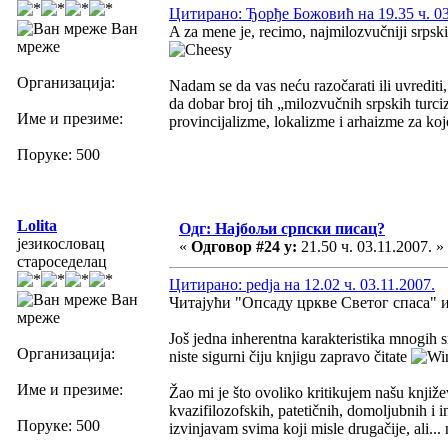
Цитирано: Ђорђе Божовић на 19.35 ч. 03
Ван
A za mene je, recimo, najmilozvučniji srpski 
мреже
Организација:
Nadam se da vas neću razočarati ili uvredit
da dobar broj tih „milozvučnih srpskih turc
Име и презиме:
provincijalizme, lokalizme i arhaizme za koj
Поруке: 500
Lolita
Одг: Најбољи српски писац?
језикословац
«
Одговор #24 у:
21.50 ч. 03.11.2007. »
староседелац
Цитирано: pedja на 12.02 ч. 03.11.2007.
Ван
Читајући "Опсаду цркве Светог спаса" и ј
мреже
Još jedna inherentna karakteristika mnogih s
Организација:
niste sigurni čiju knjigu zapravo čitate
Име и презиме:
Žao mi je što ovoliko kritikujem našu književn
kvazifilozofskih, patetičnih, domoljubnih i 
Поруке: 500
izvinjavam svima koji misle drugačije, ali.