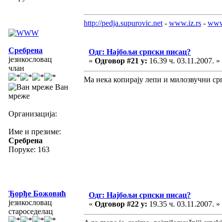
http://pedja.supurovic.net
-
www.iz.rs
-
www
Сребрена
Одг: Најбољи српски писац?
језикословац
«
Одговор #21 у:
16.39 ч. 03.11.2007. »
члан
Ма нека копирају лепи и милозвучни ср
Ван
мреже
Организација:
Име и презиме:
Сребрена
Поруке: 163
Ђорђе Божовић
Одг: Најбољи српски писац?
језикословац
«
Одговор #22 у:
19.35 ч. 03.11.2007. »
староседелац