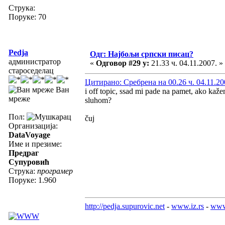
Струка:
Поруке: 70
Pedja
Одг: Најбољи српски писац?
администратор
«
Одговор #29 у:
21.33 ч. 04.11.2007. »
староседелац
Цитирано: Сребрена на 00.26 ч. 04.11.20
Ван
i off topic, ssad mi pade na pamet, ako kaž
мреже
sluhom?
Пол:
čuj
Организација:
DataVoyage
Име и презиме:
Предраг
Супуровић
Струка:
програмер
Поруке: 1.960
http://pedja.supurovic.net
-
www.iz.rs
-
www