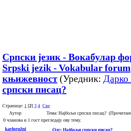
Српски језик - Вокабулар ф
Srpski jezik - Vokabular forum
књижевност
(Уредник:
Дарко
српски писац?
Странице:
1
[
2
]
3
4
Све
Аутор
Тема: Најбољи српски писац? (Прочитано
0 чланова и 1 гост прегледају ову тему.
karloružni
Одг: Најбољи српски писац?