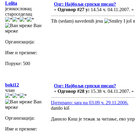
Lolita
Одг: Најбољи српски писац?
језикословац
«
Одговор #27 у:
14.54 ч. 04.11.2007. »
староседелац
Tih (sedam) navedenih jesu
I još m
Ван
мреже
Организација:
Име и презиме:
Поруке: 500
boki12
Одг: Најбољи српски писац?
члан
«
Одговор #28 у:
15.38 ч. 04.11.2007. »
Ван
Цитирано: sara на 03.09 ч. 29.11.2006.
мреже
danilo kiš
Организација:
Данило Киш је тежак за читање, ево упр
Име и презиме: