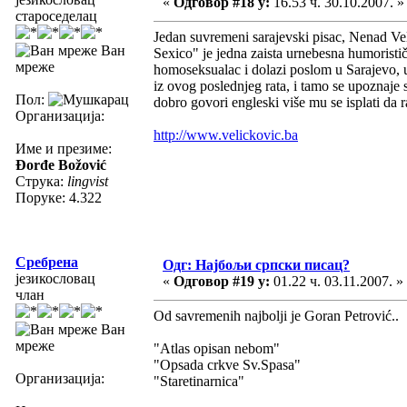
«
Одговор #18 у:
16.53 ч. 30.10.2007. »
староседелац
Jedan suvremeni sarajevski pisac, Nenad Vel
Ван
Sexico" je jedna zaista urnebesna humoristi
мреже
homoseksualac i dolazi poslom u Sarajevo, u 
iz ovog poslednjeg rata, i tamo se upoznaje
Пол:
dobro govori engleski više mu se isplati da
Организација:
http://www.velickovic.ba
Име и презиме:
Đorđe Božović
Струка:
lingvist
Поруке: 4.322
Сребрена
Одг: Најбољи српски писац?
језикословац
«
Одговор #19 у:
01.22 ч. 03.11.2007. »
члан
Od savremenih najbolji je Goran Petrović..
Ван
мреже
"Atlas opisan nebom"
"Opsada crkve Sv.Spasa"
Организација:
"Staretinarnica"