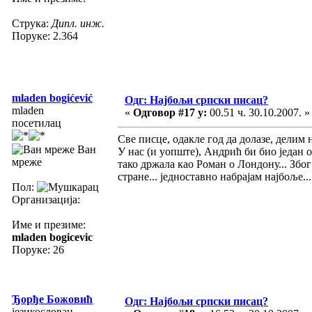
Струка:
Дипл. инж.
Поруке: 2.364
mladen bogićević
Одг: Најбољи српски писац?
mladen
«
Одговор #17 у:
00.51 ч. 30.10.2007. »
посетилац
Све писце, одакле год да долазе, делим 
Ван
У нас (и уопште), Андрић би био један од
мреже
тако држала као Роман о Лондону... Збо
стране... једноставно набрајам најбоље...
Пол:
Организација:
Име и презиме:
mladen bogicevic
Поруке: 26
Ђорђе Божовић
Одг: Најбољи српски писац?
језикословац