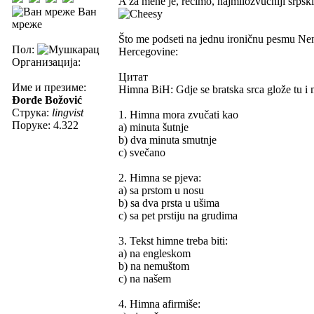
A za mene je, recimo, najmilozvučniji srpski 
Ван
мреже
Što me podseti na jednu ironičnu pesmu Ne
Пол:
Hercegovine:
Организација:
Цитат
Име и презиме:
Himna BiH: Gdje se bratska srca glože tu i
Đorđe Božović
Струка:
lingvist
1. Himna mora zvučati kao
Поруке: 4.322
a) minuta šutnje
b) dva minuta smutnje
c) svečano
2. Himna se pjeva:
a) sa prstom u nosu
b) sa dva prsta u ušima
c) sa pet prstiju na grudima
3. Tekst himne treba biti:
a) na engleskom
b) na nemuštom
c) na našem
4. Himna afirmiše: