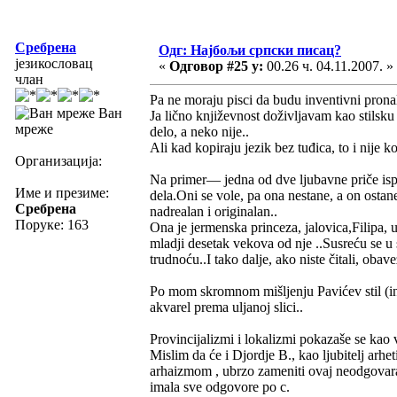
Сребрена
Одг: Најбољи српски писац?
језикословац
«
Одговор #25 у:
00.26 ч. 04.11.2007. »
члан
Pa ne moraju pisci da budu inventivni pronal
Ван
Ja lično književnost doživljavam kao stilsk
мреже
delo, a neko nije..
Ali kad kopiraju jezik bez tuđica, to i nije ko
Организација:
Na primer— jedna od dve ljubavne priče isp
Име и презиме:
dela.Oni se vole, pa ona nestane, a on ostan
Сребрена
nadrealan i originalan..
Поруке: 163
Ona je jermenska princeza, jalovica,Filipa,
mladji desetak vekova od nje ..Susreću se u s
trudnoću..I tako dalje, ako niste čitali, obavez
Po mom skromnom mišljenju Pavićev stil (int
akvarel prema uljanoj slici..
Provincijalizmi i lokalizmi pokazaše se kao 
Mislim da će i Djordje B., kao ljubitelj ar
arhaizmom , ubrzo zameniti ovaj neodgovar
imala sve odgovore po c.