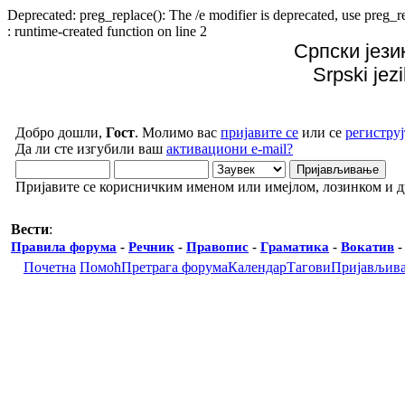
Deprecated: preg_replace(): The /e modifier is deprecated, use preg
: runtime-created function on line 2
Српски јези
Srpski jez
Добро дошли,
Гост
. Молимо вас
пријавите се
или се
региструј
Да ли сте изгубили ваш
активациони e-mail?
Пријавите се корисничким именом или имејлом, лозинком и 
Вести
:
Правила форума
-
Речник
-
Правопис
-
Граматика
-
Вокатив
Почетна
Помоћ
Претрага форума
Календар
Тагови
Пријављив