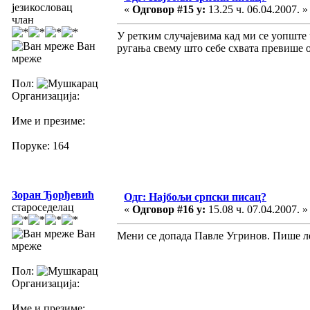
језикословац
«
Одговор #15 у:
13.25 ч. 06.04.2007. »
члан
У ретким случајевима кад ми се уопште
Ван
ругања свему што себе схвата превише 
мреже
Пол:
Организација:
Име и презиме:
Поруке: 164
Зоран Ђорђевић
Одг: Најбољи српски писац?
староседелац
«
Одговор #16 у:
15.08 ч. 07.04.2007. »
Ван
Мени се допада Павле Угринов. Пише леп
мреже
Пол:
Организација:
Име и презиме: