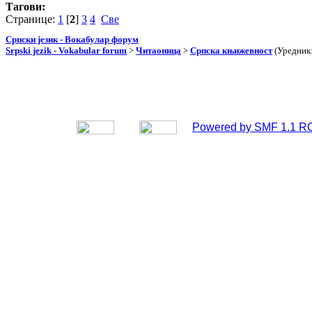
Тагови:
Странице:
1
[
2
]
3
4
Све
Српски језик - Вокабулар форум
Srpski jezik - Vokabular forum
>
Читаоница
>
Српска књижевност
(Уредник
Powered by SMF 1.1 R