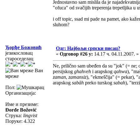
Jednostavno sam mislila da je najadekvatni
"ofuca" od svačijih treperenja trepetljika u u
i off topic, ssad mi pade na pamet, ako kaž
sluhom?
Ђорђе Божовић
Одг: Најбољи српски писац?
језикословац
«
Одговор #26 у:
14.17 ч. 04.11.2007. »
староседелац
Ne, prilično sam ubeđen da su "jok" (= ne;
Ван
persijskog
ghahveh
i arapskog
qahwa
), "ma
мреже
zaman
,
zamansiz
), "ekmeščija" (= pekar), "
arapskog
sabāh
preko turskog
sabah
), "terz
Пол:
Организација:
Име и презиме:
Đorđe Božović
Струка:
lingvist
Поруке: 4.322