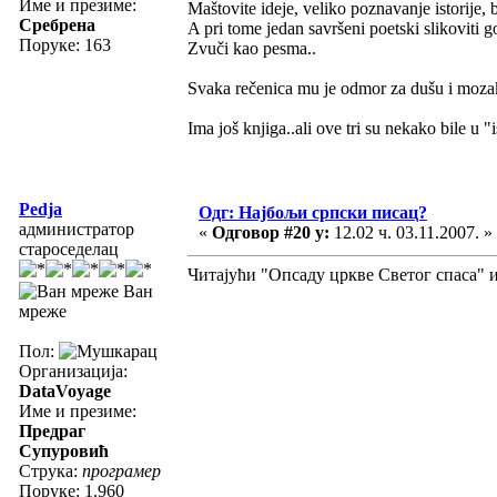
Име и презиме:
Maštovite ideje, veliko poznavanje istorije, b
Сребрена
A pri tome jedan savršeni poetski slikoviti g
Поруке: 163
Zvuči kao pesma..
Svaka rečenica mu je odmor za dušu i moza
Ima još knjiga..ali ove tri su nekako bile u "
Pedja
Одг: Најбољи српски писац?
администратор
«
Одговор #20 у:
12.02 ч. 03.11.2007. »
староседелац
Читајући "Опсаду цркве Светог спаса" и ј
Ван
мреже
Пол:
Организација:
DataVoyage
Име и презиме:
Предраг
Супуровић
Струка:
програмер
Поруке: 1.960