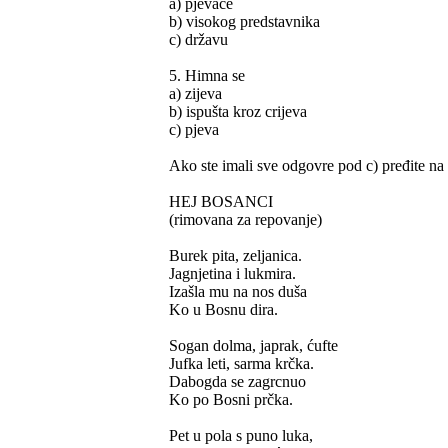
a) pjevače
b) visokog predstavnika
c) državu
5. Himna se
a) zijeva
b) ispušta kroz crijeva
c) pjeva
Ako ste imali sve odgovre pod c) pređite na 
HEJ BOSANCI
(rimovana za repovanje)
Burek pita, zeljanica.
Jagnjetina i lukmira.
Izašla mu na nos duša
Ko u Bosnu dira.
Sogan dolma, japrak, ćufte
Jufka leti, sarma krčka.
Dabogda se zagrcnuo
Ko po Bosni prčka.
Pet u pola s puno luka,