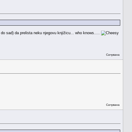
do sad) da prelista neku njegovu knjižicu... who knows.....
Сачувана
Сачувана