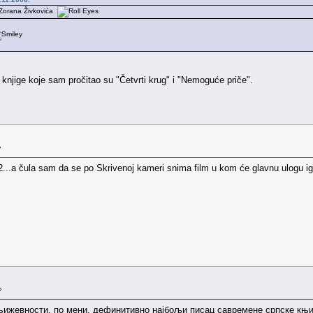
 Zorana Živkovića
knjige koje sam pročitao su "Četvrti krug" i "Nemoguće priče".
»
...a čula sam da se po Skrivenoj kameri snima film u kom će glavnu ulogu ig
»
њижевности, по мени, дефинитивно најбољи писац савремене српске књи