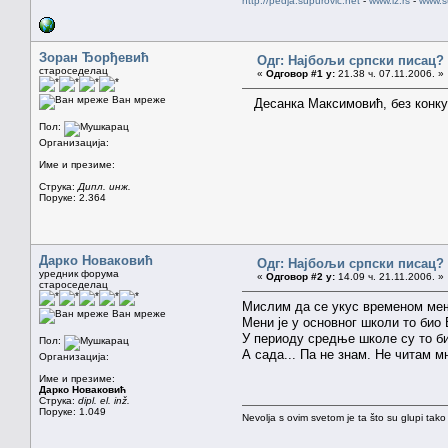
http://pedja.supurovic.net
-
www.iz.rs
-
www.s
Зоран Ђорђевић
Одг: Најбољи српски писац?
староседелац
«
Одговор #1 у:
21.38 ч. 07.11.2006. »
Ван мреже
Десанка Максимовић, без конку
Пол:
Организација:
Име и презиме:
Струка:
Дипл. инж.
Поруке: 2.364
Дарко Новаковић
Одг: Најбољи српски писац?
уредник форума
«
Одговор #2 у:
14.09 ч. 21.11.2006. »
староседелац
Мислим да се укус временом ме
Ван мреже
Мени је у основног школи то био 
У периоду средње школе су то б
Пол:
А сада... Па не знам. Не читам 
Организација:
Име и презиме:
Дарко Новаковић
Струка:
dipl. el. inž.
Поруке: 1.049
Nevolja s ovim svetom je ta što su glupi tako