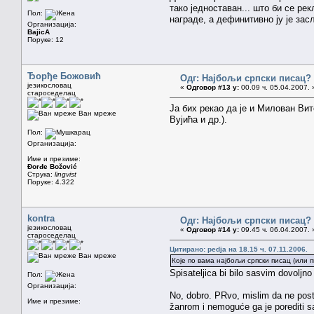
тако једноставан... што би се ре
Пол:
награде, а дефинитивно ју је зас
Организација:
BajicA
Поруке: 12
Ђорђе Божовић
Одг: Најбољи српски писац?
језикословац
«
Одговор #13 у:
00.09 ч. 05.04.2007. 
староседелац
Ја бих рекао да је и Милован Ви
Ван мреже
Вујића и др.).
Пол:
Организација:
Име и презиме:
Đorđe Božović
Струка:
lingvist
Поруке: 4.322
kontra
Одг: Најбољи српски писац?
језикословац
«
Одговор #14 у:
09.45 ч. 06.04.2007. 
староседелац
Цитирано: pedja на 18.15 ч. 07.11.2006.
Ван мреже
Које по вама најбољи српски писац (или 
Spisateljica bi bilo sasvim dovoljn
Пол:
Организација:
No, dobro. PRvo, mislim da ne posto
Име и презиме:
žanrom i nemoguće ga je porediti s