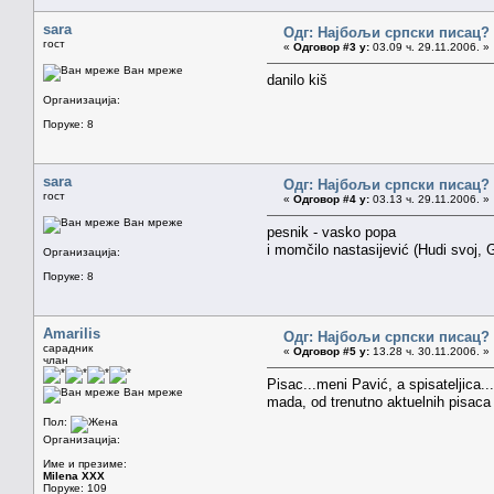
sara
Одг: Најбољи српски писац?
гост
«
Одговор #3 у:
03.09 ч. 29.11.2006. »
Ван мреже
danilo kiš
Организација:
Поруке: 8
sara
Одг: Најбољи српски писац?
гост
«
Одговор #4 у:
03.13 ч. 29.11.2006. »
Ван мреже
pesnik - vasko popa
i momčilo nastasijević (Hudi svoj
Организација:
Поруке: 8
Amarilis
Одг: Најбољи српски писац?
сарадник
«
Одговор #5 у:
13.28 ч. 30.11.2006. »
члан
Pisac...meni Pavić, a spisateljica.
Ван мреже
mada, od trenutno aktuelnih pisac
Пол:
Организација:
Име и презиме:
Milena XXX
Поруке: 109