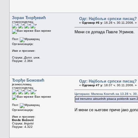
Зоран Ђорђевић
Одг: Најбољи српски писац?
староседелац
«
Одговор #6 у:
16.28 ч. 30.11.2006. »
Ван мреже
Мени се допада Павле Угринов.
Пол:
Организација:
Име и презиме:
Струка:
Дипл. инж.
Поруке: 2.364
Ђорђе Божовић
Одг: Најбољи српски писац?
језикословац
«
Одговор #7 у:
18.07 ч. 30.11.2006. »
староседелац
Цитирано: Милена Контић на 13.28 ч. 30.
Ван мреже
od trenutno aktuelnih pisaca poklonik sam
Пол:
И мени се његове приче јако доп
Организација:
Име и презиме:
Đorđe Božović
Струка:
lingvist
Поруке: 4.322