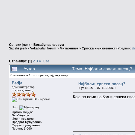
Српски језик - Вокабулар форум
Srpski jezik - Vokabular forum
>
Читаоница
>
Српска књижевност
(Уредник:
Д
Странице: [
1
]
2
3
4
Све
Аутор
Тема: Најбољи српски писац? 
0 чланова и 1 гост прегледају ову тему.
Pedja
Најбољи српски писац?
администратор
«
у:
18.15 ч. 07.11.2006. »
староседелац
Које по вама најбољи српски пис
Ван мреже
Пол:
Организација:
DataVoyage
Име и презиме:
Предраг Супуровић
Струка:
програмер
Поруке: 1.960