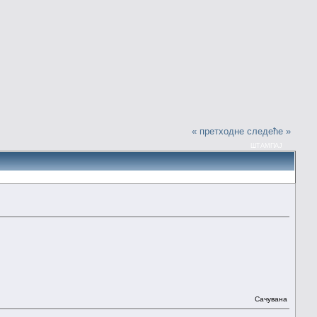
« претходне
следеће »
ШТАМПАЈ
Сачувана