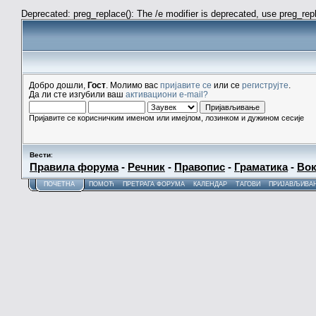
Deprecated: preg_replace(): The /e modifier is deprecated, use preg_re
Добро дошли,
Гост
. Молимо вас
пријавите се
или се
региструјте
.
Да ли сте изгубили ваш
активациони e-mail?
Пријавите се корисничким именом или имејлом, лозинком и дужином сесије
Вести
:
Правила форума
-
Речник
-
Правопис
-
Граматика
-
Вок
ПОЧЕТНА
ПОМОЋ
ПРЕТРАГА ФОРУМА
КАЛЕНДАР
ТАГОВИ
ПРИЈАВЉИВА