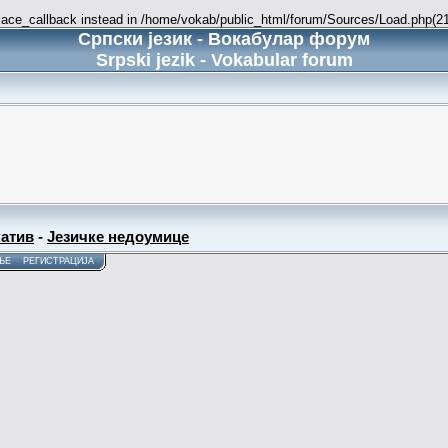
place_callback instead in /home/vokab/public_html/forum/Sources/Load.php(216
Српски језик - Вокабулар форум
Srpski jezik - Vokabular forum
атив
-
Језичке недоумице
ЊЕ
РЕГИСТРАЦИЈА