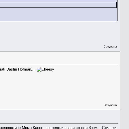
Сачувана
rati Dastin Hofman....
Сачувана
жевности је Момо Капор, последњи прави српски боем... Стилски