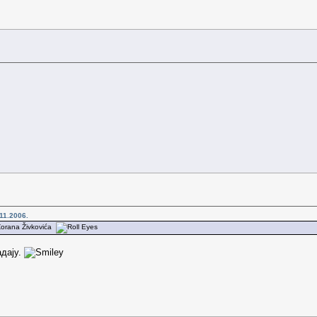
11.2006.
 Zorana Živkovića
адају.