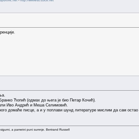
upurovic.net
-
http://wireless.uzice.net
ренције.
ња.
Бранко Ћопић (одмах до њега је био Петар Кочић).
или Иво Андрић и Меша Селимовић.
много домаће писце, а и у поплави шунд литературе мислим да сам ост
 sigurni, a pametni puni sumnje. Bertrand Russell