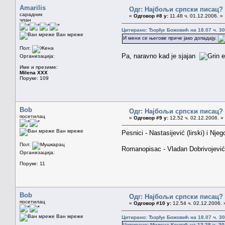
Amarilis
Одг: Најбољи српски писац?
сарадник
«
Одговор #8 у:
11.48 ч. 01.12.2006. »
члан
Цитирано: Ђорђе Божовић на 18.07 ч. 30
Ван мреже
И мени се његове приче јако допадају.
Пол:
Pa, naravno kad je sjajan
e
Организација:
Име и презиме:
Milena XXX
Поруке: 109
Bob
Одг: Најбољи српски писац?
посетилац
«
Одговор #9 у:
12.52 ч. 02.12.2006. »
Ван мреже
Pesnici - Nastasijević (lirski) i Njeg
Пол:
Romanopisac - Vladan Dobrivojević
Организација:
Поруке: 11
Bob
Одг: Најбољи српски писац?
посетилац
«
Одговор #10 у:
12.54 ч. 02.12.2006. 
Ван мреже
Цитирано: Ђорђе Божовић на 18.07 ч. 30
Цитирано: Милена Контић на 13.28 ч. 30