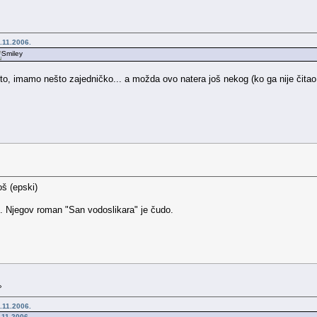
.11.2006.
to, imamo nešto zajedničko... a možda ovo natera još nekog (ko ga nije čitao 
oš (epski)
. Njegov roman "San vodoslikara" je čudo.
»
.11.2006.
.11.2006.