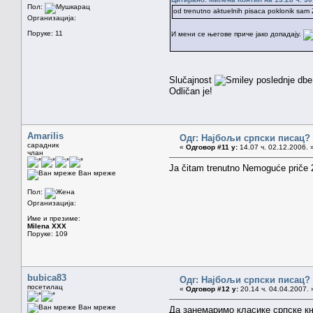
Пол:
od trenutno aktuelnih pisaca poklonik sam
Организација:
Поруке: 11
И мени се његове приче јако допадају.
Slučajnost
poslednje dbe 
Odličan je!
Amarilis
Одг: Најбољи српски писац?
сарадник
«
Одговор #11 у:
14.07 ч. 02.12.2006. 
члан
Ja čitam trenutno Nemoguće priče 2
Ван мреже
Пол:
Организација:
Име и презиме:
Milena XXX
Поруке: 109
bubica83
Одг: Најбољи српски писац?
посетилац
«
Одговор #12 у:
20.14 ч. 04.04.2007. 
Ван мреже
Да занемаримо класике српске к