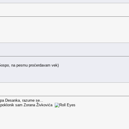
, Gospo, na pesmu proćerdavam vek)
..pa Desanka, razume se...
a poklonik sam Zorana Živkovića