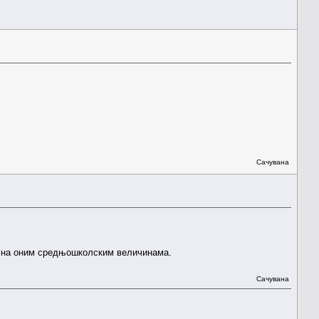
Сачувана
ао на оним средњошколским величинама.
Сачувана