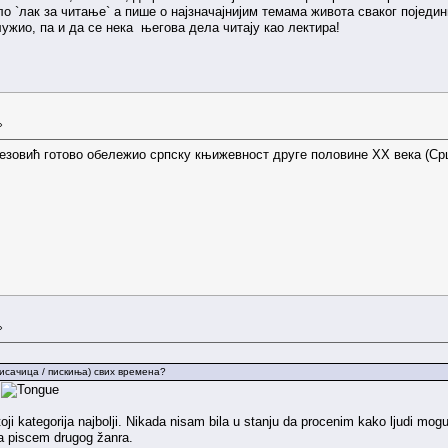
кло `лак за читање` а пише о најзначајнијим темама живота сваког поједи
лужио, па и да се нека његова дела читају као лектира!
»
тезовић готово обележио српску књижевност друге половине XX века (Ср
»
писачица / пискиња) свих времена?
o
ji kategorija najbolji. Nikada nisam bila u stanju da procenim kako ljudi mog
a piscem drugog žanra.