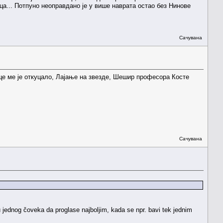
нца... Потпуно неоправдано је у више наврата остао без Нинове
Сачувана
це ме је откуцало, Лајање на звезде, Шешир професора Косте
Сачувана
u jednog čoveka da proglase najboljim, kada se npr. bavi tek jednim