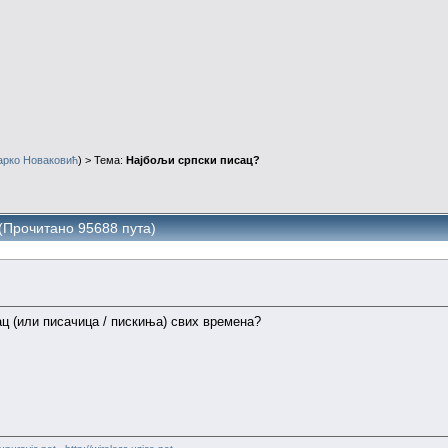
арко Новаковић
) > Тема:
Најбољи српски писац?
(Прочитано 95688 пута)
ац (или писачица / пискиња) свих времена?