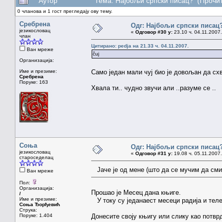
Аутор
Тема: Најбољи српски писац? (Прочит
0 чланова и 1 гост прегледају ову тему.
Сребрена
Одг: Најбољи српски писац
језикословац
«
Одговор #30 у:
23.10 ч. 04.11.2007.
члан
Цитирано: pedja на 21.33 ч. 04.11.2007.
Ван мреже
čuj
Организација:
Име и презиме:
Само један мали чуј био је довољан да с
Сребрена
Поруке: 163
Хвала ти.. чудно звучи али ..разуме се ..
Соња
Одг: Најбољи српски писац
језикословац
«
Одговор #31 у:
19.08 ч. 05.11.2007.
староседелац
Јаче је од мене (што да се мучим да сми
Ван мреже
Пол:
Организација:
Прошао је Месец дана књиге.
/
Име и презиме:
У току су једанаест месеци радија и теле
Соња Ђорђевић
Струка:
Поруке: 1.404
Донесите своју књигу или слику као потвр