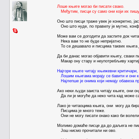
Лоше књиге могао би писати свако.
Међутим, писци су само они који их пишу
Оно што писци траже увек је конкретно, јас
Оно што нуде, по правилу је мутно, конф
Може вам се догодити да заспите док чита
Нека вам то не буде непријатно.
То се дешавало и писцима таквих књига д
Да би данас могао објавити књигу, сваки п
Макар ону стару и неупотребљиву хартију 
Најгоре књиге читају књижевни критичари, 
Лошим књигама морају се бавити и они ко
Најлепше је онима који немају обавеза п
Ако неки људи заиста читају књиге, они он
Да ли је могуће да неко чита кад може с
Лако је читаоцима књига, они могу да бира
Писцима је много теже.
Они не могу писати онако како би волели 
Молимо домаће писце да до даљега не пи
Још нисмо прочитали ни ово.