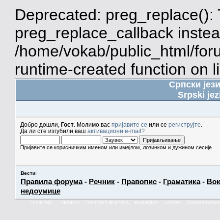
Deprecated: preg_replace(): 
preg_replace_callback instea
/home/vokab/public_html/for
runtime-created function on l
Српски јез
Srpski jez
Добро дошли,
Гост
. Молимо вас
пријавите се
или се
региструјте
.
Да ли сте изгубили ваш
активациони e-mail?
Пријавите се корисничким именом или имејлом, лозинком и дужином сесије
Вести
:
Правила форума
-
Речник
-
Правопис
-
Граматика
-
Вок
недоумице
ПОЧЕТНА
ПОМОЋ
ПРЕТРАГА ФОРУМА
КАЛЕНДАР
ТАГОВИ
ПРИЈАВЉИВА