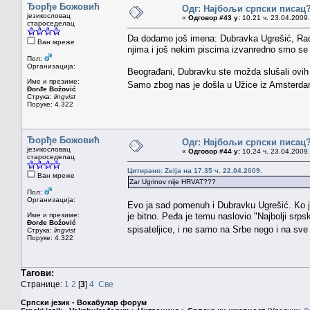
Ђорђе Божовић
Одг: Најбољи српски писац
језикословац
«
Одговор #43 у:
10.21 ч. 23.04.2009.
староседелац
Da dodamo još imena: Dubravka Ugrešić, Radm
Ван мреже
njima i još nekim piscima izvanredno smo se 
Пол:
Организација:
Beograđani, Dubravku ste možda slušali ovih da
Име и презиме:
Samo zbog nas je došla u Užice iz Amsterda
Đorđe Božović
Струка:
lingvist
Поруке: 4.322
Ђорђе Божовић
Одг: Најбољи српски писац
језикословац
«
Одговор #44 у:
10.24 ч. 23.04.2009.
староседелац
Цитирано: Zelja на 17.35 ч. 22.04.2009.
Ван мреже
Zar Ugrinov nije HRVAT???
Пол:
Организација:
Evo ja sad pomenuh i Dubravku Ugrešić. Ko je
Име и презиме:
je bitno. Peđa je temu naslovio "Najbolji srps
Đorđe Božović
spisateljice, i ne samo na Srbe nego i na sv
Струка:
lingvist
Поруке: 4.322
Тагови:
Странице:
1
2
[
3
]
4
Све
Српски језик - Вокабулар форум