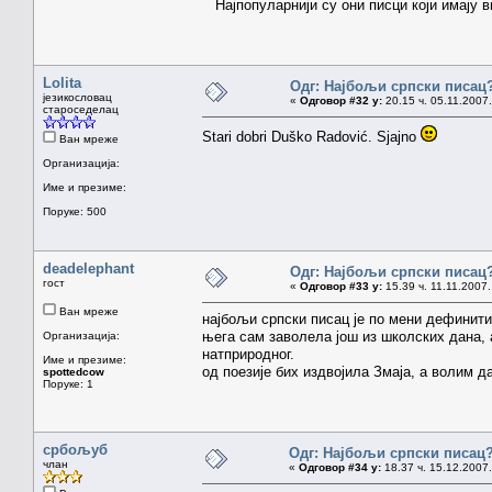
Најпопуларнији су они писци који имају в
Lolita
Одг: Најбољи српски писац
језикословац
«
Одговор #32 у:
20.15 ч. 05.11.2007.
староседелац
Stari dobri Duško Radović. Sjajno
Ван мреже
Организација:
Име и презиме:
Поруке: 500
deadelephant
Одг: Најбољи српски писац
гост
«
Одговор #33 у:
15.39 ч. 11.11.2007.
Ван мреже
најбољи српски писац је по мени дефинит
њега сам заволела још из школских дана, 
Организација:
натприродног.
Име и презиме:
од поезије бих издвојила Змаја, а волим д
spottedcow
Поруке: 1
србољуб
Одг: Најбољи српски писац
члан
«
Одговор #34 у:
18.37 ч. 15.12.2007.