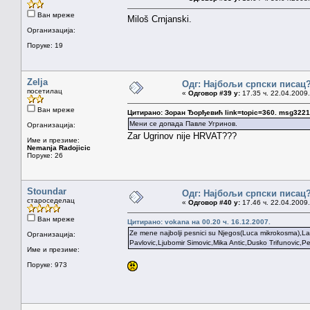
Ван мреже
Miloš Crnjanski.
Организација:
Поруке: 19
Zelja
Одг: Најбољи српски писац
посетилац
«
Одговор #39 у:
17.35 ч. 22.04.2009.
Ван мреже
Цитирано: Зоран Ђорђевић link=topic=360. msg322
Мени се допада Павле Угринов.
Организација:
Zar Ugrinov nije HRVAT???
Име и презиме:
Nemanja Radojicic
Поруке: 26
Stoundar
Одг: Најбољи српски писац
староседелац
«
Одговор #40 у:
17.46 ч. 22.04.2009.
Ван мреже
Цитирано: vokana на 00.20 ч. 16.12.2007.
Ze mene najbolji pesnici su Njegos(Luca mikrokosma),La
Организација:
Pavlovic,Ljubomir Simovic,Mika Antic,Dusko Trifunovic,P
Име и презиме:
Поруке: 973