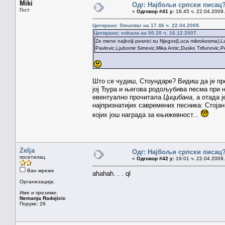
Miki
Одг: Најбољи српски писац
Гост
«
Одговор #41 у:
18.45 ч. 22.04.2009.
Цитирано: Stoundar на 17.46 ч. 22.04.2009.
Цитирано: vokana на 00.20 ч. 16.12.2007.
Ze mene najbolji pesnici su Njegos(Luca mikrokosma),L
Pavlovic,Ljubomir Simovic,Mika Antic,Dusko Trifunovic,
Што се чудиш, Стоундаре? Видиш да је пре
јој Ђура и његова родољубива песма при н
евентуално прочитала
Цицибана
, а отада 
најпризнатијих савремених песника: Стоја
којих још награда за књижевност...
Zelja
Одг: Најбољи српски писац
посетилац
«
Одговор #42 у:
19.01 ч. 22.04.2009.
Ван мреже
ahahah. . . ql
Организација:
Име и презиме:
Nemanja Radojicic
Поруке: 26