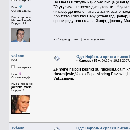
Ван мреже
По мени би титулу најбољег писца (о чему
"О укусима не вреди дискутовати. Укуси су
Пол:
Организација:
читаоце да после читања истих осете нео
Користећи ово као меру (стандард, репер) 
Име и презиме:
Милан Ђорић
првом реду пао на Ј. Ј. Змаја, Десанку М
Поруке: 88
you're going to reap just what you sow
vokana
Одг: Најбољи српски писац
гост
«
Одговор #35 у:
00.20 ч. 16.12.2007.
Ван мреже
Ze mene najbolji pesnici su Njegos(Luca mik
Nastasijevic,Vasko Popa,Miodrag Pavlovic,Lj
Пол:
Организација:
Vukadinovic...
Име и презиме:
jovanka maric
Поруке: 2
vokana
Одг: Најбољи српски писац