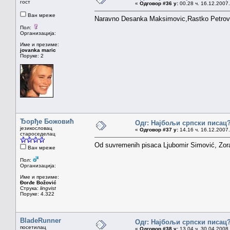
гост
«
Одговор #36 у:
00.28 ч. 16.12.2007.
Ван мреже
Naravno Desanka Maksimovic,Rastko Petrovi
Пол:
Организација:
Име и презиме:
jovanka maric
Поруке: 2
Ђорђе Божовић
Одг: Најбољи српски писац
језикословац
«
Одговор #37 у:
14.16 ч. 16.12.2007.
староседелац
Od suvremenih pisaca Ljubomir Simović, Zora
Ван мреже
Пол:
Организација:
Име и презиме:
Đorđe Božović
Струка:
lingvist
Поруке: 4.322
BladeRunner
Одг: Најбољи српски писац
посетилац
«
Одговор #38 у:
13.04 ч. 30.04.2008.