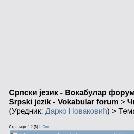
Српски језик - Вокабулар фору
Srpski jezik - Vokabular forum
>
Ч
(Уредник:
Дарко Новаковић
) > Тем
Странице:
1
2
[
3
]
4
Све