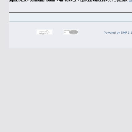
Srpski jezik - Vokabular forum
>
Читаоница
>
Српска књижевност
(Уредник:
Д
Powered by SMF 1.